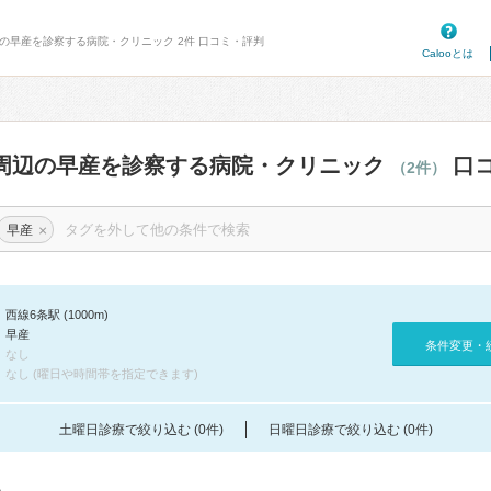
辺の早産を診察する病院・クリニック 2件 口コミ・評判
Calooとは
周辺の早産を診察する病院・クリニック
口
（2件）
×
早産
西線6条駅 (1000m)
早産
条件変更・
なし
なし (曜日や時間帯を指定できます)
土曜日診療で絞り込む (0件)
日曜日診療で絞り込む (0件)