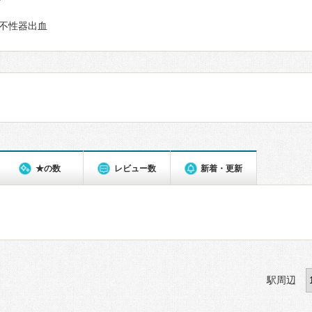
て
不性器出血
★の数
レビュー数
新着・更新
駅周辺