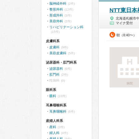
脳神経外科
(2件)
NTT東日
整形外科
(12件)
形成外科
(3件)
北海道札幌市
美容外科
(2件)
マイナ受付
リハビリテーション科
(15件)
朝（8:40〜）
皮膚科系
皮膚科
(9件)
美容皮膚科
(5件)
泌尿器科・肛門科系
泌尿器科
(6件)
肛門科
(2件)
性病科
(0)
病院
眼科系
眼科
(10件)
耳鼻咽喉科系
耳鼻咽喉科
(6件)
産婦人科系
産科
(3件)
婦人科
(4件)
産婦人科
(3件)