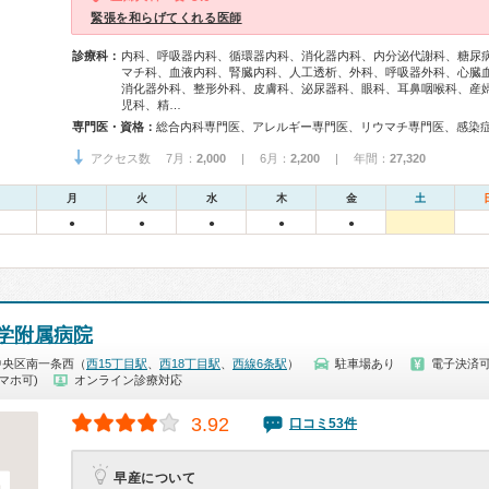
緊張を和らげてくれる医師
診療科：
内科、呼吸器内科、循環器内科、消化器内科、内分泌代謝科、糖尿
マチ科、血液内科、腎臓内科、人工透析、外科、呼吸器外科、心臓
消化器外科、整形外科、皮膚科、泌尿器科、眼科、耳鼻咽喉科、産
児科、精…
専門医・資格：
アクセス数 7月：
2,000
| 6月：
2,200
| 年間：
27,320
月
火
水
木
金
土
●
●
●
●
●
学附属病院
中央区南一条西（
西15丁目駅
、
西18丁目駅
、
西線6条駅
）
駐車場あり
電子決済
マホ可)
オンライン診療対応
3.92
口コミ53件
早産について