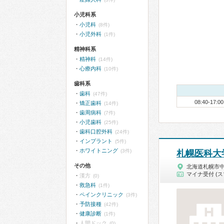
小児科系
小児科
(8件)
小児外科
(1件)
精神科系
精神科
(14件)
心療内科
(10件)
歯科系
歯科
(47件)
08:40-17:00
矯正歯科
(14件)
歯周病科
(7件)
小児歯科
(25件)
歯科口腔外科
(24件)
インプラント
(5件)
ホワイトニング
(3件)
札幌医科大
その他
北海道札幌市
マイナ受付 (ス
漢方
(0)
救急科
(1件)
ペインクリニック
(3件)
予防接種
(42件)
健康診断
(1件)
人間ドック
(0)