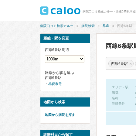
病院口コミ検索カルー - 西線6条駅周
病院口コミ検索カルー
病院検索
早産
西線6条駅
距離・駅を変更
西線6条駅
西線6条駅周辺
×
西線6条駅
路線から駅を選ぶ
西線6条駅
札幌市電
エリア・駅
病気
名称
地図から検索
詳細条件
地図から病院を探す
診療科目から探す