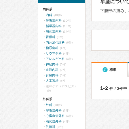
早産につい
内科系
下腹部の痛み、
内科
(40件)
呼吸器内科
(10件)
循環器内科
(13件)
消化器内科
(14件)
胃腸科
(3件)
内分泌代謝科
(6件)
糖尿病科
(4件)
リウマチ科
(4件)
アレルギー科
(4件)
神経内科
(5件)
標準
血液内科
(2件)
腎臓内科
(5件)
人工透析
(4件)
緩和ケア（ホスピス）
1-2
件 / 2件中
(0)
外科系
外科
(10件)
呼吸器外科
(3件)
心臓血管外科
(4件)
消化器外科
(4件)
乳腺科
(3件)