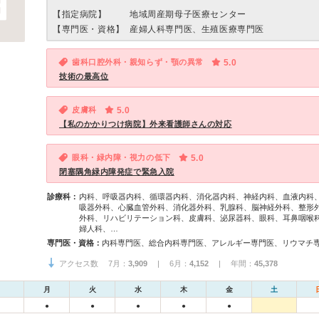
【指定病院】
地域周産期母子医療センター
【専門医・資格】
産婦人科専門医、生殖医療専門医
歯科口腔外科・親知らず・顎の異常
5.0
技術の最高位
皮膚科
5.0
【私のかかりつけ病院】外来看護師さんの対応
眼科・緑内障・視力の低下
5.0
閉塞隅角緑内障発症で緊急入院
診療科：
内科、呼吸器内科、循環器内科、消化器内科、神経内科、血液内科
吸器外科、心臓血管外科、消化器外科、乳腺科、脳神経外科、整形
外科、リハビリテーション科、皮膚科、泌尿器科、眼科、耳鼻咽喉
婦人科、…
専門医・資格：
アクセス数 7月：
3,909
| 6月：
4,152
| 年間：
45,378
月
火
水
木
金
土
●
●
●
●
●