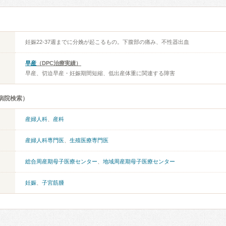
妊娠22-37週までに分娩が起こるもの。下腹部の痛み、不性器出血
早産
（DPC治療実績）
早産、切迫早産・妊娠期間短縮、低出産体重に関連する障害
病院検索）
産婦人科
、
産科
産婦人科専門医
、
生殖医療専門医
総合周産期母子医療センター
、
地域周産期母子医療センター
妊娠
、
子宮筋腫