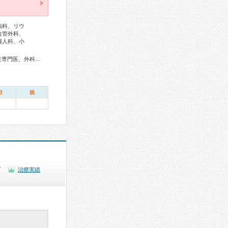
病科、リウ
血管外科、
婦人科、小
総合内科専門医、アレルギー専門医、リウマチ専門医、感染症専門医、外科専門医、糖尿病専門医、内分泌代謝科専門医、甲状腺専門医、呼吸器専門医、呼吸器外科専門医、気管支鏡専門医、循環器専門医、心臓血管外科専門医、消化器病専門医、消化器外科専門医、肝臓専門医、消化器内視鏡専門医、泌尿器科専門医、腎臓専門医、透析専門医、整形外科専門医、手外科専門医、皮膚科専門医、眼科専門医、耳鼻咽喉科専門医、産婦人科専門医、婦人科腫瘍専門医、生殖医療専門医、乳腺専門医、産科婦人科腹腔鏡技術認定医、女性ヘルスケア専門医、周産期(新生児)専門医、小児科専門医、麻酔科専門医、ペインクリニック専門医、細胞診専門医、超音波専門医、病理専門医、核医学専門医、放射線科専門医、臨床遺伝専門医、救急科専門医、がん薬物療法専門医、がん治療認定医
日
祝
可
治療実績