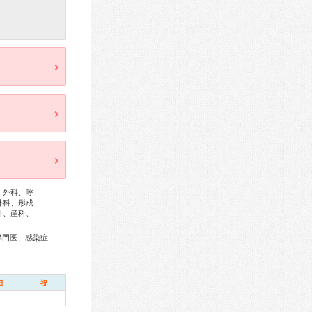
、外科、呼
外科、形成
科、産科、
内科専門医、総合内科専門医、アレルギー専門医、リウマチ専門医、感染症専門医、血液専門医、外科専門医、糖尿病専門医、内分泌代謝科専門医、呼吸器専門医、呼吸器外科専門医、気管支鏡専門医、循環器専門医、心臓血管外科専門医、高血圧専門医、不整脈専門医、消化器病専門医、消化器外科専門医、肝臓専門医、大腸肛門病専門医、消化器内視鏡専門医、泌尿器科専門医、腎臓専門医、透析専門医、脳血管内治療専門医、神経内科専門医、脳神経外科専門医、てんかん専門医、整形外科専門医、手外科専門医、リハビリテーション科専門医、脊椎内視鏡下手術技術認定医、脊椎脊髄外科専門医、形成外科専門医、熱傷専門医、皮膚科専門医、眼科専門医、気管食道科専門医、耳鼻咽喉科専門医、めまい相談医、産婦人科専門医、婦人科腫瘍専門医、生殖医療専門医、乳腺専門医、産科婦人科腹腔鏡技術認定医、女性ヘルスケア専門医、周産期(新生児)専門医、小児科専門医、小児神経専門医、小児血液・がん専門医、老年病専門医、認知症専門医、老年精神専門医、一般病院連携精神医学専門医、精神科専門医、麻酔科専門医、ペインクリニック専門医、細胞診専門医、超音波専門医、病理専門医、口腔外科専門医、核医学専門医、放射線科専門医、臨床遺伝専門医、救急科専門医、がん薬物療法専門医、がん治療認定医
日
祝