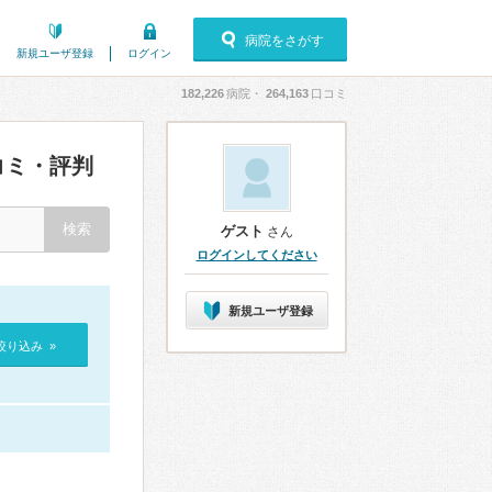
病院をさがす
新規ユーザ登録
ログイン
182,226
病院・
264,163
口コミ
コミ・評判
ゲスト
さん
ログインしてください
新規ユーザ登録
絞り込み »