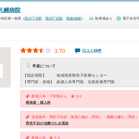
本札幌病院
中央区南一条西（
西15丁目駅
、
西18丁目駅
、
西線6条駅
）
駐車場あり
電子決済
3.70
口コミ48件
早産について
【指定病院】
地域周産期母子医療センター
【専門医・資格】
産婦人科専門医、生殖医療専門医
産婦人科・子宮頸がん
5.0
癌検査・婦人科
泌尿器科・男性不妊症・陰茎の痛み（男性）・陰嚢の腫れ（男性）
男性不妊の治療のため受診
産婦人科
5.0