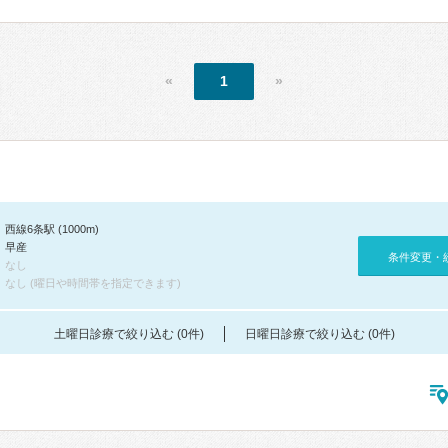
«
1
»
西線6条駅 (1000m)
早産
条件変更・
なし
なし (曜日や時間帯を指定できます)
土曜日診療で絞り込む (0件)
日曜日診療で絞り込む (0件)