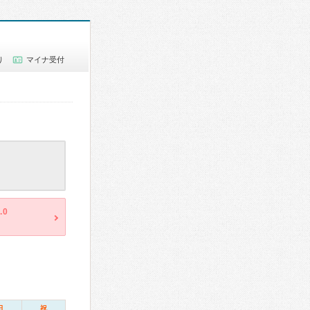
り
マイナ受付
.0
日
祝