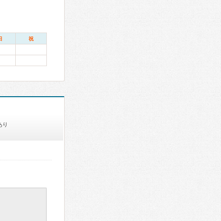
日
祝
あり