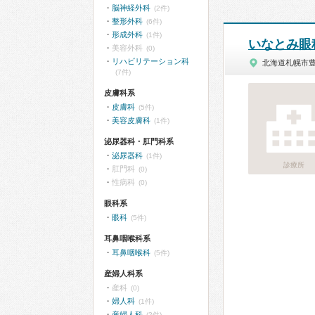
脳神経外科
(2件)
整形外科
(6件)
形成外科
(1件)
いなとみ眼
美容外科
(0)
リハビリテーション科
北海道札幌市
(7件)
皮膚科系
皮膚科
(5件)
美容皮膚科
(1件)
泌尿器科・肛門科系
泌尿器科
(1件)
診療所
肛門科
(0)
性病科
(0)
眼科系
眼科
(5件)
耳鼻咽喉科系
耳鼻咽喉科
(5件)
産婦人科系
産科
(0)
婦人科
(1件)
産婦人科
(2件)