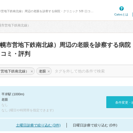
病院口コミ検索カルー - 平岸駅（札幌市営地下鉄南北線）周辺の老眼を診察する病院・クリニック 5件 口コミ・評判
Calooとは
幌市営地下鉄南北線）
幌市営地下鉄南北線）周辺の老眼を診察する病院
コミ・評判
×
×
市営地下鉄南北線）
老眼
平岸駅 (1000m)
老眼
条件変更・
なし
なし (曜日や時間帯を指定できます)
土曜日診療で絞り込む (3件)
日曜日診療で絞り込む (0件)