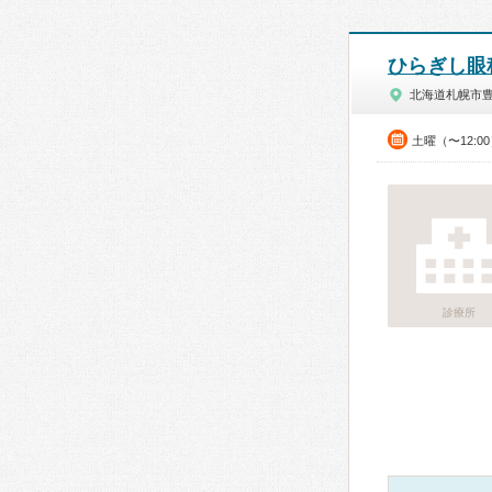
ひらぎし眼
北海道札幌市
土曜（〜12:0
診療所