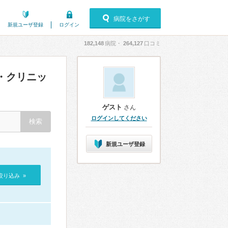
病院をさがす
新規ユーザ登録
ログイン
182,148
病院・
264,127
口コミ
・クリニッ
ゲスト
さん
ログインしてください
新規ユーザ登録
絞り込み »