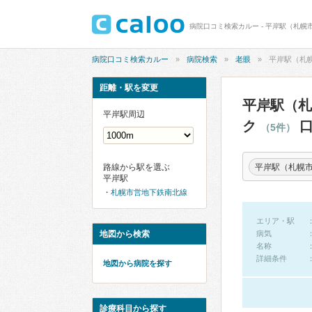
病院口コミ検索カルー
病院検索
老眼
平岸駅（札
距離・駅を変更
平岸駅（札
平岸駅周辺
ク
口
（5件）
平岸駅（札幌
路線から駅を選ぶ
平岸駅
札幌市営地下鉄南北線
エリア・駅
地図から検索
病気
名称
詳細条件
地図から病院を探す
診療科目から探す