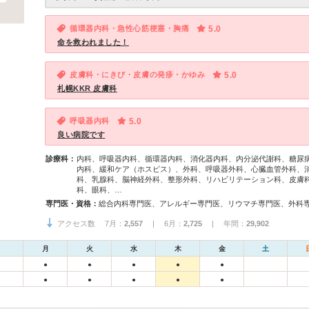
循環器内科・急性心筋梗塞・胸痛
5.0
命を救われました！
皮膚科・にきび・皮膚の発疹・かゆみ
5.0
札幌KKR 皮膚科
呼吸器内科
5.0
良い病院です
診療科：
内科、呼吸器内科、循環器内科、消化器内科、内分泌代謝科、糖尿
内科、緩和ケア（ホスピス）、外科、呼吸器外科、心臓血管外科、
科、乳腺科、脳神経外科、整形外科、リハビリテーション科、皮膚
科、眼科、…
専門医・資格：
アクセス数 7月：
2,557
| 6月：
2,725
| 年間：
29,902
月
火
水
木
金
土
●
●
●
●
●
●
●
●
●
●