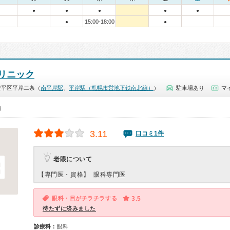
●
●
●
●
●
15:00-18:00
●
●
リニック
豊平区平岸二条（
南平岸駅
、
平岸駅（札幌市営地下鉄南北線）
）
駐車場あり
マ
0）
3.11
口コミ1件
老眼について
【専門医・資格】
眼科専門医
眼科・目がチラチラする
3.5
待たずに済みました
診療科：
眼科