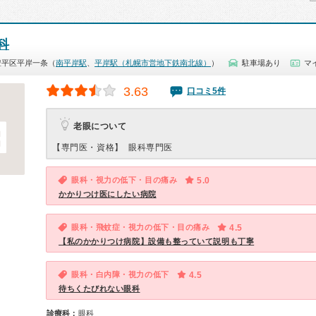
科
豊平区平岸一条（
南平岸駅
、
平岸駅（札幌市営地下鉄南北線）
）
駐車場あり
マ
3.63
口コミ5件
老眼について
【専門医・資格】
眼科専門医
眼科・視力の低下・目の痛み
5.0
かかりつけ医にしたい病院
眼科・飛蚊症・視力の低下・目の痛み
4.5
【私のかかりつけ病院】設備も整っていて説明も丁寧
眼科・白内障・視力の低下
4.5
待ちくたびれない眼科
診療科：
眼科