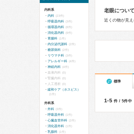
内科系
老眼につい
内科
(23件)
近くの物が見え
呼吸器内科
(3件)
循環器内科
(8件)
消化器内科
(9件)
胃腸科
(1件)
内分泌代謝科
(2件)
糖尿病科
(2件)
リウマチ科
(3件)
アレルギー科
(4件)
神経内科
(4件)
血液内科
(0)
腎臓内科
(0)
標準
人工透析
(0)
緩和ケア（ホスピス）
(1件)
1-5
件 / 5件中
外科系
外科
(3件)
呼吸器外科
(1件)
心臓血管外科
(2件)
消化器外科
(1件)
乳腺科
(1件)