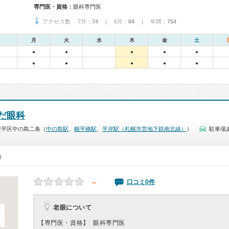
専門医・資格：
眼科専門医
アクセス数 7月：
74
| 6月：
84
| 年間：
754
月
火
水
木
金
土
●
●
●
●
●
●
●
●
●
●
だ眼科
豊平区中の島二条（
中の島駅
、
幌平橋駅
、
平岸駅（札幌市営地下鉄南北線）
）
駐車場
0）
－
口コミ0件
老眼について
【専門医・資格】
眼科専門医