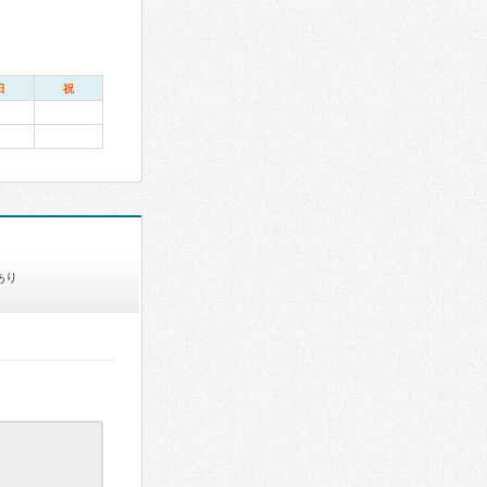
日
祝
あり