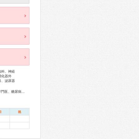
病科、神経
消化器外
科、泌尿器
総合内科専門医、アレルギー専門医、リウマチ専門医、外科専門医、糖尿病専門医、呼吸器専門医、呼吸器外科専門医、気管支鏡専門医、循環器専門医、心臓血管外科専門医、消化器病専門医、消化器外科専門医、肝臓専門医、消化器内視鏡専門医、泌尿器科専門医、透析専門医、神経内科専門医、脳神経外科専門医、整形外科専門医、手外科専門医、脊椎脊髄外科専門医、皮膚科専門医、眼科専門医、耳鼻咽喉科専門医、産婦人科専門医、婦人科腫瘍専門医、生殖医療専門医、乳腺専門医、産科婦人科腹腔鏡技術認定医、女性ヘルスケア専門医、小児科専門医、一般病院連携精神医学専門医、精神科専門医、麻酔科専門医、ペインクリニック専門医、細胞診専門医、病理専門医、放射線科専門医、漢方専門医、がん薬物療法専門医、がん治療認定医
日
祝