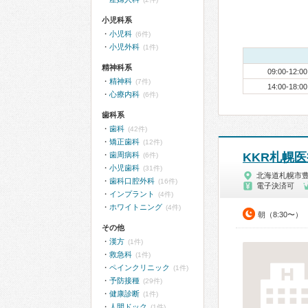
小児科系
小児科
(6件)
小児外科
(1件)
精神科系
09:00-12:00
精神科
(7件)
14:00-18:00
心療内科
(6件)
歯科系
歯科
(42件)
矯正歯科
(12件)
歯周病科
KKR札幌
(6件)
小児歯科
(31件)
北海道札幌市
歯科口腔外科
(16件)
電子決済可
インプラント
(4件)
ホワイトニング
(4件)
朝（8:30〜）
その他
漢方
(1件)
救急科
(1件)
ペインクリニック
(1件)
予防接種
(29件)
健康診断
(1件)
人間ドック
(1件)