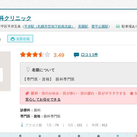
科クリニック
豊平区平岸五条（
平岸駅（札幌市営地下鉄南北線）
、
美園駅
、
豊平公園駅
）
駐車場あ
女医在籍
0）
3.49
口コミ1件
老眼について
【専門医・資格】
眼科専門医
眼科・目のかゆみ・目が赤い・目の疲れ・目がチラチラする
5
安心してお任せできる
診療科：
眼科
専門医・資格：
眼科専門医
アクセス数 7月：
74
| 6月：
101
| 年間：
912
月
火
水
木
金
土