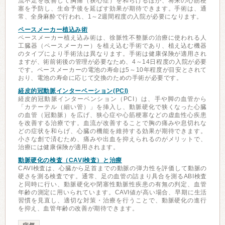
流不足を改善して胸痛（狭心症）を和らげるほか、将来の心筋梗
塞を予防し、生命予後を延ばす効果が期待できます。手術は、通
常、全身麻酔で行われ、1～2週間程度の入院が必要になります。
ペースメーカー植込み術
ペースメーカー植え込み術は、徐脈性不整脈の治療に使われる人
工臓器（ペースメーカー）を植え込む手術であり、植え込む機器
のタイプにより手術法は異なります。手術は健康保険が適用され
ますが、術前術後の管理が必要なため、4～14日程度の入院が必要
です。ペースメーカーの電池の寿命は5～10年程度が目安とされて
おり、電池の寿命に応じて交換のための手術が必要です。
経皮的冠動脈インターベーション(PCI)
経皮的冠動脈インターベンション（PCI）は、手や脚の血管から
「カテーテル（細い管）」を挿入し、動脈硬化で狭くなった心臓
の血管（冠動脈）を広げ、狭心症や心筋梗塞などの虚血性心疾患
を改善する治療です。血流が改善することで胸の痛みや息切れな
どの症状を和らげ、心臓の機能を維持する効果が期待できます。
小さな創で済むため、痛みや出血を抑えられるのがメリットで、
治療には健康保険が適用されます。
動脈硬化の検査（CAVI検査）と治療
CAVI検査は、心臓から足首までの動脈の弾力性を評価して動脈の
硬さを測る検査です。通常、足の血管の詰まり具合を測るABI検査
と同時に行い、動脈硬化や閉塞性動脈性疾患の有無の判定、血管
年齢の測定に用いられています。CAVI値が高い場合、早期に生活
習慣を見直し、適切な対策・治療を行うことで、動脈硬化の進行
を抑え、血管年齢の改善が期待できます。