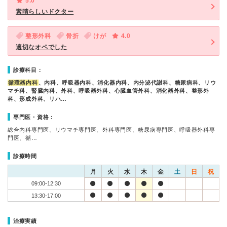
5.0
素晴らしいドクター
整形外科
骨折
けが
4.0
適切なオペでした
診療科目：
循環器内科
、内科、呼吸器内科、消化器内科、内分泌代謝科、糖尿病科、リウ
マチ科、腎臓内科、外科、呼吸器外科、心臓血管外科、消化器外科、整形外
科、形成外科、リハ…
専門医・資格：
総合内科専門医、リウマチ専門医、外科専門医、糖尿病専門医、呼吸器外科専
門医、循…
診療時間
月
火
水
木
金
土
日
祝
09:00-12:30
13:30-17:00
治療実績