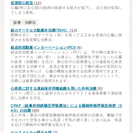
拡張型心筋症
(12)
心臓(特に左心室)の筋肉の収縮する能力が低下し、左心室が拡張し
てしまう病気。
診療・治療法
経カテーテル大動脈弁治療(TAVI）
(14)
開胸せずに、カテーテル（管）を使って人工弁を患者の心臓に留
置させる低侵襲な治療法。
経皮的冠動脈インターベーション(PCI)
(6)
経皮的冠動脈インターベンション（PCI）は、手や脚の血管から
「カテーテル（細い管）」を挿入し、動脈硬化で狭くなった心臓
の血管（冠動脈）を広げ、狭心症や心筋梗塞などの虚血性心疾患
を改善する治療です。血流が改善することで胸の痛みや息切れな
どの症状を和らげ、心臓の機能を維持する効果が期待できます。
小さな創で済むため、痛みや出血を抑えられるのがメリットで、
治療には健康保険が適用されます。
心疾患に対する凍結保存同種組織を用いた外科治療
(6)
ドナー（死亡）から提供されたホモグラフトを液体窒素で凍結保
存し治療する方法。
CPAP（経鼻的持続陽圧呼吸療法）による睡眠時無呼吸症候群（S
AS）の治療
(94)
主に中等～重症の閉塞型睡眠時無呼吸症候群の治療法。機械で圧
力をかけた空気を鼻から気道（空気の通り道）に送り込み、気道
を広げて睡眠中の無呼吸を防止する。
ペースメーカー植込み術
(3)