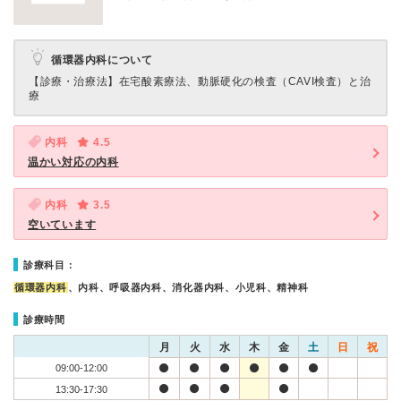
循環器内科について
【診療・治療法】
在宅酸素療法、動脈硬化の検査（CAVI検査）と治
療
内科
4.5
温かい対応の内科
内科
3.5
空いています
診療科目：
循環器内科
、内科、呼吸器内科、消化器内科、小児科、精神科
診療時間
月
火
水
木
金
土
日
祝
09:00-12:00
13:30-17:30