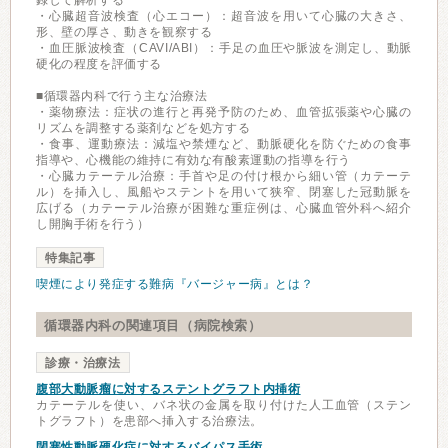
録して解析する
・心臓超音波検査（心エコー）：超音波を用いて心臓の大きさ、
形、壁の厚さ、動きを観察する
・血圧脈波検査（CAVI/ABI）：手足の血圧や脈波を測定し、動脈
硬化の程度を評価する
■循環器内科で行う主な治療法
・薬物療法：症状の進行と再発予防のため、血管拡張薬や心臓の
リズムを調整する薬剤などを処方する
・食事、運動療法：減塩や禁煙など、動脈硬化を防ぐための食事
指導や、心機能の維持に有効な有酸素運動の指導を行う
・心臓カテーテル治療：手首や足の付け根から細い管（カテーテ
ル）を挿入し、風船やステントを用いて狭窄、閉塞した冠動脈を
広げる（カテーテル治療が困難な重症例は、心臓血管外科へ紹介
し開胸手術を行う）
特集記事
喫煙により発症する難病『バージャー病』とは？
循環器内科の関連項目（病院検索）
診療・治療法
腹部大動脈瘤に対するステントグラフト内挿術
カテーテルを使い、バネ状の金属を取り付けた人工血管（ステン
トグラフト）を患部へ挿入する治療法。
閉塞性動脈硬化症に対するバイパス手術