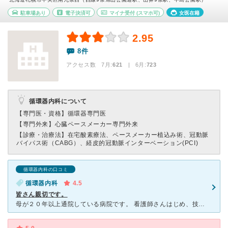
駐車場あり
電子決済可
マイナ受付
(スマホ可)
女医在籍
2.95
8件
アクセス数 7月:
621
| 6月:
723
循環器内科について
【専門医・資格】
循環器専門医
【専門外来】
心臓ペースメーカー専門外来
【診療・治療法】
在宅酸素療法、ペースメーカー植込み術、冠動脈
バイパス術（CABG）、経皮的冠動脈インターベーション(PCI)
循環器内科の口コミ
循環器内科
4.5
皆さん親切です。
母が２０年以上通院している病院です。 看護師さんはじめ、技師さん、優しい方ばかりです。 歳を取って行動が遅い母ですが、焦らないでゆっくりで良いからと優しく声掛けしてくれて有り難く思います。 特に