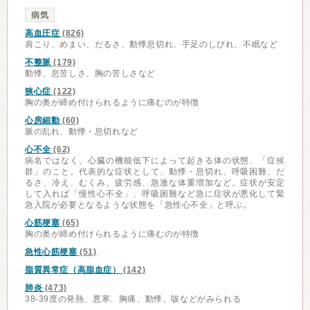
病気
高血圧症
(826)
肩こり、めまい、だるさ、動悸息切れ、手足のしびれ、不眠など
不整脈
(179)
動悸、息苦しさ、胸の苦しさなど
狭心症
(122)
胸の奥が締め付けられるように痛むのが特徴
心房細動
(60)
脈の乱れ、動悸・息切れなど
心不全
(62)
病名ではなく、心臓の機能低下によって起きる体の状態、「症候
群」のこと。代表的な症状として、動悸・息切れ、呼吸困難、だ
るさ、冷え、むくみ、疲労感、急激な体重増加など。症状が安定
して入れば「慢性心不全」、呼吸困難など急に症状が悪化して緊
急入院が必要となるような状態を「急性心不全」と呼ぶ。
心筋梗塞
(65)
胸の奥が締め付けられるように痛むのが特徴
急性心筋梗塞
(51)
脂質異常症（高脂血症）
(142)
肺炎
(473)
38-39度の発熱、悪寒、胸痛、動悸、咳などがみられる