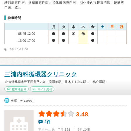
糖尿病専門医、循環器専門医、消化器病専門医、消化器内視鏡専門医、腎臓専
門医、透…
診療時間
月
火
水
木
金
土
日
祝
08:45-12:00
13:00-17:00
08:45-17:00
三浦内科循環器クリニック
北海道札幌市豊平区豊平六条（学園前駅、豊水すすきの駅、中島公園駅）
駐車場あり
マイナ受付
土曜（〜12:00）
3.48
2件
アクセス数 7月:
191
| 6月:
145