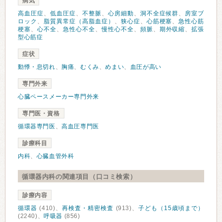
病気
高血圧症
、
低血圧症
、
不整脈
、
心房細動
、
洞不全症候群
、
房室ブ
ロック
、
脂質異常症（高脂血症）
、
狭心症
、
心筋梗塞
、
急性心筋
梗塞
、
心不全
、
急性心不全
、
慢性心不全
、
頻脈
、
期外収縮
、
拡張
型心筋症
症状
動悸・息切れ
、
胸痛
、
むくみ
、
めまい
、
血圧が高い
専門外来
心臓ペースメーカー専門外来
専門医・資格
循環器専門医
、
高血圧専門医
診療科目
内科
、
心臓血管外科
循環器内科の関連項目（口コミ検索）
診療内容
循環器
(410)、
再検査・精密検査
(913)、
子ども（15歳頃まで）
(2240)、
呼吸器
(856)