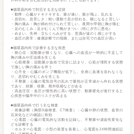
外科手術を含む総合的な治療を行うこともあります。
■循環器内科で対応する主な症状
・動悸：心臓がドキドキする、脈が速い、脈が飛ぶ、乱れる
・息切れ、息苦しさ：軽い運動で息が切れる、横になると苦しい
・胸の痛み：胸が締め付けられて苦しい、夜間や早朝に胸が痛む
・足のむくみ：足がむくんで靴がきつい（特に夕方に悪化）
・めまい、失神：立ちくらみがする、意識が遠のく感じがする
・血圧の異常：健康診断での指摘、または自宅での血圧が高い
■循環器内科で診療する主な疾患
・狭心症：冠動脈が狭くなり、心臓への血流が一時的に不足して
胸の痛みや圧迫感を生じる
・心筋梗塞：冠動脈が血栓で完全に詰まり、心筋が壊死する状態
で激しい胸の痛みを伴う
・心不全：心臓のポンプ機能が低下し、全身に血液を送れなくな
り、息切れやむくみを生じる
・不整脈：心臓の電気信号の乱れで脈拍が正常値から外れる状態
であり、頻脈、徐脈、期外収縮などがある
・高血圧症：血圧が慢性的に高い状態で、動脈硬化が進行すると
心疾患や脳卒中のリスクが高まる
■循環器内科で行う主な検査
・画像診断（胸部X線検査、CT検査）：心臓や肺の状態、血管の
石灰化などの確認に有効
・心電図：心臓の電気的な活動を記録し、不整脈や虚血性変化な
どを診断する
・ホルター心電図：小型の装置を装着し、心電図を24時間連続記