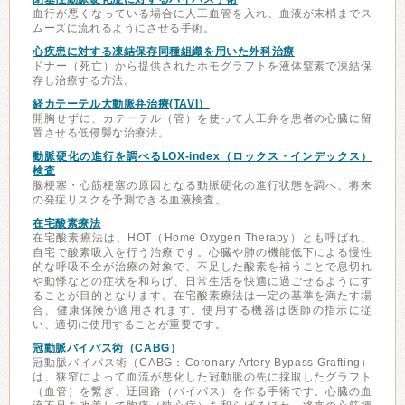
血行が悪くなっている場合に人工血管を入れ、血液が末梢までス
ムーズに流れるようにさせる手術。
心疾患に対する凍結保存同種組織を用いた外科治療
ドナー（死亡）から提供されたホモグラフトを液体窒素で凍結保
存し治療する方法。
経カテーテル大動脈弁治療(TAVI）
開胸せずに、カテーテル（管）を使って人工弁を患者の心臓に留
置させる低侵襲な治療法。
動脈硬化の進行を調べるLOX-index（ロックス・インデックス）
検査
脳梗塞・心筋梗塞の原因となる動脈硬化の進行状態を調べ、将来
の発症リスクを予測できる血液検査。
在宅酸素療法
在宅酸素療法は、HOT（Home Oxygen Therapy）とも呼ばれ、
自宅で酸素吸入を行う治療です。心臓や肺の機能低下による慢性
的な呼吸不全が治療の対象で、不足した酸素を補うことで息切れ
や動悸などの症状を和らげ、日常生活を快適に過ごせるようにす
ることが目的となります。在宅酸素療法は一定の基準を満たす場
合、健康保険が適用されます。使用する機器は医師の指示に従
い、適切に使用することが重要です。
冠動脈バイパス術（CABG）
冠動脈バイパス術（CABG：Coronary Artery Bypass Grafting）
は、狭窄によって血流が悪化した冠動脈の先に採取したグラフト
（血管）を繋ぎ、迂回路（バイパス）を作る手術です。心臓の血