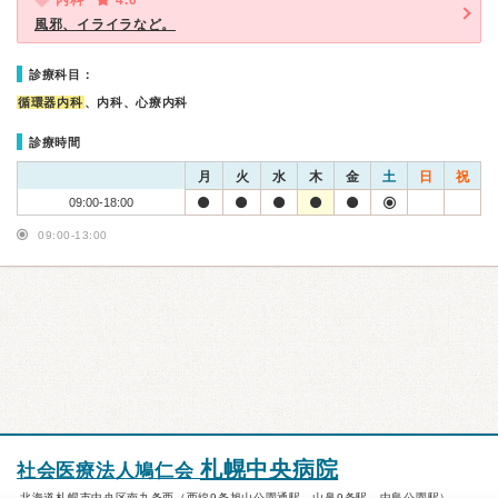
内科
4.0
風邪、イライラなど。
診療科目：
循環器内科
、内科、心療内科
診療時間
月
火
水
木
金
土
日
祝
09:00-18:00
09:00-13:00
札幌中央病院
社会医療法人鳩仁会
北海道札幌市中央区南九条西（西線9条旭山公園通駅、山鼻9条駅、中島公園駅）