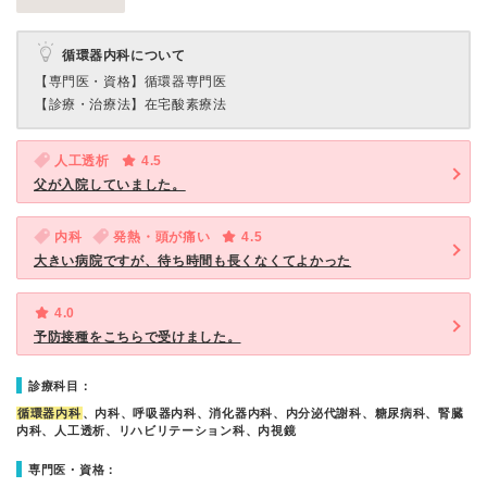
循環器内科について
【専門医・資格】
循環器専門医
【診療・治療法】
在宅酸素療法
人工透析
4.5
父が入院していました。
内科
発熱・頭が痛い
4.5
大きい病院ですが、待ち時間も長くなくてよかった
4.0
予防接種をこちらで受けました。
診療科目：
循環器内科
、内科、呼吸器内科、消化器内科、内分泌代謝科、糖尿病科、腎臓
内科、人工透析、リハビリテーション科、内視鏡
専門医・資格：