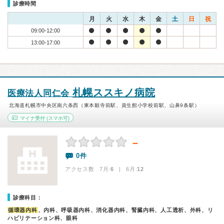
診療時間
月
火
水
木
金
土
日
祝
09:00-12:00
13:00-17:00
札幌ススキノ病院
医療法人同仁会
北海道札幌市中央区南六条西（東本願寺前駅、資生館小学校前駅、山鼻9条駅）
マイナ受付
(スマホ可)
－
0件
アクセス数 7月:
6
| 6月:
12
診療科目：
循環器内科
、内科、呼吸器内科、消化器内科、腎臓内科、人工透析、外科、リ
ハビリテーション科、眼科