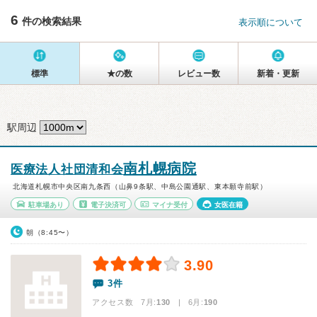
6
件の検索結果
表示順について
標準
★の数
レビュー数
新着・更新
駅周辺
南札幌病院
医療法人社団清和会
北海道札幌市中央区南九条西（山鼻9条駅、中島公園通駅、東本願寺前駅）
駐車場あり
電子決済可
マイナ受付
女医在籍
朝（8:45〜）
3.90
3件
アクセス数 7月:
130
| 6月:
190