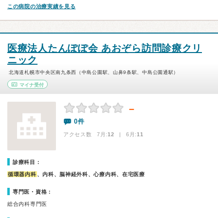
この病院の治療実績を見る
医療法人たんぽぽ会 あおぞら訪問診療クリ
ニック
北海道札幌市中央区南九条西（中島公園駅、山鼻9条駅、中島公園通駅）
マイナ受付
－
0件
アクセス数 7月:
12
| 6月:
11
診療科目：
循環器内科
、内科、脳神経外科、心療内科、在宅医療
専門医・資格：
総合内科専門医