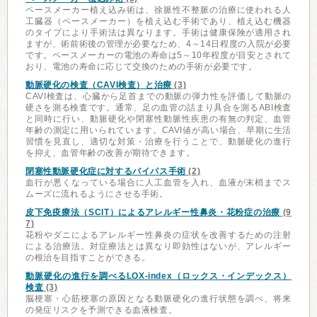
ペースメーカー植え込み術は、徐脈性不整脈の治療に使われる人
工臓器（ペースメーカー）を植え込む手術であり、植え込む機器
のタイプにより手術法は異なります。手術は健康保険が適用され
ますが、術前術後の管理が必要なため、4～14日程度の入院が必要
です。ペースメーカーの電池の寿命は5～10年程度が目安とされて
おり、電池の寿命に応じて交換のための手術が必要です。
動脈硬化の検査（CAVI検査）と治療
(3)
CAVI検査は、心臓から足首までの動脈の弾力性を評価して動脈の
硬さを測る検査です。通常、足の血管の詰まり具合を測るABI検査
と同時に行い、動脈硬化や閉塞性動脈性疾患の有無の判定、血管
年齢の測定に用いられています。CAVI値が高い場合、早期に生活
習慣を見直し、適切な対策・治療を行うことで、動脈硬化の進行
を抑え、血管年齢の改善が期待できます。
閉塞性動脈硬化症に対するバイパス手術
(2)
血行が悪くなっている場合に人工血管を入れ、血液が末梢までス
ムーズに流れるようにさせる手術。
皮下免疫療法（SCIT）によるアレルギー性鼻炎・花粉症の治療
(9
7)
花粉やダニによるアレルギー性鼻炎の症状を改善するための注射
による治療法。対症療法とは異なり即効性はないが、アレルギー
の根治を目指すことができる。
動脈硬化の進行を調べるLOX-index（ロックス・インデックス）
検査
(3)
脳梗塞・心筋梗塞の原因となる動脈硬化の進行状態を調べ、将来
の発症リスクを予測できる血液検査。