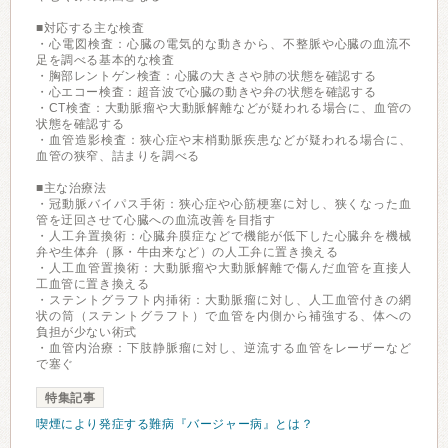
■対応する主な検査
・心電図検査：心臓の電気的な動きから、不整脈や心臓の血流不
足を調べる基本的な検査
・胸部レントゲン検査：心臓の大きさや肺の状態を確認する
・心エコー検査：超音波で心臓の動きや弁の状態を確認する
・CT検査：大動脈瘤や大動脈解離などが疑われる場合に、血管の
状態を確認する
・血管造影検査：狭心症や末梢動脈疾患などが疑われる場合に、
血管の狭窄、詰まりを調べる
■主な治療法
・冠動脈バイパス手術：狭心症や心筋梗塞に対し、狭くなった血
管を迂回させて心臓への血流改善を目指す
・人工弁置換術：心臓弁膜症などで機能が低下した心臓弁を機械
弁や生体弁（豚・牛由来など）の人工弁に置き換える
・人工血管置換術：大動脈瘤や大動脈解離で傷んだ血管を直接人
工血管に置き換える
・ステントグラフト内挿術：大動脈瘤に対し、人工血管付きの網
状の筒（ステントグラフト）で血管を内側から補強する、体への
負担が少ない術式
・血管内治療：下肢静脈瘤に対し、逆流する血管をレーザーなど
で塞ぐ
特集記事
喫煙により発症する難病『バージャー病』とは？