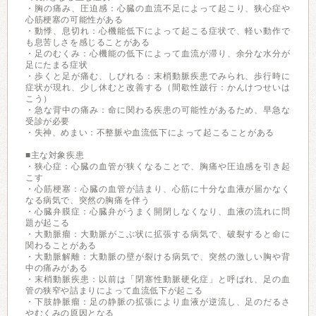
・胸の痛み、圧迫感：心臓の血流不足によって起こり、狭心症や
心筋梗塞の可能性がある
・動悸、息切れ：心機能低下によって起こる症状で、軽い動作で
も息苦しさを感じることがある
・足のむくみ：心機能の低下によって血流が滞り、余分な水分が
足にたまる症状
・歩くと足が痛む、しびれる：末梢動脈疾患でみられ、歩行時に
症状が現れ、少し休むと改善する（間歇性跛行：かんけつせいは
こう）
・急な背中の痛み：命に関わる疾患の可能性があるため、早急な
受診が必要
・失神、めまい：不整脈や血流低下によって起こることがある
■主な対象疾患
・狭心症：心臓の血管が狭くなることで、胸痛や圧迫感を引き起
こす
・心筋梗塞：心臓の血管が詰まり、心筋に十分な血液が届かなく
なる病気で、突然の胸痛を伴う
・心臓弁膜症：心臓弁がうまく開閉しなくなり、血液の流れに問
題が起こる
・大動脈瘤：大動脈がこぶ状に拡張する病気で、破裂すると命に
関わることがある
・大動脈解離：大動脈の壁が裂ける病気で、突然の激しい胸や背
中の痛みがある
・末梢動脈疾患：以前は「閉塞性動脈硬化症」と呼ばれ、足の血
管の狭窄や詰まりによって血流低下が起こる
・下肢静脈瘤：足の静脈の拡張により血液が逆流し、足のだるさ
やむくみの原因となる