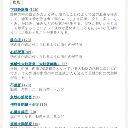
病気
下肢静脈瘤
(116)
静脈の中の血管を支える弁が壊れることによって足の血液が停滞
して、静脈血管が浮き出て膨らんでしまう症状。 女性に多く、む
くみ、かゆみ、痛みなどの症状が発生する。症状が軽いからと言
って放置することによって症状が悪化することもあるので 初期の
うちに治療をすることが重要となる。
狭心症
(123)
胸の奥が締め付けられるように痛むのが特徴
心筋梗塞
(65)
胸の奥が締め付けられるように痛むのが特徴
解離性大動脈瘤（大動脈解離）
(17)
外膜、中膜、内膜の3層構造となっている大動脈の内膜に裂け目が
でき、その外側の中膜の中に血液が入り込んで長軸方向に大動脈
が裂けること。
不整脈
(179)
動悸、息苦しさ、胸の苦しさなど
急性心筋梗塞
(51)
僧帽弁閉鎖不全症
(16)
心臓弁膜症
(20)
脈が早くなる、動悸を感じるなど
腹部大動脈瘤
(10)