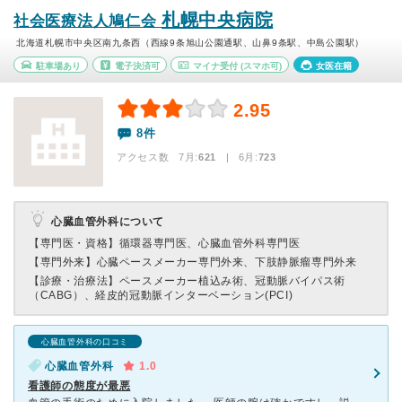
札幌中央病院
社会医療法人鳩仁会
北海道札幌市中央区南九条西（西線9条旭山公園通駅、山鼻9条駅、中島公園駅）
駐車場あり
電子決済可
マイナ受付
(スマホ可)
女医在籍
2.95
8件
アクセス数 7月:
621
| 6月:
723
心臓血管外科について
【専門医・資格】
循環器専門医、心臓血管外科専門医
【専門外来】
心臓ペースメーカー専門外来、下肢静脈瘤専門外来
【診療・治療法】
ペースメーカー植込み術、冠動脈バイパス術
（CABG）、経皮的冠動脈インターベーション(PCI)
心臓血管外科の口コミ
心臓血管外科
1.0
看護師の態度が最悪