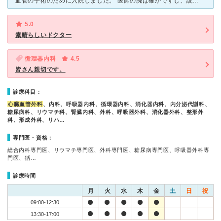
血管の手術のために入院しました。 医師の腕は確かですし、説明も丁寧にしていただけたので全く不満はありません。 問題は、看護師です。 師長・主任は非常に話を聞いてもらえますし、患者の心に寄り添
5.0
素晴らしいドクター
循環器内科
4.5
皆さん親切です。
診療科目：
心臓血管外科
、内科、呼吸器内科、循環器内科、消化器内科、内分泌代謝科、
糖尿病科、リウマチ科、腎臓内科、外科、呼吸器外科、消化器外科、整形外
科、形成外科、リハ…
専門医・資格：
総合内科専門医、リウマチ専門医、外科専門医、糖尿病専門医、呼吸器外科専
門医、循…
診療時間
月
火
水
木
金
土
日
祝
09:00-12:30
13:30-17:00