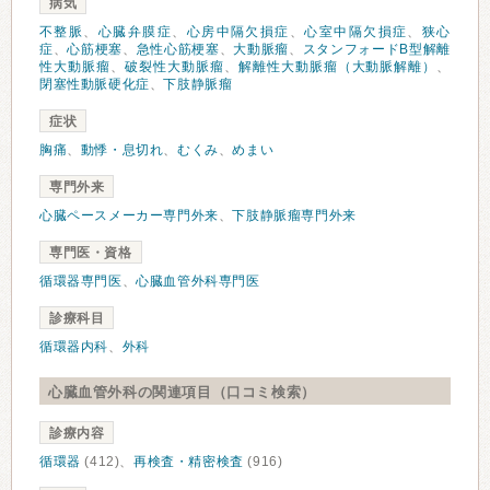
病気
不整脈
、
心臓弁膜症
、
心房中隔欠損症
、
心室中隔欠損症
、
狭心
症
、
心筋梗塞
、
急性心筋梗塞
、
大動脈瘤
、
スタンフォードB型解離
性大動脈瘤
、
破裂性大動脈瘤
、
解離性大動脈瘤（大動脈解離）
、
閉塞性動脈硬化症
、
下肢静脈瘤
症状
胸痛
、
動悸・息切れ
、
むくみ
、
めまい
専門外来
心臓ペースメーカー専門外来
、
下肢静脈瘤専門外来
専門医・資格
循環器専門医
、
心臓血管外科専門医
診療科目
循環器内科
、
外科
心臓血管外科の関連項目（口コミ検索）
診療内容
循環器
(412)、
再検査・精密検査
(916)