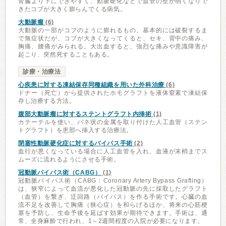
腎臓より下にできやすく、動脈硬化などで血管の壁が弱くなりで
きたコブが大きく膨らんでくる病気。
大動脈瘤
(6)
大動脈の一部がコブのように膨れるもの。基本的には破裂するま
で無症状だが、コブが大きくなってくると、セキ、背中の痛み、
胸痛、腰痛がみられる。大出血すると、強烈な痛みや意識障害が
起こり、突然死することもある。
診療・治療法
心疾患に対する凍結保存同種組織を用いた外科治療
(6)
ドナー（死亡）から提供されたホモグラフトを液体窒素で凍結保
存し治療する方法。
腹部大動脈瘤に対するステントグラフト内挿術
(1)
カテーテルを使い、バネ状の金属を取り付けた人工血管（ステン
トグラフト）を患部へ挿入する治療法。
閉塞性動脈硬化症に対するバイパス手術
(2)
血行が悪くなっている場合に人工血管を入れ、血液が末梢までス
ムーズに流れるようにさせる手術。
冠動脈バイパス術（CABG）
(1)
冠動脈バイパス術（CABG：Coronary Artery Bypass Grafting）
は、狭窄によって血流が悪化した冠動脈の先に採取したグラフト
（血管）を繋ぎ、迂回路（バイパス）を作る手術です。心臓の血
流不足を改善して胸痛（狭心症）を和らげるほか、将来の心筋梗
塞を予防し、生命予後を延ばす効果が期待できます。手術は、通
常、全身麻酔で行われ、1～2週間程度の入院が必要になります。