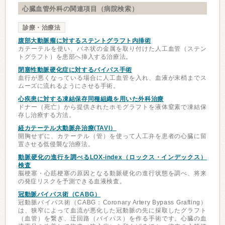
心臓血管外科の関連項目（病院検索）
診療・治療法
腹部大動脈瘤に対するステントグラフト内挿術
カテーテルを使い、バネ状の金属を取り付けた人工血管（ステン
トグラフト）を患部へ挿入する治療法。
閉塞性動脈硬化症に対するバイパス手術
血行が悪くなっている場合に人工血管を入れ、血液が末梢までス
ムーズに流れるようにさせる手術。
心疾患に対する凍結保存同種組織を用いた外科治療
ドナー（死亡）から提供されたホモグラフトを液体窒素で凍結保
存し治療する方法。
経カテーテル大動脈弁治療(TAVI）
開胸せずに、カテーテル（管）を使って人工弁を患者の心臓に留
置させる低侵襲な治療法。
動脈硬化の進行を調べるLOX-index（ロックス・インデックス）
検査
脳梗塞・心筋梗塞の原因となる動脈硬化の進行状態を調べ、将来
の発症リスクを予測できる血液検査。
冠動脈バイパス術（CABG）
冠動脈バイパス術（CABG：Coronary Artery Bypass Grafting）
は、狭窄によって血流が悪化した冠動脈の先に採取したグラフト
（血管）を繋ぎ、迂回路（バイパス）を作る手術です。心臓の血