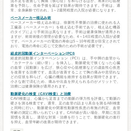
流不足を改善して胸痛（狭心症）を和らげるほか、将来の心筋梗
塞を予防し、生命予後を延ばす効果が期待できます。手術は、通
常、全身麻酔で行われ、1～2週間程度の入院が必要になります。
ペースメーカー植込み術
ペースメーカー植え込み術は、徐脈性不整脈の治療に使われる人
工臓器（ペースメーカー）を植え込む手術であり、植え込む機器
のタイプにより手術法は異なります。手術は健康保険が適用され
ますが、術前術後の管理が必要なため、4～14日程度の入院が必要
です。ペースメーカーの電池の寿命は5～10年程度が目安とされて
おり、電池の寿命に応じて交換のための手術が必要です。
経皮的冠動脈インターベーション(PCI)
経皮的冠動脈インターベンション（PCI）は、手や脚の血管から
「カテーテル（細い管）」を挿入し、動脈硬化で狭くなった心臓
の血管（冠動脈）を広げ、狭心症や心筋梗塞などの虚血性心疾患
を改善する治療です。血流が改善することで胸の痛みや息切れな
どの症状を和らげ、心臓の機能を維持する効果が期待できます。
小さな創で済むため、痛みや出血を抑えられるのがメリットで、
治療には健康保険が適用されます。
動脈硬化の検査（CAVI検査）と治療
CAVI検査は、心臓から足首までの動脈の弾力性を評価して動脈の
硬さを測る検査です。通常、足の血管の詰まり具合を測るABI検査
と同時に行い、動脈硬化や閉塞性動脈性疾患の有無の判定、血管
年齢の測定に用いられています。CAVI値が高い場合、早期に生活
習慣を見直し、適切な対策・治療を行うことで、動脈硬化の進行
を抑え、血管年齢の改善が期待できます。