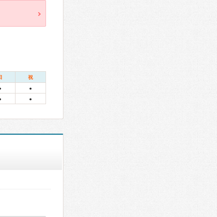
日
祝
●
●
●
●