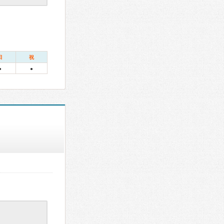
日
祝
●
●