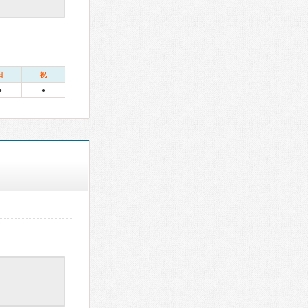
日
祝
●
●