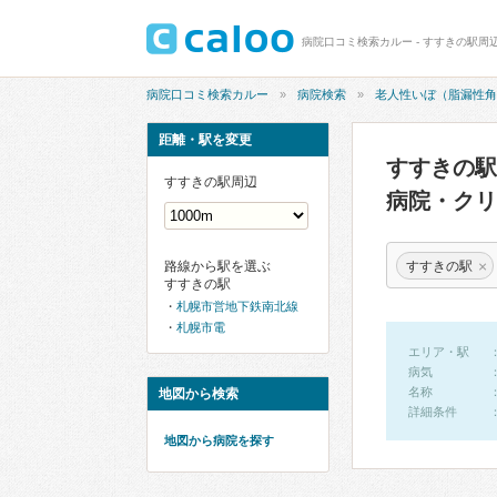
病院口コミ検索カルー
病院検索
老人性いぼ（脂漏性角
距離・駅を変更
すすきの駅
すすきの駅周辺
病院・ク
×
すすきの駅
路線から駅を選ぶ
すすきの駅
札幌市営地下鉄南北線
札幌市電
エリア・駅
病気
名称
地図から検索
詳細条件
地図から病院を探す