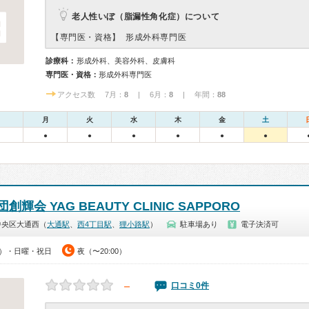
老人性いぼ（脂漏性角化症）について
【専門医・資格】
形成外科専門医
診療科：
形成外科、美容外科、皮膚科
専門医・資格：
形成外科専門医
アクセス数 7月：
8
| 6月：
8
| 年間：
88
月
火
水
木
金
土
●
●
●
●
●
●
輝会 YAG BEAUTY CLINIC SAPPORO
中央区大通西（
大通駅
、
西4丁目駅
、
狸小路駅
）
駐車場あり
電子決済可
00）・日曜・祝日
夜（〜20:00）
－
口コミ0件