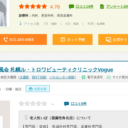
4.76
口コミ14件
アンケート20
診療科：
内科、美容外科、美容皮膚科
アクセス数 7月：
560
| 6月：
924
| 年間：
6,098
011-200-0908
ネット予約
公式サイ
風会 札幌ル・トロワビューティクリニックVogue
中央区大通西（
大通駅
、
西4丁目駅
、
バスセンター前駅
）
電子決済可
マイナ受付
女医在籍
00）・日曜・祝日
－
口コミ0件
老人性いぼ（脂漏性角化症）について
【専門医・資格】
形成外科専門医、皮膚科専門医