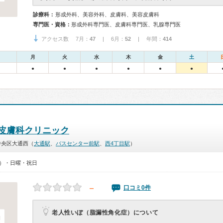
診療科：
形成外科、美容外科、皮膚科、美容皮膚科
専門医・資格：
形成外科専門医、皮膚科専門医、乳腺専門医
アクセス数 7月：
47
| 6月：
52
| 年間：
414
月
火
水
木
金
土
●
●
●
●
●
●
皮膚科クリニック
中央区大通西（
大通駅
、
バスセンター前駅
、
西4丁目駅
）
00）・日曜・祝日
－
口コミ0件
老人性いぼ（脂漏性角化症）について