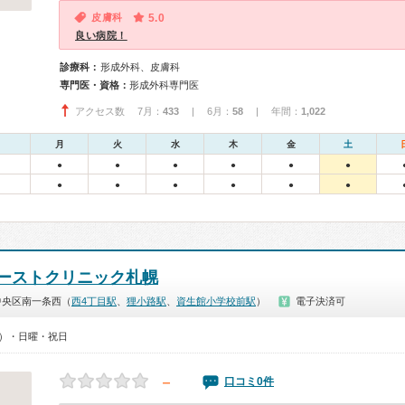
皮膚科
5.0
良い病院！
診療科：
形成外科、皮膚科
専門医・資格：
形成外科専門医
アクセス数 7月：
433
| 6月：
58
| 年間：
1,022
月
火
水
木
金
土
●
●
●
●
●
●
●
●
●
●
●
●
ーストクリニック札幌
中央区南一条西（
西4丁目駅
、
狸小路駅
、
資生館小学校前駅
）
電子決済可
00）・日曜・祝日
－
口コミ0件