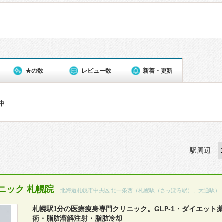
★の数
レビュー数
新着・更新
件中
駅周辺
ニック 札幌院
北海道札幌市中央区 北一条西（
札幌駅（さっぽろ駅）
、
大通駅
）
札幌駅1分の医療痩身専門クリニック。GLP-1・ダイエット
術・脂肪溶解注射・脂肪冷却