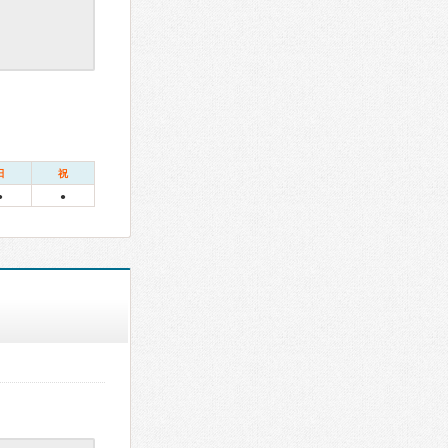
日
祝
●
●