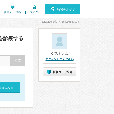
病院をさがす
新規ユーザ登録
ログイン
182,226
病院・
264,163
口コミ
を診察する
ゲスト
さん
ログインしてください
新規ユーザ登録
絞り込み »