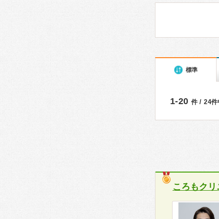
標準
1-20
件 / 24
ころもクリ