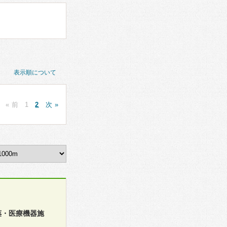
表示順について
« 前
1
2
次 »
薬・医療機器施