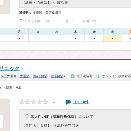
【診療・治療法】
いぼ治療
診療科：
皮膚科、美容皮膚科
アクセス数 7月：
8
| 6月：
6
| 年間：
79
月
火
水
木
金
土
●
●
●
●
リニック
中央区大通西（
大通駅
、
西4丁目駅
、
狸小路駅
）
電子決済可
オンライン診療対応
00）・日曜・祝日
－
口コミ0件
老人性いぼ（脂漏性角化症）について
【専門医・資格】
形成外科専門医