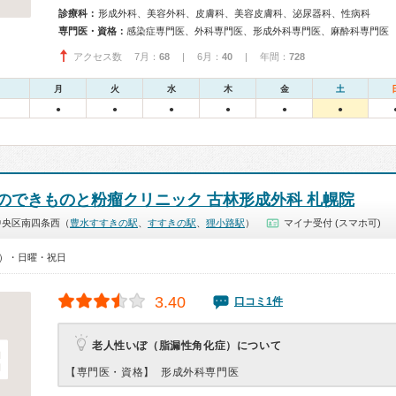
診療科：
形成外科、美容外科、皮膚科、美容皮膚科、泌尿器科、性病科
専門医・資格：
感染症専門医、外科専門医、形成外科専門医、麻酔科専門医
アクセス数 7月：
68
| 6月：
40
| 年間：
728
月
火
水
木
金
土
●
●
●
●
●
●
のできものと粉瘤クリニック 古林形成外科 札幌院
中央区南四条西（
豊水すすきの駅
、
すすきの駅
、
狸小路駅
）
マイナ受付 (スマホ可)
00）・日曜・祝日
3.40
口コミ1件
老人性いぼ（脂漏性角化症）について
【専門医・資格】
形成外科専門医