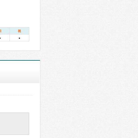
日
祝
●
●