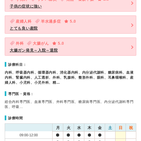
子供の症状に強い
産婦人科
羊水過多症
5.0
とても良い産院
外科
大腸がん
5.0
大腸ガン発見～入院～退院
診療科目：
内科、呼吸器内科、循環器内科、消化器内科、内分泌代謝科、糖尿病科、血液
内科、腎臓内科、人工透析、外科、乳腺科、整形外科、眼科、耳鼻咽喉科、産
婦人科、小児科、小児外科、精…
専門医・資格：
総合内科専門医、血液専門医、外科専門医、糖尿病専門医、内分泌代謝科専門
医、呼吸…
診療時間
月
火
水
木
金
土
日
祝
09:00-12:00