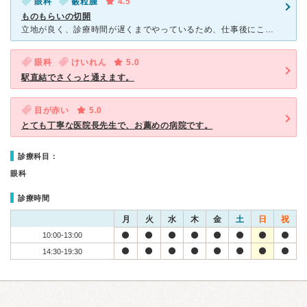
眼科
霰粒腫
4.5
ものもらいの切開
立地が良く、診療時間が遅くまでやっているため、仕事後にこちらに通っています。 通常はコンタクトを作るために来ているのですが、 その日はものもらいの切開をするために掛かりました。 病院に来られ
眼科
けいれん
5.0
駅直結でさくっと通えます。
目が赤い
5.0
とても丁寧な医院長先生で、お薦めの病院です。
診療科目：
眼科
診療時間
月
火
水
木
金
土
日
祝
10:00-13:00
14:30-19:30