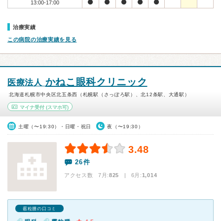
13:00-17:00
治療実績
この病院の治療実績を見る
かねこ眼科クリニック
医療法人
北海道札幌市中央区北五条西（札幌駅（さっぽろ駅）、北12条駅、大通駅）
マイナ受付
(スマホ可)
土曜（〜19:30）・日曜・祝日
夜（〜19:30）
3.48
26件
アクセス数 7月:
825
| 6月:
1,014
霰粒腫の口コミ