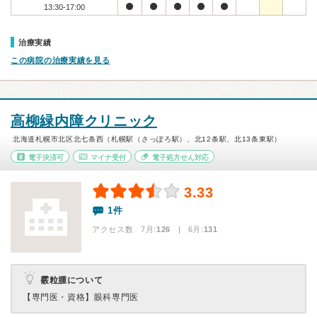
13:30-17:00
治療実績
この病院の治療実績を見る
高柳緑内障クリニック
北海道札幌市北区北七条西（札幌駅（さっぽろ駅）、北12条駅、北13条東駅）
電子決済可
マイナ受付
電子処方せん対応
3.33
1件
アクセス数 7月:
126
| 6月:
131
霰粒腫について
【専門医・資格】
眼科専門医