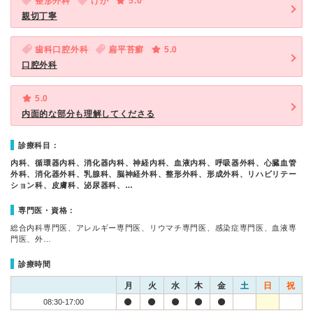
整形外科
けが
5.0
親切丁寧
歯科口腔外科
扁平苔癬
5.0
口腔外科
5.0
内面的な部分も理解してくださる
診療科目：
内科、循環器内科、消化器内科、神経内科、血液内科、呼吸器外科、心臓血管
外科、消化器外科、乳腺科、脳神経外科、整形外科、形成外科、リハビリテー
ション科、皮膚科、泌尿器科、…
専門医・資格：
総合内科専門医、アレルギー専門医、リウマチ専門医、感染症専門医、血液専
門医、外…
診療時間
月
火
水
木
金
土
日
祝
08:30-17:00