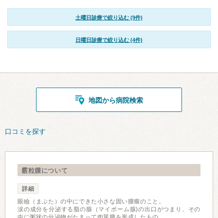
土曜日診療で絞り込む (9件)
日曜日診療で絞り込む (4件)
地図から病院検索
口コミを探す
霰粒腫について
詳細
眼瞼（まぶた）の中にできた小さな固い腫瘤のこと。
涙の成分を分泌する脂の腺（マイボーム腺)の出口がつまり、その
中に粥状の分泌物がたまって肉芽腫を形成したもの。