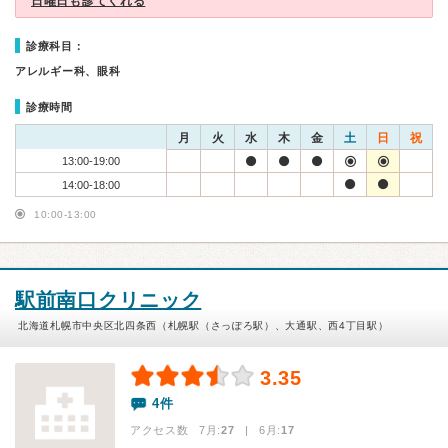
日曜日も診てくれる
診療科目：
アレルギー科、眼科
診療時間
月
火
水
木
金
土
日
祝
13:00-19:00
14:00-18:00
10:00-13:00
駅前南口クリニック
北海道札幌市中央区北四条西（札幌駅（さっぽろ駅）、大通駅、西4丁目駅）
3.35
4件
アクセス数 7月:
27
| 6月:
17