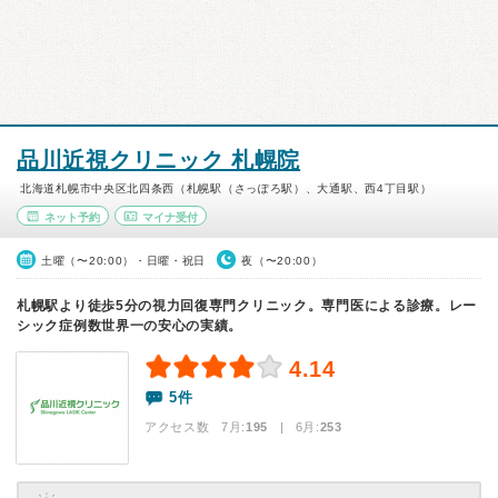
品川近視クリニック 札幌院
北海道札幌市中央区北四条西（札幌駅（さっぽろ駅）、大通駅、西4丁目駅）
ネット予約
マイナ受付
土曜（〜20:00）・日曜・祝日
夜（〜20:00）
札幌駅より徒歩5分の視力回復専門クリニック。専門医による診療。レー
シック症例数世界一の安心の実績。
4.14
5件
アクセス数 7月:
195
| 6月:
253