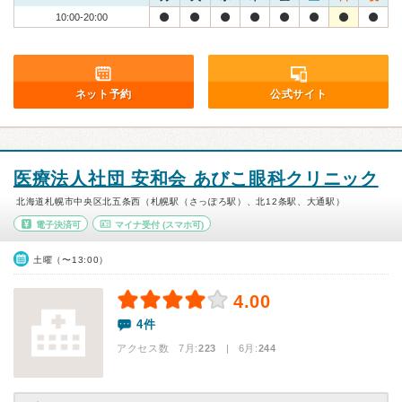
10:00-20:00
ネット予約
公式サイト
医療法人社団 安和会 あびこ眼科クリニック
北海道札幌市中央区北五条西（札幌駅（さっぽろ駅）、北12条駅、大通駅）
電子決済可
マイナ受付
(スマホ可)
土曜（〜13:00）
4.00
4件
アクセス数 7月:
223
| 6月:
244