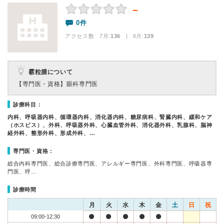
－
0件
アクセス数 7月:
136
| 6月:
139
霰粒腫について
【専門医・資格】
眼科専門医
診療科目：
内科、呼吸器内科、循環器内科、消化器内科、糖尿病科、腎臓内科、緩和ケア
（ホスピス）、外科、呼吸器外科、心臓血管外科、消化器外科、乳腺科、脳神
経外科、整形外科、形成外科、…
専門医・資格：
総合内科専門医、総合診療専門医、アレルギー専門医、外科専門医、呼吸器専
門医、呼…
診療時間
月
火
水
木
金
土
日
祝
09:00-12:30