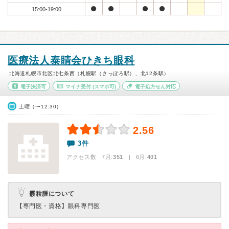
15:00-19:00
医療法人泰睛会ひきち眼科
北海道札幌市北区北七条西（札幌駅（さっぽろ駅）、北12条駅）
電子決済可
マイナ受付
(スマホ可)
電子処方せん対応
土曜（〜12:30）
2.56
3件
アクセス数 7月:
351
| 6月:
401
霰粒腫について
【専門医・資格】
眼科専門医