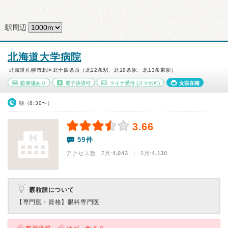
駅周辺
北海道大学病院
北海道札幌市北区北十四条西（北12条駅、北18条駅、北13条東駅）
駐車場あり
電子決済可
マイナ受付
(スマホ可)
女医在籍
朝（8:30〜）
3.66
59件
アクセス数 7月:
4,043
| 6月:
4,130
霰粒腫について
【専門医・資格】
眼科専門医