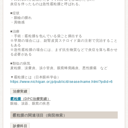
炎症を伴ったものは急性霰粒腫と呼ばれる。
■症状
・眼瞼の腫れ
・異物感
■治療
・手術：霰粒腫を包んでいる袋ごと摘出する
※早期の場合には、副腎皮質ステロイド薬の注射で完治すること
もある
※急性霰粒腫の場合には、まず抗生物質などで炎症を落ち着かせ
る必要がある
■類似の病気
麦粒腫、涙嚢炎、涙小管炎、眼窩蜂窩織炎、悪性腫瘍 など
▼霰粒腫とは（日本眼科学会）
https://www.nichigan.or.jp/public/disease/name.html?pdid=6
治療実績
霰粒腫
（DPC治療実績）
眼瞼、涙器、眼窩の疾患
霰粒腫の関連項目（病院検索）
診療科目