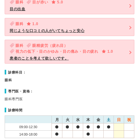
眼科
目が赤い
5.0
目の出血
眼科
1.0
同じような口コミの人がいてちょっと安心
眼科
眼精疲労（疲れ目）
視力の低下・目のかゆみ・目の痛み・目の疲れ
1.0
患者のことを考えて欲しいです。
診療科目：
眼科
専門医・資格：
眼科専門医
診療時間
月
火
水
木
金
土
日
祝
09:00-12:30
14:00-18:00