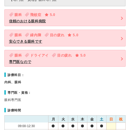
眼科
飛蚊症
5.0
信頼のおける眼科病院
眼科
緑内障
目の疲れ
5.0
安心できる眼科です
眼科
ドライアイ
目の疲れ
5.0
専門医なので
診療科目：
内科、眼科
専門医・資格：
眼科専門医
診療時間
月
火
水
木
金
土
日
祝
09:00-12:30