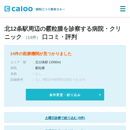
北12条駅周辺の霰粒腫を診察する病院・クリ
ニック
口コミ・評判
（14件）
14件の医療機関が見つかりました
エリア・駅
北12条駅 (1000m)
病気
霰粒腫
名称
なし
詳細条件
なし (曜日や時間帯を指定できます)
条件変更・絞り込み
土曜日診療で絞り込む (9件)