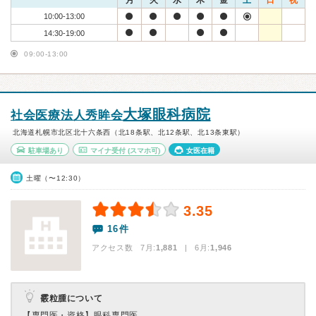
月
火
水
木
金
土
日
祝
10:00-13:00
14:30-19:00
09:00-13:00
大塚眼科病院
社会医療法人秀眸会
北海道札幌市北区北十六条西（北18条駅、北12条駅、北13条東駅）
駐車場あり
マイナ受付
(スマホ可)
女医在籍
土曜（〜12:30）
3.35
16件
アクセス数 7月:
1,881
| 6月:
1,946
霰粒腫について
【専門医・資格】
眼科専門医