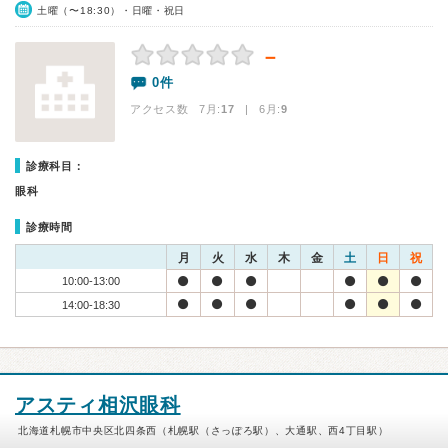
土曜（〜18:30）・日曜・祝日
－
0件
アクセス数 7月:
17
| 6月:
9
診療科目：
眼科
診療時間
月
火
水
木
金
土
日
祝
10:00-13:00
14:00-18:30
アスティ相沢眼科
北海道札幌市中央区北四条西（札幌駅（さっぽろ駅）、大通駅、西4丁目駅）