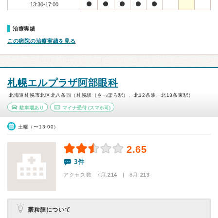
13:30-17:00
治療実績
この病院の治療実績を見る
札幌エルプラザ阿部眼科
北海道札幌市北区北八条西（札幌駅（さっぽろ駅）、北12条駅、北13条東駅）
駐車場あり
マイナ受付
(スマホ可)
土曜（〜13:00）
2.65
3件
アクセス数 7月:
214
| 6月:
213
霰粒腫について