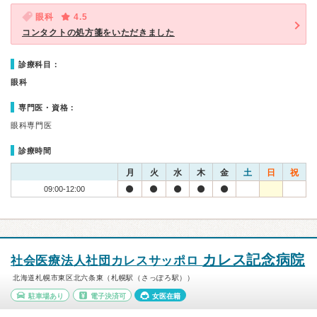
眼科
4.5
コンタクトの処方箋をいただきました
診療科目：
眼科
専門医・資格：
眼科専門医
診療時間
月
火
水
木
金
土
日
祝
09:00-12:00
カレス記念病院
社会医療法人社団カレスサッポロ
北海道札幌市東区北六条東（札幌駅（さっぽろ駅））
駐車場あり
電子決済可
女医在籍