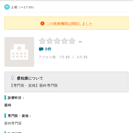
土曜（〜17:00）
この医療機関は閉院しました
－
0件
アクセス数 7月:
23
| 6月:
15
霰粒腫について
【専門医・資格】
眼科専門医
診療科目：
眼科
専門医・資格：
眼科専門医