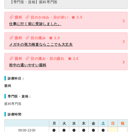
【専門医・資格】
眼科専門医
眼科
目のかゆみ・目が赤い
3.5
仕事に行く前に受診しました。
眼科
目の痛み
2.0
メガネの視力検査ならここでも大丈夫
眼科
目の痛み・目の疲れ
2.0
街中の通いやすい眼科
診療科目：
眼科
専門医・資格：
眼科専門医
診療時間
月
火
水
木
金
土
日
祝
09:00-13:00