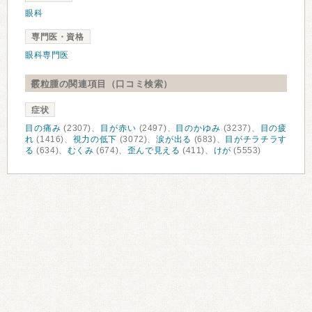
眼科
専門医・資格
眼科専門医
霰粒腫の関連項目（口コミ検索）
症状
目の痛み
(2307)、
目が赤い
(2497)、
目のかゆみ
(3237)、
目の疲
れ
(1416)、
視力の低下
(3072)、
涙が出る
(683)、
目がチラチラす
る
(634)、
むくみ
(674)、
歪んで見える
(411)、
けが
(5553)