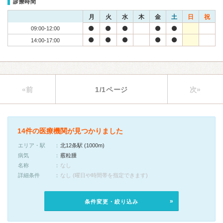
診療時間
月
火
水
木
金
土
日
祝
09:00-12:00
14:00-17:00
«前
1/1ページ
次»
14件の医療機関が見つかりました
エリア・駅
北12条駅 (1000m)
病気
霰粒腫
名称
なし
詳細条件
なし (曜日や時間帯を指定できます)
条件変更・絞り込み