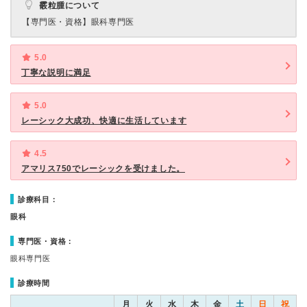
霰粒腫について
【専門医・資格】
眼科専門医
5.0
丁寧な説明に満足
5.0
レーシック大成功、快適に生活しています
4.5
アマリス750でレーシックを受けました。
診療科目：
眼科
専門医・資格：
眼科専門医
診療時間
月
火
水
木
金
土
日
祝