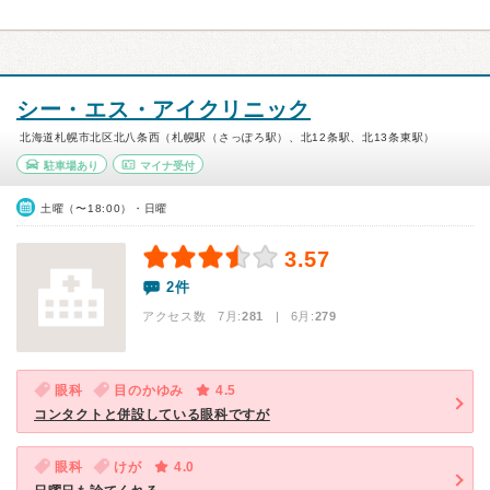
シー・エス・アイクリニック
北海道札幌市北区北八条西（札幌駅（さっぽろ駅）、北12条駅、北13条東駅）
駐車場あり
マイナ受付
土曜（〜18:00）・日曜
3.57
2件
アクセス数 7月:
281
| 6月:
279
眼科
目のかゆみ
4.5
コンタクトと併設している眼科ですが
眼科
けが
4.0