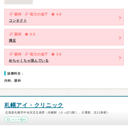
眼科
視力の低下
4.0
コンタクト
眼科
4.0
満足
眼科
視力の低下
3.0
めちゃくちゃ混んでいる
診療科目：
内科、眼科
札幌アイ・クリニック
北海道札幌市中央区北五条西（札幌駅（さっぽろ駅）、大通駅、北12条駅）
マイナ受付