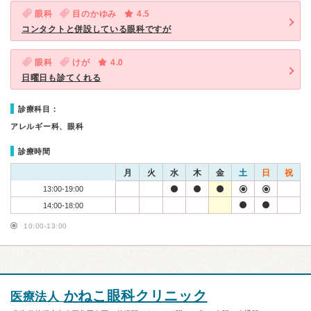
眼科
目のかゆみ
4.5
コンタクトと併設している眼科ですが
眼科
けが
4.0
日曜日も診てくれる
診療科目：
アレルギー科、眼科
診療時間
月
火
水
木
金
土
日
祝
13:00-19:00
14:00-18:00
10:00-13:00
かねこ眼科クリニック
医療法人