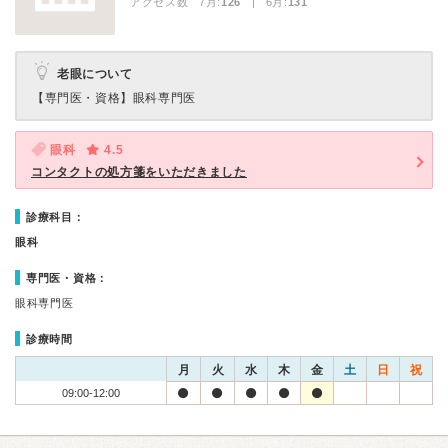
アクセス数 7月:
126
| 6月:
131
老眼について
【専門医・資格】
眼科専門医
眼科
4.5
コンタクトの処方箋をいただきました
診療科目：
眼科
専門医・資格：
眼科専門医
診療時間
月
火
水
木
金
土
日
祝
09:00-12:00