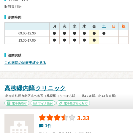
眼科専門医
診療時間
月
火
水
木
金
土
日
祝
09:00-12:30
13:30-17:00
治療実績
この病院の治療実績を見る
高柳緑内障クリニック
北海道札幌市北区北七条西（札幌駅（さっぽろ駅）、北12条駅、北13条東駅）
電子決済可
マイナ受付
電子処方せん対応
3.33
1件