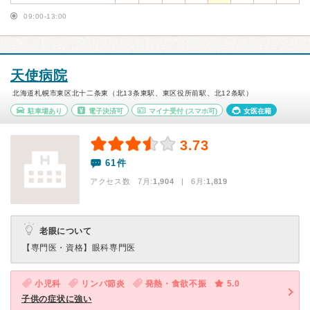
09:00-13:00
天使病院
北海道札幌市東区北十二条東（北13条東駅、東区役所前駅、北12条駅）
駐車場あり
電子決済可
マイナ受付
(スマホ可)
女医在籍
3.73
61件
アクセス数 7月:
1,904
| 6月:
1,819
老眼について
【専門医・資格】
眼科専門医
小児科
リンパ節炎
発熱・食欲不振
5.0
子供の症状に強い