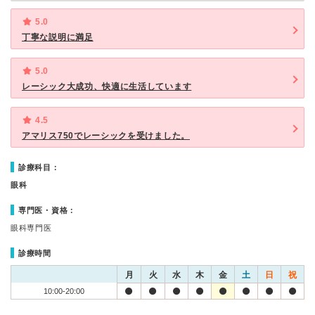
5.0
丁寧な説明に満足
5.0
レーシック大成功、快適に生活しています
4.5
アマリス750でレーシックを受けました。
診療科目：
眼科
専門医・資格：
眼科専門医
診療時間
月
火
水
木
金
土
日
祝
10:00-20:00