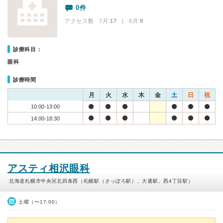
0件
アクセス数 7月:
17
| 6月:
9
診療科目：
眼科
診療時間
月
火
水
木
金
土
日
祝
10:00-13:00
14:00-18:30
アスティ相沢眼科
北海道札幌市中央区北四条西（札幌駅（さっぽろ駅）、大通駅、西4丁目駅）
土曜（〜17:00）