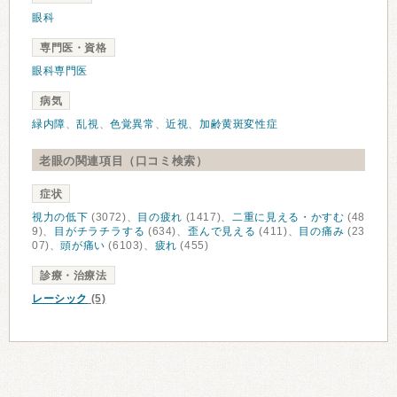
眼科
専門医・資格
眼科専門医
病気
緑内障
、
乱視
、
色覚異常
、
近視
、
加齢黄斑変性症
老眼の関連項目（口コミ検索）
症状
視力の低下
(3072)、
目の疲れ
(1417)、
二重に見える・かすむ
(48
9)、
目がチラチラする
(634)、
歪んで見える
(411)、
目の痛み
(23
07)、
頭が痛い
(6103)、
疲れ
(455)
診療・治療法
レーシック
(5)