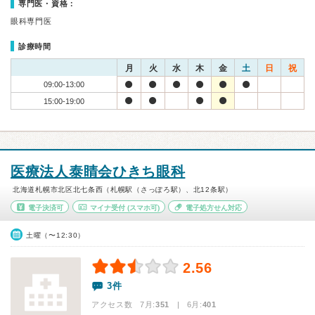
専門医・資格：
眼科専門医
診療時間
月
火
水
木
金
土
日
祝
09:00-13:00
15:00-19:00
医療法人泰睛会ひきち眼科
北海道札幌市北区北七条西（札幌駅（さっぽろ駅）、北12条駅）
電子決済可
マイナ受付
(スマホ可)
電子処方せん対応
土曜（〜12:30）
2.56
3件
アクセス数 7月:
351
| 6月:
401