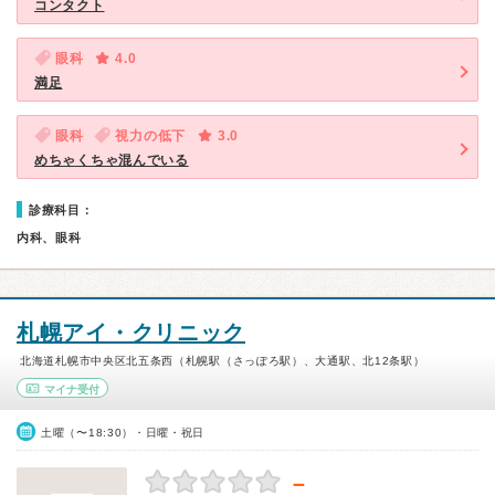
コンタクト
眼科
4.0
満足
眼科
視力の低下
3.0
めちゃくちゃ混んでいる
診療科目：
内科、眼科
札幌アイ・クリニック
北海道札幌市中央区北五条西（札幌駅（さっぽろ駅）、大通駅、北12条駅）
マイナ受付
土曜（〜18:30）・日曜・祝日
－