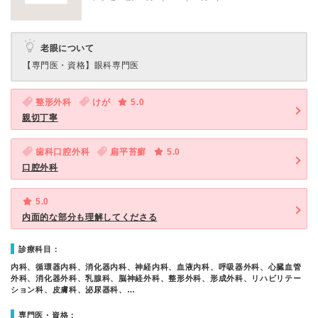
老眼について
【専門医・資格】
眼科専門医
整形外科
けが
5.0
親切丁寧
歯科口腔外科
扁平苔癬
5.0
口腔外科
5.0
内面的な部分も理解してくださる
診療科目：
内科、循環器内科、消化器内科、神経内科、血液内科、呼吸器外科、心臓血管
外科、消化器外科、乳腺科、脳神経外科、整形外科、形成外科、リハビリテー
ション科、皮膚科、泌尿器科、…
専門医・資格：