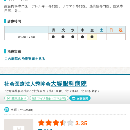
総合内科専門医、アレルギー専門医、リウマチ専門医、感染症専門医、血液専
門医、外…
診療時間
月
火
水
木
金
土
日
祝
08:30-17:00
治療実績
この病院の治療実績を見る
大塚眼科病院
社会医療法人秀眸会
北海道札幌市北区北十六条西（北18条駅、北12条駅、北13条東駅）
駐車場あり
マイナ受付
(スマホ可)
女医在籍
土曜（〜12:30）
3.35