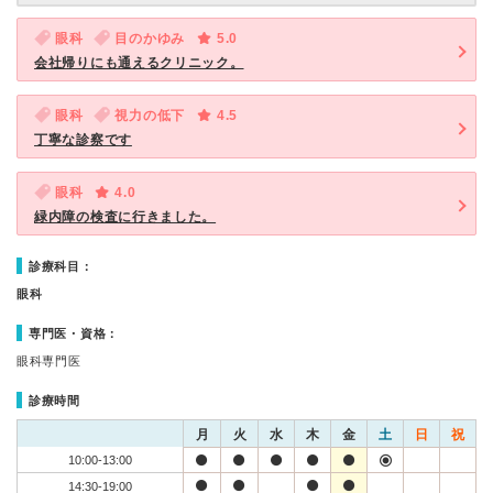
眼科
目のかゆみ
5.0
会社帰りにも通えるクリニック。
眼科
視力の低下
4.5
丁寧な診察です
眼科
4.0
緑内障の検査に行きました。
診療科目：
眼科
専門医・資格：
眼科専門医
診療時間
月
火
水
木
金
土
日
祝
10:00-13:00
14:30-19:00