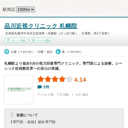
駅周辺
品川近視クリニック 札幌院
北海道札幌市中央区北四条西（札幌駅（さっぽろ駅）、大通駅、西4丁目駅）
ネット予約
マイナ受付
土曜（〜20:00）・日曜・祝日
夜（〜20:00）
札幌駅より徒歩5分の視力回復専門クリニック。専門医による診療。レー
シック症例数世界一の安心の実績。
4.14
5件
アクセス数 7月:
195
| 6月:
253
老眼について
【専門医・資格】
眼科専門医