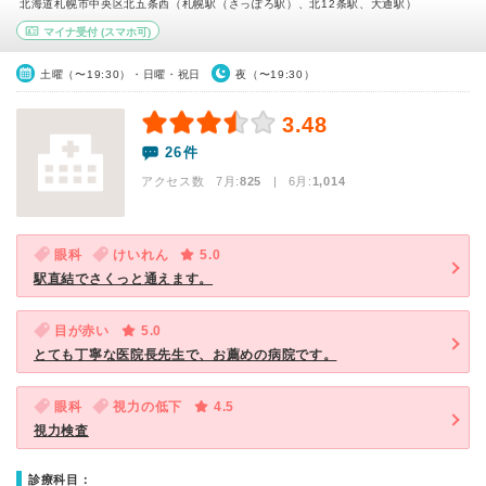
北海道札幌市中央区北五条西（札幌駅（さっぽろ駅）、北12条駅、大通駅）
マイナ受付
(スマホ可)
土曜（〜19:30）・日曜・祝日
夜（〜19:30）
3.48
26件
アクセス数 7月:
825
| 6月:
1,014
眼科
けいれん
5.0
駅直結でさくっと通えます。
目が赤い
5.0
とても丁寧な医院長先生で、お薦めの病院です。
眼科
視力の低下
4.5
視力検査
診療科目：