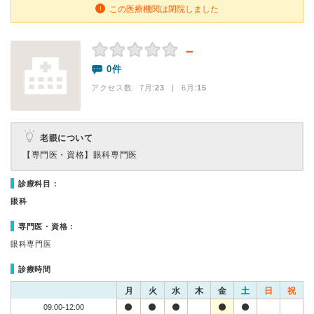
この医療機関は閉院しました
－
0件
アクセス数 7月:
23
| 6月:
15
老眼について
【専門医・資格】
眼科専門医
診療科目：
眼科
専門医・資格：
眼科専門医
診療時間
月
火
水
木
金
土
日
祝
09:00-12:00