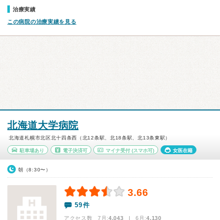
治療実績
この病院の治療実績を見る
北海道大学病院
北海道札幌市北区北十四条西（北12条駅、北18条駅、北13条東駅）
駐車場あり
電子決済可
マイナ受付
(スマホ可)
女医在籍
朝（8:30〜）
3.66
59件
アクセス数 7月:
4,043
| 6月:
4,130