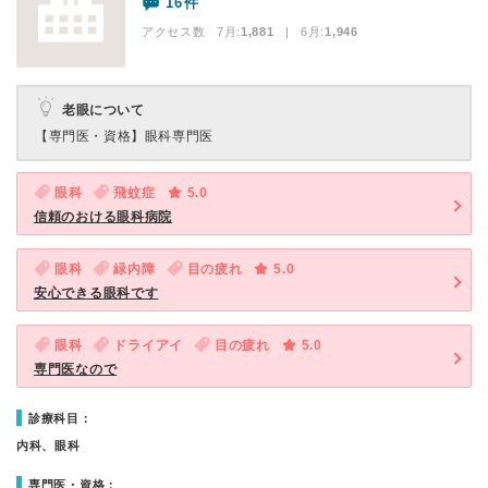
16件
アクセス数 7月:
1,881
| 6月:
1,946
老眼について
【専門医・資格】
眼科専門医
眼科
飛蚊症
5.0
信頼のおける眼科病院
眼科
緑内障
目の疲れ
5.0
安心できる眼科です
眼科
ドライアイ
目の疲れ
5.0
専門医なので
診療科目：
内科、眼科
専門医・資格：