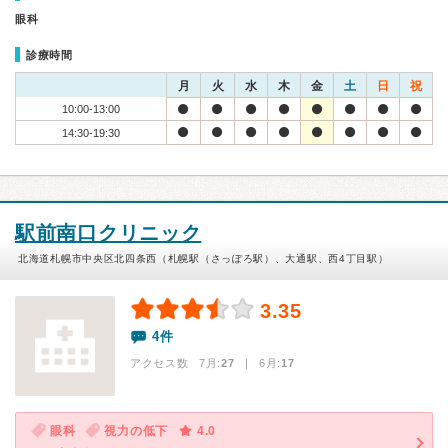
眼科
診療時間
月
火
水
木
金
土
日
祝
10:00-13:00
14:30-19:30
駅前南口クリニック
北海道札幌市中央区北四条西（札幌駅（さっぽろ駅）、大通駅、西4丁目駅）
3.35
4件
アクセス数 7月:
27
| 6月:
17
眼科
視力の低下
4.0