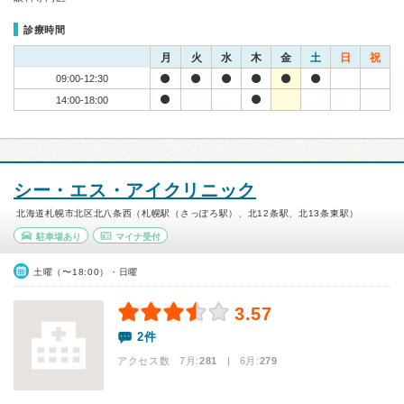
診療時間
月
火
水
木
金
土
日
祝
09:00-12:30
14:00-18:00
シー・エス・アイクリニック
北海道札幌市北区北八条西（札幌駅（さっぽろ駅）、北12条駅、北13条東駅）
駐車場あり
マイナ受付
土曜（〜18:00）・日曜
3.57
2件
アクセス数 7月:
281
| 6月:
279