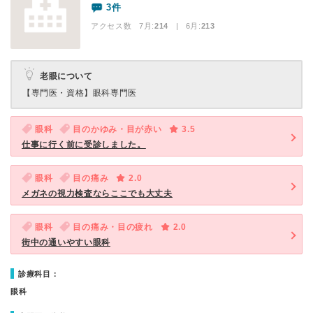
3件
アクセス数 7月:
214
| 6月:
213
老眼について
【専門医・資格】
眼科専門医
眼科
目のかゆみ・目が赤い
3.5
仕事に行く前に受診しました。
眼科
目の痛み
2.0
メガネの視力検査ならここでも大丈夫
眼科
目の痛み・目の疲れ
2.0
街中の通いやすい眼科
診療科目：
眼科