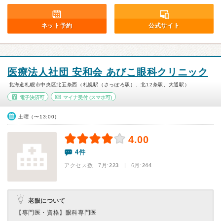
ネット予約
公式サイト
医療法人社団 安和会 あびこ眼科クリニック
北海道札幌市中央区北五条西（札幌駅（さっぽろ駅）、北12条駅、大通駅）
電子決済可
マイナ受付
(スマホ可)
土曜（〜13:00）
4.00
4件
アクセス数 7月:
223
| 6月:
244
老眼について
【専門医・資格】
眼科専門医