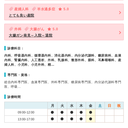
産婦人科
羊水過多症
5.0
とても良い産院
外科
大腸がん
5.0
大腸ガン発見～入院～退院
診療科目：
内科、呼吸器内科、循環器内科、消化器内科、内分泌代謝科、糖尿病科、血液
内科、腎臓内科、人工透析、外科、乳腺科、整形外科、眼科、耳鼻咽喉科、産
婦人科、小児科、小児外科、精…
専門医・資格：
総合内科専門医、血液専門医、外科専門医、糖尿病専門医、内分泌代謝科専門
医、呼吸…
診療時間
月
火
水
木
金
土
日
祝
09:00-12:00
13:00-17:00