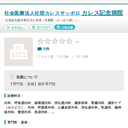
カレス記念病院
社会医療法人社団カレスサッポロ
北海道札幌市東区北六条東（札幌駅（さっぽろ駅））
駐車場あり
電子決済可
女医在籍
－
0件
アクセス数 7月:
136
| 6月:
139
老眼について
【専門医・資格】
眼科専門医
診療科目：
内科、呼吸器内科、循環器内科、消化器内科、糖尿病科、腎臓内科、緩和ケア
（ホスピス）、外科、呼吸器外科、心臓血管外科、消化器外科、乳腺科、脳神
経外科、整形外科、形成外科、…
専門医・資格：