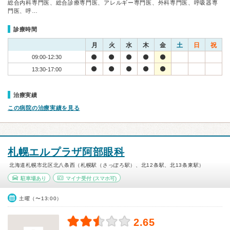
総合内科専門医、総合診療専門医、アレルギー専門医、外科専門医、呼吸器専
門医、呼…
診療時間
月
火
水
木
金
土
日
祝
09:00-12:30
13:30-17:00
治療実績
この病院の治療実績を見る
札幌エルプラザ阿部眼科
北海道札幌市北区北八条西（札幌駅（さっぽろ駅）、北12条駅、北13条東駅）
駐車場あり
マイナ受付
(スマホ可)
土曜（〜13:00）
2.65