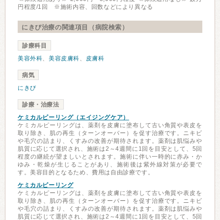
円程度/1回 ※施術内容、回数などにより異なる
にきび治療の関連項目（病院検索）
診療科目
美容外科
、
美容皮膚科
、
皮膚科
病気
にきび
診療・治療法
ケミカルピーリング（エイジングケア）
ケミカルピーリングは、薬剤を皮膚に塗布して古い角質や表皮を
取り除き、肌の再生（ターンオーバー）を促す治療です。ニキビ
や毛穴の詰まり、くすみの改善が期待されます。薬剤は肌悩みや
肌質に応じて選択され、施術は2～4週間に1回を目安として、5回
程度の継続が望ましいとされます。施術に伴い一時的に赤み・か
ゆみ・乾燥が生じることがあり、施術後は紫外線対策が必要で
す。美容目的となるため、費用は自由診療です。
ケミカルピーリング
ケミカルピーリングは、薬剤を皮膚に塗布して古い角質や表皮を
取り除き、肌の再生（ターンオーバー）を促す治療です。ニキビ
や毛穴の詰まり、くすみの改善が期待されます。薬剤は肌悩みや
肌質に応じて選択され、施術は2～4週間に1回を目安として、5回