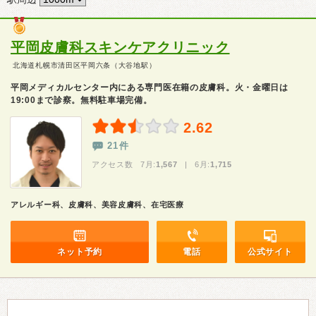
平岡皮膚科スキンケアクリニック
北海道札幌市清田区平岡六条（大谷地駅）
平岡メディカルセンター内にある専門医在籍の皮膚科。火・金曜日は
19:00まで診察。無料駐車場完備。
2.62
21件
アクセス数 7月:
1,567
| 6月:
1,715
アレルギー科、皮膚科、美容皮膚科、在宅医療
ネット予約
電話
公式サイト