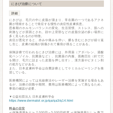
にきび治療について
詳細
にきびは、毛穴の中に皮脂が溜まり、常在菌の一つであるアクネ
菌が増殖することで発症する慢性の炎症性皮膚疾患。
思春期のホルモンバランスの変化、生活習慣、ストレス、肌への
刺激などが原因とされ、顔や上背部などの皮脂分泌の多い場所に
多く見られるのが特徴。
炎症が悪化すると、赤みや痛みを伴い、膿を含むにきびが繰り返
し生じ、皮膚の組織が損傷されて瘢痕が残ることがある。
保険診療で行われるにきび治療には、外用薬（アダパレン、過酸
化ベンゾイル、抗菌薬など）、抗菌薬の内服、面皰圧出（針で穴
を開け、毛穴に詰まった皮脂を押し出す）、漢方薬やビタミン剤
の処方などがある。
また、日本皮膚科学会は自費診療としてケミカルピーリングを推
奨している。
医療機関によっては光線療法やレーザー治療を実施する場合もあ
るが、治療の回数や期間、費用は医療機関によって異なるため、
事前の確認が必要。
▼公益社団法人 日本皮膚科学会
https://www.dermatol.or.jp/qa/qa3/q14.html
料金の目安
≪保険適用あり≫ 2,000円～5,000円程度 ≪保険適用なし≫ 数万