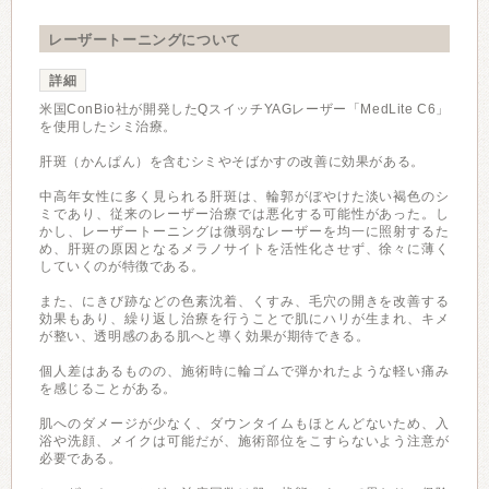
レーザートーニングについて
詳細
米国ConBio社が開発したQスイッチYAGレーザー「MedLite C6」
を使用したシミ治療。
肝斑（かんぱん）を含むシミやそばかすの改善に効果がある。
中高年女性に多く見られる肝斑は、輪郭がぼやけた淡い褐色のシ
ミであり、従来のレーザー治療では悪化する可能性があった。し
かし、レーザートーニングは微弱なレーザーを均一に照射するた
め、肝斑の原因となるメラノサイトを活性化させず、徐々に薄く
していくのが特徴である。
また、にきび跡などの色素沈着、くすみ、毛穴の開きを改善する
効果もあり、繰り返し治療を行うことで肌にハリが生まれ、キメ
が整い、透明感のある肌へと導く効果が期待できる。
個人差はあるものの、施術時に輪ゴムで弾かれたような軽い痛み
を感じることがある。
肌へのダメージが少なく、ダウンタイムもほとんどないため、入
浴や洗顔、メイクは可能だが、施術部位をこすらないよう注意が
必要である。