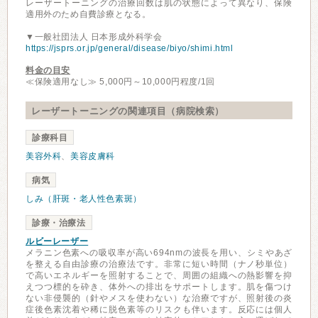
レーザートーニングの治療回数は肌の状態によって異なり、保険
適用外のため自費診療となる。
▼一般社団法人 日本形成外科学会
https://jsprs.or.jp/general/disease/biyo/shimi.html
料金の目安
≪保険適用なし≫ 5,000円～10,000円程度/1回
レーザートーニングの関連項目（病院検索）
診療科目
美容外科
、
美容皮膚科
病気
しみ（肝斑・老人性色素斑）
診療・治療法
ルビーレーザー
メラニン色素への吸収率が高い694nmの波長を用い、シミやあざ
を整える自由診療の治療法です。非常に短い時間（ナノ秒単位）
で高いエネルギーを照射することで、周囲の組織への熱影響を抑
えつつ標的を砕き、体外への排出をサポートします。肌を傷つけ
ない非侵襲的（針やメスを使わない）な治療ですが、照射後の炎
症後色素沈着や稀に脱色素等のリスクも伴います。反応には個人