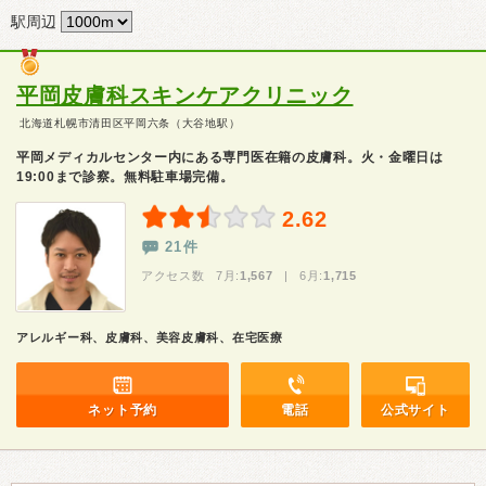
駅周辺
平岡皮膚科スキンケアクリニック
北海道札幌市清田区平岡六条（大谷地駅）
平岡メディカルセンター内にある専門医在籍の皮膚科。火・金曜日は
19:00まで診察。無料駐車場完備。
2.62
21件
アクセス数 7月:
1,567
| 6月:
1,715
アレルギー科、皮膚科、美容皮膚科、在宅医療
ネット予約
電話
公式サイト