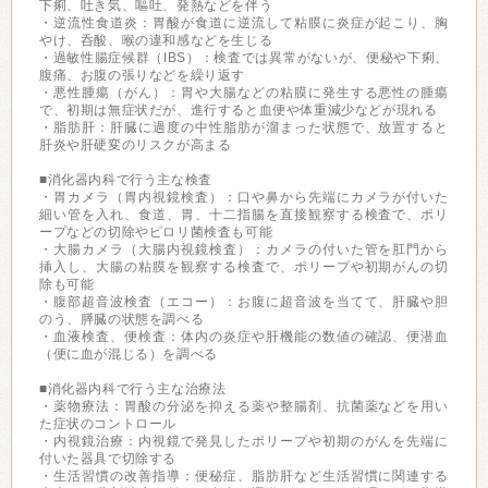
下痢、吐き気、嘔吐、発熱などを伴う
・逆流性食道炎：胃酸が食道に逆流して粘膜に炎症が起こり、胸
やけ、呑酸、喉の違和感などを生じる
・過敏性腸症候群（IBS）：検査では異常がないが、便秘や下痢、
腹痛、お腹の張りなどを繰り返す
・悪性腫瘍（がん）：胃や大腸などの粘膜に発生する悪性の腫瘍
で、初期は無症状だが、進行すると血便や体重減少などが現れる
・脂肪肝：肝臓に過度の中性脂肪が溜まった状態で、放置すると
肝炎や肝硬変のリスクが高まる
■消化器内科で行う主な検査
・胃カメラ（胃内視鏡検査）：口や鼻から先端にカメラが付いた
細い管を入れ、食道、胃、十二指腸を直接観察する検査で、ポリ
ープなどの切除やピロリ菌検査も可能
・大腸カメラ（大腸内視鏡検査）：カメラの付いた管を肛門から
挿入し、大腸の粘膜を観察する検査で、ポリープや初期がんの切
除も可能
・腹部超音波検査（エコー）：お腹に超音波を当てて、肝臓や胆
のう、膵臓の状態を調べる
・血液検査、便検査：体内の炎症や肝機能の数値の確認、便潜血
（便に血が混じる）を調べる
■消化器内科で行う主な治療法
・薬物療法：胃酸の分泌を抑える薬や整腸剤、抗菌薬などを用い
た症状のコントロール
・内視鏡治療：内視鏡で発見したポリープや初期のがんを先端に
付いた器具で切除する
・生活習慣の改善指導：便秘症、脂肪肝など生活習慣に関連する