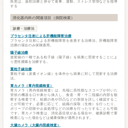
疾患は、薬剤治療と併せて食事、運動、ストレス管理などを指導
する
消化器内科の関連項目（病院検索）
診療・治療法
プラセンタ注射による肝機能障害治療
プラセンタ注射による肝機能障害を改善する治療法。肝機能障害
治療の場合のみ保険適用。
陽子線治療
放射線の一種である粒子線（陽子線）を病巣に照射することによ
り悪性腫瘍を治療する。
重粒子線治療
重粒子線（炭素イオン線）を体外から病巣に対して照射する治療
法。
胃カメラ（胃内視鏡検査）
胃カメラ（胃内視鏡検査）は、先端に高性能なスコープが付いた
管状の機器を口や鼻から挿入し、食道・胃・十二指腸の内部を観
察する検査です。粘膜の色や凹凸などの形状を詳しく確認するこ
とが可能です。必要に応じて、組織の採取（生検）を行ったり、
ポリープの切除や止血処理などの治療を行ったりすることも可能
です。胃カメラ検査は、消化器症状がある場合や、健康診断で要
検査になった場合などは健康保険が適用されます。
大腸カメラ（大腸内視鏡検査）