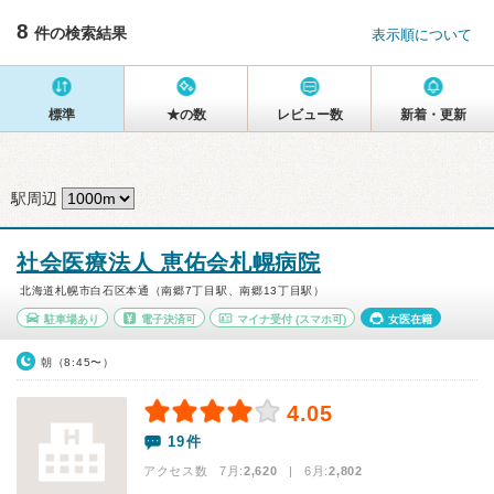
8
件の検索結果
表示順について
標準
★の数
レビュー数
新着・更新
駅周辺
社会医療法人 恵佑会札幌病院
北海道札幌市白石区本通（南郷7丁目駅、南郷13丁目駅）
駐車場あり
電子決済可
マイナ受付
(スマホ可)
女医在籍
朝（8:45〜）
4.05
19件
アクセス数 7月:
2,620
| 6月:
2,802