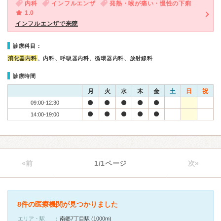
内科
インフルエンザ
発熱・喉が痛い・慢性の下痢
1.0
インフルエンザで来院
診療科目：
消化器内科
、内科、呼吸器内科、循環器内科、放射線科
診療時間
月
火
水
木
金
土
日
祝
09:00-12:30
14:00-19:00
«前
1/1ページ
次»
8件の医療機関が見つかりました
エリア・駅
南郷7丁目駅 (1000m)