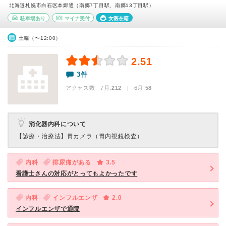
北海道札幌市白石区本郷通（南郷7丁目駅、南郷13丁目駅）
駐車場あり
マイナ受付
女医在籍
土曜（〜12:00）
2.51
3件
アクセス数 7月:
212
| 6月:
58
消化器内科について
【診療・治療法】
胃カメラ（胃内視鏡検査）
内科
排尿痛がある
3.5
看護士さんの対応がとってもよかったです
内科
インフルエンザ
2.0
インフルエンザで通院