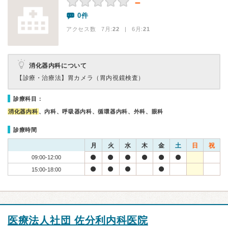
－
0件
アクセス数 7月:
22
| 6月:
21
消化器内科について
【診療・治療法】
胃カメラ（胃内視鏡検査）
診療科目：
消化器内科
、内科、呼吸器内科、循環器内科、外科、眼科
診療時間
月
火
水
木
金
土
日
祝
09:00-12:00
15:00-18:00
医療法人社団 佐分利内科医院