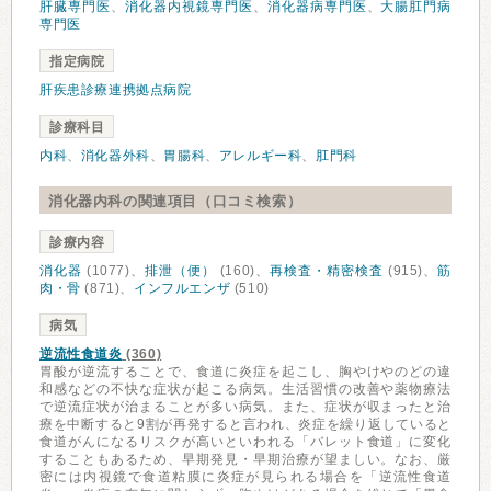
肝臓専門医
、
消化器内視鏡専門医
、
消化器病専門医
、
大腸肛門病
専門医
指定病院
肝疾患診療連携拠点病院
診療科目
内科
、
消化器外科
、
胃腸科
、
アレルギー科
、
肛門科
消化器内科の関連項目（口コミ検索）
診療内容
消化器
(1077)、
排泄（便）
(160)、
再検査・精密検査
(915)、
筋
肉・骨
(871)、
インフルエンザ
(510)
病気
逆流性食道炎
(360)
胃酸が逆流することで、食道に炎症を起こし、胸やけやのどの違
和感などの不快な症状が起こる病気。生活習慣の改善や薬物療法
で逆流症状が治まることが多い病気。また、症状が収まったと治
療を中断すると9割が再発すると言われ、炎症を繰り返していると
食道がんになるリスクが高いといわれる「バレット食道」に変化
することもあるため、早期発見・早期治療が望ましい。なお、厳
密には内視鏡で食道粘膜に炎症が見られる場合を「逆流性食道