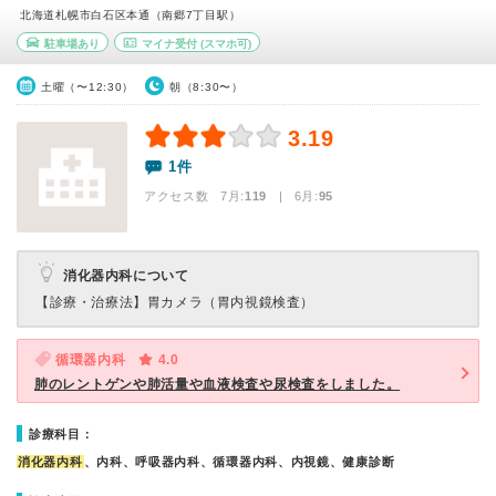
北海道札幌市白石区本通（南郷7丁目駅）
駐車場あり
マイナ受付
(スマホ可)
土曜（〜12:30）
朝（8:30〜）
3.19
1件
アクセス数 7月:
119
| 6月:
95
消化器内科について
【診療・治療法】
胃カメラ（胃内視鏡検査）
循環器内科
4.0
肺のレントゲンや肺活量や血液検査や尿検査をしました。
診療科目：
消化器内科
、内科、呼吸器内科、循環器内科、内視鏡、健康診断