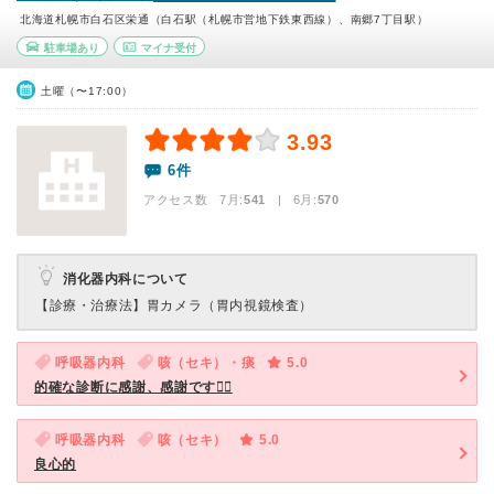
北海道札幌市白石区栄通（白石駅（札幌市営地下鉄東西線）、南郷7丁目駅）
駐車場あり
マイナ受付
土曜（〜17:00）
3.93
6件
アクセス数 7月:
541
| 6月:
570
消化器内科について
【診療・治療法】
胃カメラ（胃内視鏡検査）
呼吸器内科
咳（セキ）・痰
5.0
的確な診断に感謝、感謝です🙂‍↕️
呼吸器内科
咳（セキ）
5.0
良心的