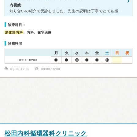
内視鏡
知り合いの紹介で受診しました、先生の説明は丁寧でとても感じがよく、胃カメラは鼻からするタイプでしたが、苦痛もなく非常に上手な先生でした。 しかし、クリニック全体の感じは、医療事務の 受付の感じ
診療科目：
消化器内科
、内科、在宅医療
診療時間
月
火
水
木
金
土
日
祝
09:00-18:00
09:00-12:00
09:00-16:00
松田内科循環器科クリニック