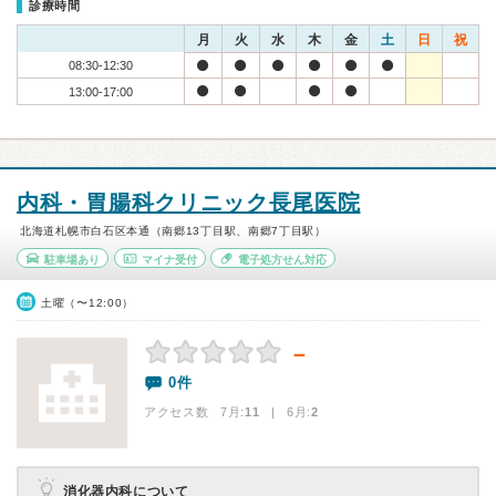
診療時間
月
火
水
木
金
土
日
祝
08:30-12:30
13:00-17:00
内科・胃腸科クリニック長尾医院
北海道札幌市白石区本通（南郷13丁目駅、南郷7丁目駅）
駐車場あり
マイナ受付
電子処方せん対応
土曜（〜12:00）
－
0件
アクセス数 7月:
11
| 6月:
2
消化器内科について