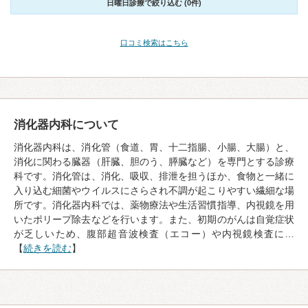
日曜日診療で絞り込む (0件)
口コミ検索はこちら
消化器内科について
消化器内科は、消化管（食道、胃、十二指腸、小腸、大腸）と、
消化に関わる臓器（肝臓、胆のう、膵臓など）を専門とする診療
科です。消化管は、消化、吸収、排泄を担うほか、食物と一緒に
入り込む細菌やウイルスにさらされ不調が起こりやすい繊細な場
所です。消化器内科では、薬物療法や生活習慣指導、内視鏡を用
いたポリープ除去などを行います。また、初期のがんは自覚症状
が乏しいため、腹部超音波検査（エコー）や内視鏡検査に…
【
続きを読む
】