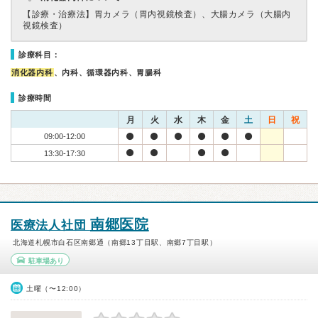
【診療・治療法】
胃カメラ（胃内視鏡検査）、大腸カメラ（大腸内
視鏡検査）
診療科目：
消化器内科
、内科、循環器内科、胃腸科
診療時間
月
火
水
木
金
土
日
祝
09:00-12:00
13:30-17:30
南郷医院
医療法人社団
北海道札幌市白石区南郷通（南郷13丁目駅、南郷7丁目駅）
駐車場あり
土曜（〜12:00）