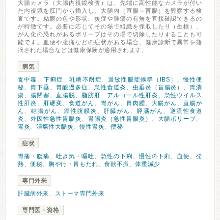
大腸カメラ（大腸内視鏡検査）は、先端に高性能なカメラが付い
た内視鏡を肛門から挿入し、大腸内（直腸～盲腸）を観察する検
査です。粘膜の色や形状、炎症や腫瘍の有無を直接確認できるの
が特徴です。必要に応じてその場で組織を採取したり（生検）、
がん化の恐れがあるポリープはその場で切除したりすることも可
能です。血便や腹痛などの症状がある場合、健康診断で異常を指
摘された場合などは健康保険が適用されます。
病気
食中毒
、
下痢症
、
乳糖不耐症
、
過敏性腸症候群（IBS）
、
慢性便
秘
、
胃下垂
、
胃酸過多症
、
急性食道炎
、
虫垂炎（盲腸炎）
、
胃潰
瘍
、
腸閉塞
、
直腸脱
、
脂肪肝
、
アルコール性肝炎
、
急性ウイルス
性肝炎
、
肝硬変
、
食道がん
、
胃がん
、
胃肉腫
、
大腸がん
、
直腸が
ん
、
結腸がん
、
癌性腹膜炎
、
肝臓がん
、
膵臓がん
、
逆流性食道
炎
、
外因性急性胃腸炎
、
胃腸炎（急性胃腸炎）
、
大腸ポリープ
、
胃炎
、
潰瘍性大腸炎
、
慢性胃炎
、
便秘
症状
胃痛・腹痛
、
吐き気・嘔吐
、
急性の下痢
、
慢性の下痢
、
血便
、
発
熱
、
便秘
、
胸やけ・胃もたれ
、
食欲不振
、
体重減少
専門外来
肝臓病外来
、
ストーマ専門外来
専門医・資格