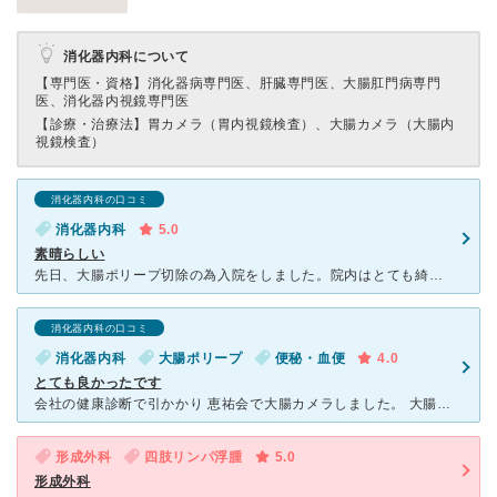
消化器内科について
【専門医・資格】
消化器病専門医、肝臓専門医、大腸肛門病専門
医、消化器内視鏡専門医
【診療・治療法】
胃カメラ（胃内視鏡検査）、大腸カメラ（大腸内
視鏡検査）
消化器内科の口コミ
消化器内科
5.0
素晴らしい
先日、大腸ポリープ切除の為入院をしました。院内はとても綺麗で、受付まで迎えに来てくれたスタッフの方も、とても 感じが良く丁寧に入院案内をして頂きました。術後の経過観察では数回ドクターが足を運んでいた
消化器内科の口コミ
消化器内科
大腸ポリープ
便秘・血便
4.0
とても良かったです
会社の健康診断で引かかり 恵祐会で大腸カメラしました。 大腸カメラは眠ったまま出来る方法と通常があります。 眠ったままする方は当日車の運転が出来ません 主人が選んだのは眠ったまま楽な方
形成外科
四肢リンパ浮腫
5.0
形成外科