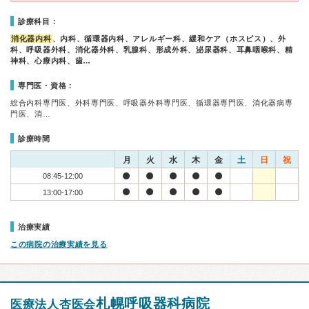
診療科目：
消化器内科
、内科、循環器内科、アレルギー科、緩和ケア（ホスピス）、外
科、呼吸器外科、消化器外科、乳腺科、形成外科、泌尿器科、耳鼻咽喉科、精
神科、心療内科、歯…
専門医・資格：
総合内科専門医、外科専門医、呼吸器外科専門医、循環器専門医、消化器病専
門医、消…
診療時間
月
火
水
木
金
土
日
祝
08:45-12:00
13:00-17:00
治療実績
この病院の治療実績を見る
札幌呼吸器科病院
医療法人杏医会