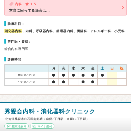
内科
1.5
本当に困ってる場合は…
診療科目：
消化器内科
、内科、呼吸器内科、循環器内科、胃腸科、アレルギー科、小児科
専門医・資格：
総合内科専門医
診療時間
月
火
水
木
金
土
日
祝
09:00-12:00
13:30-17:30
秀愛会内科・消化器科クリニック
北海道札幌市白石区南郷通（南郷7丁目駅、南郷13丁目駅）
駐車場あり
マイナ受付