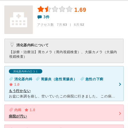
1.69
3件
アクセス数 7月:
63
| 6月:
52
消化器内科について
【診療・治療法】
胃カメラ（胃内視鏡検査）、大腸カメラ（大腸内
視鏡検査）
消化器内科の口コミ
消化器内科
胃腸炎（急性胃腸炎）
急性の下痢
1.0
もう行かない
お盆に体調を崩し、空いていたこの病院に行きました。 この病院は、今まで行った中でびっくりすることばかりでした。 まず受付のカウンターが書類の山積みで狭い。 受付の人が後ろのカルテやらなにやらで埋
内科
1.0
病院が汚い