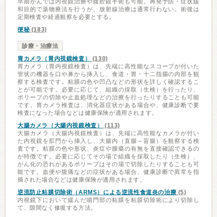
早期がんでは内視鏡治療や腹腔鏡手術も可能。再発予防・症状緩
和目的で薬物療法を行うが、放射線治療は通常行わない。術後は
定期検査や経過観察を必要とする。
便秘
(183)
診療・治療法
胃カメラ（胃内視鏡検査）
(130)
胃カメラ（胃内視鏡検査）は、先端に高性能なスコープが付いた
管状の機器を口や鼻から挿入し、食道・胃・十二指腸の内部を観
察する検査です。粘膜の色や凹凸などの形状を詳しく確認するこ
とが可能です。必要に応じて、組織の採取（生検）を行ったり、
ポリープの切除や止血処理などの治療を行ったりすることも可能
です。胃カメラ検査は、消化器症状がある場合や、健康診断で要
検査になった場合などは健康保険が適用されます。
大腸カメラ（大腸内視鏡検査）
(113)
大腸カメラ（大腸内視鏡検査）は、先端に高性能なカメラが付い
た内視鏡を肛門から挿入し、大腸内（直腸～盲腸）を観察する検
査です。粘膜の色や形状、炎症や腫瘍の有無を直接確認できるの
が特徴です。必要に応じてその場で組織を採取したり（生検）、
がん化の恐れがあるポリープはその場で切除したりすることも可
能です。血便や腹痛などの症状がある場合、健康診断で異常を指
摘された場合などは健康保険が適用されます。
逆流防止粘膜切除術（ARMS）による逆流性食道炎の治療
(5)
内視鏡下において緩んだ噴門部の粘膜を粘膜切除術により切除し
て、隙間なく修復する方法。