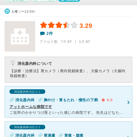
土曜（〜12:00）
3.29
2件
アクセス数 7月:
57
| 6月:
67
消化器内科について
【診療・治療法】
胃カメラ（胃内視鏡検査）、大腸カメラ（大腸内
視鏡検査）
消化器内科の口コミ
消化器内科
胸やけ・胃もたれ・慢性の下痢
4.0
アットホームな病院です
ご近所のかかりつけ医といった感じの病院です。 先生はどなたも優しく穏やかな方ばかりなので、安心して受診できると思います。 ただ、長いスパンで様子を診ていこうというスタンスなのか、私の場合はある
消化器内科の口コミ
消化器内科
胃潰瘍
胃痛・腹痛