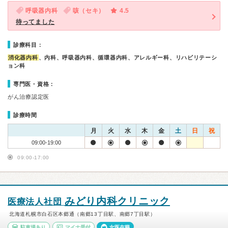
呼吸器内科
咳（セキ）
4.5
待ってました
診療科目：
消化器内科
、内科、呼吸器内科、循環器内科、アレルギー科、リハビリテーシ
ョン科
専門医・資格：
がん治療認定医
診療時間
月
火
水
木
金
土
日
祝
09:00-19:00
09:00-17:00
みどり内科クリニック
医療法人社団
北海道札幌市白石区本郷通（南郷13丁目駅、南郷7丁目駅）
駐車場あり
マイナ受付
女医在籍