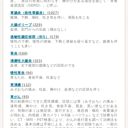
炎」、炎症の有無に関わらず、胸やけがある場合を総じて「胃食
道逆流症（GERD）」と呼ぶ。
胃腸炎（急性胃腸炎）
(1027)
腹痛、下痢、嘔吐、吐き気を伴い、発熱を生じる
大腸ポリープ
(229)
血便、肛門からの出血（痛みなし）
過敏性腸症候群（IBS）
(179)
慢性の下痢、慢性の便秘、下痢と便秘を繰り返すなど。腹痛を伴
うことも多い
胃炎
(166)
潰瘍性大腸炎
(103)
血便、左下腹部の腹痛などの症状がでる
慢性胃炎
(94)
胃もたれ、食欲不振、吐血など
胃潰瘍
(112)
みぞおちの痛み、吐血、胸やけ、血便などの症状を伴う
胃がん
(95)
胃の粘膜内にできた悪性腫瘍。症状には胃（みぞおち）の痛み・
違和感、胸やけ、吐き気、食欲不振、貧血、黒い便などがある
が、初期の多くは無症状。進行すると、倦怠感・嘔吐・体重減少
が現れる。内視鏡（胃カメラ）やX線（バリウム）などで診断を行
い、CT・MRI・PET検査により、がんの進行度を調べて治療法を
決める。基本治療は手術による、がん・胃の切除であり、一部の