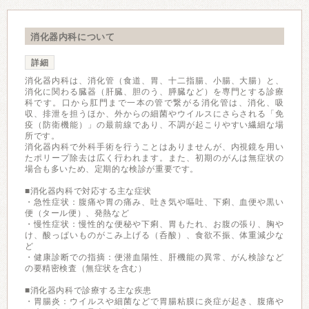
消化器内科について
詳細
消化器内科は、消化管（食道、胃、十二指腸、小腸、大腸）と、
消化に関わる臓器（肝臓、胆のう、膵臓など）を専門とする診療
科です。口から肛門まで一本の管で繋がる消化管は、消化、吸
収、排泄を担うほか、外からの細菌やウイルスにさらされる「免
疫（防衛機能）」の最前線であり、不調が起こりやすい繊細な場
所です。
消化器内科で外科手術を行うことはありませんが、内視鏡を用い
たポリープ除去は広く行われます。また、初期のがんは無症状の
場合も多いため、定期的な検診が重要です。
■消化器内科で対応する主な症状
・急性症状：腹痛や胃の痛み、吐き気や嘔吐、下痢、血便や黒い
便（タール便）、発熱など
・慢性症状：慢性的な便秘や下痢、胃もたれ、お腹の張り、胸や
け、酸っぱいものがこみ上げる（呑酸）、食欲不振、体重減少な
ど
・健康診断での指摘：便潜血陽性、肝機能の異常、がん検診など
の要精密検査（無症状を含む）
■消化器内科で診療する主な疾患
・胃腸炎：ウイルスや細菌などで胃腸粘膜に炎症が起き、腹痛や