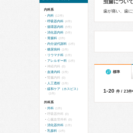
虫歯につい
内科系
歯が痛い、歯に
内科
(12件)
呼吸器内科
(4件)
循環器内科
(5件)
消化器内科
(5件)
胃腸科
(2件)
内分泌代謝科
(1件)
糖尿病科
(1件)
リウマチ科
(1件)
アレルギー科
(1件)
神経内科
(0)
標準
血液内科
(1件)
腎臓内科
(0)
人工透析
(1件)
緩和ケア（ホスピス）
1-20
件 / 23
(1件)
外科系
外科
(1件)
呼吸器外科
(0)
心臓血管外科
(0)
消化器外科
(1件)
乳腺科
(1件)