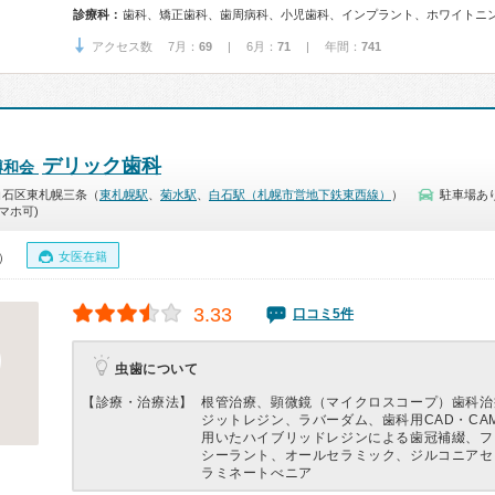
診療科：
歯科、矯正歯科、歯周病科、小児歯科、インプラント、ホワイトニ
アクセス数 7月：
69
| 6月：
71
| 年間：
741
デリック歯科
博和会
白石区東札幌三条（
東札幌駅
、
菊水駅
、
白石駅（札幌市営地下鉄東西線）
）
駐車場あ
マホ可)
女医在籍
0）
3.33
口コミ5件
虫歯について
【診療・治療法】
根管治療、顕微鏡（マイクロスコープ）歯科治
ジットレジン、ラバーダム、歯科用CAD・CA
用いたハイブリッドレジンによる歯冠補綴、フ
シーラント、オールセラミック、ジルコニアセ
ラミネートべニア