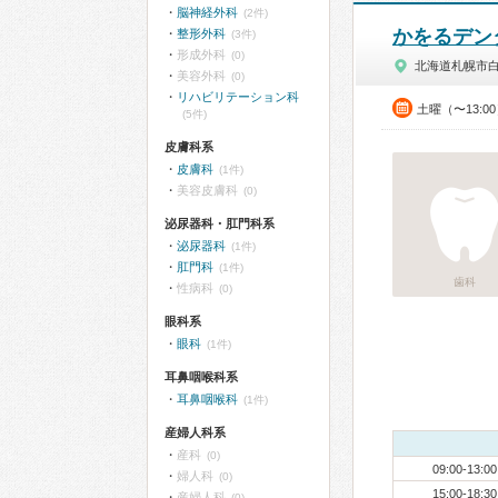
脳神経外科
(2件)
かをるデン
整形外科
(3件)
形成外科
(0)
北海道札幌市
美容外科
(0)
リハビリテーション科
土曜（〜13:0
(5件)
皮膚科系
皮膚科
(1件)
美容皮膚科
(0)
泌尿器科・肛門科系
泌尿器科
(1件)
肛門科
(1件)
歯科
性病科
(0)
眼科系
眼科
(1件)
耳鼻咽喉科系
耳鼻咽喉科
(1件)
産婦人科系
産科
(0)
09:00-13:00
婦人科
(0)
15:00-18:30
産婦人科
(0)