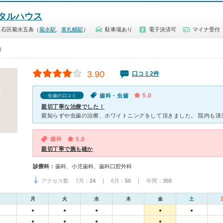
タルハウス
白石区菊水五条（
菊水駅
、
東札幌駅
）
駐車場あり
電子決済可
マイナ受付
0）
3.90
口コミ2件
5.0
歯科・虫歯
虫歯の口コミ
親切丁寧な治療でした！
歯科
5.0
親切丁寧で腕も確か
診療科：
歯科、小児歯科、歯科口腔外科
アクセス数 7月：
24
| 6月：
50
| 年間：
350
月
火
水
木
金
土
●
●
●
●
●
●
●
●
●