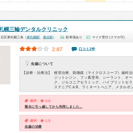
札幌三輪デンタルクリニック
白石区東札幌三条（
東札幌駅
、
菊水駅
）
駐車場あり
マイナ受付 (スマホ可)
2.87
口コミ2件
虫歯について
【診療・治療法】
根管治療、顕微鏡（マイクロスコープ）歯科治
ジットレジン、フッ素塗布、シーラント、オー
ク、ジルコニアセラミック、ハイブリットセラ
ステニアC＆B、ラミネートべニア、メタルボ
歯科
4.0
菊水に引っ越してから利用しました。
歯科
1.5
虫歯の治療