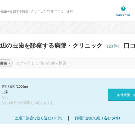
の虫歯を診察する病院・クリニック 23件 口コミ・評判
Calooとは
周辺の虫歯を診察する病院・クリニック
口コ
（23件）
×
虫歯
東札幌駅 (1000m)
虫歯
条件変更・
なし
なし (曜日や時間帯を指定できます)
土曜日診療で絞り込む (20件)
日曜日診療で絞り込む (4件)