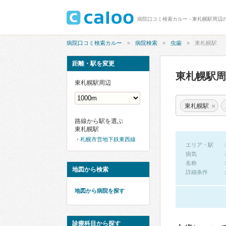
病院口コミ検索カルー - 東札幌駅周辺
病院口コミ検索カルー
病院検索
虫歯
東札幌駅
距離・駅を変更
東札幌駅
東札幌駅周辺
×
東札幌駅
路線から駅を選ぶ
東札幌駅
札幌市営地下鉄東西線
エリア・駅
病気
名称
地図から検索
詳細条件
地図から病院を探す
診療科目から探す