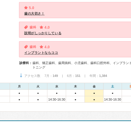
5.0
歯の大切さ！
歯科
4.0
説明がしっかりしている
歯科
4.0
インプラントならココ
診療科：
歯科、矯正歯科、歯周病科、小児歯科、歯科口腔外科、インプラン
トニング
アクセス数 7月：
149
| 6月：
151
| 年間：
1,384
月
火
水
木
金
土
●
●
●
●
●
●
14:30-16:30
14:30-16:30
●
●
●
●