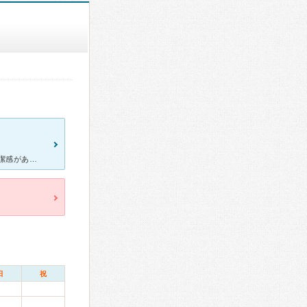
親知らずや虫歯の治療、ホワイトニングをして頂きました。 院内も清潔感があり、先生をはじめスタッフの方々が大変親切丁寧です。 治療中も小まめに痛みなど気に掛けて下さったり、治療前にも詳しい説明があっ
日
祝