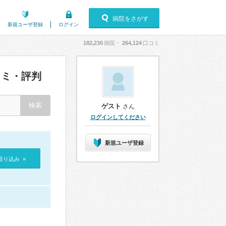
病院をさがす
新規ユーザ登録
ログイン
182,230
病院・
264,124
口コミ
ミ・評判
ゲスト
さん
ログインしてください
新規ユーザ登録
絞り込み »