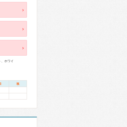
ト、ホワイ
日
祝