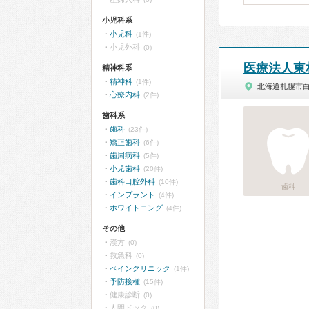
小児科系
小児科
(1件)
小児外科
(0)
医療法人東
精神科系
精神科
(1件)
北海道札幌市
心療内科
(2件)
歯科系
歯科
(23件)
矯正歯科
(6件)
歯周病科
(5件)
小児歯科
(20件)
歯科口腔外科
(10件)
歯科
インプラント
(4件)
ホワイトニング
(4件)
その他
漢方
(0)
救急科
(0)
ペインクリニック
(1件)
予防接種
(15件)
健康診断
(0)
人間ドック
(0)