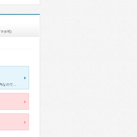
スマホ可)
豊平のビック、スーパー内にある歯医者さんです。 とにかくスーパー内なので便利。 その分予約は正直取りずらいです。 以前急に銀歯が取れた時は当日中になんとか時間を空けてもらえましたが、早く治したい