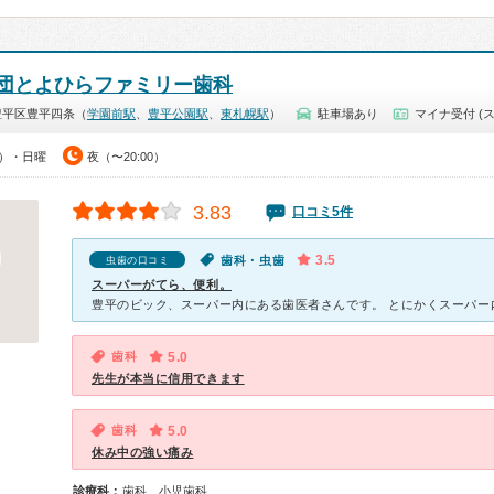
団とよひらファミリー歯科
豊平区豊平四条（
学園前駅
、
豊平公園駅
、
東札幌駅
）
駐車場あり
マイナ受付 (
0）・日曜
夜（〜20:00）
3.83
口コミ5件
3.5
歯科・虫歯
虫歯の口コミ
スーパーがてら、便利。
歯科
5.0
先生が本当に信用できます
歯科
5.0
休み中の強い痛み
診療科：
歯科、小児歯科