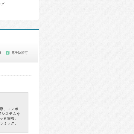
ング
り
電子決済可
療、コンポ
Mシステムを
ッ素塗布、
ラミック、