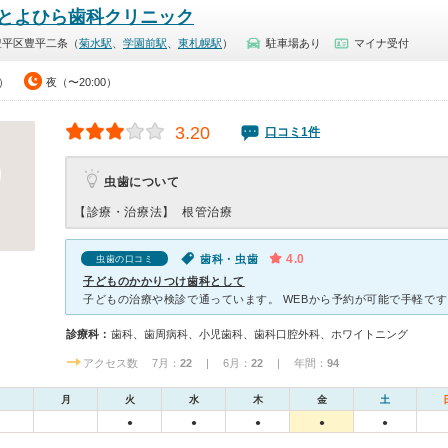
とよひら歯科クリニック
豊平区豊平二条（
菊水駅
、
学園前駅
、
東札幌駅
）
駐車場あり
マイナ受付
0）
夜（〜20:00）
3.20
口コミ1件
虫歯について
【診療・治療法】
根管治療
4.0
歯科・虫歯
虫歯の口コミ
子どものかかりつけ歯科として
診療科：
歯科、歯周病科、小児歯科、歯科口腔外科、ホワイトニング
アクセス数 7月：
22
| 6月：
22
| 年間：
94
月
火
水
木
金
土
●
●
●
●
●