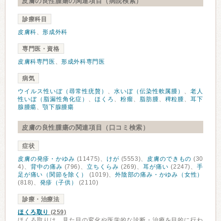
皮膚の良性腫瘍の関連項目（病院検索）
診療科目
皮膚科
、
形成外科
専門医・資格
皮膚科専門医
、
形成外科専門医
病気
ウイルス性いぼ（尋常性疣贅）
、
水いぼ（伝染性軟属腫）
、
老人
性いぼ（脂漏性角化症）
、
ほくろ
、
粉瘤
、
脂肪腫
、
稗粒腫
、
耳下
腺腫瘍
、
顎下腺腫瘍
皮膚の良性腫瘍の関連項目（口コミ検索）
症状
皮膚の発疹・かゆみ
(11475)、
けが
(5553)、
皮膚のできもの
(30
4)、
背中の痛み
(796)、
立ちくらみ
(269)、
耳が痛い
(2247)、
手
足が痛い（関節を除く）
(1019)、
外陰部の痛み・かゆみ（女性）
(818)、
発疹（子供）
(2110)
診療・治療法
ほくろ取り
(259)
ほくろ取りは、見た目の変化や医学的な診断・治療を目的に行わ