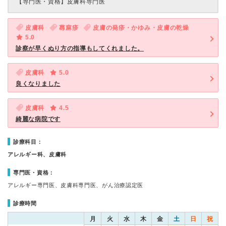
【専門医・資格】
皮膚科専門医
皮膚科
蕁麻疹
皮膚の発疹・かゆみ・皮膚の乾燥
5.0
診察が早くぬり方の指導もしてくれました。
皮膚科
5.0
良くなりました
皮膚科
4.5
綺麗な病院です
診療科目：
アレルギー科、皮膚科
専門医・資格：
アレルギー専門医、皮膚科専門医、がん治療認定医
診療時間
月
火
水
木
金
土
日
祝