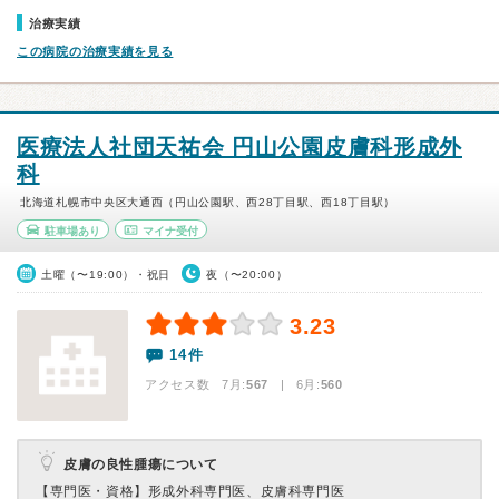
治療実績
この病院の治療実績を見る
医療法人社団天祐会 円山公園皮膚科形成外
科
北海道札幌市中央区大通西（円山公園駅、西28丁目駅、西18丁目駅）
駐車場あり
マイナ受付
土曜（〜19:00）・祝日
夜（〜20:00）
3.23
14件
アクセス数 7月:
567
| 6月:
560
皮膚の良性腫瘍について
【専門医・資格】
形成外科専門医、皮膚科専門医