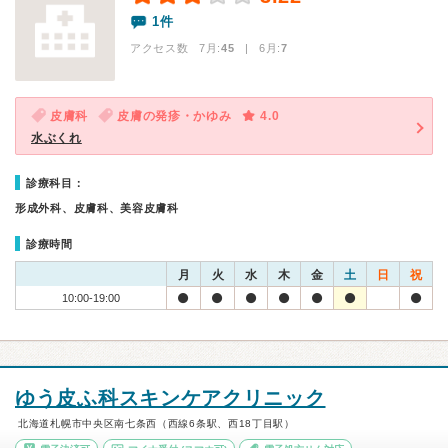
1件
アクセス数 7月:
45
| 6月:
7
皮膚科
皮膚の発疹・かゆみ
4.0
水ぶくれ
診療科目：
形成外科、皮膚科、美容皮膚科
診療時間
月
火
水
木
金
土
日
祝
10:00-19:00
ゆう皮ふ科スキンケアクリニック
北海道札幌市中央区南七条西（西線6条駅、西18丁目駅）