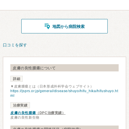
地図から病院検索
口コミを探す
皮膚の良性腫瘍について
詳細
▼皮膚腫瘍とは（日本形成外科学会ウェブサイト）
https://jsprs.or.jp/general/disease/shuyo/hifu_hika/hifushuyo.ht
ml
治療実績
皮膚の良性腫瘍
（DPC治療実績）
皮膚の良性新生物