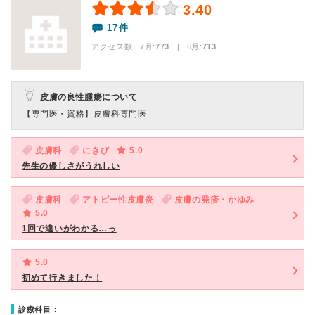
3.40
17件
アクセス数 7月:
773
| 6月:
713
皮膚の良性腫瘍について
【専門医・資格】
皮膚科専門医
皮膚科
にきび
5.0
先生の優しさがうれしい
皮膚科
アトピー性皮膚炎
皮膚の発疹・かゆみ
5.0
1回で違いがわかる…っ
5.0
初めて行きました！
診療科目：