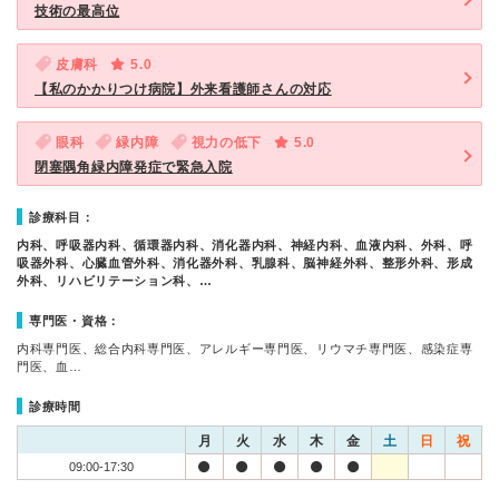
技術の最高位
皮膚科
5.0
【私のかかりつけ病院】外来看護師さんの対応
眼科
緑内障
視力の低下
5.0
閉塞隅角緑内障発症で緊急入院
診療科目：
内科、呼吸器内科、循環器内科、消化器内科、神経内科、血液内科、外科、呼
吸器外科、心臓血管外科、消化器外科、乳腺科、脳神経外科、整形外科、形成
外科、リハビリテーション科、…
専門医・資格：
内科専門医、総合内科専門医、アレルギー専門医、リウマチ専門医、感染症専
門医、血…
診療時間
月
火
水
木
金
土
日
祝
09:00-17:30