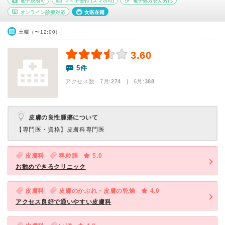
電子決済可
マイナ受付
(スマホ可)
電子処方せん対応
オンライン診療対応
女医在籍
土曜（〜12:00）
3.60
5件
アクセス数 7月:
274
| 6月:
388
皮膚の良性腫瘍について
【専門医・資格】
皮膚科専門医
皮膚科
稗粒腫
5.0
お勧めできるクリニック
皮膚科
皮膚のかぶれ・皮膚の乾燥
4.0
アクセス良好で通いやすい皮膚科