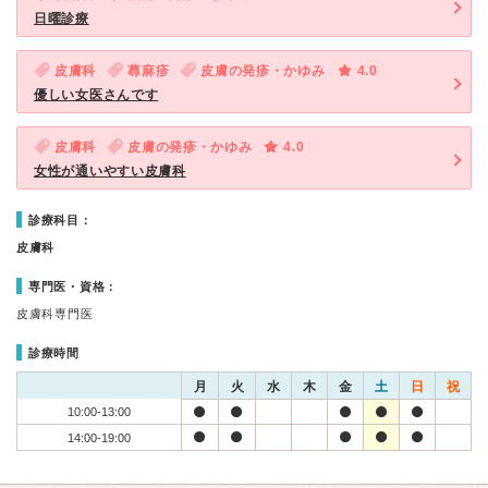
日曜診療
皮膚科
蕁麻疹
皮膚の発疹・かゆみ
4.0
優しい女医さんです
皮膚科
皮膚の発疹・かゆみ
4.0
女性が通いやすい皮膚科
診療科目：
皮膚科
専門医・資格：
皮膚科専門医
診療時間
月
火
水
木
金
土
日
祝
10:00-13:00
14:00-19:00