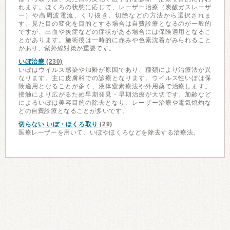
れます。ほくろの状態に応じて、レーザー治療（炭酸ガスレーザ
ー）や高周波電流、くり抜き、切除などの方法から選択されま
す。見た目の変化を目的とする場合は自費診療となるのが一般的
ですが、出血や炎症などの症状がある場合には保険適用となるこ
とがあります。施術後は一時的に赤みや色素沈着がみられること
があり、紫外線対策が重要です。
いぼ治療
(230)
いぼはウイルス感染や加齢が原因であり、種類により治療法が異
なります。主に皮膚科での診療となります。ウイルス性いぼは保
険適用となることが多く、液体窒素療法や外用薬で治療します。
接触により広がるため早期発見・早期治療が大切です。加齢など
によるいぼは美容目的の除去となり、レーザー治療や電気焼灼な
どの自費診療となることが多いです。
切らない いぼ・ほくろ取り
(29)
医療レーザーを用いて、いぼやほくろなどを除去する治療法。