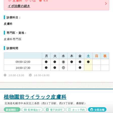
皮膚科
いぼ
4.0
イボ治療の続き
診療科目：
皮膚科
専門医・資格：
皮膚科専門医
診療時間
月
火
水
木
金
土
日
祝
09:00-12:00
14:00-17:30
10:00-13:00
16:00-19:00
植物園前ライラック皮膚科
北海道札幌市中央区北三条西（西11丁目駅、西15丁目駅、桑園駅）
新規開院！
駐車場あり
電子決済可
ネット予約
女医在籍