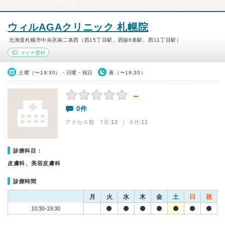
ウィルAGAクリニック 札幌院
北海道札幌市中央区南二条西（西15丁目駅、西線6条駅、西11丁目駅）
マイナ受付
土曜（〜19:30）・日曜・祝日
夜（〜19:30）
－
0件
アクセス数 7月:
12
| 6月:
11
診療科目：
皮膚科、美容皮膚科
診療時間
月
火
水
木
金
土
日
祝
10:30-19:30