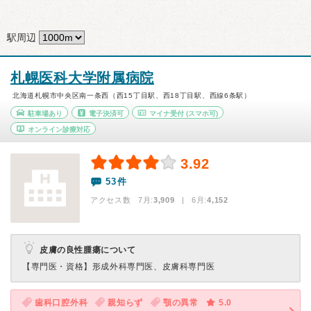
駅周辺
札幌医科大学附属病院
北海道札幌市中央区南一条西（西15丁目駅、西18丁目駅、西線6条駅）
駐車場あり
電子決済可
マイナ受付
(スマホ可)
オンライン診療対応
3.92
53件
アクセス数 7月:
3,909
| 6月:
4,152
皮膚の良性腫瘍について
【専門医・資格】
形成外科専門医、皮膚科専門医
歯科口腔外科
親知らず
顎の異常
5.0