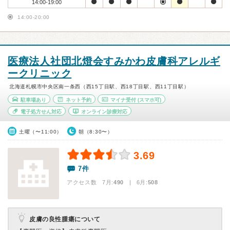
14:00-19:00
14:00-20:00
医療法人社団北燈会すみかわ皮膚科アレルギ
ークリニック
北海道札幌市中央区南一条西（西15丁目駅、西18丁目駅、西11丁目駅）
駐車場あり
ネット予約
マイナ受付
(スマホ可)
電子処方せん対応
オンライン診療対応
土曜（〜11:00）
朝（8:30〜）
3.69
7件
アクセス数 7月:
490
| 6月:
508
皮膚の良性腫瘍について