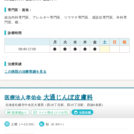
専門医・資格：
総合内科専門医、アレルギー専門医、リウマチ専門医、感染症専門医、外科専
門医、糖…
診療時間
月
火
水
木
金
土
日
祝
08:40-17:00
治療実績
この病院の治療実績を見る
大通じんぼ皮膚科
医療法人孝佑会
北海道札幌市中央区大通西（西18丁目駅、西15丁目駅、西線6条駅）
駐車場あり
マイナ受付
(スマホ可)
女医在籍
土曜（〜12:00）
朝（8:30〜）