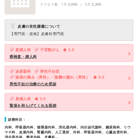
アクセス数 7月:
2,000
| 6月:
2,200
皮膚の良性腫瘍について
【専門医・資格】
皮膚科専門医
産婦人科
子宮頸がん
5.0
癌検査・婦人科
泌尿器科
男性不妊症
陰茎の痛み（男性）・陰嚢の腫れ（男性）
5.0
男性不妊の治療のため受診
産婦人科
5.0
緊張を和らげてくれる医師
診療科目：
内科、呼吸器内科、循環器内科、消化器内科、内分泌代謝科、糖尿病科、リウ
マチ科、血液内科、腎臓内科、人工透析、外科、呼吸器外科、心臓血管外科、
消化器外科、整形外科、皮膚科…