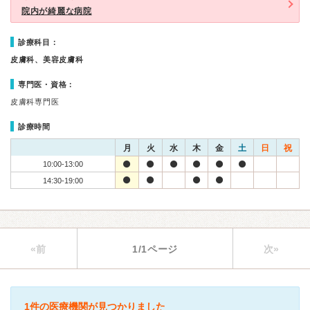
院内が綺麗な病院
診療科目：
皮膚科、美容皮膚科
専門医・資格：
皮膚科専門医
診療時間
月
火
水
木
金
土
日
祝
10:00-13:00
14:30-19:00
«前
1/1ページ
次»
1件の医療機関が見つかりました