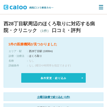
西28丁目駅周辺のほくろ取りに対応する病
院・クリニック
口コミ・評判
（1件）
1件の医療機関が見つかりました
エリア・駅
西28丁目駅 (1000m)
診療・治療法
ほくろ取り
名称
なし
詳細条件
なし (曜日や時間帯を指定できます)
条件変更・絞り込み
土曜日診療で絞り込む (1件)