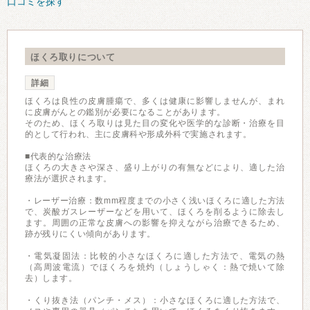
口コミを探す
ほくろ取りについて
詳細
ほくろは良性の皮膚腫瘍で、多くは健康に影響しませんが、まれ
に皮膚がんとの鑑別が必要になることがあります。
そのため、ほくろ取りは見た目の変化や医学的な診断・治療を目
的として行われ、主に皮膚科や形成外科で実施されます。
■代表的な治療法
ほくろの大きさや深さ、盛り上がりの有無などにより、適した治
療法が選択されます。
・レーザー治療：数mm程度までの小さく浅いほくろに適した方法
で、炭酸ガスレーザーなどを用いて、ほくろを削るように除去し
ます。周囲の正常な皮膚への影響を抑えながら治療できるため、
跡が残りにくい傾向があります。
・電気凝固法：比較的小さなほくろに適した方法で、電気の熱
（高周波電流）でほくろを焼灼（しょうしゃく：熱で焼いて除
去）します。
・くり抜き法（パンチ・メス）：小さなほくろに適した方法で、