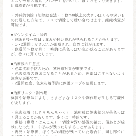
メスや専用の器具（パンチ）を用いて、ほくろをくり抜きます。
組織検査が可能です。
・外科的切除（切除縫合法）：数mm以上の大きいほくろや深いも
のに適した方法で、メスで切除して縫い合わせます。組織検査が
可能です。
■ダウンタイム・経過
・施術直後〜数日：赤みや軽い腫れが見られることがあります。
・1〜2週間：かさぶたが形成され、自然に剥がれます。
・数週間〜数か月：一時的に茶色っぽい色が残ることがあります
が、徐々に薄くなります。
■治療後の注意点
・色素沈着予防のため、紫外線対策が重要です。
・色素沈着の原因になることがあるため、患部はこすらないよう
注意が必要です。
・2週間程度、色素沈着予防に保護テープを使用します。
■治療リスク・副作用
体質や治療法により、さまざまなリスクや副作用が生じる可能性
があります。
・色素沈着（しきそちんちゃく）：施術後に除去部分が茶色っぽ
く見えることがあります。多くは一時的です。
・傷跡（瘢痕：はんこん）：切除や深い処置の後に、傷あとが線
状になったり、くぼみが残ったりすることがあります。
・再発：治療後、ほくろの細胞が残っていた場合に、同じ部位に