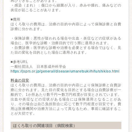
再びできることがあります。
・感染（まれ）：傷口から細菌が入り、赤みや腫れ、痛みなどの
炎症が起こることがあります。
■費用
ほくろ取りの費用は、治療の目的や内容によって保険診療と自費
診療に分かれます。
・保険診療：悪性が疑われる場合や出血・炎症などの症状がある
場合に、医学的な診断・治療目的で行う際に適用されます。
・自費診療：医学的な診断や治療を必要とする場合ではなく、見
た目の変化を目的とした場合に適用されます。
■参考URL
一般社団法人 日本形成外科学会
https://jsprs.or.jp/general/disease/umaretsuki/hifu/shikiso.html
料金の目安
ほくろ取りの費用は、治療の目的や内容により保険診療と自費診
療に分かれます。見た目の変化を目的とする場合は自費診療が一
般的で、1か所あたり数千円〜数万円程度が目安とされています。
出血や炎症などの症状がある場合には保険適用となることがあ
り、その場合は自己負担割合に応じて数千円程度が目安です。費
用は医療機関や治療方法によって異なるため、事前に確認するこ
とが大切です。
ほくろ取りの関連項目（病院検索）