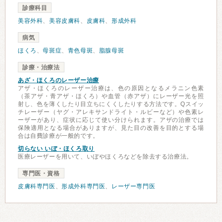
診療科目
美容外科
、
美容皮膚科
、
皮膚科
、
形成外科
病気
ほくろ
、
母斑症
、
青色母斑
、
脂腺母斑
診療・治療法
あざ・ほくろのレーザー治療
アザ・ほくろのレーザー治療は、色の原因となるメラニン色素
（茶アザ・青アザ・ほくろ）や血管（赤アザ）にレーザー光を照
射し、色を薄くしたり目立ちにくくしたりする方法です。Qスイッ
チレーザー（ヤグ・アレキサンドライト・ルビーなど）や色素レ
ーザーがあり、症状に応じて使い分けられます。アザの治療では
保険適用となる場合がありますが、見た目の改善を目的とする場
合は自費診療が一般的です。
切らない いぼ・ほくろ取り
医療レーザーを用いて、いぼやほくろなどを除去する治療法。
専門医・資格
皮膚科専門医
、
形成外科専門医
、
レーザー専門医