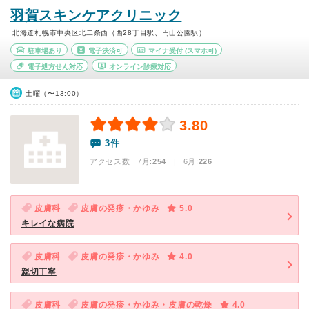
羽賀スキンケアクリニック
北海道札幌市中央区北二条西（西28丁目駅、円山公園駅）
駐車場あり
電子決済可
マイナ受付
(スマホ可)
電子処方せん対応
オンライン診療対応
土曜（〜13:00）
3.80
3件
アクセス数 7月:
254
| 6月:
226
皮膚科
皮膚の発疹・かゆみ
5.0
キレイな病院
皮膚科
皮膚の発疹・かゆみ
4.0
親切丁寧
皮膚科
皮膚の発疹・かゆみ・皮膚の乾燥
4.0