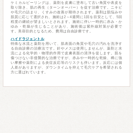
ケミカルピーリングは、薬剤を皮膚に塗布して古い角質や表皮を
取り除き、肌の再生（ターンオーバー）を促す治療です。ニキビ
や毛穴の詰まり、くすみの改善が期待されます。薬剤は肌悩みや
肌質に応じて選択され、施術は2～4週間に1回を目安として、5回
程度の継続が望ましいとされます。施術に伴い一時的に赤み・か
ゆみ・乾燥が生じることがあり、施術後は紫外線対策が必要で
す。美容目的となるため、費用は自由診療です。
ハイドラジェントル
特殊な水流と薬剤を用いて、肌表面の角質や毛穴の汚れを洗浄す
る自由診療の治療法です。針やメスは使用しませんが、薬剤と水
流による化学的・物理的作用で皮膚表面の清浄を促します。肌を
傷つけない非侵襲的な治療ですが、赤みや一時的な乾燥、稀に強
い摩擦や薬剤による炎症反応等のリスクも伴います。反応には個
人差がありますが、ダウンタイムを抑えて毛穴ケアを希望される
方に選ばれています。