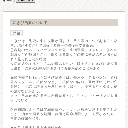
にきび治療について
詳細
にきびは、毛穴の中に皮脂が溜まり、常在菌の一つであるアクネ
菌が増殖することで発症する慢性の炎症性皮膚疾患。
思春期のホルモンバランスの変化、生活習慣、ストレス、肌への
刺激などが原因とされ、顔や上背部などの皮脂分泌の多い場所に
多く見られるのが特徴。
炎症が悪化すると、赤みや痛みを伴い、膿を含むにきびが繰り返
し生じ、皮膚の組織が損傷されて瘢痕が残ることがある。
保険診療で行われるにきび治療には、外用薬（アダパレン、過酸
化ベンゾイル、抗菌薬など）、抗菌薬の内服、面皰圧出（針で穴
を開け、毛穴に詰まった皮脂を押し出す）、漢方薬やビタミン剤
の処方などがある。
また、日本皮膚科学会は自費診療としてケミカルピーリングを推
奨している。
医療機関によっては光線療法やレーザー治療を実施する場合もあ
るが、治療の回数や期間、費用は医療機関によって異なるため、
事前の確認が必要。
▼公益社団法人 日本皮膚科学会