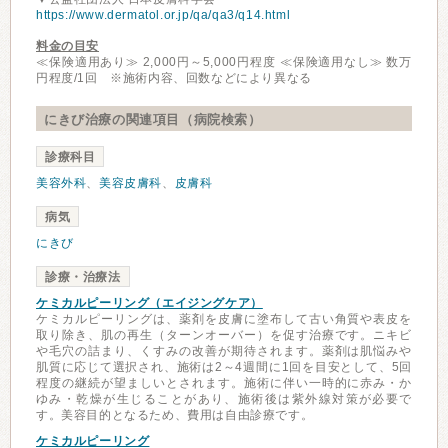
https://www.dermatol.or.jp/qa/qa3/q14.html
料金の目安
≪保険適用あり≫ 2,000円～5,000円程度 ≪保険適用なし≫ 数万
円程度/1回 ※施術内容、回数などにより異なる
にきび治療の関連項目（病院検索）
診療科目
美容外科
、
美容皮膚科
、
皮膚科
病気
にきび
診療・治療法
ケミカルピーリング（エイジングケア）
ケミカルピーリングは、薬剤を皮膚に塗布して古い角質や表皮を
取り除き、肌の再生（ターンオーバー）を促す治療です。ニキビ
や毛穴の詰まり、くすみの改善が期待されます。薬剤は肌悩みや
肌質に応じて選択され、施術は2～4週間に1回を目安として、5回
程度の継続が望ましいとされます。施術に伴い一時的に赤み・か
ゆみ・乾燥が生じることがあり、施術後は紫外線対策が必要で
す。美容目的となるため、費用は自由診療です。
ケミカルピーリング