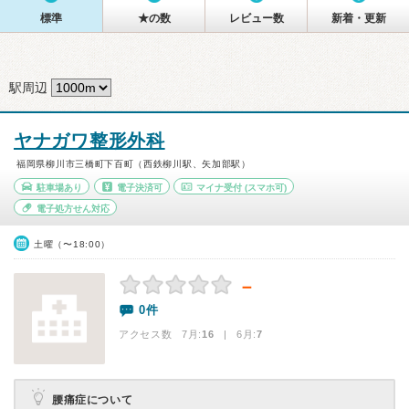
標準
★の数
レビュー数
新着・更新
駅周辺
ヤナガワ整形外科
福岡県柳川市三橋町下百町（西鉄柳川駅、矢加部駅）
駐車場あり
電子決済可
マイナ受付
(スマホ可)
電子処方せん対応
土曜（〜18:00）
－
0件
アクセス数 7月:
16
| 6月:
7
腰痛症について