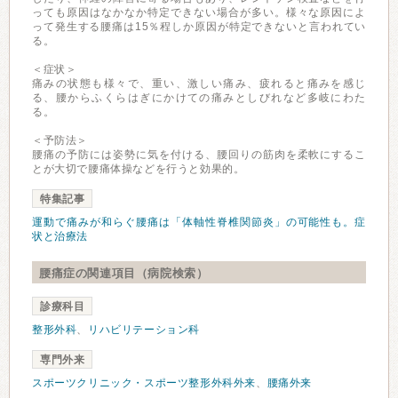
っても原因はなかなか特定できない場合が多い。様々な原因によ
って発生する腰痛は15％程しか原因が特定できないと言われてい
る。
＜症状＞
痛みの状態も様々で、重い、激しい痛み、疲れると痛みを感じ
る、腰からふくらはぎにかけての痛みとしびれなど多岐にわた
る。
＜予防法＞
腰痛の予防には姿勢に気を付ける、腰回りの筋肉を柔軟にするこ
とが大切で腰痛体操などを行うと効果的。
特集記事
運動で痛みが和らぐ腰痛は「体軸性脊椎関節炎」の可能性も。症
状と治療法
腰痛症の関連項目（病院検索）
診療科目
整形外科
、
リハビリテーション科
専門外来
スポーツクリニック・スポーツ整形外科外来
、
腰痛外来