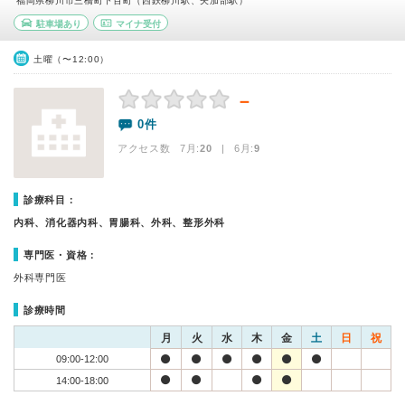
福岡県柳川市三橋町下百町（西鉄柳川駅、矢加部駅）
駐車場あり
マイナ受付
土曜（〜12:00）
－
0件
アクセス数 7月:
20
| 6月:
9
診療科目：
内科、消化器内科、胃腸科、外科、整形外科
専門医・資格：
外科専門医
診療時間
月
火
水
木
金
土
日
祝
09:00-12:00
14:00-18:00