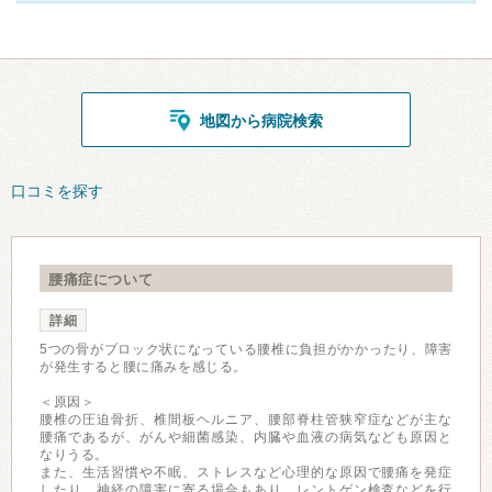
地図から病院検索
口コミを探す
腰痛症について
詳細
5つの骨がブロック状になっている腰椎に負担がかかったり、障害
が発生すると腰に痛みを感じる。
＜原因＞
腰椎の圧迫骨折、椎間板ヘルニア、腰部脊柱管狭窄症などが主な
腰痛であるが、がんや細菌感染、内臓や血液の病気なども原因と
なりうる。
また、生活習慣や不眠、ストレスなど心理的な原因で腰痛を発症
したり、神経の障害に寄る場合もあり、レントゲン検査などを行