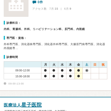
0件
アクセス数 7月:
15
| 6月:
9
診療科目：
内科、胃腸科、外科、リハビリテーション科、肛門科、内視鏡
専門医・資格：
外科専門医、消化器病専門医、消化器外科専門医、大腸肛門病専門医、消化器
内視鏡専…
診療時間
月
火
水
木
金
土
日
祝
09:00-12:00
15:00-18:00
09:00-13:00
星子医院
医療法人