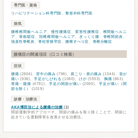
専門医・資格
リハビリテーション科専門医
、
整形外科専門医
病気
腰椎椎間板ヘルニア
、
慢性腰痛症
、
変形性腰椎症
、
椎間板ヘルニ
ア
、
骨粗鬆症
、
頚椎椎間板ヘルニア
、
ぎっくり腰
、
脊椎関節炎
、
強直性脊椎炎
、
脊柱管狭窄症
、
腰椎すべり症
、
脊椎分離症
腰痛症の関連項目（口コミ検索）
症状
腰痛
(2804)、
背中の痛み
(796)、
肩こり・肩の痛み
(1544)、
首が
痛い
(938)、
手足がしびれる
(1060)、
けが
(5553)、
胸痛
(863)、
胃痛・腹痛
(4791)、
手足の関節が痛い
(2000)、
手足が痛い（関
節を除く）
(1019)
診療・治療法
AKA博田法による腰痛の治療
(3)
関節運動学的アプローチ。関節の痛みを取り除くことで、関節に
起きている運動障害を改善させる治療法。