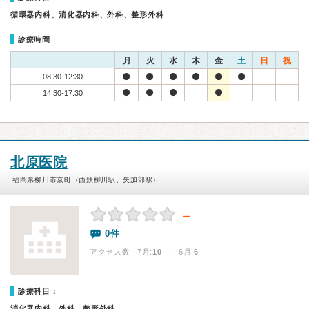
循環器内科、消化器内科、外科、整形外科
診療時間
月
火
水
木
金
土
日
祝
08:30-12:30
14:30-17:30
北原医院
福岡県柳川市京町（西鉄柳川駅、矢加部駅）
－
0件
アクセス数 7月:
10
| 6月:
6
診療科目：
消化器内科、外科、整形外科