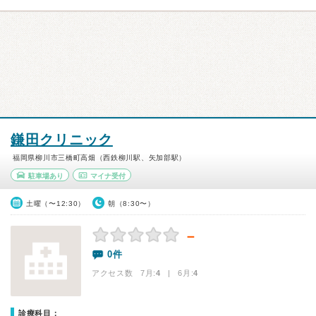
鎌田クリニック
福岡県柳川市三橋町高畑（西鉄柳川駅、矢加部駅）
駐車場あり
マイナ受付
土曜（〜12:30）
朝（8:30〜）
－
0件
アクセス数 7月:
4
| 6月:
4
診療科目：