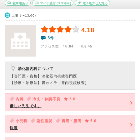
駐車場あり
マイナ受付
(スマホ可)
電子処方せん対応
土曜（〜13:00）
4.18
3件
アクセス数 7月:
84
| 6月:
45
消化器内科について
【専門医・資格】
消化器内視鏡専門医
【診療・治療法】
胃カメラ（胃内視鏡検査）
内科
冷え・体調不良
5.0
優しい先生です。
小児科
急性腸炎
胃痛・腹痛
5.0
快適