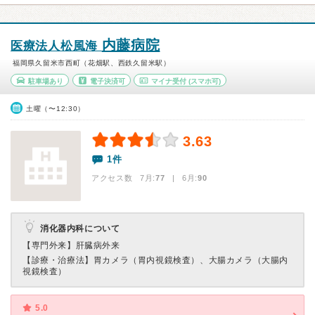
内藤病院
医療法人松風海
福岡県久留米市西町（花畑駅、西鉄久留米駅）
駐車場あり
電子決済可
マイナ受付
(スマホ可)
土曜（〜12:30）
3.63
1件
アクセス数 7月:
77
| 6月:
90
消化器内科について
【専門外来】
肝臓病外来
【診療・治療法】
胃カメラ（胃内視鏡検査）、大腸カメラ（大腸内
視鏡検査）
5.0