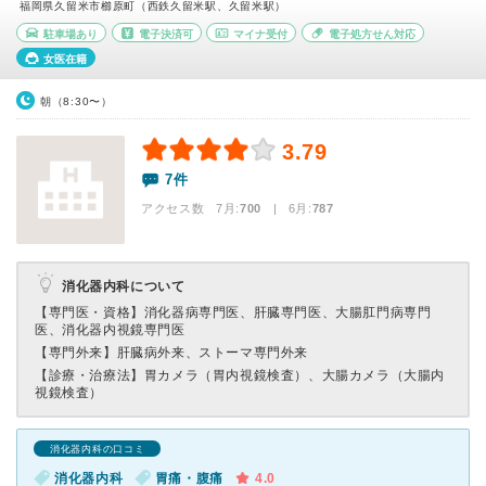
福岡県久留米市櫛原町（西鉄久留米駅、久留米駅）
駐車場あり
電子決済可
マイナ受付
電子処方せん対応
女医在籍
朝（8:30〜）
3.79
7件
アクセス数 7月:
700
| 6月:
787
消化器内科について
【専門医・資格】
消化器病専門医、肝臓専門医、大腸肛門病専門
医、消化器内視鏡専門医
【専門外来】
肝臓病外来、ストーマ専門外来
【診療・治療法】
胃カメラ（胃内視鏡検査）、大腸カメラ（大腸内
視鏡検査）
消化器内科の口コミ
消化器内科
胃痛・腹痛
4.0