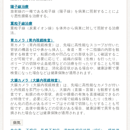
陽子線治療
放射線の一種である粒子線（陽子線）を病巣に照射することによ
り悪性腫瘍を治療する。
重粒子線治療
重粒子線（炭素イオン線）を体外から病巣に対して照射する治療
法。
胃カメラ（胃内視鏡検査）
胃カメラ（胃内視鏡検査）は、先端に高性能なスコープが付いた
管状の機器を口や鼻から挿入し、食道・胃・十二指腸の内部を観
察する検査です。粘膜の色や凹凸などの形状を詳しく確認するこ
とが可能です。必要に応じて、組織の採取（生検）を行ったり、
ポリープの切除や止血処理などの治療を行ったりすることも可能
です。胃カメラ検査は、消化器症状がある場合や、健康診断で要
検査になった場合などは健康保険が適用されます。
大腸カメラ（大腸内視鏡検査）
大腸カメラ（大腸内視鏡検査）は、先端に高性能なカメラが付い
た内視鏡を肛門から挿入し、大腸内（直腸～盲腸）を観察する検
査です。粘膜の色や形状、炎症や腫瘍の有無を直接確認できるの
が特徴です。必要に応じてその場で組織を採取したり（生検）、
がん化の恐れがあるポリープはその場で切除したりすることも可
能です。血便や腹痛などの症状がある場合、健康診断で異常を指
摘された場合などは健康保険が適用されます。
病気