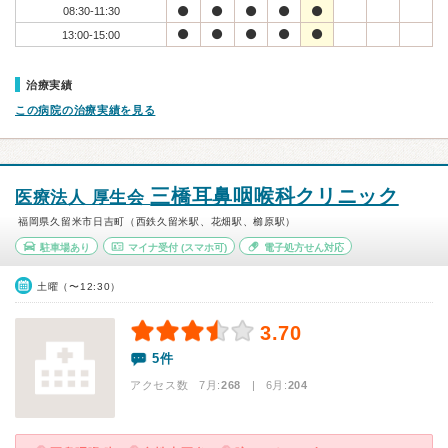
08:30-11:30
13:00-15:00
治療実績
この病院の治療実績を見る
三橋耳鼻咽喉科クリニック
医療法人 厚生会
福岡県久留米市日吉町（西鉄久留米駅、花畑駅、櫛原駅）
駐車場あり
マイナ受付
(スマホ可)
電子処方せん対応
土曜（〜12:30）
3.70
5件
アクセス数 7月:
268
| 6月:
204