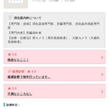
アクセス数 7月:
998
| 6月:
833
消化器内科について
【専門医・資格】
消化器病専門医、肝臓専門医、消化器内視鏡専門
医
【専門外来】
肝臓病外来
【診療・治療法】
胃カメラ（胃内視鏡検査）、大腸カメラ（大腸内
視鏡検査）
5.0
検診ならここ！
健康診断
5.0
健康診断で毎年行っています。
5.0
不満なところなし
診療科目：