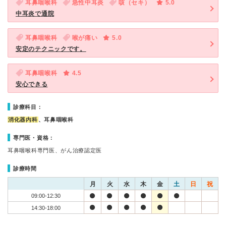
耳鼻咽喉科
急性中耳炎
咳（セキ）
5.0
中耳炎で通院
耳鼻咽喉科
喉が痛い
5.0
安定のテクニックです。
耳鼻咽喉科
4.5
安心できる
診療科目：
消化器内科
、耳鼻咽喉科
専門医・資格：
耳鼻咽喉科専門医、がん治療認定医
診療時間
月
火
水
木
金
土
日
祝
09:00-12:30
14:30-18:00