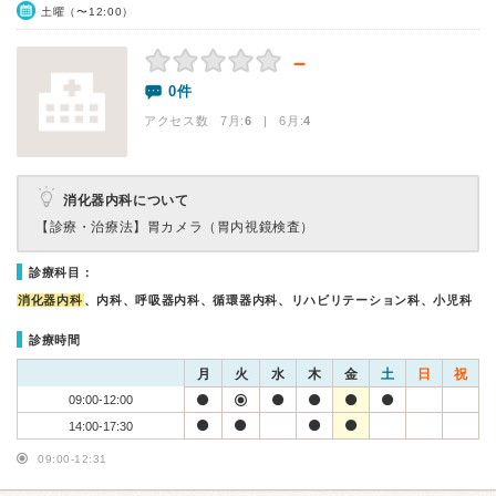
土曜（〜12:00）
－
0件
アクセス数 7月:
6
| 6月:
4
消化器内科について
【診療・治療法】
胃カメラ（胃内視鏡検査）
診療科目：
消化器内科
、内科、呼吸器内科、循環器内科、リハビリテーション科、小児科
診療時間
月
火
水
木
金
土
日
祝
09:00-12:00
14:00-17:30
09:00-12:31