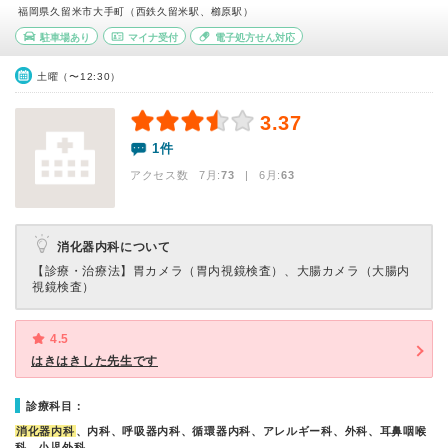
福岡県久留米市大手町（西鉄久留米駅、櫛原駅）
駐車場あり
マイナ受付
電子処方せん対応
土曜（〜12:30）
3.37
1件
アクセス数 7月:
73
| 6月:
63
消化器内科について
【診療・治療法】
胃カメラ（胃内視鏡検査）、大腸カメラ（大腸内
視鏡検査）
4.5
はきはきした先生です
診療科目：
消化器内科
、内科、呼吸器内科、循環器内科、アレルギー科、外科、耳鼻咽喉
科、小児外科