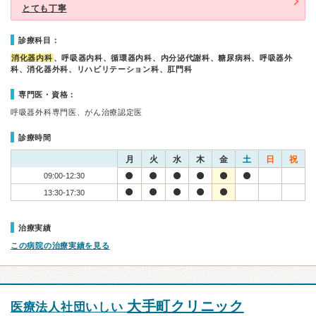
とても丁寧
診療科目：
消化器内科
、呼吸器内科、循環器内科、内分泌代謝科、糖尿病科、呼吸器外
科、消化器外科、リハビリテーション科、肛門科
専門医・資格：
呼吸器外科専門医、がん治療認定医
診療時間
月
火
水
木
金
土
日
祝
09:00-12:30
13:30-17:30
治療実績
この病院の治療実績を見る
大手町クリニック
医療法人社団いしい