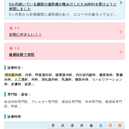
5か月続いている腹部の違和感が痛みだしたためMRIを受けようと
来院しました
5ヶ月前から右側腹部に違和感があり、エコーや大腸カメラなどして異常がないのでそのまま放置していたら、激痛ではないですが違和感と攣ったような痛みが出始めたので心配になりMRIで詳しくみてもらおうと来院し
5.0
女性にやさしい！！
5.0
健康診断で来院
診療科目：
消化器内科
、内科、呼吸器内科、循環器内科、内分泌代謝科、糖尿病科、腎臓
内科、人工透析、外科、消化器外科、乳腺科、整形外科、リハビリテーション
科、皮膚科、泌尿…
専門医・資格：
総合内科専門医、アレルギー専門医、感染症専門医、外科専門医、糖尿病専門
医、呼吸…
診療時間
月
火
水
木
金
土
日
祝