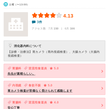
土曜（〜13:00）
4.13
3件
アクセス数 7月:
150
| 6月:
166
消化器内科について
【診療・治療法】
胃カメラ（胃内視鏡検査）、大腸カメラ（大腸内
視鏡検査）
胃腸科
逆流性食道炎
5.0
先生が素晴らしい。
内視鏡
食欲不振
5.0
胃カメラ検査が苦痛なく受けられて感動します
胃腸科
逆流性食道炎
4.0
安心丁寧