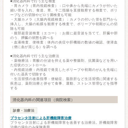
■消化器内科で行う主な検査
・胃カメラ（胃内視鏡検査）：口や鼻から先端にカメラが付いた
細い管を入れ、食道、胃、十二指腸を直接観察する検査で、ポリ
ープなどの切除やピロリ菌検査も可能
・大腸カメラ（大腸内視鏡検査）：カメラの付いた管を肛門から
挿入し、大腸の粘膜を観察する検査で、ポリープや初期がんの切
除も可能
・腹部超音波検査（エコー）：お腹に超音波を当てて、肝臓や胆
のう、膵臓の状態を調べる
・血液検査、便検査：体内の炎症や肝機能の数値の確認、便潜血
（便に血が混じる）を調べる
■消化器内科で行う主な治療法
・薬物療法：胃酸の分泌を抑える薬や整腸剤、抗菌薬などを用い
た症状のコントロール
・内視鏡治療：内視鏡で発見したポリープや初期のがんを先端に
付いた器具で切除する
・生活習慣の改善指導：便秘症、脂肪肝など生活習慣に関連する
疾患は、薬剤治療と併せて食事、運動、ストレス管理などを指導
する
消化器内科の関連項目（病院検索）
診療・治療法
プラセンタ注射による肝機能障害治療
プラセンタ注射による肝機能障害を改善する治療法。肝機能障害
治療の場合のみ保険適用。