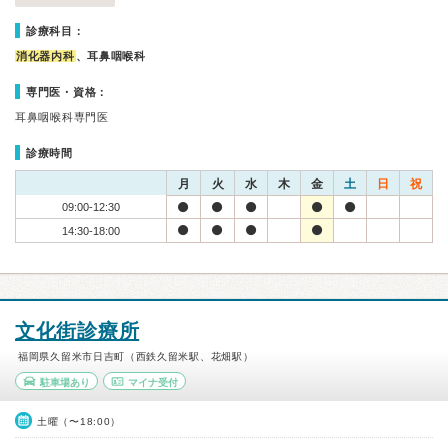
診療科目：
消化器内科
、耳鼻咽喉科
専門医・資格：
耳鼻咽喉科専門医
診療時間
月
火
水
木
金
土
日
祝
09:00-12:30
14:30-18:00
文化街診療所
福岡県久留米市日吉町（西鉄久留米駅、花畑駅）
駐車場あり
マイナ受付
土曜（〜18:00）