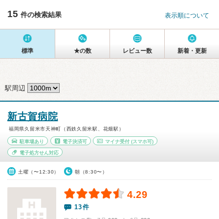
15
件の検索結果
表示順について
標準
★の数
レビュー数
新着・更新
駅周辺
新古賀病院
福岡県久留米市天神町（西鉄久留米駅、花畑駅）
駐車場あり
電子決済可
マイナ受付
(スマホ可)
電子処方せん対応
土曜（〜12:30）
朝（8:30〜）
4.29
13件