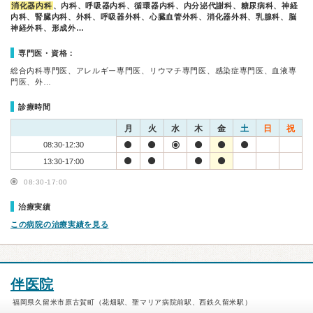
消化器内科
、内科、呼吸器内科、循環器内科、内分泌代謝科、糖尿病科、神経
内科、腎臓内科、外科、呼吸器外科、心臓血管外科、消化器外科、乳腺科、脳
神経外科、形成外…
専門医・資格：
総合内科専門医、アレルギー専門医、リウマチ専門医、感染症専門医、血液専
門医、外…
診療時間
月
火
水
木
金
土
日
祝
08:30-12:30
13:30-17:00
08:30-17:00
治療実績
この病院の治療実績を見る
伴医院
福岡県久留米市原古賀町（花畑駅、聖マリア病院前駅、西鉄久留米駅）