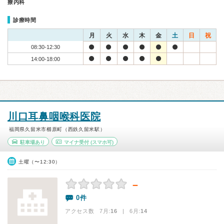
療内科
診療時間
月
火
水
木
金
土
日
祝
08:30-12:30
14:00-18:00
川口耳鼻咽喉科医院
福岡県久留米市櫛原町（西鉄久留米駅）
駐車場あり
マイナ受付
(スマホ可)
土曜（〜12:30）
－
0件
アクセス数 7月:
16
| 6月:
14