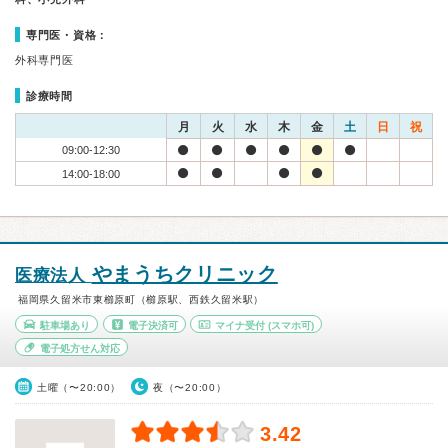
専門医・資格：
外科専門医
診療時間
月
火
水
木
金
土
日
祝
09:00-12:30
14:00-18:00
やまうちクリニック
医療法人
福岡県久留米市東櫛原町（櫛原駅、西鉄久留米駅）
駐車場あり
電子決済可
マイナ受付
(スマホ可)
電子処方せん対応
土曜（〜20:00）
夜（〜20:00）
3.42