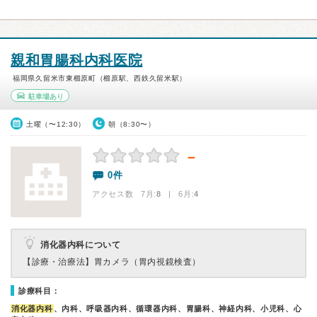
親和胃腸科内科医院
福岡県久留米市東櫛原町（櫛原駅、西鉄久留米駅）
駐車場あり
土曜（〜12:30）
朝（8:30〜）
－
0件
アクセス数 7月:
8
| 6月:
4
消化器内科について
【診療・治療法】
胃カメラ（胃内視鏡検査）
診療科目：
消化器内科
、内科、呼吸器内科、循環器内科、胃腸科、神経内科、小児科、心