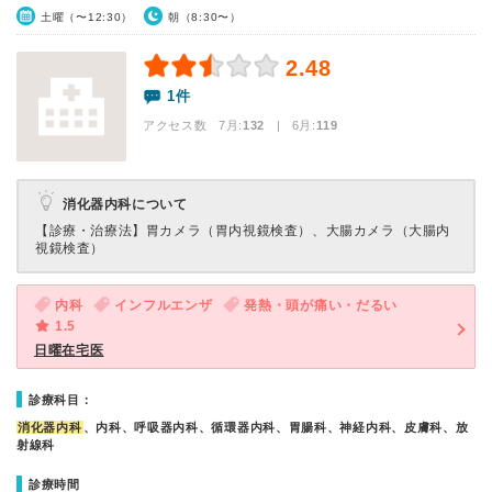
土曜（〜12:30）
朝（8:30〜）
2.48
1件
アクセス数 7月:
132
| 6月:
119
消化器内科について
【診療・治療法】
胃カメラ（胃内視鏡検査）、大腸カメラ（大腸内
視鏡検査）
内科
インフルエンザ
発熱・頭が痛い・だるい
1.5
日曜在宅医
診療科目：
消化器内科
、内科、呼吸器内科、循環器内科、胃腸科、神経内科、皮膚科、放
射線科
診療時間