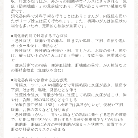
収、排泄を担うほか、外からの細菌やウイルスにさらされる「免
疫（防衛機能）」の最前線であり、不調が起こりやすい繊細な場
所です。
消化器内科で外科手術を行うことはありませんが、内視鏡を用い
たポリープ除去は広く行われます。また、初期のがんは無症状の
場合も多いため、定期的な検診が重要です。
■消化器内科で対応する主な症状
・急性症状：腹痛や胃の痛み、吐き気や嘔吐、下痢、血便や黒い
便（タール便）、発熱など
・慢性症状：慢性的な便秘や下痢、胃もたれ、お腹の張り、胸や
け、酸っぱいものがこみ上げる（呑酸）、食欲不振、体重減少な
ど
・健康診断での指摘：便潜血陽性、肝機能の異常、がん検診など
の要精密検査（無症状を含む）
■消化器内科で診療する主な疾患
・胃腸炎：ウイルスや細菌などで胃腸粘膜に炎症が起き、腹痛や
下痢、吐き気、嘔吐、発熱などを伴う
・逆流性食道炎：胃酸が食道に逆流して粘膜に炎症が起こり、胸
やけ、呑酸、喉の違和感などを生じる
・過敏性腸症候群（IBS）：検査では異常がないが、便秘や下痢、
腹痛、お腹の張りなどを繰り返す
・悪性腫瘍（がん）：胃や大腸などの粘膜に発生する悪性の腫瘍
で、初期は無症状だが、進行すると血便や体重減少などが現れる
・脂肪肝：肝臓に過度の中性脂肪が溜まった状態で、放置すると
肝炎や肝硬変のリスクが高まる