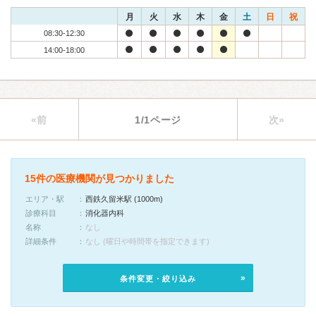
月
火
水
木
金
土
日
祝
08:30-12:30
14:00-18:00
«前
1/1ページ
次»
15件の医療機関が見つかりました
エリア・駅
西鉄久留米駅 (1000m)
診療科目
消化器内科
名称
なし
詳細条件
なし (曜日や時間帯を指定できます)
条件変更・絞り込み