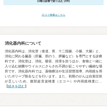
日曜日診療で絞り込む (0件)
口コミ検索はこちら
消化器内科について
消化器内科は、消化管（食道、胃、十二指腸、小腸、大腸）と、
消化に関わる臓器（肝臓、胆のう、膵臓など）を専門とする診療
科です。消化管は、消化、吸収、排泄を担うほか、食物と一緒に
入り込む細菌やウイルスにさらされ不調が起こりやすい繊細な場
所です。消化器内科では、薬物療法や生活習慣指導、内視鏡を用
いたポリープ除去などを行います。また、初期のがんは自覚症状
が乏しいため、腹部超音波検査（エコー）や内視鏡検査に…
【
続きを読む
】