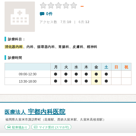
－
0件
アクセス数 7月:
10
| 6月:
12
診療科目：
消化器内科
、内科、循環器内科、胃腸科、皮膚科、精神科
診療時間
月
火
水
木
金
土
日
祝
09:00-12:30
13:30-18:00
宇都内科医院
医療法人
福岡県久留米市諏訪野町（花畑駅、西鉄久留米駅、久留米高校前駅）
駐車場あり
マイナ受付
(スマホ可)