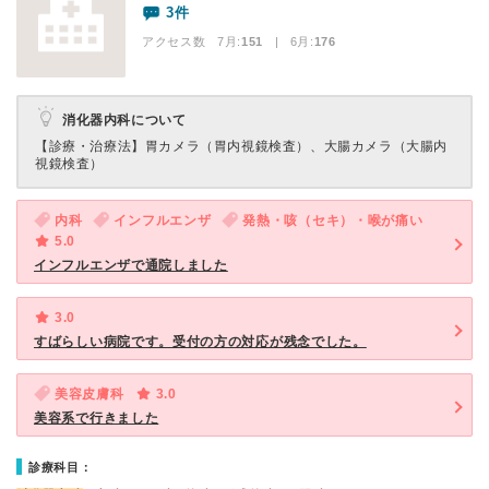
3件
アクセス数 7月:
151
| 6月:
176
消化器内科について
【診療・治療法】
胃カメラ（胃内視鏡検査）、大腸カメラ（大腸内
視鏡検査）
内科
インフルエンザ
発熱・咳（セキ）・喉が痛い
5.0
インフルエンザで通院しました
3.0
すばらしい病院です。受付の方の対応が残念でした。
美容皮膚科
3.0
美容系で行きました
診療科目：