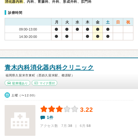
消化器内科
、内科、胃腸科、外科、形成外科、肛門科
診療時間
月
火
水
木
金
土
日
祝
09:00-13:00
14:30-20:00
青木内科消化器内科クリニック
福岡県久留米市東町（西鉄久留米駅、櫛原駅）
駐車場あり
マイナ受付
土曜（〜12:00）
3.22
1件
アクセス数 7月:
38
| 6月:
58