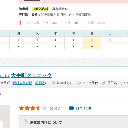
診療科：
消化器内科
、耳鼻咽喉科
専門医・資格：
耳鼻咽喉科専門医、がん治療認定医
アクセス数 7月：
268
| 6月：
204
| 年間：
3,073
月
火
水
木
金
土
●
●
●
●
●
●
●
●
●
●
●
大手町クリニック
いしい
市大手町（
西鉄久留米駅
、
櫛原駅
）
駐車場あり
マイナ受付
電子処方せん
0）
3.37
口コミ1件
消化器内科について