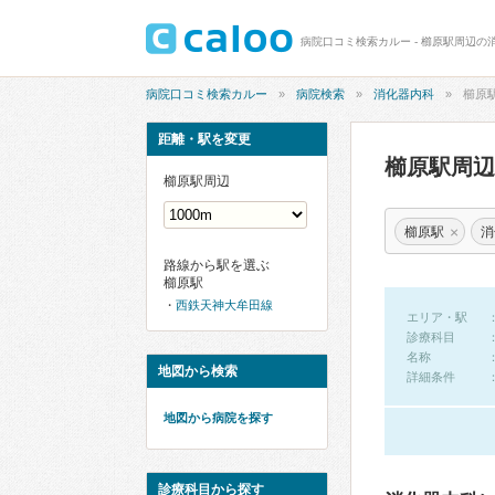
病院口コミ検索カルー - 櫛原駅周辺の
病院口コミ検索カルー
病院検索
消化器内科
櫛原
距離・駅を変更
櫛原駅周
櫛原駅周辺
×
櫛原駅
消
路線から駅を選ぶ
櫛原駅
西鉄天神大牟田線
エリア・駅
診療科目
名称
地図から検索
詳細条件
地図から病院を探す
診療科目から探す