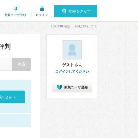
病院をさがす
新規ユーザ登録
ログイン
182,230
病院・
264,124
口コミ
評判
ゲスト
さん
ログインしてください
新規ユーザ登録
絞り込み »