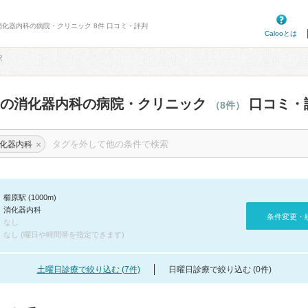
消化器内科の病院・クリニック 8件 口コミ・評判
Calooとは
駅
辺の消化器内科の病院・クリニック
口コミ・
（8件）
×
化器内科
櫛原駅 (1000m)
消化器内科
条件変更・
なし
なし (曜日や時間帯を指定できます)
土曜日診療で絞り込む (7件)
日曜日診療で絞り込む (0件)