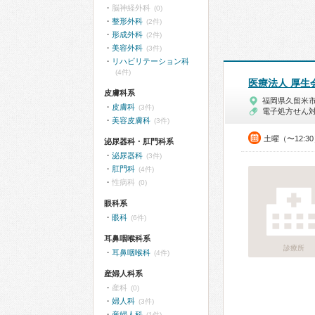
脳神経外科
(0)
整形外科
(2件)
形成外科
(2件)
美容外科
(3件)
リハビリテーション科
(4件)
医療法人 厚生
皮膚科系
福岡県久留米
皮膚科
(3件)
電子処方せん
美容皮膚科
(3件)
土曜（〜12:3
泌尿器科・肛門科系
泌尿器科
(3件)
肛門科
(4件)
性病科
(0)
眼科系
眼科
(6件)
耳鼻咽喉科系
診療所
耳鼻咽喉科
(4件)
産婦人科系
産科
(0)
婦人科
(3件)
産婦人科
(1件)