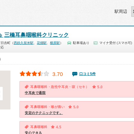
駅周辺
三橋耳鼻咽喉科クリニック
会
市日吉町（
西鉄久留米駅
、
花畑駅
、
櫛原駅
）
駐車場あり
マイナ受付 (スマホ可)
対応
0）
3.70
口コミ5件
耳鼻咽喉科・急性中耳炎・咳（セキ）
5.0
中耳炎で通院
耳鼻咽喉科・喉が痛い
5.0
安定のテクニックです。
耳鼻咽喉科
4.5
安心できる