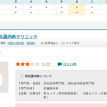
月
火
水
木
金
土
●
●
●
●
●
●
●
●
●
●
●
化器内科クリニック
市東町（
西鉄久留米駅
、
櫛原駅
）
駐車場あり
マイナ受付
0）
3.22
口コミ1件
消化器内科について
【専門医・資格】
消化器病専門医、消化器内視鏡専門医
【専門外来】
肝臓病外来
【診療・治療法】
胃カメラ（胃内視鏡検査）、大腸カメラ（大腸
査）