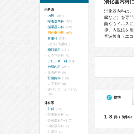
消化器内科
内科系
消化器内科は、
内科
(15件)
臓など）を専門
呼吸器内科
(5件)
菌やウイルスに
循環器内科
(8件)
導、内視鏡を用
消化器内科
(8件)
音波検査（エコ
胃腸科
(9件)
内分泌代謝科
(0)
糖尿病科
(1件)
リウマチ科
(0)
アレルギー科
(1件)
神経内科
(2件)
血液内科
(0)
腎臓内科
(1件)
人工透析
(0)
緩和ケア（ホスピス）
(0)
標準
外科系
外科
(7件)
呼吸器外科
(0)
1-8
件 / 8件中
心臓血管外科
(0)
消化器外科
(0)
乳腺科
(0)