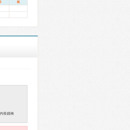
日
祝
内視鏡検