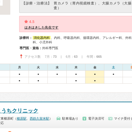
【診療・治療法】
胃カメラ（胃内視鏡検査）、大腸カメラ（大腸
査）
4.5
はきはきした先生です
診療科：
消化器内科
、内科、呼吸器内科、循環器内科、アレルギー科、外科
科、小児外科
専門医・資格：
外科専門医
アクセス数 7月：
73
| 6月：
63
| 年間：
665
月
火
水
木
金
土
●
●
●
●
●
●
●
●
●
●
まうちクリニック
市東櫛原町（
櫛原駅
、
西鉄久留米駅
）
駐車場あり
電子決済可
マイナ受付 
対応