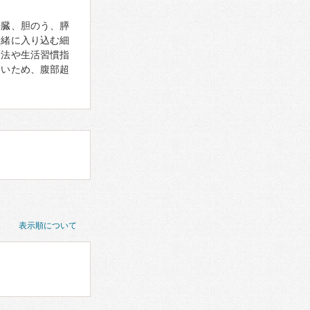
肝臓、胆のう、膵
一緒に入り込む細
療法や生活習慣指
しいため、腹部超
表示順について