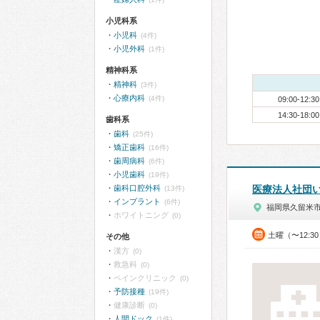
小児科系
小児科
(4件)
小児外科
(1件)
精神科系
精神科
(3件)
心療内科
(4件)
09:00-12:30
14:30-18:00
歯科系
歯科
(25件)
矯正歯科
(16件)
歯周病科
(6件)
小児歯科
(19件)
歯科口腔外科
医療法人社団
(13件)
インプラント
(6件)
福岡県久留米
ホワイトニング
(0)
土曜（〜12:3
その他
漢方
(0)
救急科
(0)
ペインクリニック
(0)
予防接種
(19件)
健康診断
(0)
人間ドック
(1件)