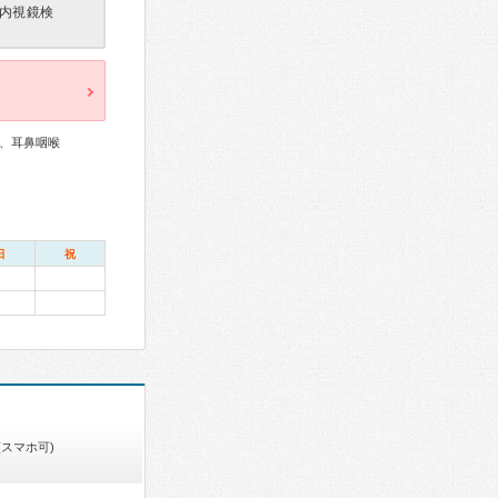
内視鏡検
、耳鼻咽喉
日
祝
(スマホ可)