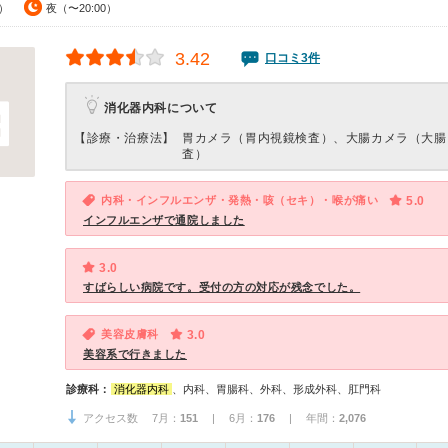
0）
夜（〜20:00）
3.42
口コミ3件
消化器内科について
【診療・治療法】
胃カメラ（胃内視鏡検査）、大腸カメラ（大腸
査）
内科・インフルエンザ・発熱・咳（セキ）・喉が痛い
5.0
インフルエンザで通院しました
3.0
すばらしい病院です。受付の方の対応が残念でした。
美容皮膚科
3.0
美容系で行きました
診療科：
消化器内科
、内科、胃腸科、外科、形成外科、肛門科
アクセス数 7月：
151
| 6月：
176
| 年間：
2,076