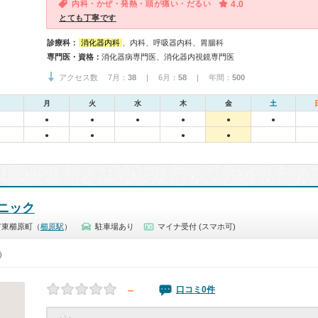
内科・かぜ・発熱・頭が痛い・だるい
4.0
とても丁寧です
診療科：
消化器内科
、内科、呼吸器内科、胃腸科
専門医・資格：
消化器病専門医、消化器内視鏡専門医
アクセス数 7月：
38
| 6月：
58
| 年間：
500
月
火
水
木
金
土
●
●
●
●
●
●
●
●
●
●
ニック
市東櫛原町（
櫛原駅
）
駐車場あり
マイナ受付 (スマホ可)
0）
－
口コミ0件