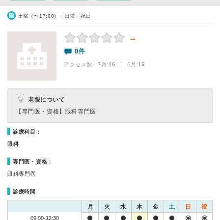
土曜（〜17:00）・日曜・祝日
－
0件
アクセス数 7月:
16
| 6月:
15
老眼について
【専門医・資格】
眼科専門医
診療科目：
眼科
専門医・資格：
眼科専門医
診療時間
月
火
水
木
金
土
日
祝
09:00-12:30