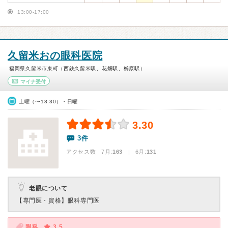
13:00-17:00
久留米おの眼科医院
福岡県久留米市東町（西鉄久留米駅、花畑駅、櫛原駅）
マイナ受付
土曜（〜18:30）・日曜
3.30
3件
アクセス数 7月:
163
| 6月:
131
老眼について
【専門医・資格】
眼科専門医
眼科
3.5