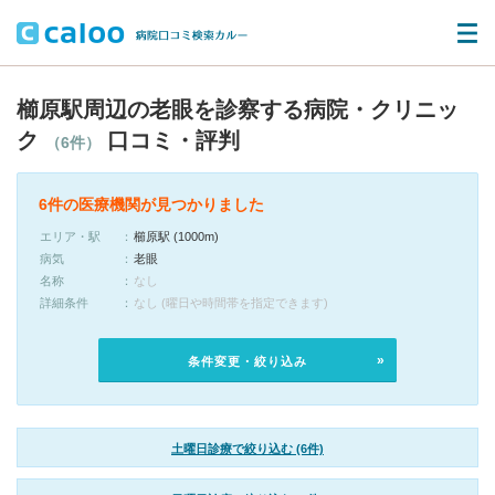
櫛原駅周辺の老眼を診察する病院・クリニッ
ク
口コミ・評判
（6件）
6件の医療機関が見つかりました
エリア・駅
櫛原駅 (1000m)
病気
老眼
名称
なし
詳細条件
なし (曜日や時間帯を指定できます)
条件変更・絞り込み
土曜日診療で絞り込む (6件)