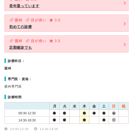
長年通っています
眼科
目が赤い
3.5
初めての診療
眼科
目が赤い
3.5
定期健診でも
診療科目：
眼科
専門医・資格：
眼科専門医
診療時間
月
火
水
木
金
土
日
祝
09:30-12:30
14:30-18:30
10:00-12:30
14:30-18:00