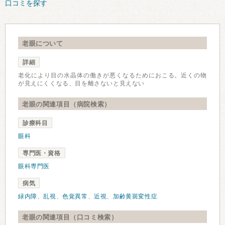
口コミを探す
老眼について
詳細
老化により目の水晶体の働きが悪くなるためにおこる。近くの物
が見えにくくなる、目を離さないと見えない
老眼の関連項目（病院検索）
診療科目
眼科
専門医・資格
眼科専門医
病気
緑内障
、
乱視
、
色覚異常
、
近視
、
加齢黄斑変性症
老眼の関連項目（口コミ検索）