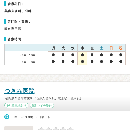
診療科目：
美容皮膚科、眼科
専門医・資格：
眼科専門医
診療時間
月
火
水
木
金
土
日
祝
10:00-14:00
15:00-19:00
つきみ医院
福岡県久留米市東町（西鉄久留米駅、花畑駅、櫛原駅）
駐車場あり
マイナ受付
土曜（〜19:00）・日曜・祝日