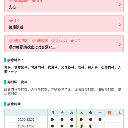
健康診断
4.5
安心
4.0
健康診断
糖尿病科
糖尿病
むくみ
4.0
母の糖尿病検査で付き添い。
診療科目：
内科、糖尿病科、腎臓内科、皮膚科、泌尿器科、眼科、婦人科、心療内科、人
間ドック
専門医・資格：
総合内科専門医、外科専門医、呼吸器専門医、循環器専門医、透析専門医、眼
科専門医…
診療時間
月
火
水
木
金
土
日
祝
08:30-12:30
13:30-17:00