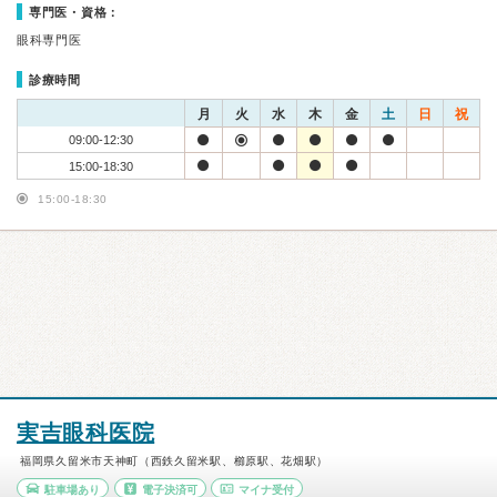
専門医・資格：
眼科専門医
診療時間
月
火
水
木
金
土
日
祝
09:00-12:30
15:00-18:30
15:00-18:30
実吉眼科医院
福岡県久留米市天神町（西鉄久留米駅、櫛原駅、花畑駅）
駐車場あり
電子決済可
マイナ受付