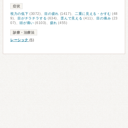
症状
視力の低下
(3072)、
目の疲れ
(1417)、
二重に見える・かすむ
(48
9)、
目がチラチラする
(634)、
歪んで見える
(411)、
目の痛み
(23
07)、
頭が痛い
(6103)、
疲れ
(455)
診療・治療法
レーシック
(5)