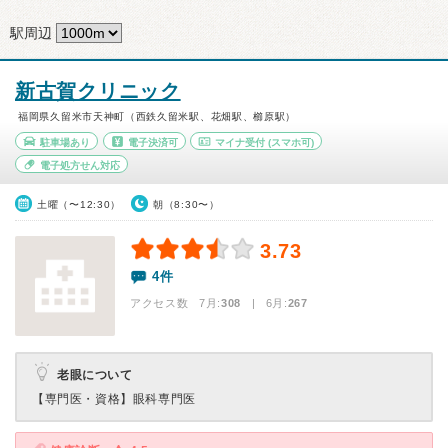
駅周辺
新古賀クリニック
福岡県久留米市天神町（西鉄久留米駅、花畑駅、櫛原駅）
駐車場あり
電子決済可
マイナ受付
(スマホ可)
電子処方せん対応
土曜（〜12:30）
朝（8:30〜）
3.73
4件
アクセス数 7月:
308
| 6月:
267
老眼について
【専門医・資格】
眼科専門医