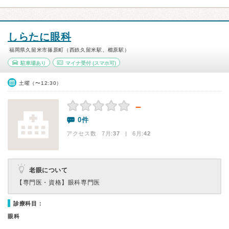
しらたに眼科
福岡県久留米市篠原町（西鉄久留米駅、櫛原駅）
駐車場あり
マイナ受付
(スマホ可)
土曜（〜12:30）
－
0件
アクセス数 7月:
37
| 6月:
42
老眼について
【専門医・資格】
眼科専門医
診療科目：
眼科