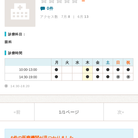
－
0件
アクセス数 7月:
8
| 6月:
13
診療科目：
眼科
診療時間
月
火
水
木
金
土
日
祝
10:00-13:00
14:30-19:00
14:30-18:20
«前
1/1ページ
次»
6件の医療機関が見つかりました