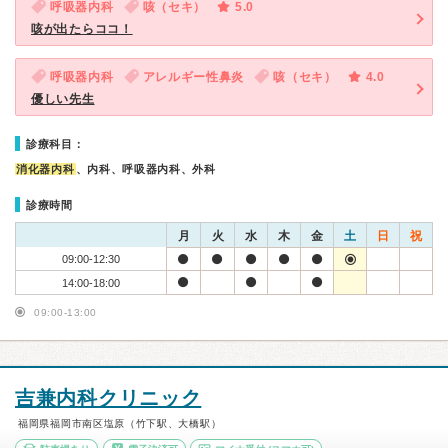
呼吸器内科
咳（セキ）
5.0
咳が出たらココ！
呼吸器内科
アレルギー性鼻炎
咳（セキ）
4.0
優しい先生
診療科目：
消化器内科
、内科、呼吸器内科、外科
診療時間
月
火
水
木
金
土
日
祝
09:00-12:30
14:00-18:00
09:00-13:00
吉兼内科クリニック
福岡県福岡市南区塩原（竹下駅、大橋駅）