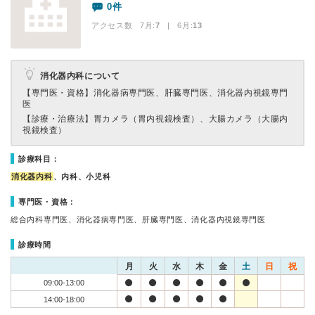
0件
アクセス数 7月:
7
| 6月:
13
消化器内科について
【専門医・資格】
消化器病専門医、肝臓専門医、消化器内視鏡専門
医
【診療・治療法】
胃カメラ（胃内視鏡検査）、大腸カメラ（大腸内
視鏡検査）
診療科目：
消化器内科
、内科、小児科
専門医・資格：
総合内科専門医、消化器病専門医、肝臓専門医、消化器内視鏡専門医
診療時間
月
火
水
木
金
土
日
祝
09:00-13:00
14:00-18:00