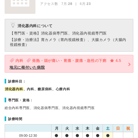
アクセス数 7月:
28
| 6月:
23
消化器内科について
【専門医・資格】
消化器病専門医、消化器内視鏡専門医
【診療・治療法】
胃カメラ（胃内視鏡検査）、大腸カメラ（大腸内
視鏡検査）
内科
発熱・頭が痛い・胃痛・腹痛・急性の下痢
4.5
地元に根付いた病院
診療科目：
消化器内科
、内科、糖尿病科、心療内科
専門医・資格：
総合内科専門医、消化器病専門医、消化器内視鏡専門医
診療時間
月
火
水
木
金
土
日
祝
09:00-12:30