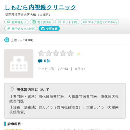
しもむら内視鏡クリニック
福岡県福岡市南区大橋（大橋駅）
駐車場あり
電子決済可
ネット予約
マイナ受付
(スマホ可)
電子処方せん対応
女医在籍
土曜（〜18:00）
－
0件
アクセス数 7月:
43
| 6月:
33
消化器内科について
【専門医・資格】
消化器病専門医、大腸肛門病専門医、消化器内視
鏡専門医
【診療・治療法】
胃カメラ（胃内視鏡検査）、大腸カメラ（大腸内
視鏡検査）
診療科目：