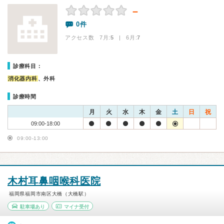
－
0件
アクセス数 7月:
5
| 6月:
7
診療科目：
消化器内科
、外科
診療時間
月
火
水
木
金
土
日
祝
09:00-18:00
09:00-13:00
木村耳鼻咽喉科医院
福岡県福岡市南区大橋（大橋駅）
駐車場あり
マイナ受付