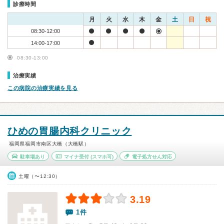
診療時間
月
火
水
木
金
土
日
祝
08:30-12:00
14:00-17:00
08:30-13:00
治療実績
この病院の治療実績を見る
ひめの胃腸内科クリニック
福岡県福岡市南区大橋（大橋駅）
駐車場あり
マイナ受付
(スマホ可)
電子処方せん対応
土曜（〜12:30）
3.19
1件