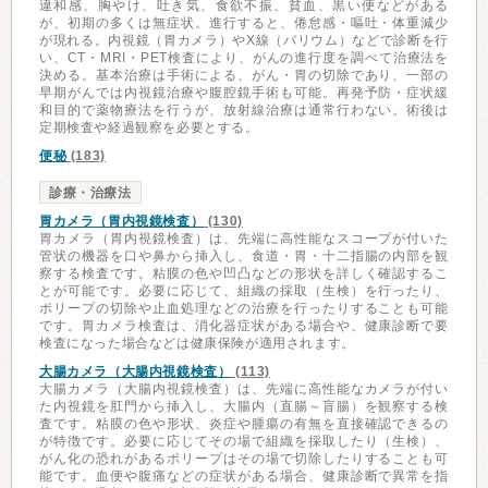
違和感、胸やけ、吐き気、食欲不振、貧血、黒い便などがある
が、初期の多くは無症状。進行すると、倦怠感・嘔吐・体重減少
が現れる。内視鏡（胃カメラ）やX線（バリウム）などで診断を行
い、CT・MRI・PET検査により、がんの進行度を調べて治療法を
決める。基本治療は手術による、がん・胃の切除であり、一部の
早期がんでは内視鏡治療や腹腔鏡手術も可能。再発予防・症状緩
和目的で薬物療法を行うが、放射線治療は通常行わない。術後は
定期検査や経過観察を必要とする。
便秘
(183)
診療・治療法
胃カメラ（胃内視鏡検査）
(130)
胃カメラ（胃内視鏡検査）は、先端に高性能なスコープが付いた
管状の機器を口や鼻から挿入し、食道・胃・十二指腸の内部を観
察する検査です。粘膜の色や凹凸などの形状を詳しく確認するこ
とが可能です。必要に応じて、組織の採取（生検）を行ったり、
ポリープの切除や止血処理などの治療を行ったりすることも可能
です。胃カメラ検査は、消化器症状がある場合や、健康診断で要
検査になった場合などは健康保険が適用されます。
大腸カメラ（大腸内視鏡検査）
(113)
大腸カメラ（大腸内視鏡検査）は、先端に高性能なカメラが付い
た内視鏡を肛門から挿入し、大腸内（直腸～盲腸）を観察する検
査です。粘膜の色や形状、炎症や腫瘍の有無を直接確認できるの
が特徴です。必要に応じてその場で組織を採取したり（生検）、
がん化の恐れがあるポリープはその場で切除したりすることも可
能です。血便や腹痛などの症状がある場合、健康診断で異常を指