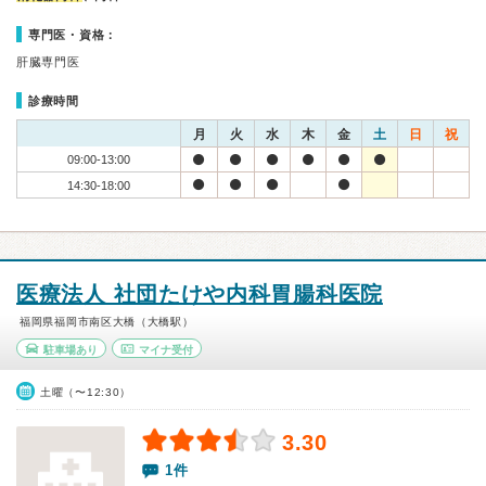
専門医・資格：
肝臓専門医
診療時間
月
火
水
木
金
土
日
祝
09:00-13:00
14:30-18:00
医療法人 社団たけや内科胃腸科医院
福岡県福岡市南区大橋（大橋駅）
駐車場あり
マイナ受付
土曜（〜12:30）
3.30
1件