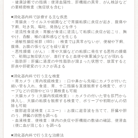
・健康診断での指摘：便潜血陽性、肝機能の異常、がん検診など
の要精密検査（無症状を含む）
■消化器内科で診療する主な疾患
・胃腸炎：ウイルスや細菌などで胃腸粘膜に炎症が起き、腹痛や
下痢、吐き気、嘔吐、発熱などを伴う
・逆流性食道炎：胃酸が食道に逆流して粘膜に炎症が起こり、胸
やけ、呑酸、喉の違和感などを生じる
・過敏性腸症候群（IBS）：検査では異常がないが、便秘や下痢、
腹痛、お腹の張りなどを繰り返す
・悪性腫瘍（がん）：胃や大腸などの粘膜に発生する悪性の腫瘍
で、初期は無症状だが、進行すると血便や体重減少などが現れる
・脂肪肝：肝臓に過度の中性脂肪が溜まった状態で、放置すると
肝炎や肝硬変のリスクが高まる
■消化器内科で行う主な検査
・胃カメラ（胃内視鏡検査）：口や鼻から先端にカメラが付いた
細い管を入れ、食道、胃、十二指腸を直接観察する検査で、ポリ
ープなどの切除やピロリ菌検査も可能
・大腸カメラ（大腸内視鏡検査）：カメラの付いた管を肛門から
挿入し、大腸の粘膜を観察する検査で、ポリープや初期がんの切
除も可能
・腹部超音波検査（エコー）：お腹に超音波を当てて、肝臓や胆
のう、膵臓の状態を調べる
・血液検査、便検査：体内の炎症や肝機能の数値の確認、便潜血
（便に血が混じる）を調べる
■消化器内科で行う主な治療法