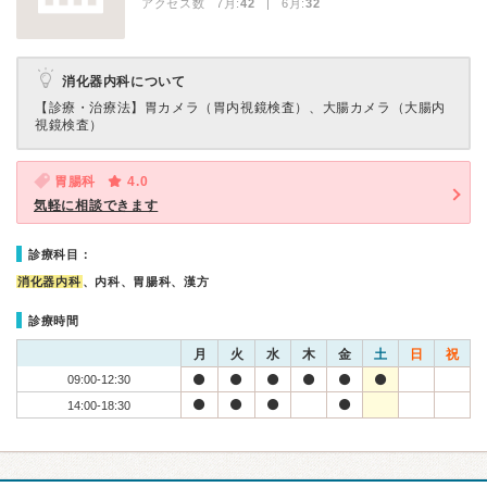
アクセス数 7月:
42
| 6月:
32
消化器内科について
【診療・治療法】
胃カメラ（胃内視鏡検査）、大腸カメラ（大腸内
視鏡検査）
胃腸科
4.0
気軽に相談できます
診療科目：
消化器内科
、内科、胃腸科、漢方
診療時間
月
火
水
木
金
土
日
祝
09:00-12:30
14:00-18:30