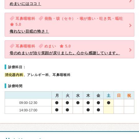
めまいにはココ！
耳鼻咽喉科
発熱・咳（セキ）・喉が痛い・吐き気・嘔吐
5.0
侮れない目眩の怖さ！
耳鼻咽喉科
めまい
5.0
母のめまいが治り笑顔が戻りました。心から感謝しています。
診療科目：
消化器内科
、アレルギー科、耳鼻咽喉科
診療時間
月
火
水
木
金
土
日
祝
09:00-12:30
14:00-17:00