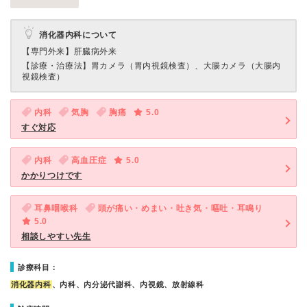
消化器内科について
【専門外来】
肝臓病外来
【診療・治療法】
胃カメラ（胃内視鏡検査）、大腸カメラ（大腸内
視鏡検査）
内科
気胸
胸痛
5.0
すぐ対応
内科
高血圧症
5.0
かかりつけです
耳鼻咽喉科
頭が痛い・めまい・吐き気・嘔吐・耳鳴り
5.0
相談しやすい先生
診療科目：
消化器内科
、内科、内分泌代謝科、内視鏡、放射線科