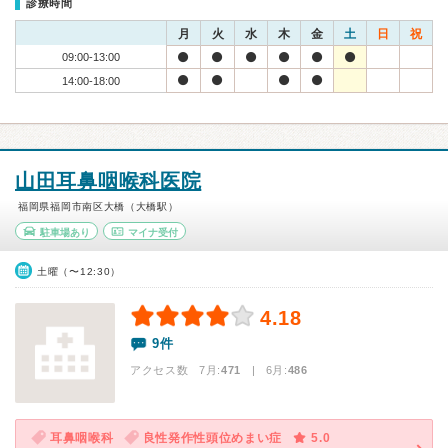
診療時間
月
火
水
木
金
土
日
祝
09:00-13:00
14:00-18:00
山田耳鼻咽喉科医院
福岡県福岡市南区大橋（大橋駅）
駐車場あり
マイナ受付
土曜（〜12:30）
4.18
9件
アクセス数 7月:
471
| 6月:
486
耳鼻咽喉科
良性発作性頭位めまい症
5.0