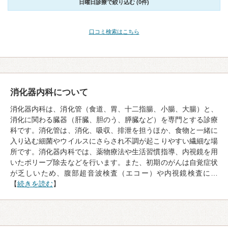
日曜日診療で絞り込む (0件)
口コミ検索はこちら
消化器内科について
消化器内科は、消化管（食道、胃、十二指腸、小腸、大腸）と、
消化に関わる臓器（肝臓、胆のう、膵臓など）を専門とする診療
科です。消化管は、消化、吸収、排泄を担うほか、食物と一緒に
入り込む細菌やウイルスにさらされ不調が起こりやすい繊細な場
所です。消化器内科では、薬物療法や生活習慣指導、内視鏡を用
いたポリープ除去などを行います。また、初期のがんは自覚症状
が乏しいため、腹部超音波検査（エコー）や内視鏡検査に…
【
続きを読む
】