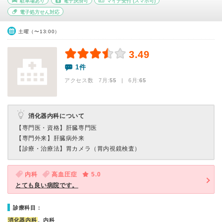
駐車場あり
電子決済可
マイナ受付
(スマホ可)
電子処方せん対応
土曜（〜13:00）
3.49
1件
アクセス数 7月:
55
| 6月:
65
消化器内科について
【専門医・資格】
肝臓専門医
【専門外来】
肝臓病外来
【診療・治療法】
胃カメラ（胃内視鏡検査）
内科
高血圧症
5.0
とても良い病院です。
診療科目：
消化器内科
、内科