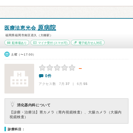
原病院
医療法恵光会
福岡県福岡市南区若久（大橋駅）
駐車場あり
マイナ受付
(スマホ可)
電子処方せん対応
土曜（〜17:00）
－
0件
アクセス数 7月:
37
| 6月:
55
消化器内科について
【診療・治療法】
胃カメラ（胃内視鏡検査）、大腸カメラ（大腸内
視鏡検査）
診療科目：