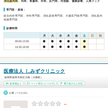
消化器内科
、内科、胃腸科、外科、肛門科、内視鏡、健康診断、人間ドック
専門医・資格：
総合内科専門医、外科専門医、消化器病専門医、大腸肛門病専門医、消化器内
視鏡専門医
診療時間
月
火
水
木
金
土
日
祝
09:00-13:00
14:30-18:00
医療法人 しみずクリニック
福岡県福岡市南区大橋（大橋駅）
駐車場あり
マイナ受付
(スマホ可)
電子処方せん対応
土曜（〜13:00）
－