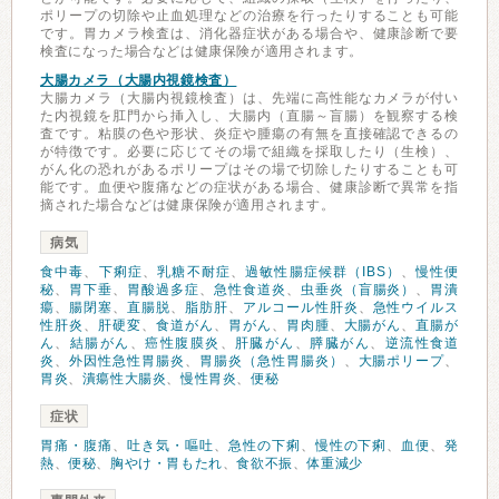
ポリープの切除や止血処理などの治療を行ったりすることも可能
です。胃カメラ検査は、消化器症状がある場合や、健康診断で要
検査になった場合などは健康保険が適用されます。
大腸カメラ（大腸内視鏡検査）
大腸カメラ（大腸内視鏡検査）は、先端に高性能なカメラが付い
た内視鏡を肛門から挿入し、大腸内（直腸～盲腸）を観察する検
査です。粘膜の色や形状、炎症や腫瘍の有無を直接確認できるの
が特徴です。必要に応じてその場で組織を採取したり（生検）、
がん化の恐れがあるポリープはその場で切除したりすることも可
能です。血便や腹痛などの症状がある場合、健康診断で異常を指
摘された場合などは健康保険が適用されます。
病気
食中毒
、
下痢症
、
乳糖不耐症
、
過敏性腸症候群（IBS）
、
慢性便
秘
、
胃下垂
、
胃酸過多症
、
急性食道炎
、
虫垂炎（盲腸炎）
、
胃潰
瘍
、
腸閉塞
、
直腸脱
、
脂肪肝
、
アルコール性肝炎
、
急性ウイルス
性肝炎
、
肝硬変
、
食道がん
、
胃がん
、
胃肉腫
、
大腸がん
、
直腸が
ん
、
結腸がん
、
癌性腹膜炎
、
肝臓がん
、
膵臓がん
、
逆流性食道
炎
、
外因性急性胃腸炎
、
胃腸炎（急性胃腸炎）
、
大腸ポリープ
、
胃炎
、
潰瘍性大腸炎
、
慢性胃炎
、
便秘
症状
胃痛・腹痛
、
吐き気・嘔吐
、
急性の下痢
、
慢性の下痢
、
血便
、
発
熱
、
便秘
、
胸やけ・胃もたれ
、
食欲不振
、
体重減少