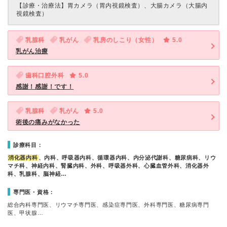
【診療・治療法】
胃カメラ（胃内視鏡検査）、大腸カメラ（大腸内
視鏡検査）
乳腺科
乳がん
乳房のしこり（女性）
5.0
乳がん治療
歯科口腔外科
5.0
感謝！感謝！です！
乳腺科
乳がん
5.0
術後の痛みがなかった
診療科目：
消化器内科
、内科、呼吸器内科、循環器内科、内分泌代謝科、糖尿病科、リウ
マチ科、神経内科、腎臓内科、外科、呼吸器外科、心臓血管外科、消化器外
科、乳腺科、脳神経…
専門医・資格：
総合内科専門医、リウマチ専門医、感染症専門医、外科専門医、糖尿病専門
医、甲状腺…