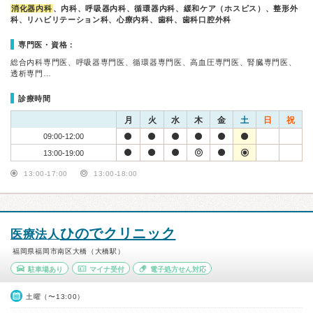
消化器内科
、内科、呼吸器内科、循環器内科、緩和ケア（ホスピス）、整形外
科、リハビリテーション科、心療内科、歯科、歯科口腔外科
専門医・資格：
総合内科専門医、呼吸器専門医、循環器専門医、高血圧専門医、腎臓専門医、
透析専門…
診療時間
月
火
水
木
金
土
日
祝
09:00-12:00
13:00-19:00
13:00-17:00
13:00-18:00
ひのでクリニック
医療法人
福岡県福岡市南区大橋（大橋駅）
駐車場あり
マイナ受付
電子処方せん対応
土曜（〜13:00）