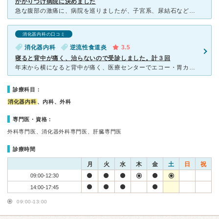
かかりつけ病院に決めました
急な腹部の激痛に、病院を巡りましたが、子宮系、尿結石なども異常なし。 あとは腸かな〜と思いながらも、原因不明なので、全体を診てくれる良い病院を探し、林クリニックを受診しました。先生は海外にもおられた
消化器内科の口コミ
消化器内科
逆流性食道炎
3.5
寝ると背中が痛く、治らないので受診しました。計３回
年末から横になると背中が痛く、医療センターでエコー・胃カメラをして 軽い胃炎と言われましたが治らないので不安になり、再度受診しました。 住宅街にある小さな病院でした。土曜ですが朝一番に行ったの
診療科目：
消化器内科
、内科、外科
専門医・資格：
外科専門医、消化器外科専門医、肝臓専門医
診療時間
月
火
水
木
金
土
日
祝
09:00-12:30
14:00-17:45
09:00-13:00