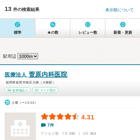
13
件の検索結果
表示順について
標準
★の数
レビュー数
新着・更新
駅周辺
菅原内科医院
医療法人
福岡県福岡市南区大橋（大橋駅）
駐車場あり
マイナ受付
土曜（〜13:00）
4.31
7件
アクセス数 7月:
292
| 6月:
263