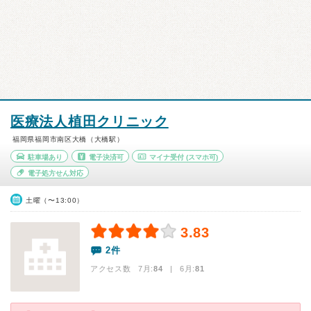
医療法人植田クリニック
福岡県福岡市南区大橋（大橋駅）
駐車場あり
電子決済可
マイナ受付
(スマホ可)
電子処方せん対応
土曜（〜13:00）
3.83
2件
アクセス数 7月:
84
| 6月:
81