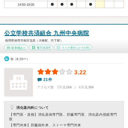
14:00-18:00
公立学校共済組合 九州中央病院
福岡県福岡市南区塩原（大橋駅、竹下駅）
駐車場あり
電子決済可
マイナ受付
(スマホ可)
朝（8:30〜）
3.22
21件
アクセス数 7月:
2,166
| 6月:
2,356
消化器内科について
【専門医・資格】
消化器病専門医、肝臓専門医、消化器内視鏡専門
医
【専門外来】
肝臓病外来、ストーマ専門外来