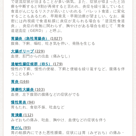
で逆流症状が治まることが多い病気。また、症状が収まったと治
療を中断すると9割が再発すると言われ、炎症を繰り返していると
食道がんになるリスクが高いといわれる「バレット食道」に変化
することもあるため、早期発見・早期治療が望ましい。なお、厳
密には内視鏡で食道粘膜に炎症が見られる場合を「逆流性食道
炎」、炎症の有無に関わらず、胸やけがある場合を総じて「胃食
道逆流症（GERD）」と呼ぶ。
胃腸炎（急性胃腸炎）
(1027)
腹痛、下痢、嘔吐、吐き気を伴い、発熱を生じる
大腸ポリープ
(229)
血便、肛門からの出血（痛みなし）
過敏性腸症候群（IBS）
(179)
慢性の下痢、慢性の便秘、下痢と便秘を繰り返すなど。腹痛を伴
うことも多い
胃炎
(166)
潰瘍性大腸炎
(103)
血便、左下腹部の腹痛などの症状がでる
慢性胃炎
(94)
胃もたれ、食欲不振、吐血など
胃潰瘍
(112)
みぞおちの痛み、吐血、胸やけ、血便などの症状を伴う
胃がん
(95)
胃の粘膜内にできた悪性腫瘍。症状には胃（みぞおち）の痛み・