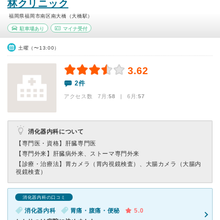
林クリニック
福岡県福岡市南区南大橋（大橋駅）
駐車場あり
マイナ受付
土曜（〜13:00）
3.62
2件
アクセス数 7月:
58
| 6月:
57
消化器内科について
【専門医・資格】
肝臓専門医
【専門外来】
肝臓病外来、ストーマ専門外来
【診療・治療法】
胃カメラ（胃内視鏡検査）、大腸カメラ（大腸内
視鏡検査）
消化器内科の口コミ
消化器内科
胃痛・腹痛・便秘
5.0