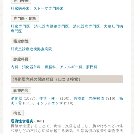
専門外来
肝臓病外来
、
ストーマ専門外来
専門医・資格
肝臓専門医
、
消化器内視鏡専門医
、
消化器病専門医
、
大腸肛門病
専門医
指定病院
肝疾患診療連携拠点病院
診療科目
内科
、
消化器外科
、
胃腸科
、
アレルギー科
、
肛門科
消化器内科の関連項目（口コミ検索）
診療内容
消化器
(1077)、
排泄（便）
(160)、
再検査・精密検査
(916)、
筋
肉・骨
(871)、
インフルエンザ
(510)
病気
逆流性食道炎
(360)
胃酸が逆流することで、食道に炎症を起こし、胸やけやのどの違
和感などの不快な症状が起こる病気。生活習慣の改善や薬物療法