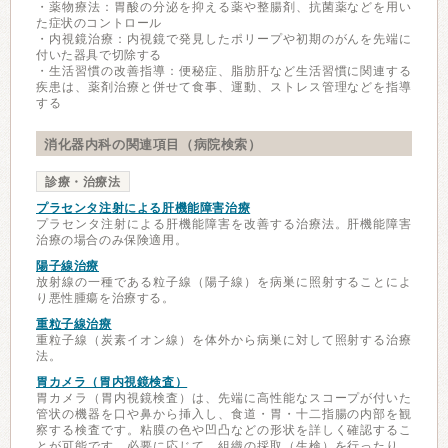
・薬物療法：胃酸の分泌を抑える薬や整腸剤、抗菌薬などを用い
た症状のコントロール
・内視鏡治療：内視鏡で発見したポリープや初期のがんを先端に
付いた器具で切除する
・生活習慣の改善指導：便秘症、脂肪肝など生活習慣に関連する
疾患は、薬剤治療と併せて食事、運動、ストレス管理などを指導
する
消化器内科の関連項目（病院検索）
診療・治療法
プラセンタ注射による肝機能障害治療
プラセンタ注射による肝機能障害を改善する治療法。肝機能障害
治療の場合のみ保険適用。
陽子線治療
放射線の一種である粒子線（陽子線）を病巣に照射することによ
り悪性腫瘍を治療する。
重粒子線治療
重粒子線（炭素イオン線）を体外から病巣に対して照射する治療
法。
胃カメラ（胃内視鏡検査）
胃カメラ（胃内視鏡検査）は、先端に高性能なスコープが付いた
管状の機器を口や鼻から挿入し、食道・胃・十二指腸の内部を観
察する検査です。粘膜の色や凹凸などの形状を詳しく確認するこ
とが可能です。必要に応じて、組織の採取（生検）を行ったり、