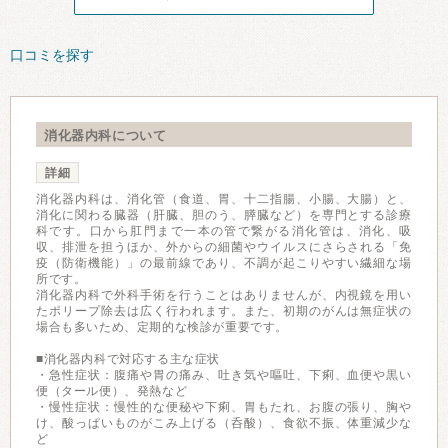
口コミを探す
消化器内科について
詳細
消化器内科は、消化管（食道、胃、十二指腸、小腸、大腸）と、
消化に関わる臓器（肝臓、胆のう、膵臓など）を専門とする診療
科です。口から肛門まで一本の管で繋がる消化管は、消化、吸
収、排泄を担うほか、外からの細菌やウイルスにさらされる「免
疫（防衛機能）」の最前線であり、不調が起こりやすい繊細な場
所です。
消化器内科で外科手術を行うことはありませんが、内視鏡を用い
たポリープ除去は広く行われます。また、初期のがんは無症状の
場合も多いため、定期的な検診が重要です。
■消化器内科で対応する主な症状
・急性症状：腹痛や胃の痛み、吐き気や嘔吐、下痢、血便や黒い
便（タール便）、発熱など
・慢性症状：慢性的な便秘や下痢、胃もたれ、お腹の張り、胸や
け、酸っぱいものがこみ上げる（呑酸）、食欲不振、体重減少な
ど