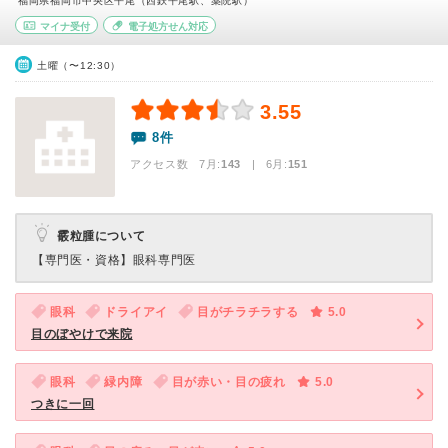
福岡県福岡市中央区平尾（西鉄平尾駅、薬院駅）
マイナ受付
電子処方せん対応
土曜（〜12:30）
3.55
8件
アクセス数 7月:
143
| 6月:
151
霰粒腫について
【専門医・資格】
眼科専門医
眼科
ドライアイ
目がチラチラする
5.0
目のぼやけで来院
眼科
緑内障
目が赤い・目の疲れ
5.0
つきに一回