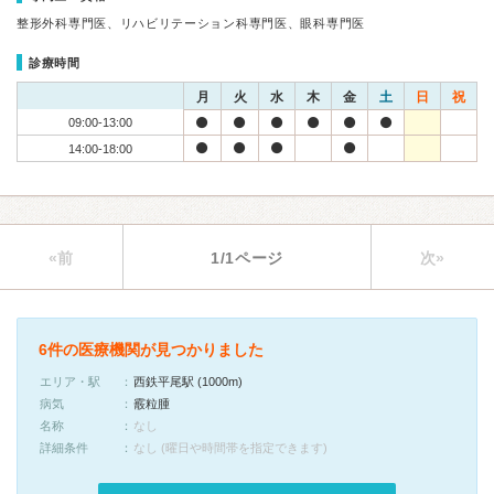
整形外科専門医、リハビリテーション科専門医、眼科専門医
診療時間
月
火
水
木
金
土
日
祝
09:00-13:00
14:00-18:00
«前
1/1ページ
次»
6件の医療機関が見つかりました
エリア・駅
西鉄平尾駅 (1000m)
病気
霰粒腫
名称
なし
詳細条件
なし (曜日や時間帯を指定できます)