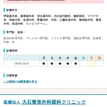
診療科目：
呼吸器内科、循環器内科、消化器内科、内分泌代謝科、糖尿病科、リウマチ
科、神経内科、血液内科、腎臓内科、外科、心臓血管外科、脳神経外科、整形
外科、形成外科、リハビリテーシ…
専門医・資格：
総合内科専門医、アレルギー専門医、リウマチ専門医、感染症専門医、血液専
門医、外…
診療時間
月
火
水
木
金
土
日
祝
08:40-19:30
治療実績
この病院の治療実績を見る
大石整形外科眼科クリニック
医療法人