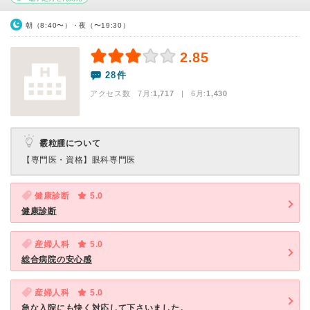
朝（8:40〜）・夜（〜19:30）
2.85
28件
アクセス数 7月:
1,717
| 6月:
1,430
霰粒腫について
【専門医・資格】
眼科専門医
健康診断
5.0
健康診断
産婦人科
5.0
総合病院の安心感
産婦人科
5.0
急な入院にも快く対応して下さいました。