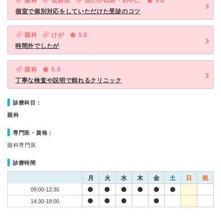
眼科
花粉症
目のかゆみ・めやに
5.0
個室で個別対応をしていただけた受診のコツ
眼科
けが
5.0
時間外でしたが
眼科
5.0
丁寧な検査や説明で頼れるクリニック
診療科目：
眼科
専門医・資格：
眼科専門医
診療時間
月
火
水
木
金
土
日
祝
09:00-12:30
14:30-18:00