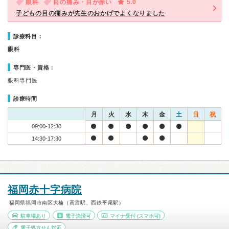
眼科
目の痛み・目が赤い
5.0
子どもの目の痛みが先生のおかげでよくなりました
診療科目：
眼科
専門医・資格：
眼科専門医
診療時間
月
火
水
木
金
土
日
祝
09:00-12:30
14:30-17:30
福岡赤十字病院
福岡県福岡市南区大楠（高宮駅、西鉄平尾駅）
駐車場あり
電子決済可
マイナ受付
(スマホ可)
電子処方せん対応