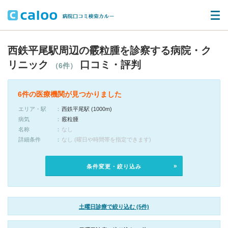
西鉄平尾駅周辺の霰粒腫を診察する病院・ク
リニック
口コミ・評判
（6件）
6件の医療機関が見つかりました
エリア・駅
西鉄平尾駅 (1000m)
病気
霰粒腫
名称
なし
詳細条件
なし (曜日や時間帯を指定できます)
条件変更・絞り込み
土曜日診療で絞り込む (5件)