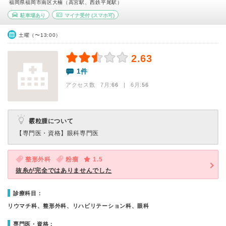
福岡県福岡市南区大楠（高宮駅、西鉄平尾駅）
駐車場あり
マイナ受付
(スマホ可)
土曜（〜13:00）
2.63
1件
アクセス数 7月:
66
| 6月:
56
霰粒腫について
【専門医・資格】
眼科専門医
整形外科
粉瘤
1.5
抜糸が完全ではありませんでした
診療科目：
リウマチ科、整形外科、リハビリテーション科、眼科
専門医・資格：