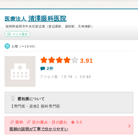
清澤眼科医院
医療法人
福岡県福岡市中央区渡辺通（渡辺通駅、薬院駅、天神南駅）
マイナ受付
土曜（〜13:00）
3.91
2件
アクセス数 7月:
74
| 6月:
63
霰粒腫について
【専門医・資格】
眼科専門医
眼科
目の痛み・目の疲れ
5.0
医師の説明が丁寧で分かりやすい