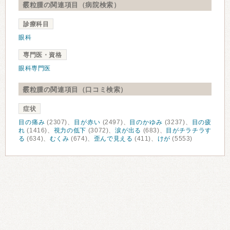
霰粒腫の関連項目（病院検索）
診療科目
眼科
専門医・資格
眼科専門医
霰粒腫の関連項目（口コミ検索）
症状
目の痛み
(2307)、
目が赤い
(2497)、
目のかゆみ
(3237)、
目の疲
れ
(1416)、
視力の低下
(3072)、
涙が出る
(683)、
目がチラチラす
る
(634)、
むくみ
(674)、
歪んで見える
(411)、
けが
(5553)