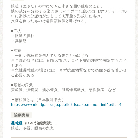
眼瞼（まぶた）の中にできた小さな固い腫瘤のこと。
涙の成分を分泌する脂の腺（マイボーム腺)の出口がつまり、その
中に粥状の分泌物がたまって肉芽腫を形成したもの。
炎症を伴ったものは急性霰粒腫と呼ばれる。
■症状
・眼瞼の腫れ
・異物感
■治療
・手術：霰粒腫を包んでいる袋ごと摘出する
※早期の場合には、副腎皮質ステロイド薬の注射で完治すること
もある
※急性霰粒腫の場合には、まず抗生物質などで炎症を落ち着かせ
る必要がある
■類似の病気
麦粒腫、涙嚢炎、涙小管炎、眼窩蜂窩織炎、悪性腫瘍 など
▼霰粒腫とは（日本眼科学会）
https://www.nichigan.or.jp/public/disease/name.html?pdid=6
治療実績
霰粒腫
（DPC治療実績）
眼瞼、涙器、眼窩の疾患