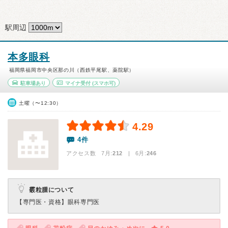
駅周辺
本多眼科
福岡県福岡市中央区那の川（西鉄平尾駅、薬院駅）
駐車場あり
マイナ受付
(スマホ可)
土曜（〜12:30）
4.29
4件
アクセス数 7月:
212
| 6月:
246
霰粒腫について
【専門医・資格】
眼科専門医