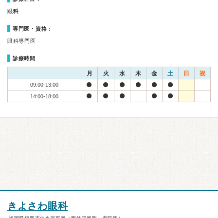
眼科
専門医・資格：
眼科専門医
診療時間
月
火
水
木
金
土
日
祝
09:00-13:00
14:00-18:00
きよさわ眼科