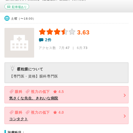
駐車場あり
土曜（〜18:00）
3.63
2件
アクセス数 7月:
47
| 6月:
73
霰粒腫について
【専門医・資格】
眼科専門医
眼科
視力の低下
4.5
気さくな先生、きれいな病院
眼科
視力の低下
4.0
コンタクト
診療科目：