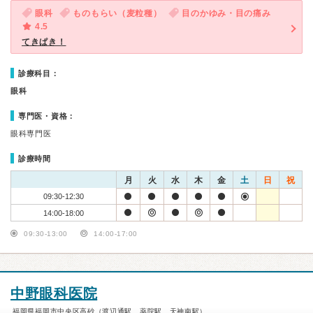
眼科
ものもらい（麦粒種）
目のかゆみ・目の痛み
4.5
てきぱき！
診療科目：
眼科
専門医・資格：
眼科専門医
診療時間
月
火
水
木
金
土
日
祝
09:30-12:30
14:00-18:00
09:30-13:00
14:00-17:00
中野眼科医院
福岡県福岡市中央区高砂（渡辺通駅、薬院駅、天神南駅）