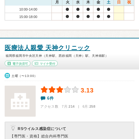
月
火
水
木
金
土
日
祝
10:00-14:00
15:00-18:00
医療法人親愛 天神クリニック
福岡県福岡市中央区天神（天神駅、西鉄福岡（天神）駅、天神南駅）
電子決済可
マイナ受付
土曜（〜13:00）
3.13
6件
アクセス数 7月:
214
| 6月:
258
RSウイルス感染症について
【専門医・資格】
総合内科専門医