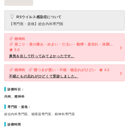
RSウイルス感染症について
【専門医・資格】
総合内科専門医
精神科
肩こり・肩の痛み・めまい・だるい・動悸・息切れ・体調不良・寝つきが悪い・不眠・気が滅入る・不安
5.0
勇気を出して行ってみてよかったです。
精神科
寝つきが悪い・不眠・物忘れがひどい
4.5
不眠ともの忘れがひどくて受診しました。
診療科目：
内科、精神科
専門医・資格：
総合内科専門医、循環器専門医、精神科専門医
診療時間