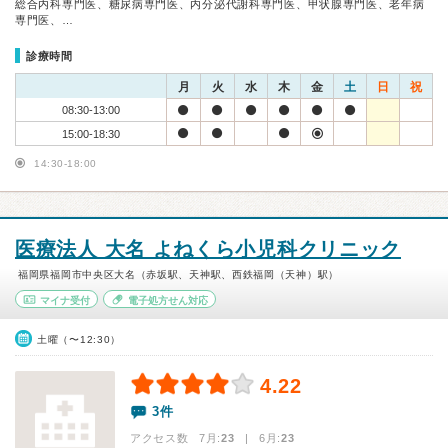
総合内科専門医、糖尿病専門医、内分泌代謝科専門医、甲状腺専門医、老年病
専門医、…
診療時間
月
火
水
木
金
土
日
祝
08:30-13:00
15:00-18:30
14:30-18:00
医療法人 大名 よねくら小児科クリニック
福岡県福岡市中央区大名（赤坂駅、天神駅、西鉄福岡（天神）駅）
マイナ受付
電子処方せん対応
土曜（〜12:30）
4.22
3件
アクセス数 7月:
23
| 6月:
23