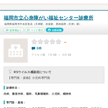
福岡市立心身障がい福祉センター診療所
福岡県福岡市中央区長浜（天神駅、赤坂駅、西鉄福岡（天神）駅）
駐車場あり
マイナ受付
女医在籍
－
0件
アクセス数 7月:
20
| 6月:
10
RSウイルス感染症について
【専門医・資格】
小児科専門医
診療科目：
内科、整形外科、眼科、耳鼻咽喉科、小児科、精神科
専門医・資格：