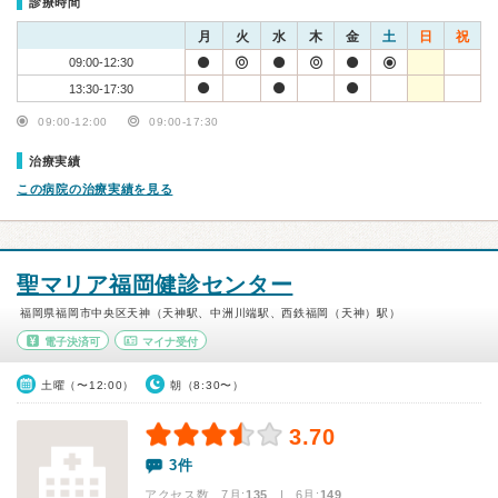
診療時間
月
火
水
木
金
土
日
祝
09:00-12:30
13:30-17:30
09:00-12:00
09:00-17:30
治療実績
この病院の治療実績を見る
聖マリア福岡健診センター
福岡県福岡市中央区天神（天神駅、中洲川端駅、西鉄福岡（天神）駅）
電子決済可
マイナ受付
土曜（〜12:00）
朝（8:30〜）
3.70
3件
アクセス数 7月:
135
| 6月:
149