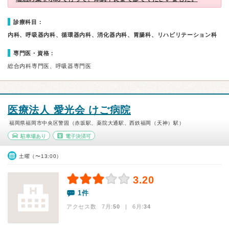
診療科目：
内科、呼吸器内科、循環器内科、消化器内科、胃腸科、リハビリテーション科
専門医・資格：
総合内科専門医、呼吸器専門医
医療法人 愛光会 けご病院
福岡県福岡市中央区警固（赤坂駅、薬院大通駅、西鉄福岡（天神）駅）
駐車場あり
電子決済可
土曜（〜13:00）
3.20
1件
アクセス数 7月:
50
| 6月:
34