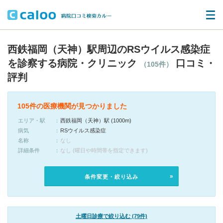
西鉄福岡（天神）駅周辺のRSウイルス感染症
を診察する病院・クリニック
口コミ・
（105件）
評判
105件の医療機関が見つかりました
エリア・駅
西鉄福岡（天神）駅 (1000m)
病気
RSウイルス感染症
名称
なし
詳細条件
なし (曜日や時間帯を指定できます)
条件変更・絞り込み
土曜日診療で絞り込む (79件)