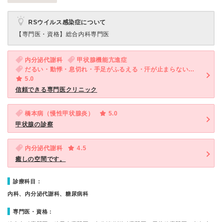
RSウイルス感染症について
【専門医・資格】
総合内科専門医
内分泌代謝科
甲状腺機能亢進症
だるい・動悸・息切れ・手足がふるえる・汗が止まらない・多汗・体重減少
5.0
信頼できる専門医クリニック
橋本病（慢性甲状腺炎）
5.0
甲状腺の診察
内分泌代謝科
4.5
癒しの空間です。
診療科目：
内科、内分泌代謝科、糖尿病科
専門医・資格：