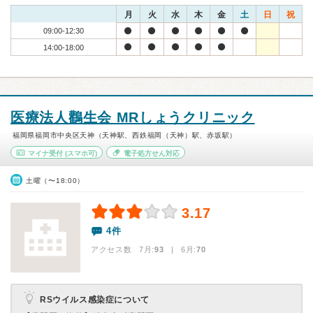
月
火
水
木
金
土
日
祝
09:00-12:30
14:00-18:00
医療法人鸛生会 MRしょうクリニック
福岡県福岡市中央区天神（天神駅、西鉄福岡（天神）駅、赤坂駅）
マイナ受付
(スマホ可)
電子処方せん対応
土曜（〜18:00）
3.17
4件
アクセス数 7月:
93
| 6月:
70
RSウイルス感染症について