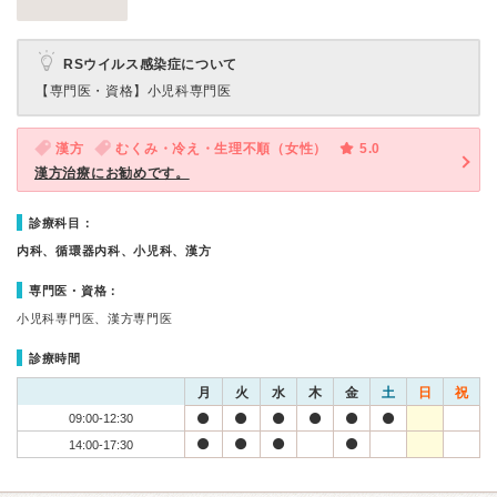
RSウイルス感染症について
【専門医・資格】
小児科専門医
漢方
むくみ・冷え・生理不順（女性）
5.0
漢方治療にお勧めです。
診療科目：
内科、循環器内科、小児科、漢方
専門医・資格：
小児科専門医、漢方専門医
診療時間
月
火
水
木
金
土
日
祝
09:00-12:30
14:00-17:30