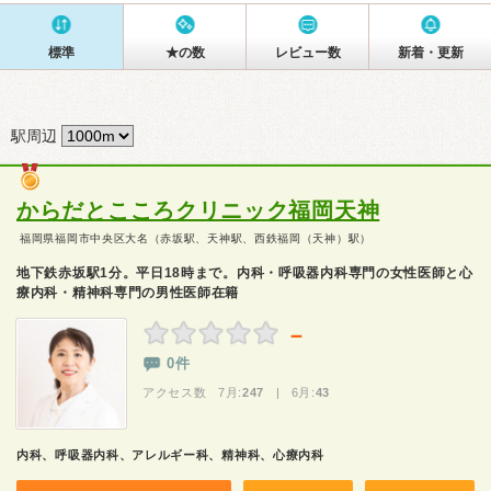
標準
★の数
レビュー数
新着・更新
駅周辺
からだとこころクリニック福岡天神
福岡県福岡市中央区大名（赤坂駅、天神駅、西鉄福岡（天神）駅）
地下鉄赤坂駅1分。平日18時まで。内科・呼吸器内科専門の女性医師と心
療内科・精神科専門の男性医師在籍
－
0件
アクセス数 7月:
247
| 6月:
43
内科、呼吸器内科、アレルギー科、精神科、心療内科