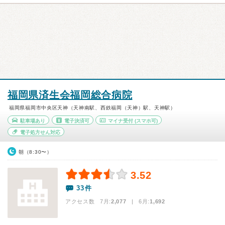
福岡県済生会福岡総合病院
福岡県福岡市中央区天神（天神南駅、西鉄福岡（天神）駅、天神駅）
駐車場あり
電子決済可
マイナ受付
(スマホ可)
電子処方せん対応
朝（8:30〜）
3.52
33件
アクセス数 7月:
2,077
| 6月:
1,692