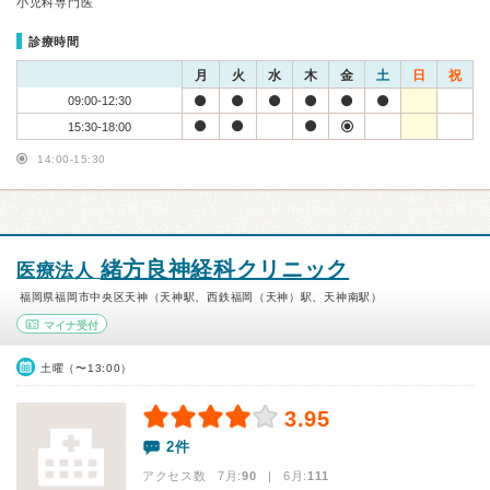
小児科専門医
診療時間
月
火
水
木
金
土
日
祝
09:00-12:30
15:30-18:00
14:00-15:30
緒方良神経科クリニック
医療法人
福岡県福岡市中央区天神（天神駅、西鉄福岡（天神）駅、天神南駅）
マイナ受付
土曜（〜13:00）
3.95
2件
アクセス数 7月:
90
| 6月:
111