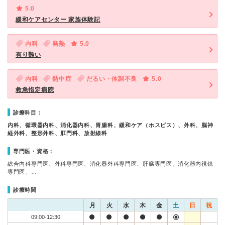
5.0
緩和ケアセンター 家族体験記
内科
発熱
5.0
有り難い
内科
熱中症
だるい・体調不良
5.0
救急指定病院
診療科目：
内科、循環器内科、消化器内科、胃腸科、緩和ケア（ホスピス）、外科、脳神
経外科、整形外科、肛門科、放射線科
専門医・資格：
総合内科専門医、外科専門医、消化器外科専門医、肝臓専門医、消化器内視鏡
専門医、…
診療時間
月
火
水
木
金
土
日
祝
09:00-12:30