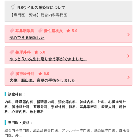
RSウイルス感染症について
【専門医・資格】
総合内科専門医
耳鼻咽喉科
慢性扁桃炎
5.0
安心できる病院した
整形外科
5.0
やっと良い先生に巡り合う事ができました。
脳神経外科
5.0
火傷、脳出血、盲腸の手術をしました
診療科目：
内科、呼吸器内科、循環器内科、消化器内科、神経内科、外科、心臓血管外
科、脳神経外科、整形外科、形成外科、眼科、耳鼻咽喉科、産婦人科、精神
科、心療内科、放射線科
専門医・資格：
総合内科専門医、総合診療専門医、アレルギー専門医、感染症専門医、血液専
門医、外…