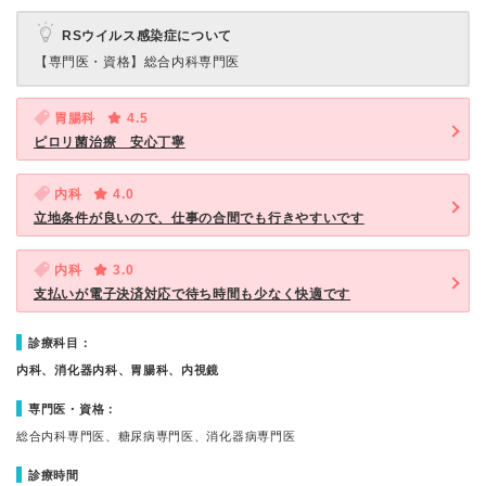
RSウイルス感染症について
【専門医・資格】
総合内科専門医
胃腸科
4.5
ピロリ菌治療 安心丁寧
内科
4.0
立地条件が良いので、仕事の合間でも行きやすいです
内科
3.0
支払いが電子決済対応で待ち時間も少なく快適です
診療科目：
内科、消化器内科、胃腸科、内視鏡
専門医・資格：
総合内科専門医、糖尿病専門医、消化器病専門医
診療時間