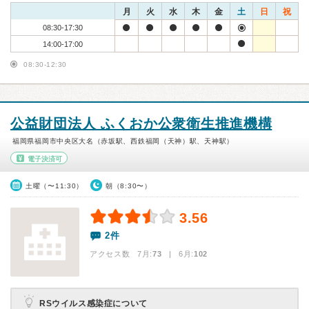
月
火
水
木
金
土
日
祝
08:30-17:30
14:00-17:00
08:30-12:30
公益財団法人 ふくおか公衆衛生推進機構
福岡県福岡市中央区大名（赤坂駅、西鉄福岡（天神）駅、天神駅）
電子決済可
土曜（〜11:30）
朝（8:30〜）
3.56
2件
アクセス数 7月:
73
| 6月:
102
RSウイルス感染症について