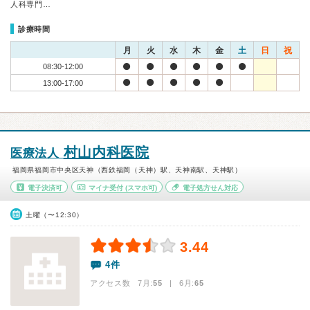
人科専門…
診療時間
月
火
水
木
金
土
日
祝
08:30-12:00
13:00-17:00
村山内科医院
医療法人
福岡県福岡市中央区天神（西鉄福岡（天神）駅、天神南駅、天神駅）
電子決済可
マイナ受付
(スマホ可)
電子処方せん対応
土曜（〜12:30）
3.44
4件
アクセス数 7月:
55
| 6月:
65