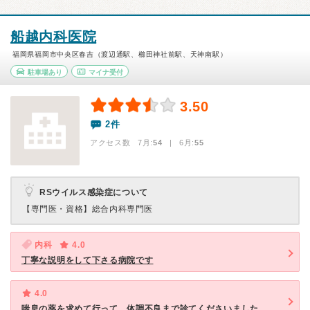
船越内科医院
福岡県福岡市中央区春吉（渡辺通駅、櫛田神社前駅、天神南駅）
駐車場あり
マイナ受付
3.50
2件
アクセス数 7月:
54
| 6月:
55
RSウイルス感染症について
【専門医・資格】
総合内科専門医
内科
4.0
丁寧な説明をして下さる病院です
4.0
喘息の薬を求めて行って、体調不良まで診てくださいました。