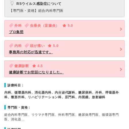
RSウイルス感染症について
【専門医・資格】
総合内科専門医
外科
虫垂炎（盲腸炎）
5.0
プロ集団
内科
頭が痛い
5.0
事務局の対応が迅速です。
健康診断
4.5
健康診断でお世話になりました。
診療科目：
内科、循環器内科、消化器内科、内分泌代謝科、糖尿病科、外科、呼吸器外
科、整形外科、リハビリテーション科、肛門科、内視鏡、放射線科
専門医・資格：
総合内科専門医、リウマチ専門医、外科専門医、糖尿病専門医、循環器専門
医、消化器…