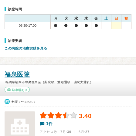
診療時間
月
火
水
木
金
土
日
祝
08:30-17:00
治療実績
この病院の治療実績を見る
福泉医院
福岡県福岡市中央区白金（薬院駅、渡辺通駅、薬院大通駅）
駐車場あり
土曜（〜12:30）
3.40
1件
アクセス数 7月:
39
| 6月:
27