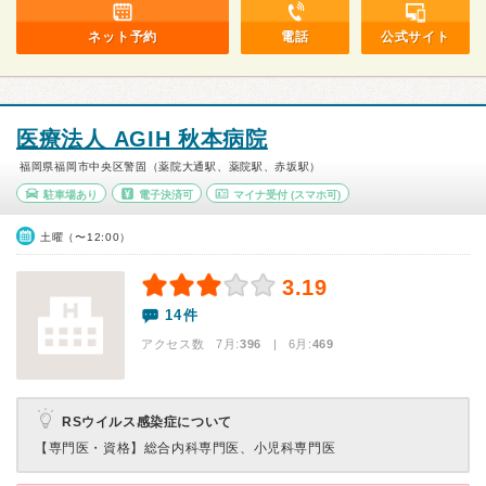
ネット予約
電話
公式サイト
医療法人 AGIH 秋本病院
福岡県福岡市中央区警固（薬院大通駅、薬院駅、赤坂駅）
駐車場あり
電子決済可
マイナ受付
(スマホ可)
土曜（〜12:00）
3.19
14件
アクセス数 7月:
396
| 6月:
469
RSウイルス感染症について
【専門医・資格】
総合内科専門医、小児科専門医