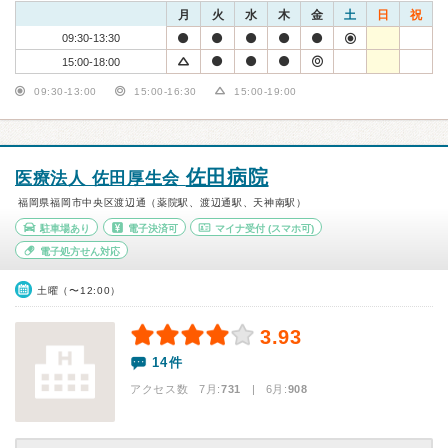
月
火
水
木
金
土
日
祝
09:30-13:30
15:00-18:00
09:30-13:00
15:00-16:30
15:00-19:00
佐田病院
医療法人 佐田厚生会
福岡県福岡市中央区渡辺通（薬院駅、渡辺通駅、天神南駅）
駐車場あり
電子決済可
マイナ受付
(スマホ可)
電子処方せん対応
土曜（〜12:00）
3.93
14件
アクセス数 7月:
731
| 6月:
908