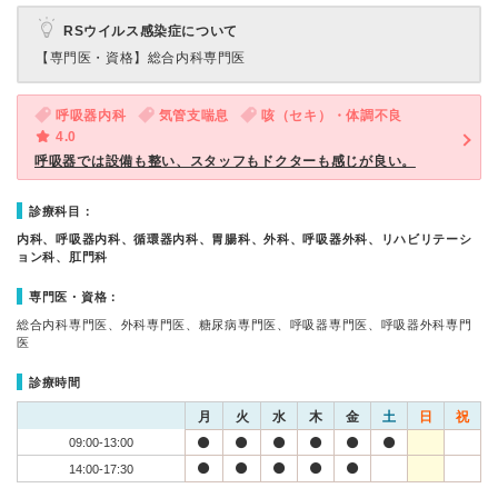
RSウイルス感染症について
【専門医・資格】
総合内科専門医
呼吸器内科
気管支喘息
咳（セキ）・体調不良
4.0
呼吸器では設備も整い、スタッフもドクターも感じが良い。
診療科目：
内科、呼吸器内科、循環器内科、胃腸科、外科、呼吸器外科、リハビリテーシ
ョン科、肛門科
専門医・資格：
総合内科専門医、外科専門医、糖尿病専門医、呼吸器専門医、呼吸器外科専門
医
診療時間
月
火
水
木
金
土
日
祝
09:00-13:00
14:00-17:30