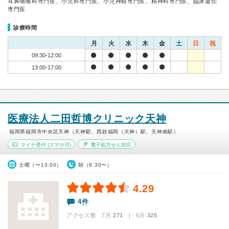
耳鼻咽喉科専門医、小児科専門医、小児神経専門医、精神科専門医、臨床遺伝
専門医
診療時間
月
火
水
木
金
土
日
祝
09:30-12:00
13:00-17:00
医療法人二田哲博クリニック天神
福岡県福岡市中央区天神（天神駅、西鉄福岡（天神）駅、天神南駅）
マイナ受付
(スマホ可)
電子処方せん対応
土曜（〜13:00）
朝（8:30〜）
4.29
4件
アクセス数 7月:
271
| 6月:
325