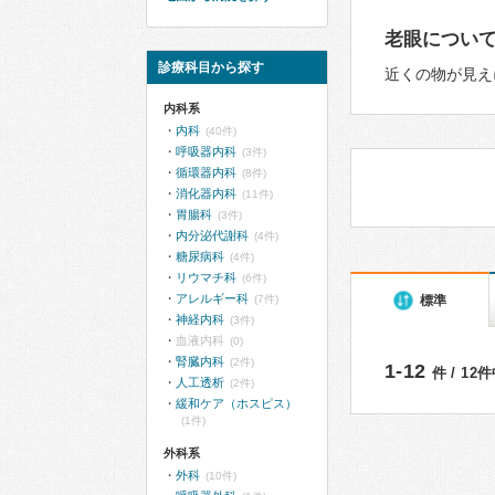
老眼につい
診療科目から探す
近くの物が見え
内科系
内科
(40件)
呼吸器内科
(3件)
循環器内科
(8件)
消化器内科
(11件)
胃腸科
(3件)
内分泌代謝科
(4件)
糖尿病科
(4件)
リウマチ科
(6件)
アレルギー科
標準
(7件)
神経内科
(3件)
血液内科
(0)
腎臓内科
(2件)
1-12
件 / 12
人工透析
(2件)
緩和ケア（ホスピス）
(1件)
外科系
外科
(10件)