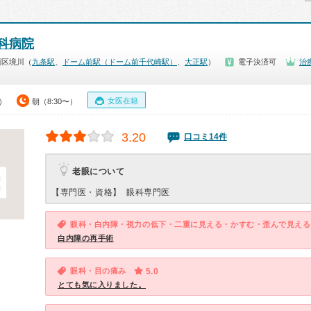
科病院
西区境川（
九条駅
、
ドーム前駅（ドーム前千代崎駅）
、
大正駅
）
電子決済可
治
女医在籍
0）
朝（8:30〜）
3.20
口コミ14件
老眼について
【専門医・資格】
眼科専門医
眼科・白内障・視力の低下・二重に見える・かすむ・歪んで見える
白内障の再手術
眼科・目の痛み
5.0
とても気に入りました。