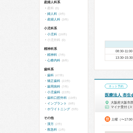
産婦人科系
産科
(0)
婦人科
(3件)
産婦人科
(3件)
小児科系
小児科
(16件)
小児外科
(0)
精神科系
08:30-11:00
精神科
(7件)
13:30-15:30
心療内科
(8件)
歯科系
歯科
(47件)
矯正歯科
(22件)
歯周病科
ネット予約
(7件)
小児歯科
(22件)
医療法人 杏生
歯科口腔外科
(19件)
大阪府大阪市
インプラント
(9件)
マイナ受付 (ス
ホワイトニング
(5件)
その他
土曜（〜17:0
漢方
(2件)
救急科
(1件)