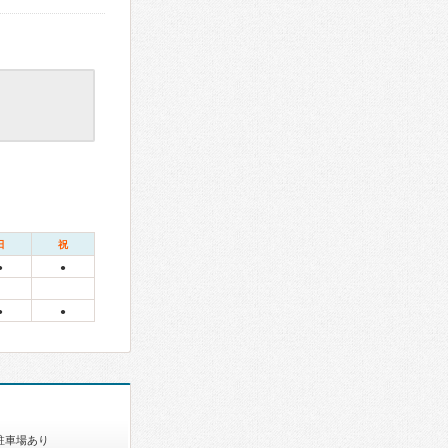
日
祝
●
●
●
●
駐車場あり