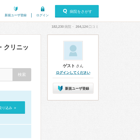
病院をさがす
新規ユーザ登録
ログイン
182,230
病院・
264,124
口コミ
・クリニッ
ゲスト
さん
ログインしてください
新規ユーザ登録
絞り込み »