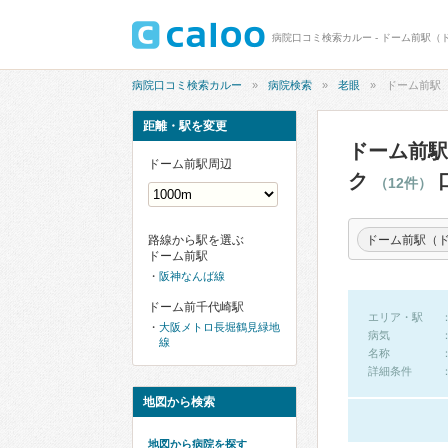
病院口コミ検索カルー
病院検索
老眼
ドーム前駅
距離・駅を変更
ドーム前駅
ドーム前駅周辺
ク
（12件）
ドーム前駅（
路線から駅を選ぶ
ドーム前駅
阪神なんば線
ドーム前千代崎駅
エリア・駅
大阪メトロ長堀鶴見緑地
病気
線
名称
詳細条件
地図から検索
地図から病院を探す