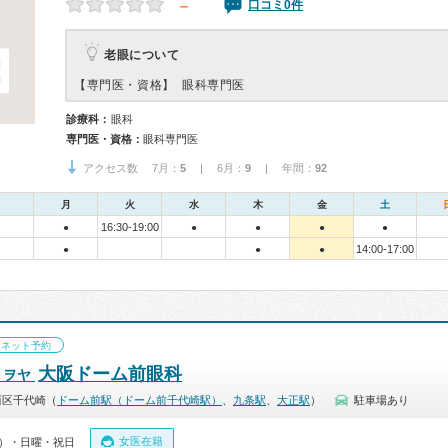
－
口コミ0件
老眼について
【専門医・資格】
眼科専門医
診療科：
眼科
専門医・資格：
眼科専門医
アクセス数 7月：
5
| 6月：
9
| 年間：
92
月
火
水
木
金
土
16:30-19:00
●
●
●
●
●
14:00-17:00
●
●
●
ネット予約
大阪ドーム前眼科
ミヲヤ
西区千代崎（
ドーム前駅（ドーム前千代崎駅）
、
九条駅
、
大正駅
）
駐車場あり
女医在籍
00）・日曜・祝日