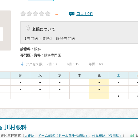
－
口コミ0件
老眼について
【専門医・資格】
眼科専門医
診療科：
眼科
専門医・資格：
眼科専門医
アクセス数 7月：
7
| 6月：
15
| 年間：
68
月
火
水
木
金
土
●
●
●
●
●
●
●
●
●
●
川村眼科
会
大正区三軒家東（
大正駅
、
ドーム前駅（ドーム前千代崎駅）
、
汐見橋駅（桜川駅）
）