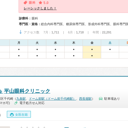
眼科
5.0
レーシックしました！
診療科：
眼科
専門医・資格：
アクセス数 7月：
1,711
| 6月：
1,718
| 年間：
22,291
月
火
水
木
金
土
●
●
●
●
●
●
●
●
●
●
●
平山眼科クリニック
会
西区千代崎（
九条駅
、
ドーム前駅（ドーム前千代崎駅）
、
西長堀駅
）
駐車場あり
マホ可)
電子処方せん対応
女医在籍
0）