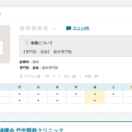
0）
－
口コミ0件
老眼について
【専門医・資格】
眼科専門医
診療科：
眼科
専門医・資格：
眼科専門医
アクセス数 7月：
7
| 6月：
12
| 年間：
67
月
火
水
木
金
土
●
●
●
●
●
●
●
●
●
●
緑瞳会 竹中眼科クリニック