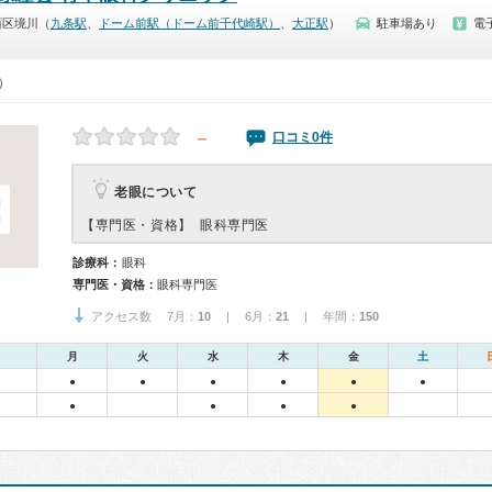
西区境川（
九条駅
、
ドーム前駅（ドーム前千代崎駅）
、
大正駅
）
駐車場あり
電
0）
－
口コミ0件
老眼について
【専門医・資格】
眼科専門医
診療科：
眼科
専門医・資格：
眼科専門医
アクセス数 7月：
10
| 6月：
21
| 年間：
150
月
火
水
木
金
土
●
●
●
●
●
●
●
●
●
●