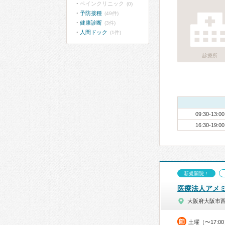
ペインクリニック
(0)
予防接種
(49件)
健康診断
(3件)
人間ドック
(1件)
診療所
09:30-13:00
16:30-19:00
新規開院！
医療法人アメ
大阪府大阪市
土曜（〜17: