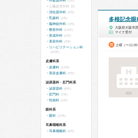
呼吸器外科
(1件)
心臓血管外科
(0)
消化器外科
(2件)
乳腺科
(2件)
多根記念眼
脳神経外科
(1件)
大阪府大阪市
整形外科
(14件)
マイナ受付
形成外科
(4件)
美容外科
(3件)
土曜（〜11:0
リハビリテーション科
(22件)
皮膚科系
皮膚科
(12件)
美容皮膚科
(5件)
泌尿器科・肛門科系
泌尿器科
(6件)
病院
肛門科
(7件)
性病科
(2件)
眼科系
眼科
(12件)
耳鼻咽喉科系
耳鼻咽喉科
(8件)