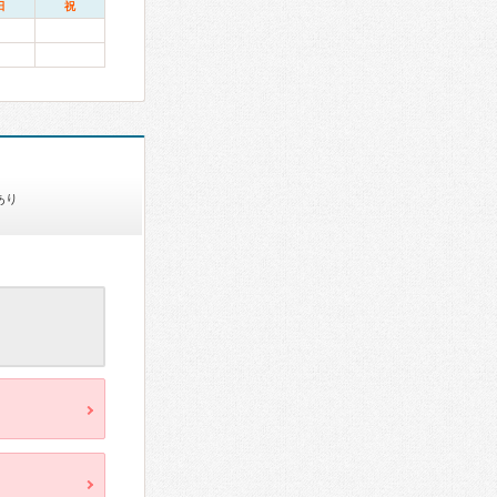
日
祝
あり