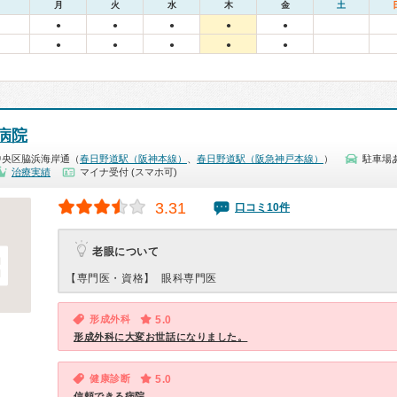
月
火
水
木
金
土
●
●
●
●
●
●
●
●
●
●
病院
中央区脇浜海岸通（
春日野道駅（阪神本線）
、
春日野道駅（阪急神戸本線）
）
駐車場
治療実績
マイナ受付 (スマホ可)
3.31
口コミ10件
老眼について
【専門医・資格】
眼科専門医
形成外科
5.0
形成外科に大変お世話になりました。
健康診断
5.0
信頼できる病院