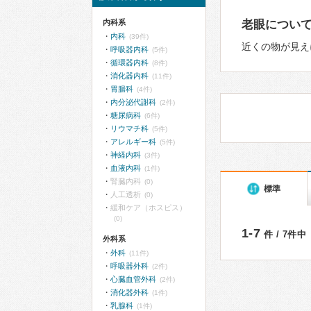
内科系
老眼につい
内科
(39件)
近くの物が見え
呼吸器内科
(5件)
循環器内科
(8件)
消化器内科
(11件)
胃腸科
(4件)
内分泌代謝科
(2件)
糖尿病科
(6件)
リウマチ科
(5件)
アレルギー科
(5件)
神経内科
(3件)
血液内科
(1件)
腎臓内科
(0)
標準
人工透析
(0)
緩和ケア（ホスピス）
(0)
1-7
件 / 7件中
外科系
外科
(11件)
呼吸器外科
(2件)
心臓血管外科
(2件)
消化器外科
(1件)
乳腺科
(1件)