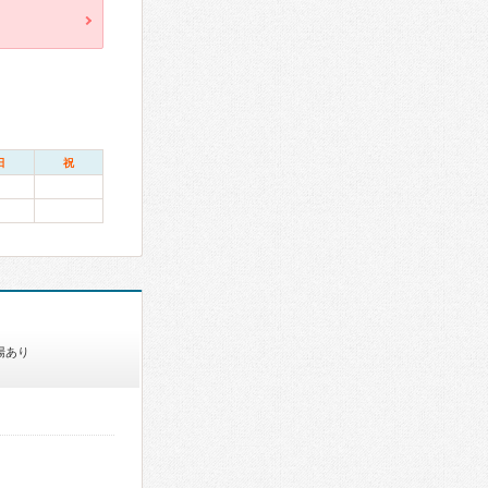
日
祝
場あり