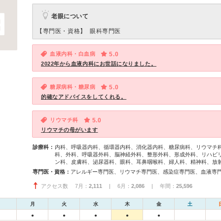
老眼について
【専門医・資格】
眼科専門医
血液内科・白血病
5.0
2022年から血液内科にお世話になりました。
糖尿病科・糖尿病
5.0
的確なアドバイスをしてくれる。
リウマチ科
5.0
リウマチの母がいます
診療科：
内科、呼吸器内科、循環器内科、消化器内科、糖尿病科、リウマチ
科、外科、呼吸器外科、脳神経外科、整形外科、形成外科、リハビ
ン科、皮膚科、泌尿器科、眼科、耳鼻咽喉科、婦人科、精神科、放
専門医・資格：
アクセス数 7月：
2,111
| 6月：
2,086
| 年間：
25,596
月
火
水
木
金
土
●
●
●
●
●