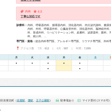
内科
4.5
丁寧な対応です
診療科：
内科、呼吸器内科、循環器内科、消化器内科、内分泌代謝科、糖尿
内科、外科、呼吸器外科、心臓血管外科、消化器外科、脳神経外科
科、形成外科、リハビリテーション科、皮膚科、泌尿器科、眼科、
科、婦人科、…
専門医・資格：
アクセス数 7月：
612
| 6月：
587
| 年間：
7,099
月
火
水
木
金
土
●
●
●
●
●
●
●
灘区岩屋北町（
岩屋駅
、
灘駅
、
王子公園駅
）
駐車場あり
マイナ受付 (スマホ可)
0）