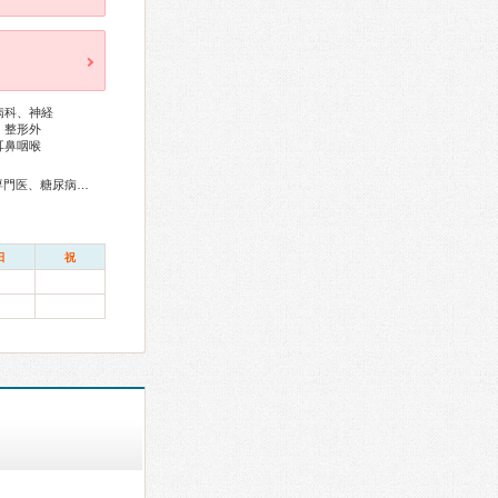
病科、神経
、整形外
耳鼻咽喉
総合内科専門医、アレルギー専門医、リウマチ専門医、外科専門医、糖尿病専門医、呼吸器専門医、呼吸器外科専門医、気管支鏡専門医、循環器専門医、心臓血管外科専門医、高血圧専門医、不整脈専門医、消化器病専門医、消化器外科専門医、消化器内視鏡専門医、泌尿器科専門医、神経内科専門医、脳神経外科専門医、整形外科専門医、手外科専門医、リハビリテーション科専門医、脊椎脊髄外科専門医、形成外科専門医、眼科専門医、耳鼻咽喉科専門医、産婦人科専門医、産科婦人科腹腔鏡技術認定医、老年病専門医、認知症専門医、心療内科専門医、麻酔科専門医、細胞診専門医、病理専門医、レーザー専門医、放射線科専門医、救急科専門医、がん治療認定医
日
祝