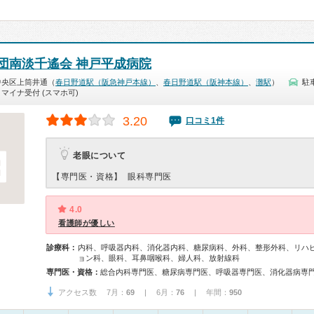
団南淡千遙会 神戸平成病院
中央区上筒井通（
春日野道駅（阪急神戸本線）
、
春日野道駅（阪神本線）
、
灘駅
）
駐
マイナ受付 (スマホ可)
3.20
口コミ1件
老眼について
【専門医・資格】
眼科専門医
4.0
看護師が優しい
診療科：
内科、呼吸器内科、消化器内科、糖尿病科、外科、整形外科、リハ
ョン科、眼科、耳鼻咽喉科、婦人科、放射線科
専門医・資格：
アクセス数 7月：
69
| 6月：
76
| 年間：
950