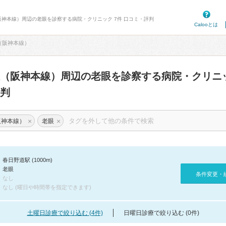
阪神本線）周辺の老眼を診察する病院・クリニック 7件 口コミ・評判
Calooとは
（阪神本線）
駅（阪神本線）周辺の老眼を診察する病院・クリニ
判
×
×
阪神本線）
老眼
春日野道駅 (1000m)
老眼
条件変更・
なし
なし (曜日や時間帯を指定できます)
土曜日診療で絞り込む (4件)
日曜日診療で絞り込む (0件)