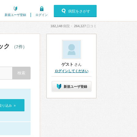
病院をさがす
新規ユーザ登録
ログイン
182,148
病院・
264,127
口コミ
ック
（7件）
ゲスト
さん
ログインしてください
新規ユーザ登録
絞り込み »