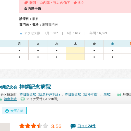
眼科・白内障・視力の低下
5.0
白内障手術
診療科：
眼科
専門医・資格：
眼科専門医
アクセス数 7月：
607
| 6月：
617
| 年間：
6,629
月
火
水
木
金
土
●
●
●
●
●
●
●
●
●
●
神鋼記念病院
神鋼記念会
中央区脇浜町（
春日野道駅（阪急神戸本線）
、
春日野道駅（阪神本線）
、
灘駅
）
駐車
治療実績
マイナ受付 (スマホ可)
女医在籍
3.56
口コミ24件