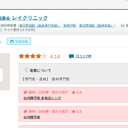
レイクリニック
医新会
中央区神若通（
春日野道駅（阪急神戸本線）
、
新神戸駅
、
春日野道駅（阪神本線）
）
マイナ受付 (スマホ可)
女医在籍
0）
4.14
口コミ7件
老眼について
【専門医・資格】
眼科専門医
眼科・白内障・視力の低下
5.0
白内障手術 多焦点レンズ
眼科・白内障・視力の低下
5.0
白内障手術