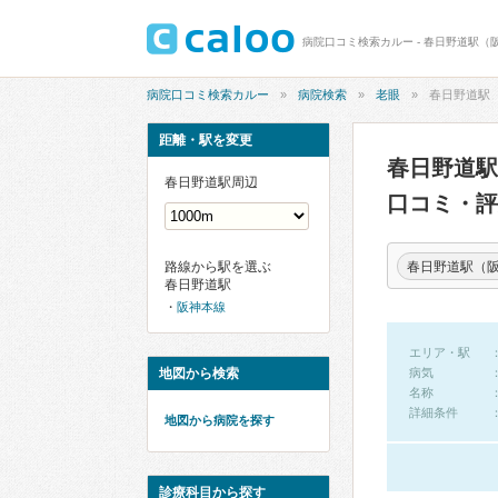
病院口コミ検索カルー - 春日野道駅（
病院口コミ検索カルー
病院検索
老眼
春日野道駅
距離・駅を変更
春日野道
春日野道駅周辺
口コミ・評
春日野道駅（
路線から駅を選ぶ
春日野道駅
阪神本線
エリア・駅
地図から検索
病気
名称
詳細条件
地図から病院を探す
診療科目から探す