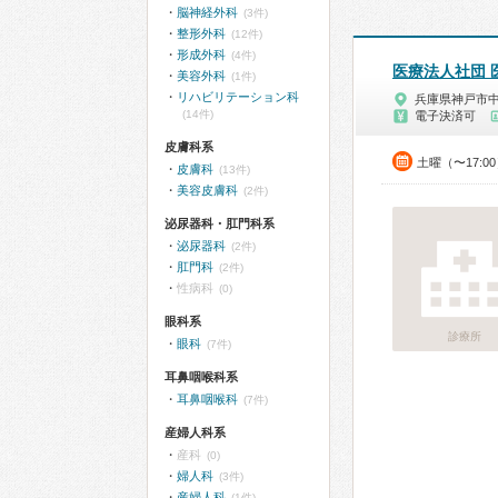
脳神経外科
(3件)
整形外科
(12件)
形成外科
(4件)
医療法人社団 
美容外科
(1件)
リハビリテーション科
兵庫県神戸市
(14件)
電子決済可
皮膚科系
土曜（〜17:0
皮膚科
(13件)
美容皮膚科
(2件)
泌尿器科・肛門科系
泌尿器科
(2件)
肛門科
(2件)
性病科
(0)
眼科系
診療所
眼科
(7件)
耳鼻咽喉科系
耳鼻咽喉科
(7件)
産婦人科系
産科
(0)
婦人科
(3件)
産婦人科
(1件)