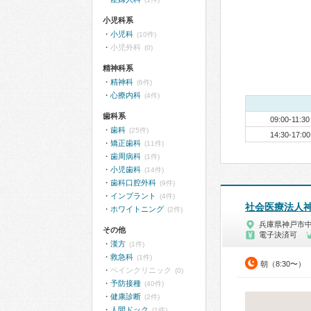
小児科系
小児科
(10件)
小児外科
(0)
精神科系
精神科
(6件)
心療内科
(4件)
歯科系
09:00-11:30
歯科
(25件)
14:30-17:00
矯正歯科
(11件)
歯周病科
(1件)
小児歯科
(14件)
歯科口腔外科
(9件)
インプラント
(4件)
社会医療法人
ホワイトニング
(2件)
兵庫県神戸市
その他
電子決済可
漢方
(1件)
救急科
(1件)
朝（8:30〜）
ペインクリニック
(0)
予防接種
(40件)
健康診断
(2件)
人間ドック
(1件)