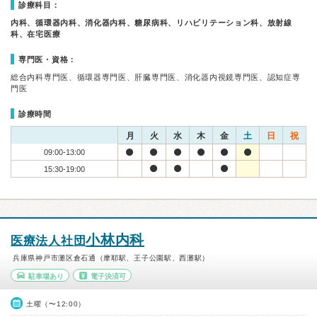
診療科目：
内科、循環器内科、消化器内科、糖尿病科、リハビリテーション科、放射線
科、在宅医療
専門医・資格：
総合内科専門医、循環器専門医、肝臓専門医、消化器内視鏡専門医、認知症専
門医
診療時間
月
火
水
木
金
土
日
祝
09:00-13:00
15:30-19:00
小林内科
医療法人社団
兵庫県神戸市灘区倉石通（摩耶駅、王子公園駅、西灘駅）
駐車場あり
電子決済可
土曜（〜12:00）