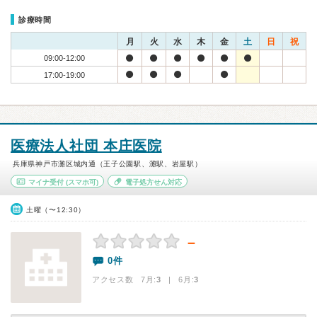
診療時間
月
火
水
木
金
土
日
祝
09:00-12:00
17:00-19:00
医療法人社団 本庄医院
兵庫県神戸市灘区城内通（王子公園駅、灘駅、岩屋駅）
マイナ受付
(スマホ可)
電子処方せん対応
土曜（〜12:30）
－
0件
アクセス数 7月:
3
| 6月:
3