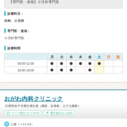
【専門医・資格】
小児科専門医
診療科目：
内科、小児科
専門医・資格：
小児科専門医
診療時間
月
火
水
木
金
土
日
祝
09:00-12:00
16:00-19:00
おがわ内科クリニック
兵庫県神戸市灘区灘北通（灘駅、岩屋駅、王子公園駅）
マイナ受付
(スマホ可)
電子処方せん対応
土曜（〜12:00）