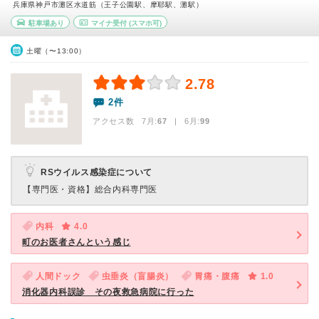
兵庫県神戸市灘区水道筋（王子公園駅、摩耶駅、灘駅）
駐車場あり
マイナ受付
(スマホ可)
土曜（〜13:00）
2.78
2件
アクセス数 7月:
67
| 6月:
99
RSウイルス感染症について
【専門医・資格】
総合内科専門医
内科
4.0
町のお医者さんという感じ
人間ドック
虫垂炎（盲腸炎）
胃痛・腹痛
1.0
消化器内科誤診 その夜救急病院に行った