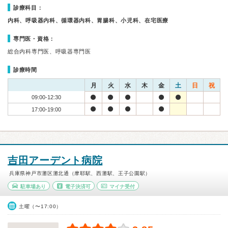
診療科目：
内科、呼吸器内科、循環器内科、胃腸科、小児科、在宅医療
専門医・資格：
総合内科専門医、呼吸器専門医
診療時間
月
火
水
木
金
土
日
祝
09:00-12:30
17:00-19:00
吉田アーデント病院
兵庫県神戸市灘区灘北通（摩耶駅、西灘駅、王子公園駅）
駐車場あり
電子決済可
マイナ受付
土曜（〜17:00）