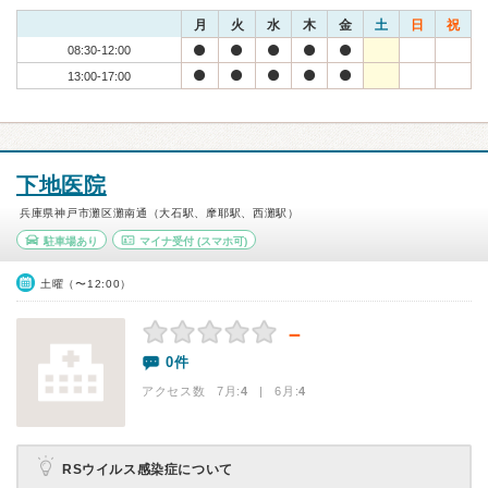
月
火
水
木
金
土
日
祝
08:30-12:00
13:00-17:00
下地医院
兵庫県神戸市灘区灘南通（大石駅、摩耶駅、西灘駅）
駐車場あり
マイナ受付
(スマホ可)
土曜（〜12:00）
－
0件
アクセス数 7月:
4
| 6月:
4
RSウイルス感染症について