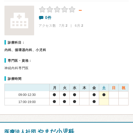
－
0件
アクセス数 7月:
2
| 6月:
2
診療科目：
内科、循環器内科、小児科
専門医・資格：
神経内科専門医
診療時間
月
火
水
木
金
土
日
祝
09:00-12:30
17:00-19:00
やまだ小児科
医療法人社団