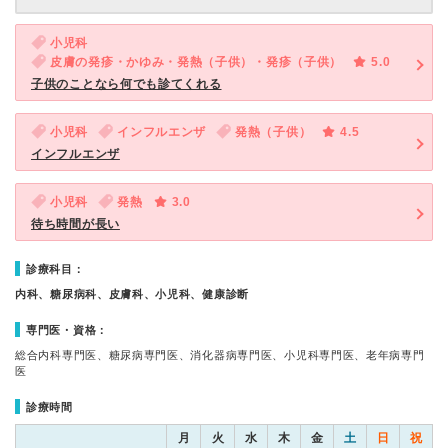
小児科
皮膚の発疹・かゆみ・発熱（子供）・発疹（子供）
5.0
子供のことなら何でも診てくれる
小児科
インフルエンザ
発熱（子供）
4.5
インフルエンザ
小児科
発熱
3.0
待ち時間が長い
診療科目：
内科、糖尿病科、皮膚科、小児科、健康診断
専門医・資格：
総合内科専門医、糖尿病専門医、消化器病専門医、小児科専門医、老年病専門
医
診療時間
月
火
水
木
金
土
日
祝