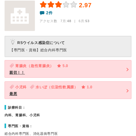
2.97
2件
アクセス数 7月:
48
| 6月:
53
RSウイルス感染症について
【専門医・資格】
総合内科専門医
胃腸炎（急性胃腸炎）
5.0
親切！！
小児科
水いぼ（伝染性軟属腫）
1.0
最悪
診療科目：
内科、胃腸科、小児科
専門医・資格：
総合内科専門医、消化器病専門医