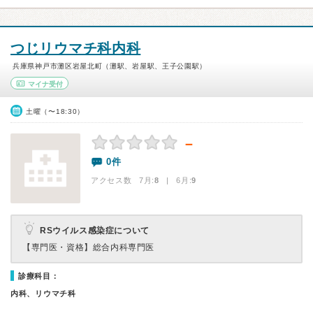
つじリウマチ科内科
兵庫県神戸市灘区岩屋北町（灘駅、岩屋駅、王子公園駅）
マイナ受付
土曜（〜18:30）
－
0件
アクセス数 7月:
8
| 6月:
9
RSウイルス感染症について
【専門医・資格】
総合内科専門医
診療科目：
内科、リウマチ科