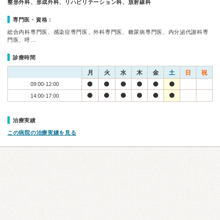
整形外科、形成外科、リハビリテーション科、放射線科
専門医・資格：
総合内科専門医、感染症専門医、外科専門医、糖尿病専門医、内分泌代謝科専
門医、呼…
診療時間
月
火
水
木
金
土
日
祝
09:00-12:00
14:00-17:00
治療実績
この病院の治療実績を見る