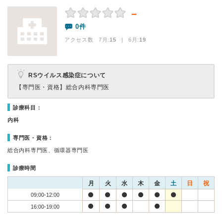
－
0件
アクセス数 7月:
15
| 6月:
19
RSウイルス感染症について
【専門医・資格】
総合内科専門医
診療科目：
内科
専門医・資格：
総合内科専門医、循環器専門医
診療時間
月
火
水
木
金
土
日
祝
09:00-12:00
16:00-19:00