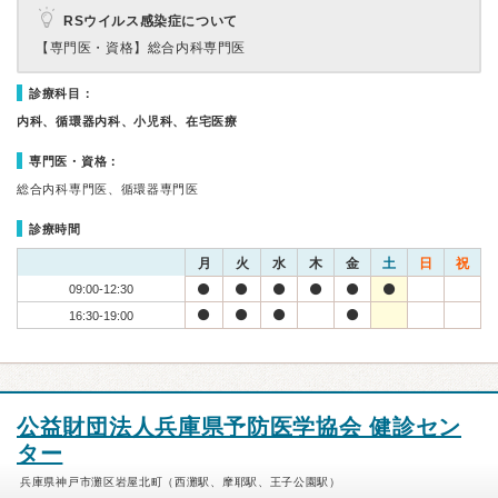
RSウイルス感染症について
【専門医・資格】
総合内科専門医
診療科目：
内科、循環器内科、小児科、在宅医療
専門医・資格：
総合内科専門医、循環器専門医
診療時間
月
火
水
木
金
土
日
祝
09:00-12:30
16:30-19:00
公益財団法人兵庫県予防医学協会 健診セン
ター
兵庫県神戸市灘区岩屋北町（西灘駅、摩耶駅、王子公園駅）