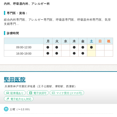
内科、呼吸器内科、アレルギー科
専門医・資格：
総合内科専門医、アレルギー専門医、呼吸器専門医、呼吸器外科専門医、気管
支鏡専門…
診療時間
月
火
水
木
金
土
日
祝
09:00-12:00
16:00-19:00
堅田医院
兵庫県神戸市灘区岸地通（王子公園駅、摩耶駅、西灘駅）
駐車場あり
電子決済可
マイナ受付
(スマホ可)
電子処方せん対応
土曜（〜12:00）