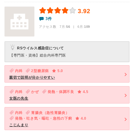
3.92
3件
アクセス数 7月:
56
| 6月:
109
RSウイルス感染症について
【専門医・資格】
総合内科専門医
内科
2型糖尿病
5.0
親切で説明が分かりやすい
内科
かぜ
発熱・体調不良
4.5
女医の先生
内科
胃腸炎（急性胃腸炎）
発熱・吐き気・嘔吐・急性の下痢
4.0
こじんまり