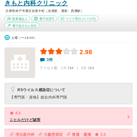
きもと内科クリニック
兵庫県神戸市灘区岩屋中町（岩屋駅、灘駅、西灘駅）
駐車場あり
電子決済可
マイナ受付
(スマホ可)
電子処方せん対応
土曜（〜19:00）
2.98
3件
アクセス数 7月:
154
| 6月:
124
RSウイルス感染症について
【専門医・資格】
総合内科専門医
4.5
ニヒルだけど誠実
消化器内科
大腸憩室症
胃痛・腹痛
3.0