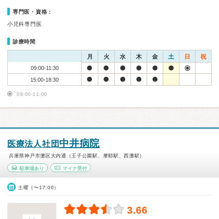
専門医・資格：
小児科専門医
診療時間
月
火
水
木
金
土
日
祝
09:00-11:30
15:00-18:30
09:00-11:00
中井病院
医療法人社団
兵庫県神戸市灘区大内通（王子公園駅、摩耶駅、西灘駅）
駐車場あり
マイナ受付
土曜（〜17:00）
3.66