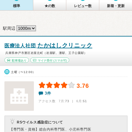
標準
★の数
レビュー数
新着・更新
駅周辺
たかはしクリニック
医療法人社団
兵庫県神戸市灘区岩屋北町（岩屋駅、灘駅、王子公園駅）
駐車場あり
マイナ受付
(スマホ可)
土曜（〜12:00）
3.76
3件
アクセス数 7月:
73
| 6月:
51
RSウイルス感染症について
【専門医・資格】
総合内科専門医、小児科専門医