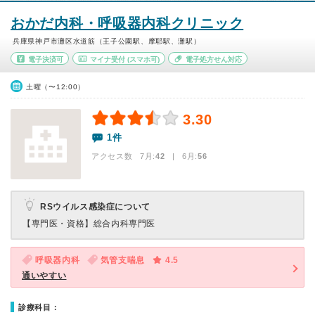
おかだ内科・呼吸器内科クリニック
兵庫県神戸市灘区水道筋（王子公園駅、摩耶駅、灘駅）
電子決済可
マイナ受付
(スマホ可)
電子処方せん対応
土曜（〜12:00）
3.30
1件
アクセス数 7月:
42
| 6月:
56
RSウイルス感染症について
【専門医・資格】
総合内科専門医
呼吸器内科
気管支喘息
4.5
通いやすい
診療科目：