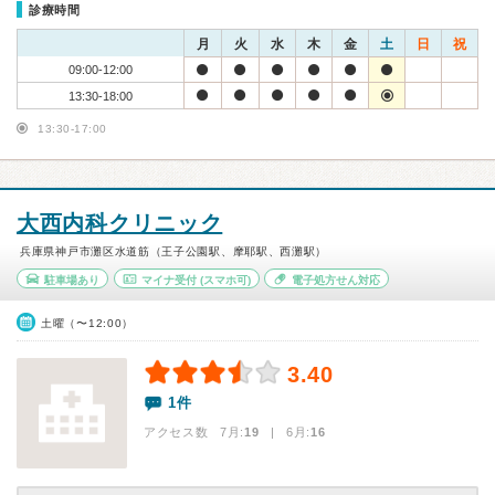
診療時間
月
火
水
木
金
土
日
祝
09:00-12:00
13:30-18:00
13:30-17:00
大西内科クリニック
兵庫県神戸市灘区水道筋（王子公園駅、摩耶駅、西灘駅）
駐車場あり
マイナ受付
(スマホ可)
電子処方せん対応
土曜（〜12:00）
3.40
1件
アクセス数 7月:
19
| 6月:
16