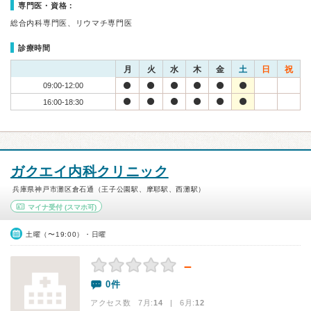
専門医・資格：
総合内科専門医、リウマチ専門医
診療時間
月
火
水
木
金
土
日
祝
09:00-12:00
16:00-18:30
ガクエイ内科クリニック
兵庫県神戸市灘区倉石通（王子公園駅、摩耶駅、西灘駅）
マイナ受付
(スマホ可)
土曜（〜19:00）・日曜
－
0件
アクセス数 7月:
14
| 6月:
12