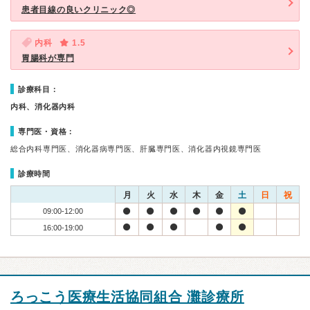
患者目線の良いクリニック◎
内科
1.5
胃腸科が専門
診療科目：
内科、消化器内科
専門医・資格：
総合内科専門医、消化器病専門医、肝臓専門医、消化器内視鏡専門医
診療時間
月
火
水
木
金
土
日
祝
09:00-12:00
16:00-19:00
ろっこう医療生活協同組合 灘診療所