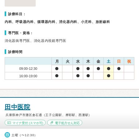
診療科目：
内科、呼吸器内科、循環器内科、消化器内科、小児科、放射線科
専門医・資格：
消化器病専門医、消化器内視鏡専門医
診療時間
月
火
水
木
金
土
日
祝
09:00-12:30
16:00-19:00
田中医院
兵庫県神戸市灘区倉石通（王子公園駅、摩耶駅、西灘駅）
マイナ受付
(スマホ可)
電子処方せん対応
土曜（〜12:30）