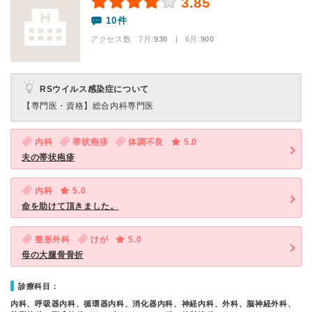
3.85
10件
アクセス数 7月:
930
| 6月:
900
RSウイルス感染症について
【専門医・資格】
総合内科専門医
内科
帯状疱疹
体調不良
5.0
夫の帯状疱疹
内科
5.0
命を助けて頂きました。
整形外科
けが
5.0
母の大腿骨骨折
診療科目：
内科、呼吸器内科、循環器内科、消化器内科、神経内科、外科、脳神経外科、