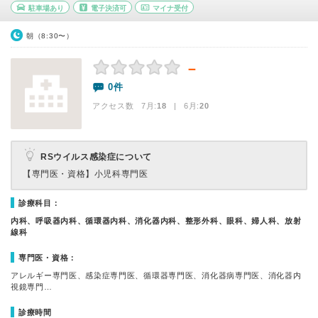
駐車場あり
電子決済可
マイナ受付
朝（8:30〜）
－
0件
アクセス数 7月:
18
| 6月:
20
RSウイルス感染症について
【専門医・資格】
小児科専門医
診療科目：
内科、呼吸器内科、循環器内科、消化器内科、整形外科、眼科、婦人科、放射
線科
専門医・資格：
アレルギー専門医、感染症専門医、循環器専門医、消化器病専門医、消化器内
視鏡専門…
診療時間