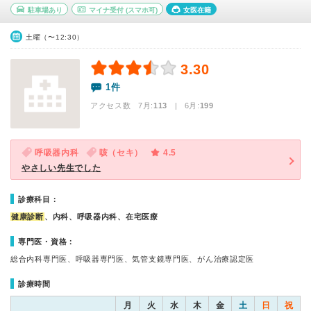
駐車場あり
マイナ受付
(スマホ可)
女医在籍
土曜（〜12:30）
3.30
1件
アクセス数 7月:
113
| 6月:
199
呼吸器内科
咳（セキ）
4.5
やさしい先生でした
診療科目：
健康診断
、内科、呼吸器内科、在宅医療
専門医・資格：
総合内科専門医、呼吸器専門医、気管支鏡専門医、がん治療認定医
診療時間
月
火
水
木
金
土
日
祝