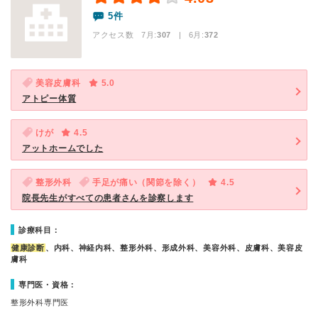
5件
アクセス数 7月:
307
| 6月:
372
美容皮膚科
5.0
アトピー体質
けが
4.5
アットホームでした
整形外科
手足が痛い（関節を除く）
4.5
院長先生がすべての患者さんを診察します
診療科目：
健康診断
、内科、神経内科、整形外科、形成外科、美容外科、皮膚科、美容皮
膚科
専門医・資格：
整形外科専門医