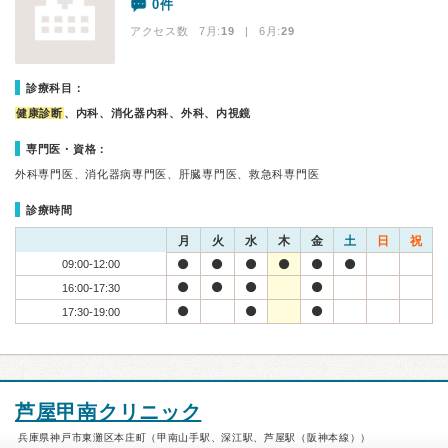
0件
アクセス数 7月:
19
| 6月:
29
診療科目：
健康診断
、内科、消化器内科、外科、内視鏡
専門医・資格：
外科専門医、消化器病専門医、肝臓専門医、救急科専門医
診療時間
月
火
水
木
金
土
日
祝
09:00-12:00
16:00-17:30
17:30-19:00
芦屋甲南クリニック
兵庫県神戸市東灘区本庄町（甲南山手駅、深江駅、芦屋駅（阪神本線））