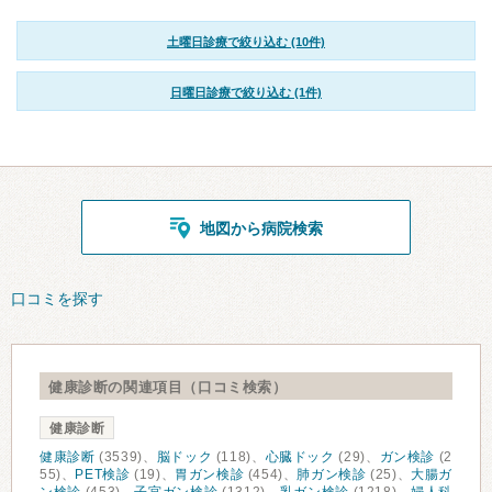
土曜日診療で絞り込む (10件)
日曜日診療で絞り込む (1件)
地図から病院検索
口コミを探す
健康診断の関連項目（口コミ検索）
健康診断
健康診断
(3539)、
脳ドック
(118)、
心臓ドック
(29)、
ガン検診
(2
55)、
PET検診
(19)、
胃ガン検診
(454)、
肺ガン検診
(25)、
大腸ガ