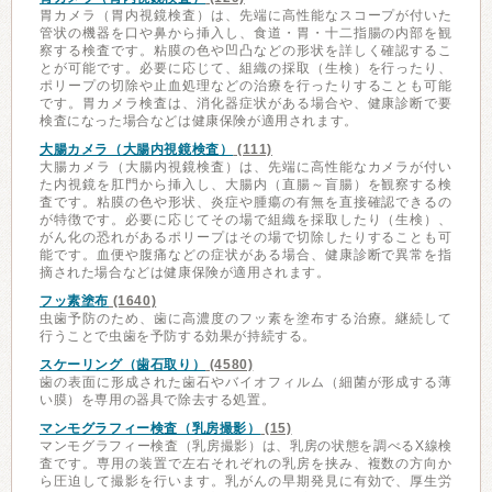
胃カメラ（胃内視鏡検査）は、先端に高性能なスコープが付いた
管状の機器を口や鼻から挿入し、食道・胃・十二指腸の内部を観
察する検査です。粘膜の色や凹凸などの形状を詳しく確認するこ
とが可能です。必要に応じて、組織の採取（生検）を行ったり、
ポリープの切除や止血処理などの治療を行ったりすることも可能
です。胃カメラ検査は、消化器症状がある場合や、健康診断で要
検査になった場合などは健康保険が適用されます。
大腸カメラ（大腸内視鏡検査）
(111)
大腸カメラ（大腸内視鏡検査）は、先端に高性能なカメラが付い
た内視鏡を肛門から挿入し、大腸内（直腸～盲腸）を観察する検
査です。粘膜の色や形状、炎症や腫瘍の有無を直接確認できるの
が特徴です。必要に応じてその場で組織を採取したり（生検）、
がん化の恐れがあるポリープはその場で切除したりすることも可
能です。血便や腹痛などの症状がある場合、健康診断で異常を指
摘された場合などは健康保険が適用されます。
フッ素塗布
(1640)
虫歯予防のため、歯に高濃度のフッ素を塗布する治療。継続して
行うことで虫歯を予防する効果が持続する。
スケーリング（歯石取り）
(4580)
歯の表面に形成された歯石やバイオフィルム（細菌が形成する薄
い膜）を専用の器具で除去する処置。
マンモグラフィー検査（乳房撮影）
(15)
マンモグラフィー検査（乳房撮影）は、乳房の状態を調べるX線検
査です。専用の装置で左右それぞれの乳房を挟み、複数の方向か
ら圧迫して撮影を行います。乳がんの早期発見に有効で、厚生労