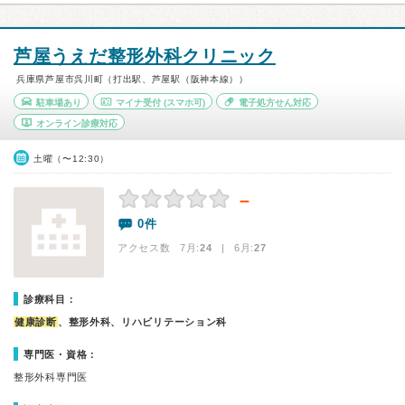
芦屋うえだ整形外科クリニック
兵庫県芦屋市呉川町（打出駅、芦屋駅（阪神本線））
駐車場あり
マイナ受付
(スマホ可)
電子処方せん対応
オンライン診療対応
土曜（〜12:30）
－
0件
アクセス数 7月:
24
| 6月:
27
診療科目：
健康診断
、整形外科、リハビリテーション科
専門医・資格：
整形外科専門医