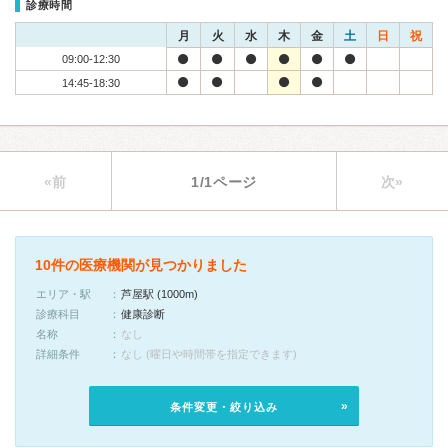
診療時間
月
火
水
木
金
土
日
祝
09:00-12:30
14:45-18:30
«前
1/1ページ
次»
10件の医療機関が見つかりました
エリア・駅
芦屋駅 (1000m)
診療科目
健康診断
名称
なし
詳細条件
なし (曜日や時間帯を指定できます)
条件変更・絞り込み