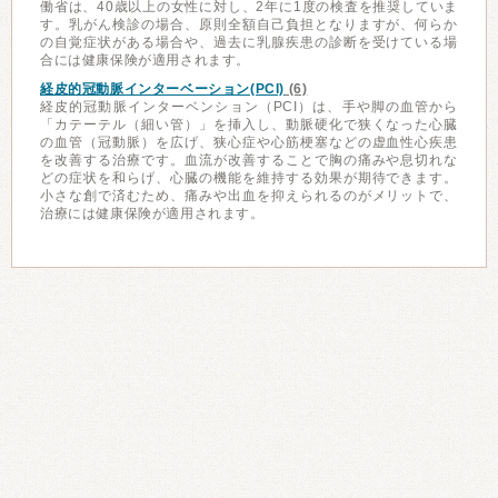
働省は、40歳以上の女性に対し、2年に1度の検査を推奨していま
す。乳がん検診の場合、原則全額自己負担となりますが、何らか
の自覚症状がある場合や、過去に乳腺疾患の診断を受けている場
合には健康保険が適用されます。
経皮的冠動脈インターベーション(PCI)
(6)
経皮的冠動脈インターベンション（PCI）は、手や脚の血管から
「カテーテル（細い管）」を挿入し、動脈硬化で狭くなった心臓
の血管（冠動脈）を広げ、狭心症や心筋梗塞などの虚血性心疾患
を改善する治療です。血流が改善することで胸の痛みや息切れな
どの症状を和らげ、心臓の機能を維持する効果が期待できます。
小さな創で済むため、痛みや出血を抑えられるのがメリットで、
治療には健康保険が適用されます。