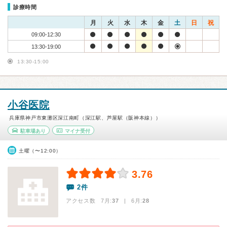
診療時間
月
火
水
木
金
土
日
祝
09:00-12:30
13:30-19:00
13:30-15:00
小谷医院
兵庫県神戸市東灘区深江南町（深江駅、芦屋駅（阪神本線））
駐車場あり
マイナ受付
土曜（〜12:00）
3.76
2件
アクセス数 7月:
37
| 6月:
28