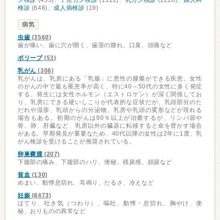
ン検診
(453)、
子宮ガン検診
(1312)、
乳ガン検診
(1218)、
婦人科
検診
(648)、
成人病検診
(19)
病気
虫歯
(3560)
歯が痛い、歯に穴が開く、歯茎の腫れ、口臭、頭痛など
ポリープ
(53)
乳がん
(306)
乳がんは、乳房にある「乳腺」に悪性の腫瘍ができる疾患。女性
のがんの中で最も罹患率が高く、特に40～50代の女性に多く発症
する。発生には女性ホルモン（エストロゲン）が深く関係してお
り、乳房にできる硬いしこりが代表的な症状だが、乳頭部分のた
だれや湿疹、乳頭からの分泌物、乳房や乳頭の変形などが現れる
場合もある。初期のがんは90％以上が治癒するが、リンパ節や
骨、肺、肝臓など、乳房以外の臓器に転移すると命を脅かす場合
がある。早期発見が重要なため、40代以降の女性は2年に1度、乳
がん検診を受けることが推奨されている。
卵巣嚢腫
(207)
下腹部の痛み、下腹部のハリ、便秘、残尿感、頻尿など
貧血
(130)
めまい、動悸息切れ、耳鳴り、だるさ、冷えなど
妊娠
(8473)
ほてり、吐き気（つわり）、嘔吐、動悸・息切れ、胸やけ、便
秘、おりものの異常など