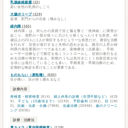
乳腺線維腺腫
(22)
若い女性の乳房のしこり
大腸ポリープ
(229)
血便、肛門からの出血（痛みなし）
緑内障
(365)
「緑内障」は、何らかの原因で目と脳を繋ぐ「視神経」に障害が
起こり、視野の一部が徐々に欠けたり狭くなったりする疾患。40
歳以上の20人に1人が発症するポピュラーな疾患だが、適切な治療
を行わず、症状が進行すると失明の恐れがある。眼圧の上昇が緑
内障の発症要因の一つであるため、薬物療法（点眼薬）、手術、
レーザー治療などで眼圧を低くコントロールし、症状の進行を止
める治療が有効である。初期のうちは気付きにくく自覚症状が出
る頃には進行していることも多い。早期発見・早期治療のため、
定期的な検診を受けることが重要である。
ものもらい（麦粒種）
(605)
目が痛い、目が赤く腫れるなど
診療内容
再検査・精密検査
(914)、
婦人科系の診療（生理不順など）
(429
9)、
子ども（15歳頃まで）
(2240)、
予防歯科
(2381)、
目
(190
0)、
妊娠・出産・分娩
(7988)、
虫歯治療
(20968)、
歯のクリーニ
ング
(5656)
診療・治療法
胃カメラ（胃内視鏡検査）
(129)