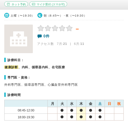
ネット予約
マイナ受付
(スマホ可)
土曜（〜19:30）
朝（8:45〜）・夜（〜19:30）
－
0件
アクセス数 7月:
21
| 6月:
11
診療科目：
健康診断
、内科、循環器内科、在宅医療
専門医・資格：
外科専門医、循環器専門医、心臓血管外科専門医
診療時間
月
火
水
木
金
土
日
祝
08:45-12:00
18:00-19:30