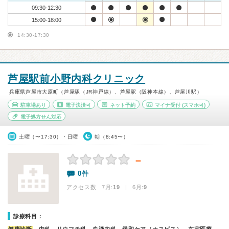
09:30-12:30
15:00-18:00
14:30-17:30
芦屋駅前小野内科クリニック
兵庫県芦屋市大原町（芦屋駅（JR神戸線）、芦屋駅（阪神本線）、芦屋川駅）
駐車場あり
電子決済可
ネット予約
マイナ受付
(スマホ可)
電子処方せん対応
土曜（〜17:30）・日曜
朝（8:45〜）
－
0件
アクセス数 7月:
19
| 6月:
9
診療科目：