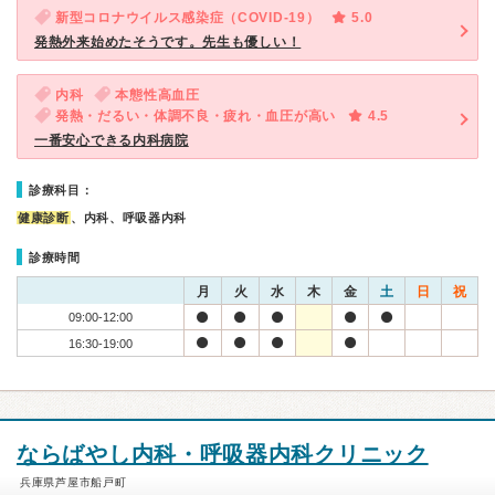
新型コロナウイルス感染症（COVID-19）
5.0
発熱外来始めたそうです。先生も優しい！
内科
本態性高血圧
発熱・だるい・体調不良・疲れ・血圧が高い
4.5
一番安心できる内科病院
診療科目：
健康診断
、内科、呼吸器内科
診療時間
月
火
水
木
金
土
日
祝
09:00-12:00
16:30-19:00
ならばやし内科・呼吸器内科クリニック
兵庫県芦屋市船戸町