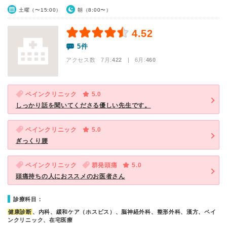
土曜（〜15:00）
朝（8:00〜）
4.52
5件
アクセス数 7月:
422
| 6月:
460
ペインクリニック
5.0
しっかり話を聞いてくださる優しい先生です。
ペインクリニック
5.0
ぎっくり腰
ペインクリニック
群発頭痛
5.0
頭痛持ちの人におススメのお医者さん
診療科目：
健康診断
、内科、緩和ケア（ホスピス）、脳神経外科、整形外科、漢方、ペイ
ンクリニック、在宅医療