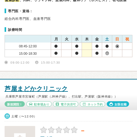
健康診断
、内科、リウマチ科、血液内科、緩和ケア（ホスピス）、在宅医療
専門医・資格：
総合内科専門医、血液専門医
診療時間
月
火
水
木
金
土
日
祝
08:45-12:00
15:00-18:30
09:00-12:00
15:00-17:30
芦屋まどかクリニック
兵庫県芦屋市宮塚町（芦屋駅（JR神戸線）、打出駅、芦屋駅（阪神本線））
新規開院！
駐車場あり
電子決済可
ネット予約
女医在籍
土曜（〜12:00）
－