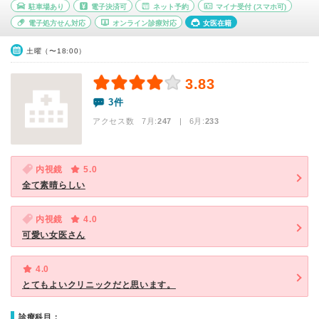
駐車場あり
電子決済可
ネット予約
マイナ受付
(スマホ可)
電子処方せん対応
オンライン診療対応
女医在籍
土曜（〜18:00）
3.83
3件
アクセス数 7月:
247
| 6月:
233
内視鏡
5.0
全て素晴らしい
内視鏡
4.0
可愛い女医さん
4.0
とてもよいクリニックだと思います。
診療科目：