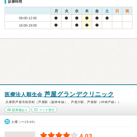
診療時間
月
火
水
木
金
土
日
祝
09:00-12:00
16:00-19:00
芦屋グランデクリニック
医療法人順生会
兵庫県芦屋市前田町（芦屋駅（阪神本線）、芦屋川駅、芦屋駅（JR神戸線））
駐車場あり
マイナ受付
土曜（〜15:00）
4.03