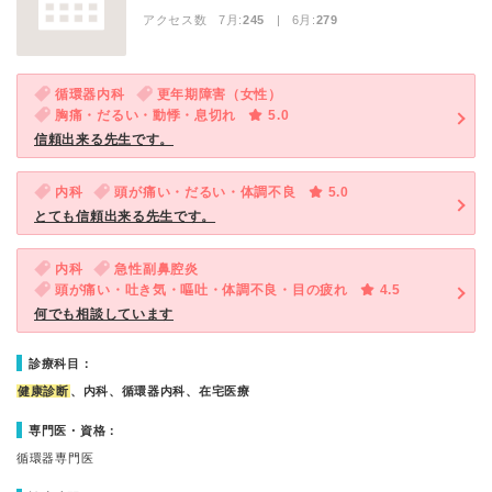
アクセス数 7月:
245
| 6月:
279
循環器内科
更年期障害（女性）
胸痛・だるい・動悸・息切れ
5.0
信頼出来る先生です。
内科
頭が痛い・だるい・体調不良
5.0
とても信頼出来る先生です。
内科
急性副鼻腔炎
頭が痛い・吐き気・嘔吐・体調不良・目の疲れ
4.5
何でも相談しています
診療科目：
健康診断
、内科、循環器内科、在宅医療
専門医・資格：
循環器専門医