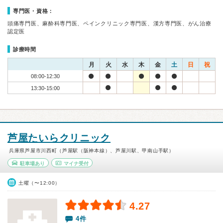
専門医・資格：
頭痛専門医、麻酔科専門医、ペインクリニック専門医、漢方専門医、がん治療
認定医
診療時間
月
火
水
木
金
土
日
祝
08:00-12:30
13:30-15:00
芦屋たいらクリニック
兵庫県芦屋市川西町（芦屋駅（阪神本線）、芦屋川駅、甲南山手駅）
駐車場あり
マイナ受付
土曜（〜12:00）
4.27
4件