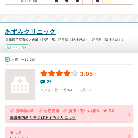
16:30-19:00
あずみクリニック
兵庫県芦屋市松ノ内町（芦屋川駅、芦屋駅（JR神戸線）、芦屋駅（阪神本線））
マイナ受付
土曜（〜12:00）
3.95
2件
アクセス数 7月:
64
| 6月:
80
循環器内科
心筋梗塞
胸痛・背中の痛み
5.0
循環器内科と言えばあずみクリニック
5.0