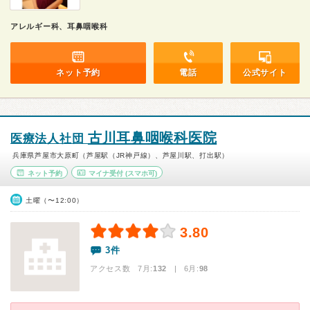
アレルギー科、耳鼻咽喉科
ネット予約
電話
公式サイト
古川耳鼻咽喉科医院
医療法人社団
兵庫県芦屋市大原町（芦屋駅（JR神戸線）、芦屋川駅、打出駅）
ネット予約
マイナ受付
(スマホ可)
土曜（〜12:00）
3.80
3件
アクセス数 7月:
132
| 6月:
98