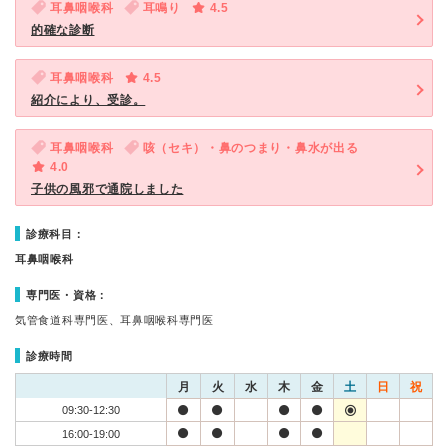
耳鼻咽喉科
耳鳴り
4.5
的確な診断
耳鼻咽喉科
4.5
紹介により、受診。
耳鼻咽喉科
咳（セキ）・鼻のつまり・鼻水が出る
4.0
子供の風邪で通院しました
診療科目：
耳鼻咽喉科
専門医・資格：
気管食道科専門医、耳鼻咽喉科専門医
診療時間
月
火
水
木
金
土
日
祝
09:30-12:30
16:00-19:00