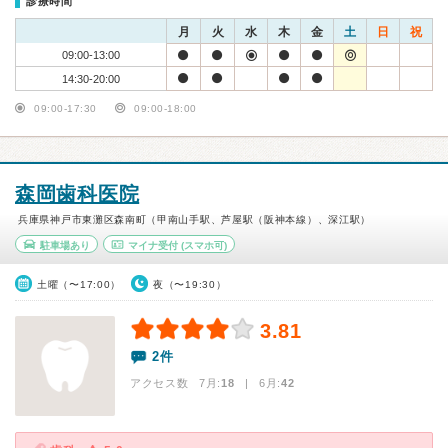
診療時間
月
火
水
木
金
土
日
祝
09:00-13:00
14:30-20:00
09:00-17:30
09:00-18:00
森岡歯科医院
兵庫県神戸市東灘区森南町（甲南山手駅、芦屋駅（阪神本線）、深江駅）
駐車場あり
マイナ受付
(スマホ可)
土曜（〜17:00）
夜（〜19:30）
3.81
2件
アクセス数 7月:
18
| 6月:
42