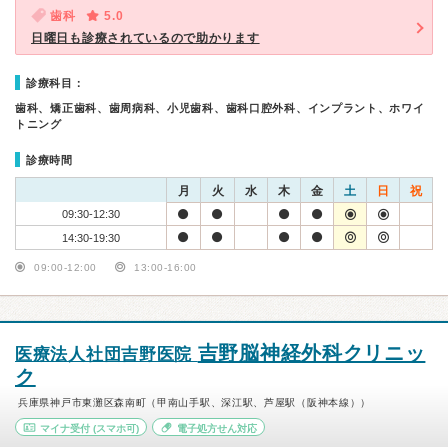
歯科
5.0
日曜日も診療されているので助かります
診療科目：
歯科、矯正歯科、歯周病科、小児歯科、歯科口腔外科、インプラント、ホワイ
トニング
診療時間
月
火
水
木
金
土
日
祝
09:30-12:30
14:30-19:30
09:00-12:00
13:00-16:00
吉野脳神経外科クリニッ
医療法人社団吉野医院
ク
兵庫県神戸市東灘区森南町（甲南山手駅、深江駅、芦屋駅（阪神本線））
マイナ受付
(スマホ可)
電子処方せん対応