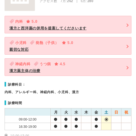
アクセス数 7月:
262
| 6月:
280
内科
5.0
漢方と西洋薬の併用を提案してくださいます
小児科
発熱（子供）
5.0
親切な対応
神経内科
うつ病
4.5
漢方薬主体の治療
診療科目：
内科、アレルギー科、神経内科、小児科、漢方
診療時間
月
火
水
木
金
土
日
祝
09:00-12:00
16:30-19:00
10:00-15:00