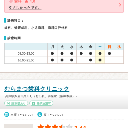
歯科
4.0
やさしかったです。
診療科目：
歯科、矯正歯科、小児歯科、歯科口腔外科
診療時間
月
火
水
木
金
土
日
祝
09:30-13:00
16:00-21:00
むらまつ歯科クリニック
兵庫県芦屋市呉川町（打出駅、芦屋駅（阪神本線））
駐車場あり
電子決済可
土曜（〜18:00）
夜（〜20:00）