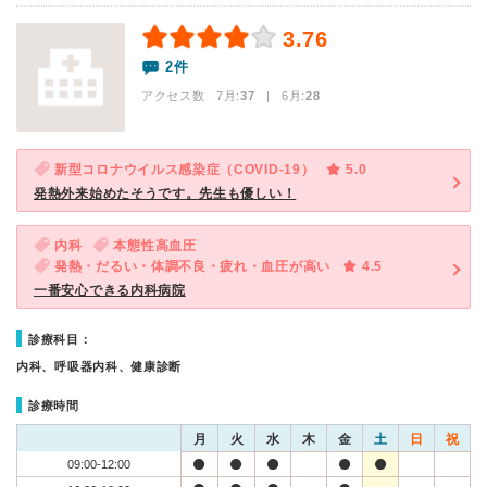
3.76
2件
アクセス数 7月:
37
| 6月:
28
新型コロナウイルス感染症（COVID-19）
5.0
発熱外来始めたそうです。先生も優しい！
内科
本態性高血圧
発熱・だるい・体調不良・疲れ・血圧が高い
4.5
一番安心できる内科病院
診療科目：
内科、呼吸器内科、健康診断
診療時間
月
火
水
木
金
土
日
祝
09:00-12:00