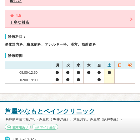
優しい
4.5
丁寧な対応
診療科目：
消化器内科、糖尿病科、アレルギー科、漢方、放射線科
診療時間
月
火
水
木
金
土
日
祝
09:00-12:30
16:00-19:00
芦屋やなもとペインクリニック
兵庫県芦屋市船戸町（芦屋駅（JR神戸線）、芦屋川駅、芦屋駅（阪神本線））
駐車場あり
マイナ受付
土曜（〜13:30）