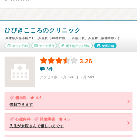
ひびきこころのクリニック
兵庫県芦屋市船戸町（芦屋駅（JR神戸線）、芦屋川駅、芦屋駅（阪神本線））
ネット予約
マイナ受付
電子処方せん対応
女医在籍
3.26
3件
アクセス数 7月:
324
| 6月:
583
精神科
4.5
信頼できます
心療内科
発達障害
4.5
先生が女医さんで優しい方です