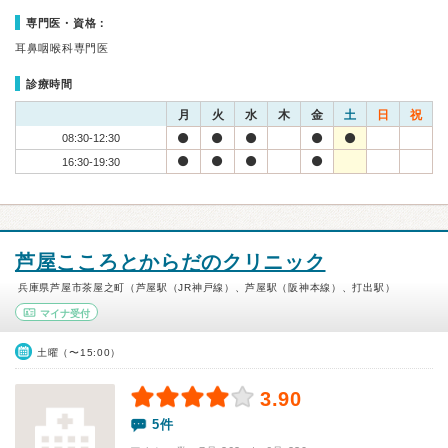
専門医・資格：
耳鼻咽喉科専門医
診療時間
月
火
水
木
金
土
日
祝
08:30-12:30
16:30-19:30
芦屋こころとからだのクリニック
兵庫県芦屋市茶屋之町（芦屋駅（JR神戸線）、芦屋駅（阪神本線）、打出駅）
マイナ受付
土曜（〜15:00）
3.90
5件