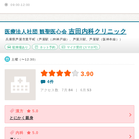
09:00-12:00
吉田内科クリニック
医療法人社団 観聖医心会
兵庫県芦屋市業平町（芦屋駅（JR神戸線）、芦屋川駅、芦屋駅（阪神本線））
駐車場あり
ネット予約
マイナ受付
(スマホ可)
土曜（〜12:30）
3.90
4件
アクセス数 7月:
84
| 6月:
53
漢方
5.0
とにかく親身
内科
5.0