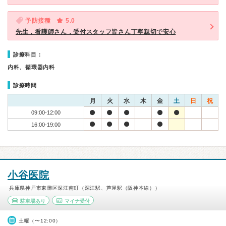
予防接種
5.0
先生，看護師さん，受付スタッフ皆さん丁寧親切で安心
診療科目：
内科、循環器内科
診療時間
月
火
水
木
金
土
日
祝
09:00-12:00
16:00-19:00
小谷医院
兵庫県神戸市東灘区深江南町（深江駅、芦屋駅（阪神本線））
駐車場あり
マイナ受付
土曜（〜12:00）