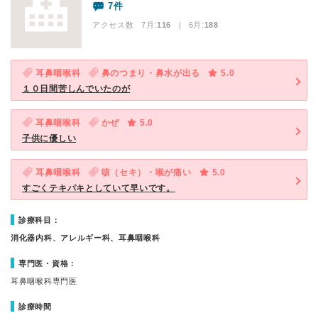
7件
アクセス数 7月:
116
| 6月:
188
耳鼻咽喉科
鼻のつまり・鼻水が出る
5.0
１０日間苦しんでいたのが
耳鼻咽喉科
かぜ
5.0
子供に優しい
耳鼻咽喉科
咳（セキ）・喉が痛い
5.0
すごくテキパキとしていて早いです。
診療科目：
消化器内科、アレルギー科、耳鼻咽喉科
専門医・資格：
耳鼻咽喉科専門医
診療時間