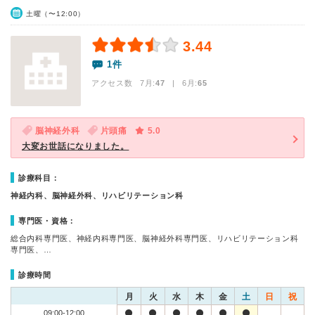
土曜（〜12:00）
3.44
1件
アクセス数 7月:
47
| 6月:
65
脳神経外科
片頭痛
5.0
大変お世話になりました。
診療科目：
神経内科、脳神経外科、リハビリテーション科
専門医・資格：
総合内科専門医、神経内科専門医、脳神経外科専門医、リハビリテーション科
専門医、…
診療時間
月
火
水
木
金
土
日
祝
09:00-12:00