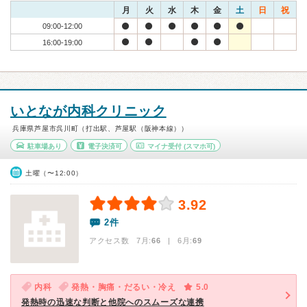
月
火
水
木
金
土
日
祝
09:00-12:00
16:00-19:00
いとなが内科クリニック
兵庫県芦屋市呉川町（打出駅、芦屋駅（阪神本線））
駐車場あり
電子決済可
マイナ受付
(スマホ可)
土曜（〜12:00）
3.92
2件
アクセス数 7月:
66
| 6月:
69
内科
発熱・胸痛・だるい・冷え
5.0
発熱時の迅速な判断と他院へのスムーズな連携