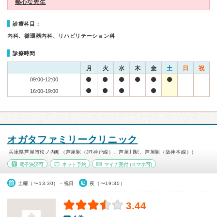
熱心な先生
診療科目：
内科、循環器内科、リハビリテーション科
診療時間
月
火
水
木
金
土
日
祝
09:00-12:00
16:00-19:00
オガタファミリークリニック
兵庫県芦屋市松ノ内町（芦屋駅（JR神戸線）、芦屋川駅、芦屋駅（阪神本線））
電子決済可
ネット予約
マイナ受付
(スマホ可)
土曜（〜13:30）・祝日
夜（〜19:30）
3.44