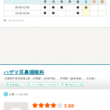
月
火
水
木
金
土
日
祝
09:00-12:00
15:30-18:30
09:30-13:30
ハザマ耳鼻咽喉科
兵庫県芦屋市茶屋之町（芦屋駅（JR神戸線）、芦屋駅（阪神本線）、打出駅）
駐車場あり
マイナ受付
(スマホ可)
電子処方せん対応
土曜（〜12:00）
3.88