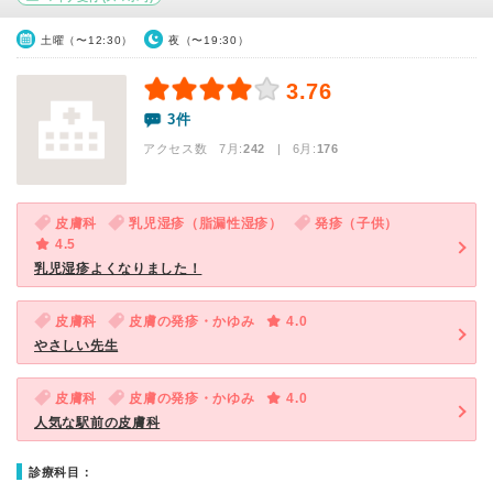
土曜（〜12:30）
夜（〜19:30）
3.76
3件
アクセス数 7月:
242
| 6月:
176
皮膚科
乳児湿疹（脂漏性湿疹）
発疹（子供）
4.5
乳児湿疹よくなりました！
皮膚科
皮膚の発疹・かゆみ
4.0
やさしい先生
皮膚科
皮膚の発疹・かゆみ
4.0
人気な駅前の皮膚科
診療科目：