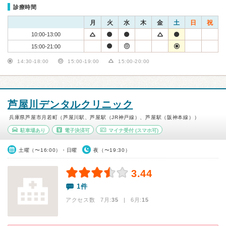
診療時間
月
火
水
木
金
土
日
祝
10:00-13:00
15:00-21:00
14:30-18:00
15:00-19:00
15:00-20:00
芦屋川デンタルクリニック
兵庫県芦屋市月若町（芦屋川駅、芦屋駅（JR神戸線）、芦屋駅（阪神本線））
駐車場あり
電子決済可
マイナ受付
(スマホ可)
土曜（〜16:00）・日曜
夜（〜19:30）
3.44
1件
アクセス数 7月:
35
| 6月:
15