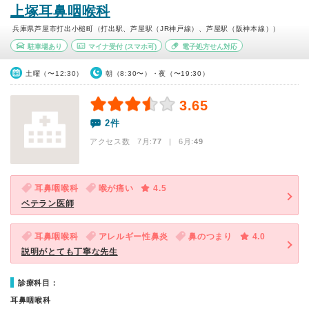
上塚耳鼻咽喉科
兵庫県芦屋市打出小槌町（打出駅、芦屋駅（JR神戸線）、芦屋駅（阪神本線））
駐車場あり
マイナ受付
(スマホ可)
電子処方せん対応
土曜（〜12:30）
朝（8:30〜）・夜（〜19:30）
3.65
2件
アクセス数 7月:
77
| 6月:
49
耳鼻咽喉科
喉が痛い
4.5
ベテラン医師
耳鼻咽喉科
アレルギー性鼻炎
鼻のつまり
4.0
説明がとても丁寧な先生
診療科目：
耳鼻咽喉科