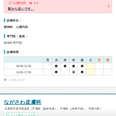
心療内科
1.0
駅から近いです。
診療科目：
精神科、心療内科
専門医・資格：
精神科専門医
診療時間
月
火
水
木
金
土
日
祝
09:00-12:30
14:00-17:30
14:00-16:00
ながさわ皮膚科
兵庫県芦屋市精道町（芦屋駅（阪神本線）、芦屋駅（JR神戸線）、芦屋川駅）
マイナ受付
(スマホ可)