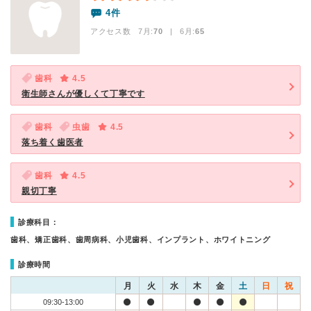
4件
アクセス数 7月:
70
| 6月:
65
歯科
4.5
衛生師さんが優しくて丁寧です
歯科
虫歯
4.5
落ち着く歯医者
歯科
4.5
親切丁寧
診療科目：
歯科、矯正歯科、歯周病科、小児歯科、インプラント、ホワイトニング
診療時間
月
火
水
木
金
土
日
祝
09:30-13:00