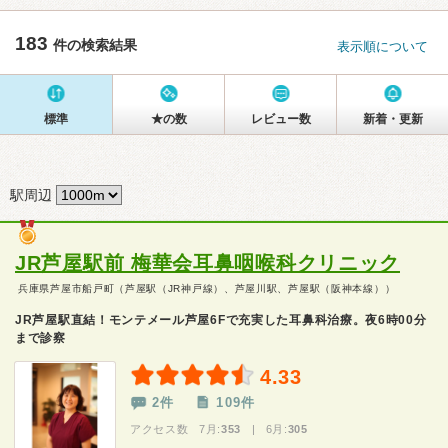
183
件の検索結果
表示順について
標準
★の数
レビュー数
新着・更新
駅周辺
JR芦屋駅前 梅華会耳鼻咽喉科クリニック
兵庫県芦屋市船戸町（芦屋駅（JR神戸線）、芦屋川駅、芦屋駅（阪神本線））
JR芦屋駅直結！モンテメール芦屋6Fで充実した耳鼻科治療。夜6時00分
まで診察
4.33
2件
109件
アクセス数 7月:
353
| 6月:
305