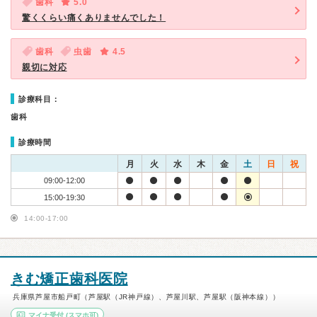
歯科
5.0
驚くくらい痛くありませんでした！
歯科
虫歯
4.5
親切に対応
診療科目：
歯科
診療時間
月
火
水
木
金
土
日
祝
09:00-12:00
15:00-19:30
14:00-17:00
きむ矯正歯科医院
兵庫県芦屋市船戸町（芦屋駅（JR神戸線）、芦屋川駅、芦屋駅（阪神本線））
マイナ受付
(スマホ可)