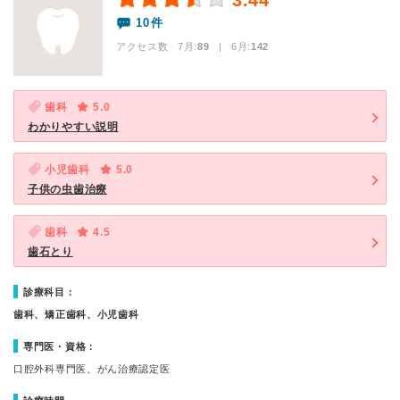
3.44
10件
アクセス数 7月:
89
| 6月:
142
歯科
5.0
わかりやすい説明
小児歯科
5.0
子供の虫歯治療
歯科
4.5
歯石とり
診療科目：
歯科、矯正歯科、小児歯科
専門医・資格：
口腔外科専門医、がん治療認定医