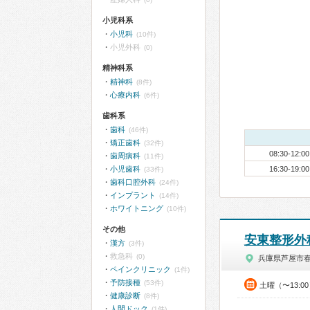
小児科系
小児科
(10件)
小児外科
(0)
精神科系
精神科
(8件)
心療内科
(6件)
歯科系
歯科
(46件)
矯正歯科
(32件)
08:30-12:00
歯周病科
(11件)
小児歯科
16:30-19:00
(33件)
歯科口腔外科
(24件)
インプラント
(14件)
ホワイトニング
(10件)
その他
安東整形外
漢方
(3件)
救急科
(0)
兵庫県芦屋市
ペインクリニック
(1件)
予防接種
(53件)
土曜（〜13:0
健康診断
(8件)
人間ドック
(1件)