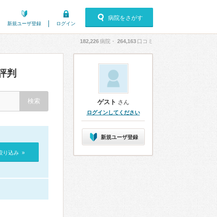
病院をさがす
新規ユーザ登録
ログイン
182,226
病院・
264,163
口コミ
評判
ゲスト
さん
ログインしてください
新規ユーザ登録
絞り込み »