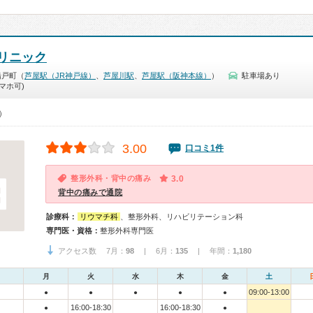
リニック
船戸町（
芦屋駅（JR神戸線）
、
芦屋川駅
、
芦屋駅（阪神本線）
）
駐車場あり
マホ可)
0）
3.00
口コミ1件
整形外科・背中の痛み
3.0
背中の痛みで通院
診療科：
リウマチ科
、整形外科、リハビリテーション科
専門医・資格：
整形外科専門医
アクセス数 7月：
98
| 6月：
135
| 年間：
1,180
月
火
水
木
金
土
09:00-13:00
●
●
●
●
●
16:00-18:30
16:00-18:30
●
●