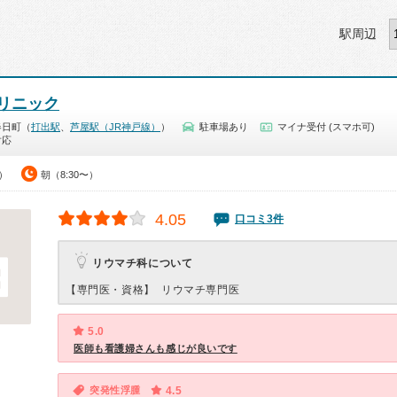
駅周辺
リニック
春日町（
打出駅
、
芦屋駅（JR神戸線）
）
駐車場あり
マイナ受付 (スマホ可)
対応
0）
朝（8:30〜）
4.05
口コミ3件
リウマチ科について
【専門医・資格】
リウマチ専門医
5.0
医師も看護婦さんも感じが良いです
突発性浮腫
4.5