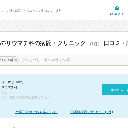
リウマチ科の病院・クリニック 7件 口コミ・評判
Calooとは
駅
辺のリウマチ科の病院・クリニック
口コミ・
（7件）
×
ウマチ科
打出駅 (1000m)
リウマチ科
条件変更・
なし
なし (曜日や時間帯を指定できます)
土曜日診療で絞り込む (7件)
日曜日診療で絞り込む (1件)