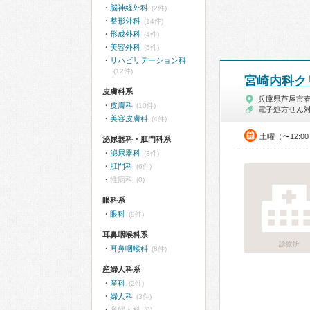
脳神経外科
(2件)
整形外科
(14件)
形成外科
(4件)
美容外科
(5件)
リハビリテーション科
(12件)
宮崎内科ク
皮膚科系
兵庫県芦屋市
皮膚科
(10件)
電子処方せん
美容皮膚科
(4件)
土曜（〜12:0
泌尿器科・肛門科系
泌尿器科
(3件)
肛門科
(6件)
性病科
(0)
眼科系
眼科
(9件)
耳鼻咽喉科系
診療所
耳鼻咽喉科
(8件)
産婦人科系
産科
(2件)
婦人科
(3件)
産婦人科
(0)