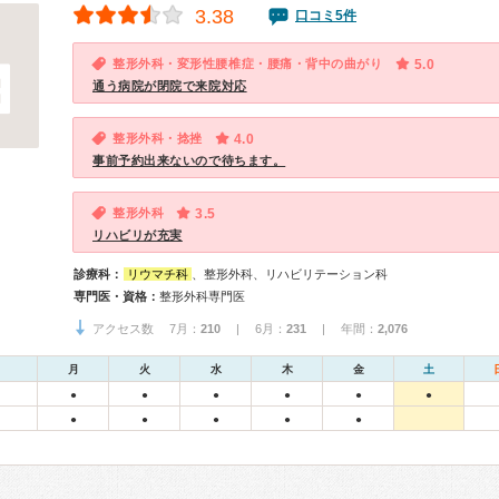
3.38
口コミ5件
整形外科・変形性腰椎症・腰痛・背中の曲がり
5.0
通う病院が閉院で来院対応
整形外科・捻挫
4.0
事前予約出来ないので待ちます。
整形外科
3.5
リハビリが充実
診療科：
リウマチ科
、整形外科、リハビリテーション科
専門医・資格：
整形外科専門医
アクセス数 7月：
210
| 6月：
231
| 年間：
2,076
月
火
水
木
金
土
●
●
●
●
●
●
●
●
●
●
●