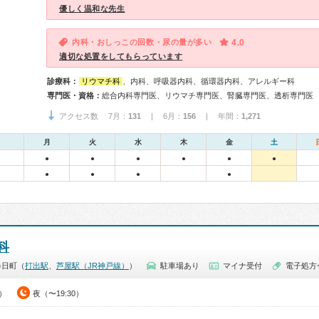
優しく温和な先生
内科・おしっこの回数・尿の量が多い
4.0
適切な処置をしてもらっています
診療科：
リウマチ科
、内科、呼吸器内科、循環器内科、アレルギー科
専門医・資格：
総合内科専門医、リウマチ専門医、腎臓専門医、透析専門医
アクセス数 7月：
131
| 6月：
156
| 年間：
1,271
月
火
水
木
金
土
●
●
●
●
●
●
●
●
●
●
科
春日町（
打出駅
、
芦屋駅（JR神戸線）
）
駐車場あり
マイナ受付
電子処方
0）
夜（〜19:30）