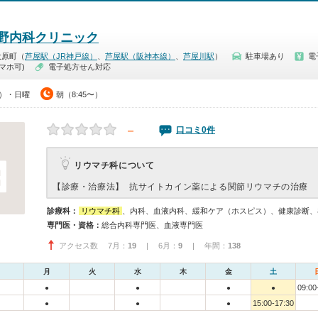
野内科クリニック
大原町（
芦屋駅（JR神戸線）
、
芦屋駅（阪神本線）
、
芦屋川駅
）
駐車場あり
電
マホ可)
電子処方せん対応
0）・日曜
朝（8:45〜）
－
口コミ0件
リウマチ科について
【診療・治療法】
抗サイトカイン薬による関節リウマチの治療
診療科：
リウマチ科
、内科、血液内科、緩和ケア（ホスピス）、健康診断、
専門医・資格：
総合内科専門医、血液専門医
アクセス数 7月：
19
| 6月：
9
| 年間：
138
月
火
水
木
金
土
09:00
●
●
●
●
15:00-17:30
●
●
●