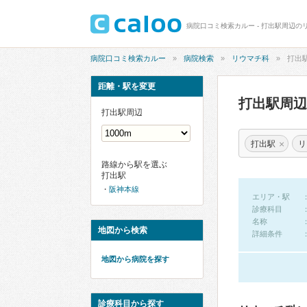
病院口コミ検索カルー - 打出駅周辺の
病院口コミ検索カルー
病院検索
リウマチ科
打出
距離・駅を変更
打出駅周
打出駅周辺
×
打出駅
リ
路線から駅を選ぶ
打出駅
阪神本線
エリア・駅
診療科目
名称
地図から検索
詳細条件
地図から病院を探す
診療科目から探す