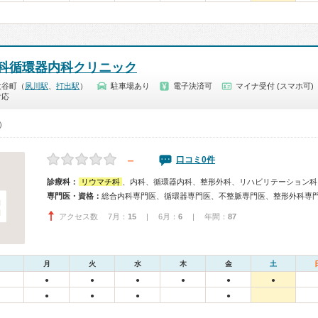
科循環器内科クリニック
大谷町（
夙川駅
、
打出駅
）
駐車場あり
電子決済可
マイナ受付 (スマホ可)
対応
0）
－
口コミ0件
診療科：
リウマチ科
、内科、循環器内科、整形外科、リハビリテーション科
専門医・資格：
総合内科専門医、循環器専門医、不整脈専門医、整形外科専
アクセス数 7月：
15
| 6月：
6
| 年間：
87
月
火
水
木
金
土
●
●
●
●
●
●
●
●
●
●