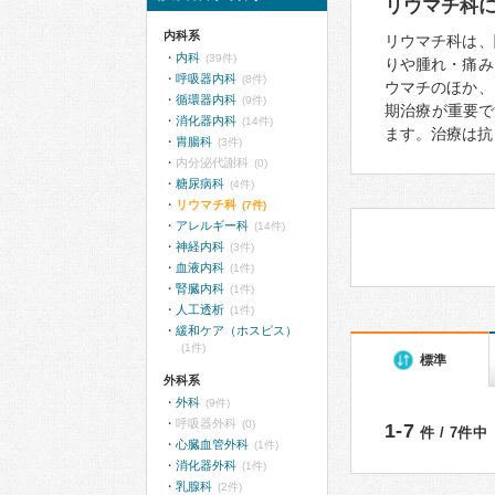
リウマチ科
内科系
リウマチ科は、
内科
(39件)
りや腫れ・痛み
呼吸器内科
(8件)
ウマチのほか、
循環器内科
(9件)
期治療が重要で
消化器内科
(14件)
ます。治療は抗
胃腸科
(3件)
内分泌代謝科
(0)
糖尿病科
(4件)
リウマチ科
(7件)
アレルギー科
(14件)
神経内科
(3件)
血液内科
(1件)
腎臓内科
(1件)
人工透析
(1件)
緩和ケア（ホスピス）
(1件)
標準
外科系
外科
(9件)
呼吸器外科
(0)
1-7
件 / 7件中
心臓血管外科
(1件)
消化器外科
(1件)
乳腺科
(2件)