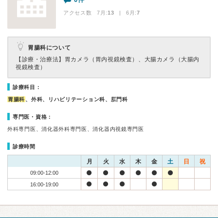
アクセス数 7月:
13
| 6月:
7
胃腸科について
【診療・治療法】
胃カメラ（胃内視鏡検査）、大腸カメラ（大腸内
視鏡検査）
診療科目：
胃腸科
、外科、リハビリテーション科、肛門科
専門医・資格：
外科専門医、消化器外科専門医、消化器内視鏡専門医
診療時間
月
火
水
木
金
土
日
祝
09:00-12:00
16:00-19:00