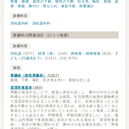
胃痛・腹痛
、
急性の下痢
、
慢性の下痢
、
吐き気・嘔吐
、
発熱
、
血
便
、
便秘
、
胸やけ・胃もたれ
、
食欲不振
、
体重減少
診療科目
消化器内科
、
消化器外科
胃腸科の関連項目（口コミ検索）
診療内容
消化器
(1077)、
排泄（便）
(160)、
再検査・精密検査
(916)、
子
ども（15歳頃まで）
(2242)、
けが
(979)
病気
胃腸炎（急性胃腸炎）
(1027)
腹痛、下痢、嘔吐、吐き気を伴い、発熱を生じる
逆流性食道炎
(360)
胃酸が逆流することで、食道に炎症を起こし、胸やけやのどの違
和感などの不快な症状が起こる病気。生活習慣の改善や薬物療法
で逆流症状が治まることが多い病気。また、症状が収まったと治
療を中断すると9割が再発すると言われ、炎症を繰り返していると
食道がんになるリスクが高いといわれる「バレット食道」に変化
することもあるため、早期発見・早期治療が望ましい。なお、厳
密には内視鏡で食道粘膜に炎症が見られる場合を「逆流性食道
炎」、炎症の有無に関わらず、胸やけがある場合を総じて「胃食