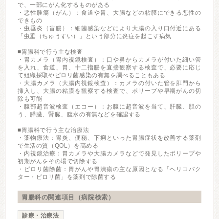
で、一部にがん化するものがある
・悪性腫瘍（がん）：食道や胃、大腸などの粘膜にできる悪性の
できもの
・虫垂炎（盲腸）：細菌感染などにより大腸の入り口付近にある
「虫垂（ちゅうすい）」という部分に炎症を起こす病気
■胃腸科で行う主な検査
・胃カメラ（胃内視鏡検査）：口や鼻からカメラが付いた細い管
を入れ、食道、胃、十二指腸を直接観察する検査で、必要に応じ
て組織採取やピロリ菌感染の有無を調べることもある
・大腸カメラ（大腸内視鏡検査）：カメラの付いた管を肛門から
挿入し、大腸の粘膜を観察する検査で、ポリープや早期がんの切
除も可能
・腹部超音波検査（エコー）：お腹に超音波を当て、肝臓、胆の
う、膵臓、腎臓、腹水の有無などを確認する
■胃腸科で行う主な治療法
・薬物療法：胃炎、便秘、下痢といった胃腸症状を改善する薬剤
で生活の質（QOL）を高める
・内視鏡治療：胃カメラや大腸カメラなどで発見したポリープや
初期がんをその場で切除する
・ピロリ菌除菌：胃がんや胃潰瘍の主な原因となる「ヘリコバク
ター・ピロリ菌」を薬剤で除菌する
胃腸科の関連項目（病院検索）
診療・治療法