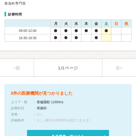
救急科専門医
診療時間
月
火
水
木
金
土
日
祝
09:00-12:00
16:30-19:30
«前
1/1ページ
次»
3件の医療機関が見つかりました
エリア・駅
香櫨園駅 (1000m)
診療科目
胃腸科
名称
なし
詳細条件
なし (曜日や時間帯を指定できます)