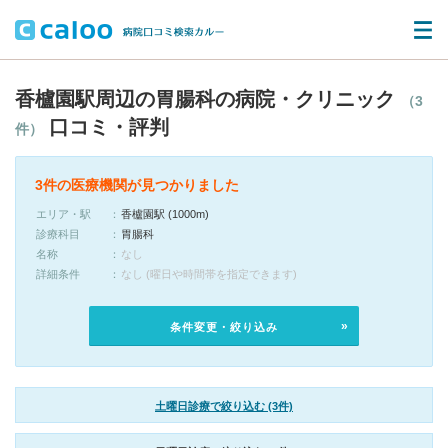
香櫨園駅周辺の胃腸科の病院・クリニック
（3
口コミ・評判
件）
3件の医療機関が見つかりました
エリア・駅
香櫨園駅 (1000m)
診療科目
胃腸科
名称
なし
詳細条件
なし (曜日や時間帯を指定できます)
条件変更・絞り込み
土曜日診療で絞り込む (3件)