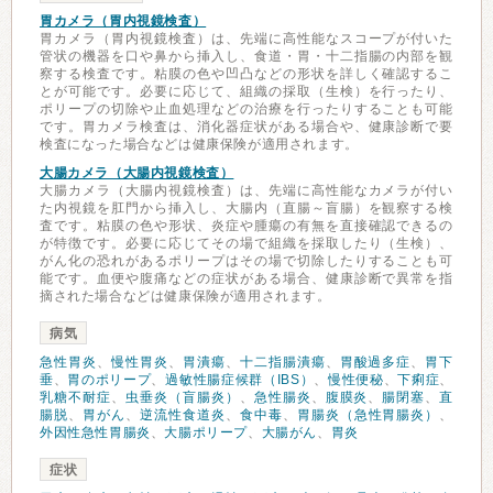
胃カメラ（胃内視鏡検査）
胃カメラ（胃内視鏡検査）は、先端に高性能なスコープが付いた
管状の機器を口や鼻から挿入し、食道・胃・十二指腸の内部を観
察する検査です。粘膜の色や凹凸などの形状を詳しく確認するこ
とが可能です。必要に応じて、組織の採取（生検）を行ったり、
ポリープの切除や止血処理などの治療を行ったりすることも可能
です。胃カメラ検査は、消化器症状がある場合や、健康診断で要
検査になった場合などは健康保険が適用されます。
大腸カメラ（大腸内視鏡検査）
大腸カメラ（大腸内視鏡検査）は、先端に高性能なカメラが付い
た内視鏡を肛門から挿入し、大腸内（直腸～盲腸）を観察する検
査です。粘膜の色や形状、炎症や腫瘍の有無を直接確認できるの
が特徴です。必要に応じてその場で組織を採取したり（生検）、
がん化の恐れがあるポリープはその場で切除したりすることも可
能です。血便や腹痛などの症状がある場合、健康診断で異常を指
摘された場合などは健康保険が適用されます。
病気
急性胃炎
、
慢性胃炎
、
胃潰瘍
、
十二指腸潰瘍
、
胃酸過多症
、
胃下
垂
、
胃のポリープ
、
過敏性腸症候群（IBS）
、
慢性便秘
、
下痢症
、
乳糖不耐症
、
虫垂炎（盲腸炎）
、
急性腸炎
、
腹膜炎
、
腸閉塞
、
直
腸脱
、
胃がん
、
逆流性食道炎
、
食中毒
、
胃腸炎（急性胃腸炎）
、
外因性急性胃腸炎
、
大腸ポリープ
、
大腸がん
、
胃炎
症状