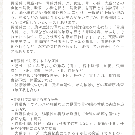
胃腸科（胃腸内科、胃腸外科）は、食道、胃、小腸、大腸などの
食物の消化、吸収、排泄を担う「消化管」を専門とする診療科で
す。消化器内科や消化器外科とは異なり、一般的に肝臓や胆の
う、膵臓などの治療は含まない場合が多いですが、医療機関によ
っては対応しているケースもあります。
胃腸科には、薬や生活指導などの内科的治療を中心に行う「胃腸
内科」と、手術などの外科的治療を行う「胃腸外科」があり、そ
れぞれの特性に応じた検査や治療が行われます。また、実際の医
療現場では、胃腸内科で検査をして病気を発見し、胃腸外科で手
術を行うなど、双方の専門性を活かし、連携して治療を行うケー
スもあります。
■胃腸科で対応する主な症状
・急性症状：みぞおちの痛み（胃）、右下腹部（盲腸、虫垂
炎）、下痢、嘔吐、発熱、下血、血便など
・慢性症状：慢性的な便秘、下痢、胸やけ、胃もたれ、膨満感、
食欲不振、体重減少など
・健康診断での指摘：便潜血陽性、がん検診などの要精密検査
（無症状を含む）
■胃腸科で診療する主な疾患
・胃腸炎：ウイルスや細菌などの原因で胃や腸の粘膜に炎症を起
こす病気
・逆流性食道炎：強酸性の胃酸が逆流して食道の粘膜を傷つけ、
炎症を起こす病気
・過敏性腸症候群（IBS）：検査で異常はないが、腹痛や下痢、便
秘を慢性的に繰り返す病気
・大腸ポリープ：大腸粘膜にできるイボ状の突起（できもの）