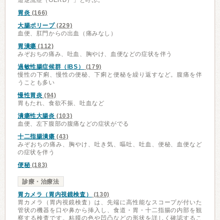
道逆流症（GERD）」と呼ぶ。
胃炎
(166)
大腸ポリープ
(229)
血便、肛門からの出血（痛みなし）
胃潰瘍
(112)
みぞおちの痛み、吐血、胸やけ、血便などの症状を伴う
過敏性腸症候群（IBS）
(179)
慢性の下痢、慢性の便秘、下痢と便秘を繰り返すなど。腹痛を伴
うことも多い
慢性胃炎
(94)
胃もたれ、食欲不振、吐血など
潰瘍性大腸炎
(103)
血便、左下腹部の腹痛などの症状がでる
十二指腸潰瘍
(43)
みぞおちの痛み、胸やけ、吐き気、嘔吐、吐血、便秘、血便など
の症状を伴う
便秘
(183)
診療・治療法
胃カメラ（胃内視鏡検査）
(130)
胃カメラ（胃内視鏡検査）は、先端に高性能なスコープが付いた
管状の機器を口や鼻から挿入し、食道・胃・十二指腸の内部を観
察する検査です。粘膜の色や凹凸などの形状を詳しく確認するこ