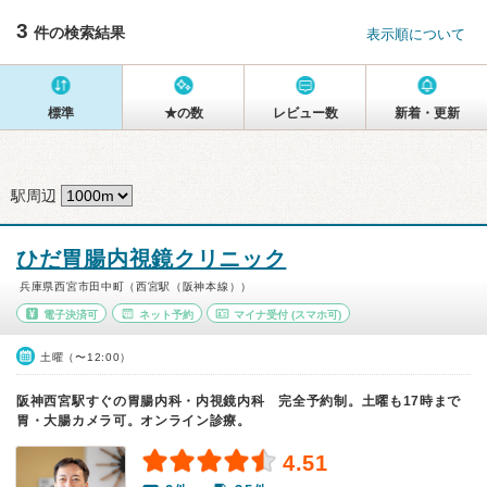
3
件の検索結果
表示順について
標準
★の数
レビュー数
新着・更新
駅周辺
ひだ胃腸内視鏡クリニック
兵庫県西宮市田中町（西宮駅（阪神本線））
電子決済可
ネット予約
マイナ受付
(スマホ可)
土曜（〜12:00）
阪神西宮駅すぐの胃腸内科・内視鏡内科 完全予約制。土曜も17時まで
胃・大腸カメラ可。オンライン診療。
4.51