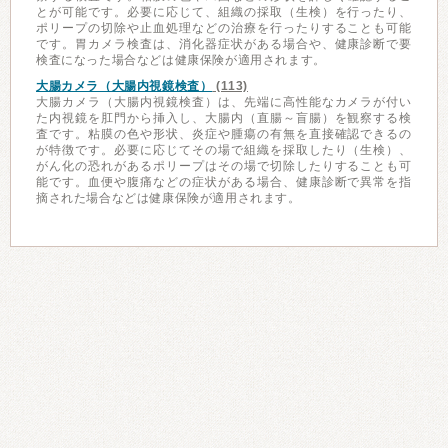
とが可能です。必要に応じて、組織の採取（生検）を行ったり、
ポリープの切除や止血処理などの治療を行ったりすることも可能
です。胃カメラ検査は、消化器症状がある場合や、健康診断で要
検査になった場合などは健康保険が適用されます。
大腸カメラ（大腸内視鏡検査）
(113)
大腸カメラ（大腸内視鏡検査）は、先端に高性能なカメラが付い
た内視鏡を肛門から挿入し、大腸内（直腸～盲腸）を観察する検
査です。粘膜の色や形状、炎症や腫瘍の有無を直接確認できるの
が特徴です。必要に応じてその場で組織を採取したり（生検）、
がん化の恐れがあるポリープはその場で切除したりすることも可
能です。血便や腹痛などの症状がある場合、健康診断で異常を指
摘された場合などは健康保険が適用されます。