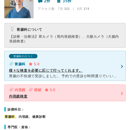
2件
35件
アクセス数 7月:
321
| 6月:
174
胃腸科について
【診療・治療法】
胃カメラ（胃内視鏡検査）、大腸カメラ（大腸内
視鏡検査）
胃腸科の口コミ
胃腸科
5.0
様々な検査を必要に応じて行ってくれます。
胃腸の不快感で受診しました。 予約での受診が時間通りでいいと思います。 先生や看護師さんがとても親切でテキパキされていました。 エコー検査をして頂き、その際は気になるところが全部見えたようなので
内視鏡
便秘
5.0
内視鏡検査
診療科目：
胃腸科
、内視鏡、健康診断
専門医・資格：