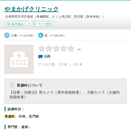
やまかげクリニック
兵庫県西宮市市庭町（香櫨園駅、さくら夙川駅、西宮駅（阪神本線））
駐車場あり
マイナ受付
土曜（〜12:00）
夜（〜19:30）
－
0件
アクセス数 7月:
8
| 6月:
6
胃腸科について
【診療・治療法】
胃カメラ（胃内視鏡検査）、大腸カメラ（大腸内
視鏡検査）
診療科目：
胃腸科
、外科、肛門科
専門医・資格：