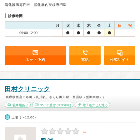
消化器病専門医、消化器内視鏡専門医
診療時間
月
火
水
木
金
土
日
祝
09:00-12:00
ネット予約
電話
公式サイト
田村クリニック
兵庫県西宮市寿町（夙川駅、さくら夙川駅、西宮駅（阪神本線））
駐車場あり
マイナ受付
(スマホ可)
電子処方せん対応
土曜（〜12:00）
－
0件