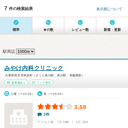
7
件の検索結果
表示順について
標準
★の数
レビュー数
新着・更新
駅周辺
みやけ内科クリニック
兵庫県西宮市神楽町（さくら夙川駅、夙川駅、香櫨園駅）
駐車場あり
マイナ受付
土曜（〜20:00）
夜（〜20:00）
3.59
3件
アクセス数 7月:
108
| 6月:
133