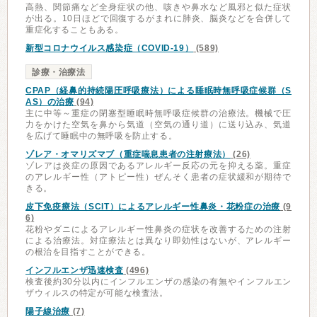
高熱、関節痛など全身症状の他、咳きや鼻水など風邪と似た症状
が出る。10日ほどで回復するがまれに肺炎、脳炎などを合併して
重症化することもある。
新型コロナウイルス感染症（COVID-19）
(589)
診療・治療法
CPAP（経鼻的持続陽圧呼吸療法）による睡眠時無呼吸症候群（S
AS）の治療
(94)
主に中等～重症の閉塞型睡眠時無呼吸症候群の治療法。機械で圧
力をかけた空気を鼻から気道（空気の通り道）に送り込み、気道
を広げて睡眠中の無呼吸を防止する。
ゾレア・オマリズマブ（重症喘息患者の注射療法）
(26)
ゾレアは炎症の原因であるアレルギー反応の元を抑える薬。重症
のアレルギー性（アトピー性）ぜんそく患者の症状緩和が期待で
きる。
皮下免疫療法（SCIT）によるアレルギー性鼻炎・花粉症の治療
(9
6)
花粉やダニによるアレルギー性鼻炎の症状を改善するための注射
による治療法。対症療法とは異なり即効性はないが、アレルギー
の根治を目指すことができる。
インフルエンザ迅速検査
(496)
検査後約30分以内にインフルエンザの感染の有無やインフルエン
ザウィルスの特定が可能な検査法。
陽子線治療
(7)