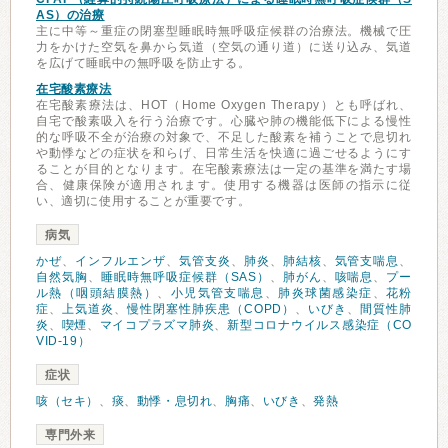
AS）の治療
主に中等～重症の閉塞型睡眠時無呼吸症候群の治療法。機械で圧
力をかけた空気を鼻から気道（空気の通り道）に送り込み、気道
を広げて睡眠中の無呼吸を防止する。
在宅酸素療法
在宅酸素療法は、HOT（Home Oxygen Therapy）とも呼ばれ、
自宅で酸素吸入を行う治療です。心臓や肺の機能低下による慢性
的な呼吸不全が治療の対象で、不足した酸素を補うことで息切れ
や動悸などの症状を和らげ、日常生活を快適に過ごせるようにす
ることが目的となります。在宅酸素療法は一定の基準を満たす場
合、健康保険が適用されます。使用する機器は医師の指示に従
い、適切に使用することが重要です。
病気
かぜ
、
インフルエンザ
、
気管支炎
、
肺炎
、
肺結核
、
気管支喘息
、
自然気胸
、
睡眠時無呼吸症候群（SAS）
、
肺がん
、
咳喘息
、
プー
ル熱（咽頭結膜熱）
、
小児気管支喘息
、
肺炎球菌感染症
、
花粉
症
、
上気道炎
、
慢性閉塞性肺疾患（COPD）
、
いびき
、
間質性肺
炎
、
喫煙
、
マイコプラズマ肺炎
、
新型コロナウイルス感染症（CO
VID-19）
症状
咳（セキ）
、
痰
、
動悸・息切れ
、
胸痛
、
いびき
、
発熱
専門外来