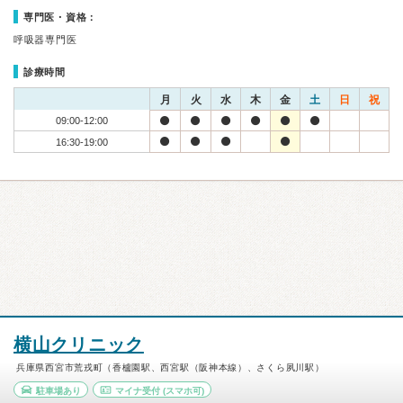
専門医・資格：
呼吸器専門医
診療時間
月
火
水
木
金
土
日
祝
09:00-12:00
16:30-19:00
横山クリニック
兵庫県西宮市荒戎町（香櫨園駅、西宮駅（阪神本線）、さくら夙川駅）
駐車場あり
マイナ受付
(スマホ可)