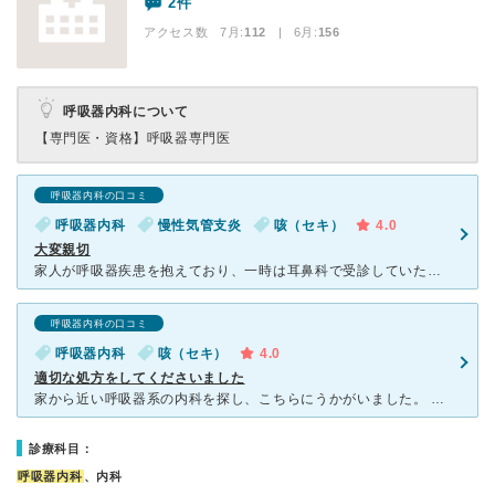
2件
アクセス数 7月:
112
| 6月:
156
呼吸器内科について
【専門医・資格】
呼吸器専門医
呼吸器内科の口コミ
呼吸器内科
慢性気管支炎
咳（セキ）
4.0
大変親切
家人が呼吸器疾患を抱えており、一時は耳鼻科で受診していたものの、結局診断治療内容に納得できず、すぐ近くの岡崎内科呼吸器科へ転院しました。 まず驚くのは、歯科医院と同居しておられ、室内履きに履き替え歯
呼吸器内科の口コミ
呼吸器内科
咳（セキ）
4.0
適切な処方をしてくださいました
家から近い呼吸器系の内科を探し、こちらにうかがいました。 呼吸器系の内科は、呼吸器系、とうたいつつも実は呼吸器系の病気にあまり詳しくない医者もしばしばいて、失敗することもあったので、ドキドキしな
診療科目：
呼吸器内科
、内科