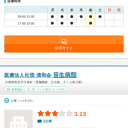
診療時間
月
火
水
木
金
土
日
祝
09:00-12:00
17:00-19:00
公式サイト
笹生病院
医療法人社団 清和会
兵庫県西宮市弓場町（香櫨園駅、打出駅、さくら夙川駅）
駐車場あり
マイナ受付
(スマホ可)
土曜（〜16:00）
3.13
22件