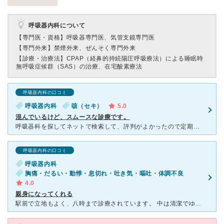
呼吸器内科について
【専門医・資格】
呼吸器専門医、気管支鏡専門医
【専門外来】
禁煙外来、ぜんそく専門外来
【診療・治療法】
CPAP（経鼻的持続陽圧呼吸療法）による睡眠時
無呼吸症候群（SAS）の治療、在宅酸素療法
呼吸器内科の口コミ
呼吸器内科
咳（セキ）
5.0
混んでいるけど、スムースな診療です。
呼吸器科を探してネットで検索して、評判がよかったので定期健診後の精密検査に伺いました。他の病院では、ヘリカルCTを勧められましたが、費用も、時間もかかりそうなので他の選択肢を求めていました。平日の午前
呼吸器内科の口コミ
呼吸器内科
胸痛・だるい・動悸・息切れ・吐き気・嘔吐・体調不良
4.0
親身になってくれる
駅前で立地もよく、八時まで診療されています。 中は清潔でゆったり待てます。 自律神経の症状で半年以上通っていますが、薬なども まずは本人の意向を聞いて処方してくださいます。 あまり強いの薬