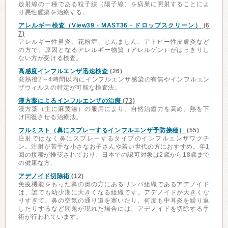
放射線の一種である粒子線（陽子線）を病巣に照射することによ
り悪性腫瘍を治療する。
アレルギー検査（View39・MAST36・ドロップスクリーン）
(6
7)
アレルギー性鼻炎、花粉症、じんましん、アトピー性皮膚炎など
の方で、原因となるアレルギー物質（アレルゲン）がはっきりし
ない方が受ける検査。
高感度インフルエンザ迅速検査
(26)
発熱後2～4時間以内にインフルエンザ感染の有無やインフルエン
ザウィルスの特定が可能な検査法。
漢方薬によるインフルエンザの治療
(73)
漢方薬（主に麻黄湯）の服用により、自然治癒力を高め、熱を下
げ回復させる治療法。
フルミスト（鼻にスプレーするインフルエンザ予防接種）
(55)
注射ではなく鼻にスプレーするタイプのインフルエンザワクチ
ン。注射が苦手な小さなお子さんや若い世代の方におすすめ。年1
回の接種が推奨されており、日本での認可対象は2歳から18歳まで
の健康な方。
アデノイド切除術
(12)
免疫機能をもった鼻の奥の方にあるリンパ組織であるアデノイド
は、誰でも幼少期に大きくなる組織です。アデノイドが大きくな
りすぎて、鼻の空気の通り道を塞いだり、何度も中耳炎を繰り返
したりするなど問題が現れた場合には、アデノイドを切除する手
術が行われています。