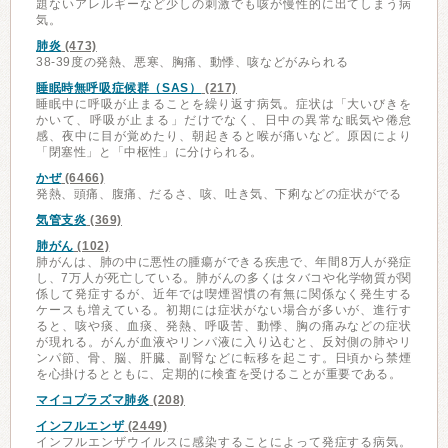
題ないアレルギーなど少しの刺激でも咳が慢性的に出てしまう病
気。
肺炎
(473)
38-39度の発熱、悪寒、胸痛、動悸、咳などがみられる
睡眠時無呼吸症候群（SAS）
(217)
睡眠中に呼吸が止まることを繰り返す病気。症状は「大いびきを
かいて、呼吸が止まる」だけでなく、日中の異常な眠気や倦怠
感、夜中に目が覚めたり、朝起きると喉が痛いなど。原因により
「閉塞性」と「中枢性」に分けられる。
かぜ
(6466)
発熱、頭痛、腹痛、だるさ、咳、吐き気、下痢などの症状がでる
気管支炎
(369)
肺がん
(102)
肺がんは、肺の中に悪性の腫瘍ができる疾患で、年間8万人が発症
し、7万人が死亡している。肺がんの多くはタバコや化学物質が関
係して発症するが、近年では喫煙習慣の有無に関係なく発生する
ケースも増えている。初期には症状がない場合が多いが、進行す
ると、咳や痰、血痰、発熱、呼吸苦、動悸、胸の痛みなどの症状
が現れる。がんが血液やリンパ液に入り込むと、反対側の肺やリ
ンパ節、骨、脳、肝臓、副腎などに転移を起こす。日頃から禁煙
を心掛けるとともに、定期的に検査を受けることが重要である。
マイコプラズマ肺炎
(208)
インフルエンザ
(2449)
インフルエンザウイルスに感染することによって発症する病気。