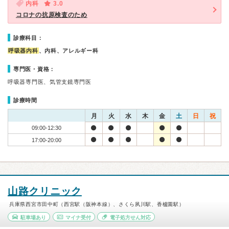
内科
3.0
コロナの抗原検査のため
診療科目：
呼吸器内科
、内科、アレルギー科
専門医・資格：
呼吸器専門医、気管支鏡専門医
診療時間
月
火
水
木
金
土
日
祝
09:00-12:30
17:00-20:00
山路クリニック
兵庫県西宮市田中町（西宮駅（阪神本線）、さくら夙川駅、香櫨園駅）
駐車場あり
マイナ受付
電子処方せん対応