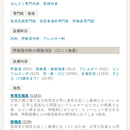
ぜんそく専門外来
、
禁煙外来
専門医・資格
気管支鏡専門医
、
気管食道科専門医
、
呼吸器専門医
診療科目
内科
、
呼吸器外科
、
アレルギー科
呼吸器内科の関連項目（口コミ検索）
診療内容
呼吸器
(856)、
再検査・精密検査
(914)、
アレルギー
(502)、
イン
フルエンザ
(510)、
耳・鼻・のど
(3098)、
全身症状
(1160)、
子ど
も（15歳頃まで）
(2240)
病気
気管支喘息
(1103)
空気の通り道である気管支が常に炎症を起こし敏感となっている
ため、正常な気道なら問題ないアレルギーなど少しの刺激でも
痰、ひどい咳き込み、呼吸時にゼイゼイ・ヒューヒュー音がする
喘鳴、呼吸困難などの喘息発作が慢性的に出てしまう病気。
咳喘息
(379)
気管支が炎症を起こし敏感となっているため、正常な気道なら問