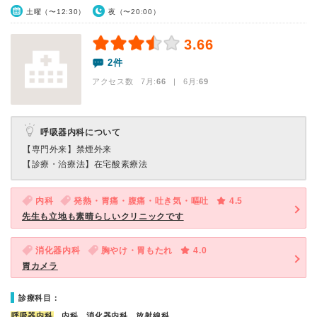
土曜（〜12:30）
夜（〜20:00）
3.66
2件
アクセス数 7月:
66
| 6月:
69
呼吸器内科について
【専門外来】
禁煙外来
【診療・治療法】
在宅酸素療法
内科
発熱・胃痛・腹痛・吐き気・嘔吐
4.5
先生も立地も素晴らしいクリニックです
消化器内科
胸やけ・胃もたれ
4.0
胃カメラ
診療科目：
呼吸器内科
、内科、消化器内科、放射線科