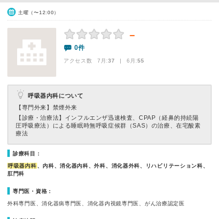
土曜（〜12:00）
－
0件
アクセス数 7月:
37
| 6月:
55
呼吸器内科について
【専門外来】
禁煙外来
【診療・治療法】
インフルエンザ迅速検査、CPAP（経鼻的持続陽
圧呼吸療法）による睡眠時無呼吸症候群（SAS）の治療、在宅酸素
療法
診療科目：
呼吸器内科
、内科、消化器内科、外科、消化器外科、リハビリテーション科、
肛門科
専門医・資格：
外科専門医、消化器病専門医、消化器内視鏡専門医、がん治療認定医