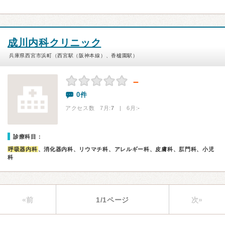
成川内科クリニック
兵庫県西宮市浜町（西宮駅（阪神本線）、香櫨園駅）
－
0件
アクセス数 7月:
7
| 6月:
-
診療科目：
呼吸器内科
、消化器内科、リウマチ科、アレルギー科、皮膚科、肛門科、小児
科
«前
1/1ページ
次»