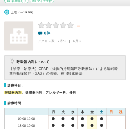
駐車場あり
マイナ受付
土曜（〜19:00）
－
0件
アクセス数 7月:
1
| 6月:
2
呼吸器内科について
【診療・治療法】
CPAP（経鼻的持続陽圧呼吸療法）による睡眠時
無呼吸症候群（SAS）の治療、在宅酸素療法
診療科目：
呼吸器内科
、循環器内科、アレルギー科、外科
診療時間
月
火
水
木
金
土
日
祝
09:00-12:00
16:00-19:00