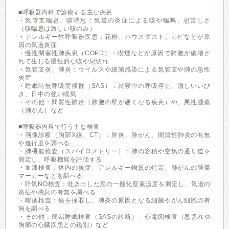
■呼吸器内科で診療する主な疾患
・気管支喘息、咳喘息：気道の炎症による咳や喘鳴、息苦しさ
（咳喘息は激しい咳のみ）
・アレルギー性呼吸器疾患：花粉、ハウスダスト、カビなどが原
因の気道炎症
・慢性閉塞性肺疾患（COPD）：喫煙などが原因で肺胞が破壊さ
れて生じる慢性的な咳や息切れ
・気管支炎、肺炎：ウイルスや細菌感染による気管支や肺の急性
炎症
・睡眠時無呼吸症候群（SAS）：就寝中の呼吸停止、激しいいび
き、日中の強い眠気
・その他：間質性肺炎（肺胞の壁が硬くなる疾患）や、悪性腫瘍
（肺がん）など
■呼吸器内科で行う主な検査
・画像診断（胸部X線、CT）：肺炎、肺がん、間質性肺炎の有無
や進行度を調べる
・肺機能検査（スパイロメトリー）：肺の容積や空気の通り道を
測定し、呼吸機能を評価する
・血液検査：体内の炎症、アレルギー物質の特定、肺がんの腫瘍
マーカーなどを調べる
・呼気NO検査：吐き出した息の一酸化窒素濃度を測定し、気道の
炎症や喘息の有無を調べる
・喀痰検査：痰を採取し、肺炎の原因となる細菌やがん細胞の有
無を調べる
・その他：簡易睡眠検査（SASの診断）、心電図検査（息切れや
胸痛の心臓疾患との鑑別）など