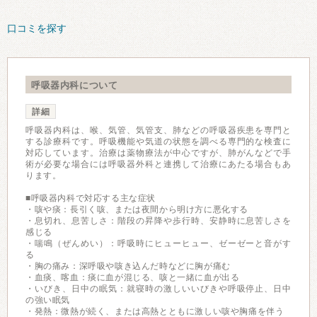
口コミを探す
呼吸器内科について
詳細
呼吸器内科は、喉、気管、気管支、肺などの呼吸器疾患を専門と
する診療科です。呼吸機能や気道の状態を調べる専門的な検査に
対応しています。治療は薬物療法が中心ですが、肺がんなどで手
術が必要な場合には呼吸器外科と連携して治療にあたる場合もあ
ります。
■呼吸器内科で対応する主な症状
・咳や痰：長引く咳、または夜間から明け方に悪化する
・息切れ、息苦しさ：階段の昇降や歩行時、安静時に息苦しさを
感じる
・喘鳴（ぜんめい）：呼吸時にヒューヒュー、ゼーゼーと音がす
る
・胸の痛み：深呼吸や咳き込んだ時などに胸が痛む
・血痰、喀血：痰に血が混じる、咳と一緒に血が出る
・いびき、日中の眠気：就寝時の激しいいびきや呼吸停止、日中
の強い眠気
・発熱：微熱が続く、または高熱とともに激しい咳や胸痛を伴う