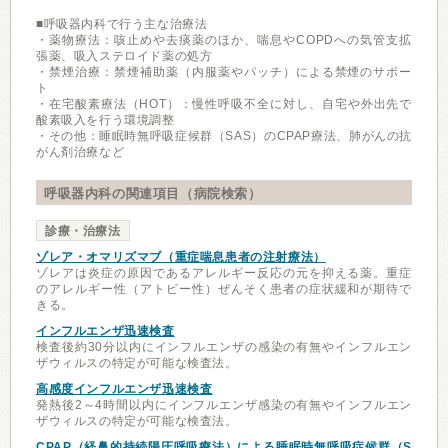
■呼吸器内科で行う主な治療法
・薬物療法：咳止めや去痰薬のほか、喘息やCOPDへの気管支拡
張薬、吸入ステロイド薬の処方
・禁煙治療：禁煙補助薬（内服薬やパッチ）による禁煙のサポー
ト
・在宅酸素療法（HOT）：慢性呼吸不全に対し、自宅や外出先で
酸素吸入を行う環境調整
・その他：睡眠時無呼吸症候群（SAS）のCPAP療法、肺がんの抗
がん剤治療など
呼吸器内科の関連項目（病院検索）
診療・治療法
ゾレア・オマリズマブ（重症喘息患者の注射療法）
ゾレアは炎症の原因であるアレルギー反応の元を抑える薬。重症
のアレルギー性（アトピー性）ぜんそく患者の症状緩和が期待で
きる。
インフルエンザ迅速検査
検査後約30分以内にインフルエンザの感染の有無やインフルエン
ザウィルスの特定が可能な検査法。
高感度インフルエンザ迅速検査
発熱後2～4時間以内にインフルエンザ感染の有無やインフルエン
ザウィルスの特定が可能な検査法。
CPAP（経鼻的持続陽圧呼吸療法）による睡眠時無呼吸症候群（S