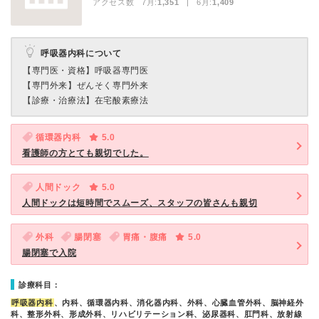
アクセス数 7月:
1,351
| 6月:
1,409
呼吸器内科について
【専門医・資格】
呼吸器専門医
【専門外来】
ぜんそく専門外来
【診療・治療法】
在宅酸素療法
循環器内科
5.0
看護師の方とても親切でした。
人間ドック
5.0
人間ドックは短時間でスムーズ、スタッフの皆さんも親切
外科
腸閉塞
胃痛・腹痛
5.0
腸閉塞で入院
診療科目：
呼吸器内科
、内科、循環器内科、消化器内科、外科、心臓血管外科、脳神経外
科、整形外科、形成外科、リハビリテーション科、泌尿器科、肛門科、放射線