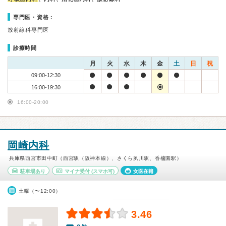
専門医・資格：
放射線科専門医
診療時間
月
火
水
木
金
土
日
祝
09:00-12:30
16:00-19:30
16:00-20:00
岡崎内科
兵庫県西宮市田中町（西宮駅（阪神本線）、さくら夙川駅、香櫨園駅）
駐車場あり
マイナ受付
(スマホ可)
女医在籍
土曜（〜12:00）
3.46