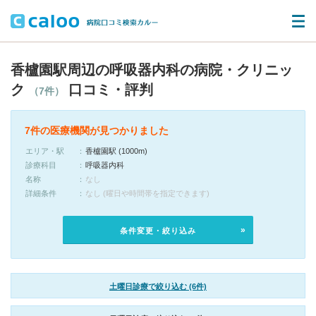
香櫨園駅周辺の呼吸器内科の病院・クリニッ
ク
口コミ・評判
（7件）
7件の医療機関が見つかりました
エリア・駅
香櫨園駅 (1000m)
診療科目
呼吸器内科
名称
なし
詳細条件
なし (曜日や時間帯を指定できます)
条件変更・絞り込み
土曜日診療で絞り込む (6件)