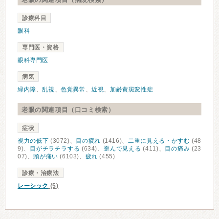
診療科目
眼科
専門医・資格
眼科専門医
病気
緑内障
、
乱視
、
色覚異常
、
近視
、
加齢黄斑変性症
老眼の関連項目（口コミ検索）
症状
視力の低下
(3072)、
目の疲れ
(1416)、
二重に見える・かすむ
(48
9)、
目がチラチラする
(634)、
歪んで見える
(411)、
目の痛み
(23
07)、
頭が痛い
(6103)、
疲れ
(455)
診療・治療法
レーシック
(5)