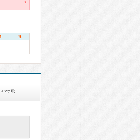
日
祝
(スマホ可)