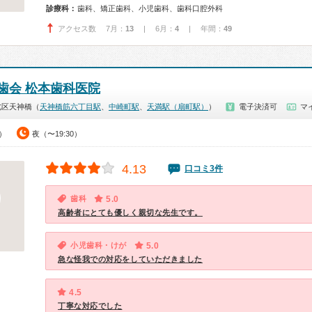
診療科：
歯科、矯正歯科、小児歯科、歯科口腔外科
アクセス数 7月：
13
| 6月：
4
| 年間：
49
歯会 松本歯科医院
北区天神橋（
天神橋筋六丁目駅
、
中崎町駅
、
天満駅（扇町駅）
）
電子決済可
マ
0）
夜（〜19:30）
4.13
口コミ3件
歯科
5.0
高齢者にとても優しく親切な先生です。
小児歯科・けが
5.0
急な怪我での対応をしていただきました
4.5
丁寧な対応でした