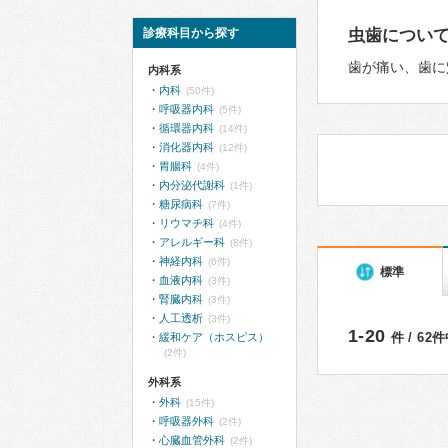
診療科目から探す
虫歯につい
歯が痛い、歯に
内科系
内科
(50件)
呼吸器内科
(5件)
循環器内科
(14件)
消化器内科
(12件)
胃腸科
(4件)
内分泌代謝科
(1件)
糖尿病科
(7件)
リウマチ科
(4件)
アレルギー科
(8件)
神経内科
(6件)
標準
血液内科
(3件)
腎臓内科
(3件)
人工透析
(3件)
1-20
件 / 62
緩和ケア（ホスピス）
(2件)
外科系
外科
(15件)
呼吸器外科
(2件)
心臓血管外科
(2件)