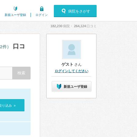
病院をさがす
新規ユーザ登録
ログイン
182,230
病院・
264,124
口コミ
口コ
62件）
ゲスト
さん
ログインしてください
新規ユーザ登録
絞り込み »