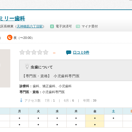
ミリー歯科
北区長柄東（
天神橋筋六丁目駅
）
電子決済可
マイナ受付
0）
夜（〜20:00）
－
口コミ0件
虫歯について
【専門医・資格】
小児歯科専門医
診療科：
歯科、矯正歯科、小児歯科
専門医・資格：
小児歯科専門医
アクセス数 7月：
1
| 6月：
6
| 年間：
39
月
火
水
木
金
土
●
●
●
●
●
●
●
●
●
●
●