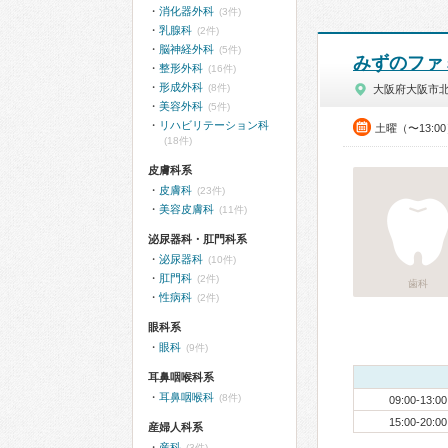
消化器外科
(3件)
乳腺科
(2件)
脳神経外科
(5件)
みずのファ
整形外科
(16件)
形成外科
(8件)
大阪府大阪市
美容外科
(5件)
リハビリテーション科
土曜（〜13:0
(18件)
皮膚科系
皮膚科
(23件)
美容皮膚科
(11件)
泌尿器科・肛門科系
泌尿器科
(10件)
肛門科
(2件)
歯科
性病科
(2件)
眼科系
眼科
(9件)
耳鼻咽喉科系
耳鼻咽喉科
(8件)
09:00-13:00
15:00-20:00
産婦人科系
産科
(3件)