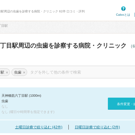
目駅周辺の虫歯を診察する病院・クリニック 62件 口コミ・評判
Calooとは
丁目駅
六丁目駅周辺の虫歯を診察する病院・クリニック
（
×
×
目駅
虫歯
天神橋筋六丁目駅 (1000m)
虫歯
条件変更・
なし
なし (曜日や時間帯を指定できます)
土曜日診療で絞り込む (42件)
日曜日診療で絞り込む (2件)