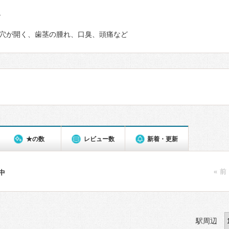
て
穴が開く、歯茎の腫れ、口臭、頭痛など
★の数
レビュー数
新着・更新
« 前
件中
駅周辺