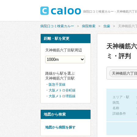
病院口コミ検索カルー - 天神橋筋六丁
病院口コミ検索カルー
病院検索
虫歯
天神橋筋六
距離・駅を変更
天神橋筋
天神橋筋六丁目駅周辺
ミ・評判
天神橋筋六丁
路線から駅を選ぶ
天神橋筋六丁目駅
阪急千里線
大阪メトロ谷町線
大阪メトロ堺筋線
エリア・駅
病気
名称
詳細条件
地図から検索
地図から病院を探す