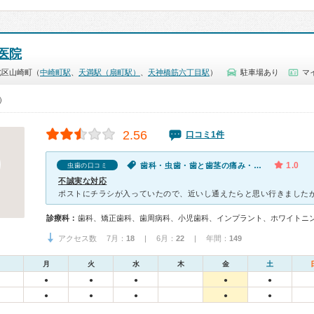
医院
北区山崎町（
中崎町駅
、
天満駅（扇町駅）
、
天神橋筋六丁目駅
）
駐車場あり
マ
0）
2.56
口コミ1件
1.0
歯科・虫歯・歯と歯茎の痛み・腫れ・出血
虫歯の口コミ
不誠実な対応
診療科：
歯科、矯正歯科、歯周病科、小児歯科、インプラント、ホワイトニ
アクセス数 7月：
18
| 6月：
22
| 年間：
149
月
火
水
木
金
土
●
●
●
●
●
●
●
●
●
●