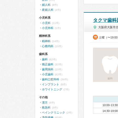
婦人科
(8件)
産婦人科
(4件)
小児科系
タクマ歯科
小児科
(11件)
大阪府大阪市
小児外科
(1件)
精神科系
土曜（〜19:0
精神科
(14件)
心療内科
(10件)
歯科系
歯科
(62件)
矯正歯科
(32件)
歯周病科
(10件)
小児歯科
(42件)
歯科
歯科口腔外科
(34件)
インプラント
(8件)
ホワイトニング
(7件)
その他
漢方
(4件)
10:00-13:30
救急科
(3件)
14:30-19:00
ペインクリニック
(2件)
予防接種
(60件)