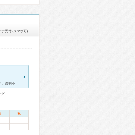
イナ受付 (スマホ可)
ポストにチラシが入っていたので、近いし通えたらと思い行きましたが、説明不足、言ったことを忘れる、1本の歯にものすごい時間をかけられ、痛みで2日に1回通うほどでした。途中、大学病院に行ってくれと言われ、
ング
日
祝