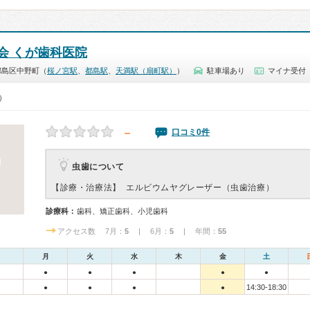
会 くが歯科医院
都島区中野町（
桜ノ宮駅
、
都島駅
、
天満駅（扇町駅）
）
駐車場あり
マイナ受付
0）
－
口コミ0件
虫歯について
【診療・治療法】
エルビウムヤグレーザー（虫歯治療）
診療科：
歯科、矯正歯科、小児歯科
アクセス数 7月：
5
| 6月：
5
| 年間：
55
月
火
水
木
金
土
●
●
●
●
●
14:30-18:30
●
●
●
●