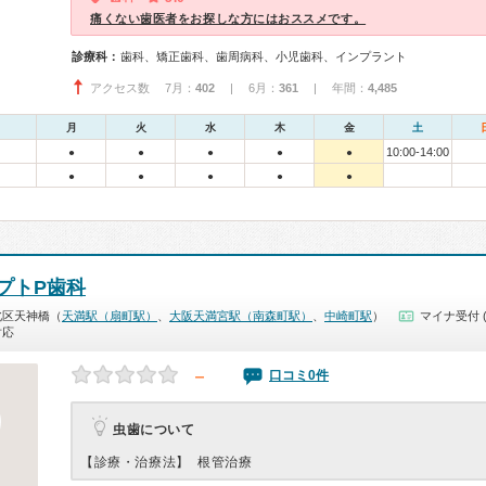
痛くない歯医者をお探しな方にはおススメです。
診療科：
歯科、矯正歯科、歯周病科、小児歯科、インプラント
アクセス数 7月：
402
| 6月：
361
| 年間：
4,485
月
火
水
木
金
土
10:00-14:00
●
●
●
●
●
●
●
●
●
●
プトP歯科
北区天神橋（
天満駅（扇町駅）
、
大阪天満宮駅（南森町駅）
、
中崎町駅
）
マイナ受付 
対応
－
口コミ0件
虫歯について
【診療・治療法】
根管治療