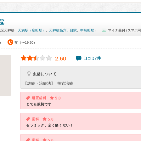
院
北区天神橋（
天満駅（扇町駅）
、
天神橋筋六丁目駅
、
中崎町駅
）
マイナ受付 (スマホ可
0）
夜（〜19:30）
2.60
口コミ7件
虫歯について
【診療・治療法】
根管治療
矯正歯科
5.0
とても親切です
歯科
5.0
セラミック。全く痛くない！
歯科
5.0