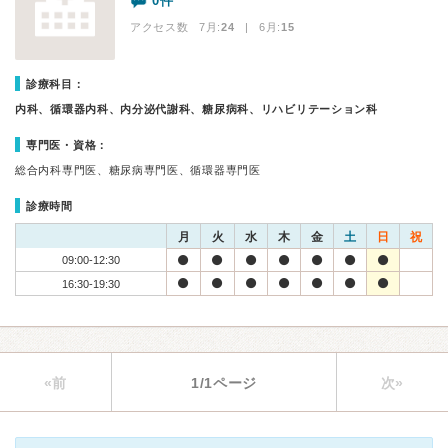
0件
アクセス数 7月:
24
| 6月:
15
診療科目：
内科、循環器内科、内分泌代謝科、糖尿病科、リハビリテーション科
専門医・資格：
総合内科専門医、糖尿病専門医、循環器専門医
診療時間
月
火
水
木
金
土
日
祝
09:00-12:30
16:30-19:30
«前
1/1ページ
次»