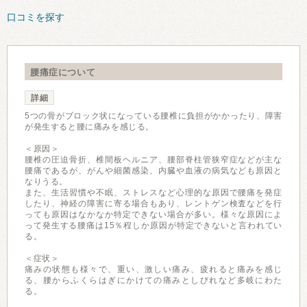
口コミを探す
腰痛症について
詳細
5つの骨がブロック状になっている腰椎に負担がかかったり、障害
が発生すると腰に痛みを感じる。
＜原因＞
腰椎の圧迫骨折、椎間板ヘルニア、腰部脊柱管狭窄症などが主な
腰痛であるが、がんや細菌感染、内臓や血液の病気なども原因と
なりうる。
また、生活習慣や不眠、ストレスなど心理的な原因で腰痛を発症
したり、神経の障害に寄る場合もあり、レントゲン検査などを行
っても原因はなかなか特定できない場合が多い。様々な原因によ
って発生する腰痛は15％程しか原因が特定できないと言われてい
る。
＜症状＞
痛みの状態も様々で、重い、激しい痛み、疲れると痛みを感じ
る、腰からふくらはぎにかけての痛みとしびれなど多岐にわた
る。