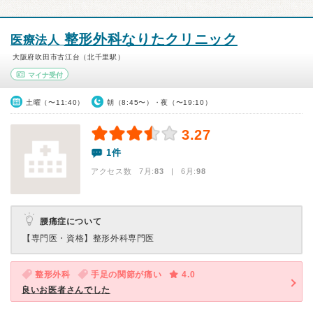
整形外科なりたクリニック
医療法人
大阪府吹田市古江台（北千里駅）
マイナ受付
土曜（〜11:40）
朝（8:45〜）・夜（〜19:10）
3.27
1件
アクセス数 7月:
83
| 6月:
98
腰痛症について
【専門医・資格】
整形外科専門医
整形外科
手足の関節が痛い
4.0
良いお医者さんでした