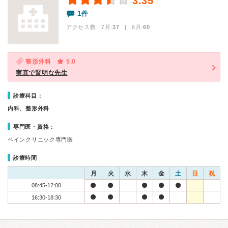
3.35
1件
アクセス数 7月:
37
| 6月:
60
整形外科
5.0
実直で賢明な先生
診療科目：
内科、整形外科
専門医・資格：
ペインクリニック専門医
診療時間
月
火
水
木
金
土
日
祝
08:45-12:00
16:30-18:30