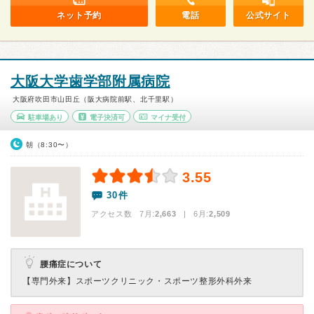
ネット予約
電話
公式サイト
大阪大学歯学部附属病院
大阪府吹田市山田丘（阪大病院前駅、北千里駅）
駐車場あり
電子決済可
マイナ受付
朝（8:30〜）
3.55
30件
アクセス数 7月:
2,663
| 6月:
2,509
腰痛症について
【専門外来】
スポーツクリニック・スポーツ整形外科外来