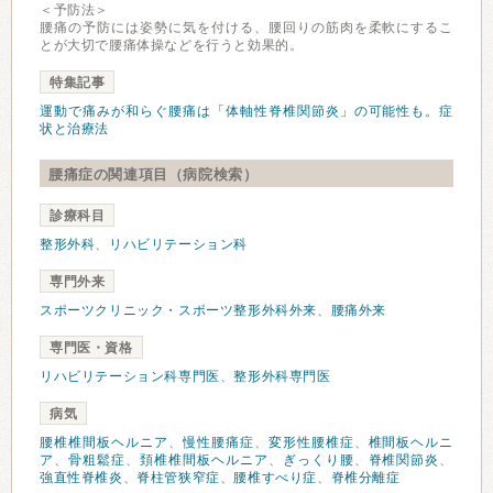
＜予防法＞
腰痛の予防には姿勢に気を付ける、腰回りの筋肉を柔軟にするこ
とが大切で腰痛体操などを行うと効果的。
特集記事
運動で痛みが和らぐ腰痛は「体軸性脊椎関節炎」の可能性も。症
状と治療法
腰痛症の関連項目（病院検索）
診療科目
整形外科
、
リハビリテーション科
専門外来
スポーツクリニック・スポーツ整形外科外来
、
腰痛外来
専門医・資格
リハビリテーション科専門医
、
整形外科専門医
病気
腰椎椎間板ヘルニア
、
慢性腰痛症
、
変形性腰椎症
、
椎間板ヘルニ
ア
、
骨粗鬆症
、
頚椎椎間板ヘルニア
、
ぎっくり腰
、
脊椎関節炎
、
強直性脊椎炎
、
脊柱管狭窄症
、
腰椎すべり症
、
脊椎分離症