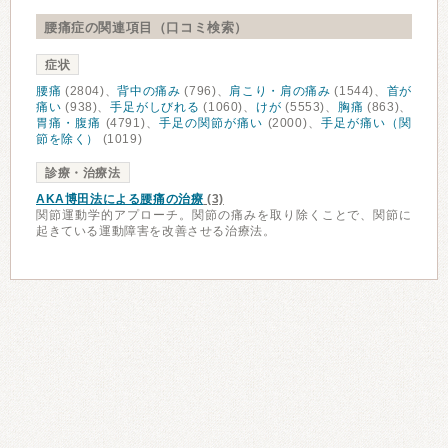
腰痛症の関連項目（口コミ検索）
症状
腰痛
(2804)、
背中の痛み
(796)、
肩こり・肩の痛み
(1544)、
首が
痛い
(938)、
手足がしびれる
(1060)、
けが
(5553)、
胸痛
(863)、
胃痛・腹痛
(4791)、
手足の関節が痛い
(2000)、
手足が痛い（関
節を除く）
(1019)
診療・治療法
AKA博田法による腰痛の治療
(3)
関節運動学的アプローチ。関節の痛みを取り除くことで、関節に
起きている運動障害を改善させる治療法。