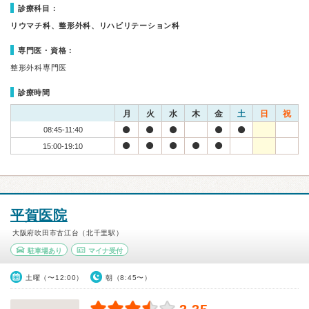
診療科目：
リウマチ科、整形外科、リハビリテーション科
専門医・資格：
整形外科専門医
診療時間
月
火
水
木
金
土
日
祝
08:45-11:40
15:00-19:10
平賀医院
大阪府吹田市古江台（北千里駅）
駐車場あり
マイナ受付
土曜（〜12:00）
朝（8:45〜）