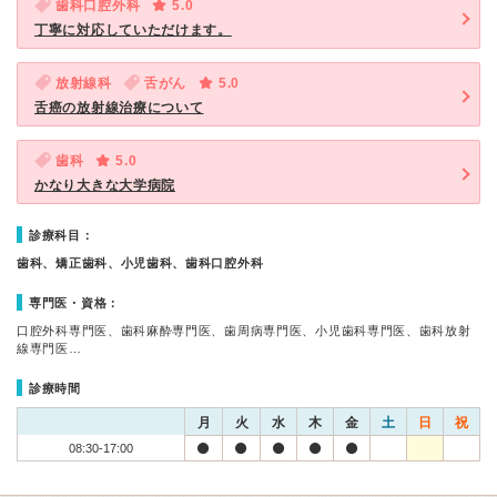
歯科口腔外科
5.0
丁寧に対応していただけます。
放射線科
舌がん
5.0
舌癌の放射線治療について
歯科
5.0
かなり大きな大学病院
診療科目：
歯科、矯正歯科、小児歯科、歯科口腔外科
専門医・資格：
口腔外科専門医、歯科麻酔専門医、歯周病専門医、小児歯科専門医、歯科放射
線専門医…
診療時間
月
火
水
木
金
土
日
祝
08:30-17:00