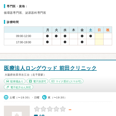
専門医・資格：
循環器専門医、泌尿器科専門医
診療時間
月
火
水
木
金
土
日
祝
09:00-12:00
17:00-19:00
医療法人ロングウッド 前田クリニック
大阪府吹田市古江台（北千里駅）
駐車場あり
電子決済可
マイナ受付
(スマホ可)
電子処方せん対応
土曜（〜19:30）・日曜
夜（〜19:30）
－