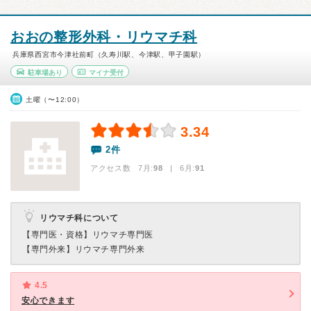
おおの整形外科・リウマチ科
兵庫県西宮市今津社前町（久寿川駅、今津駅、甲子園駅）
駐車場あり
マイナ受付
土曜（〜12:00）
3.34
2件
アクセス数 7月:
98
| 6月:
91
リウマチ科について
【専門医・資格】
リウマチ専門医
【専門外来】
リウマチ専門外来
4.5
安心できます