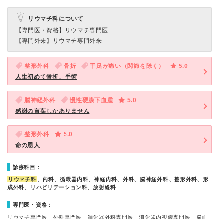
リウマチ科について
【専門医・資格】
リウマチ専門医
【専門外来】
リウマチ専門外来
整形外科
骨折
手足が痛い（関節を除く）
5.0
人生初めて骨折、手術
脳神経外科
慢性硬膜下血腫
5.0
感謝の言葉しかありません
整形外科
5.0
命の恩人
診療科目：
リウマチ科
、内科、循環器内科、神経内科、外科、脳神経外科、整形外科、形
成外科、リハビリテーション科、放射線科
専門医・資格：
リウマチ専門医、外科専門医、消化器外科専門医、消化器内視鏡専門医、脳血