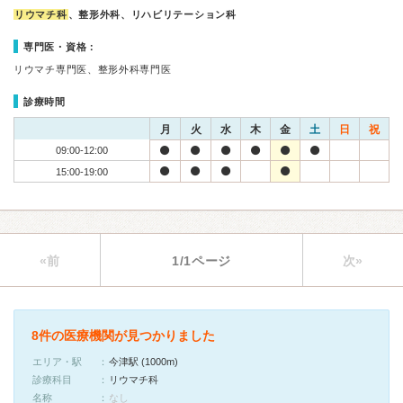
リウマチ科
、整形外科、リハビリテーション科
専門医・資格：
リウマチ専門医、整形外科専門医
診療時間
月
火
水
木
金
土
日
祝
09:00-12:00
15:00-19:00
«前
1/1ページ
次»
8件の医療機関が見つかりました
エリア・駅
今津駅 (1000m)
診療科目
リウマチ科
名称
なし