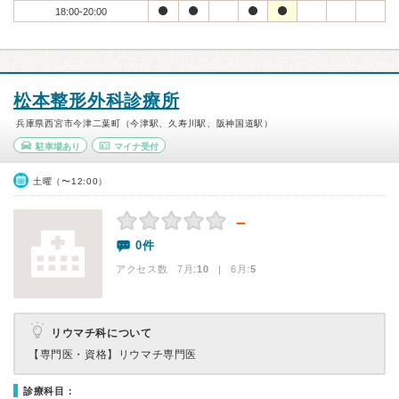
18:00-20:00
松本整形外科診療所
兵庫県西宮市今津二葉町（今津駅、久寿川駅、阪神国道駅）
駐車場あり
マイナ受付
土曜（〜12:00）
－
0件
アクセス数 7月:
10
| 6月:
5
リウマチ科について
【専門医・資格】
リウマチ専門医
診療科目：