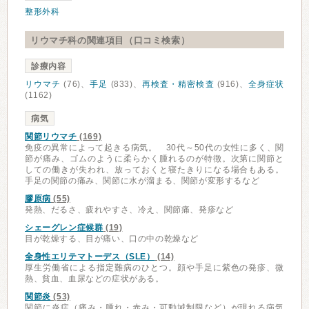
整形外科
リウマチ科の関連項目（口コミ検索）
診療内容
リウマチ
(76)、
手足
(833)、
再検査・精密検査
(916)、
全身症状
(1162)
病気
関節リウマチ
(169)
免疫の異常によって起きる病気。 30代～50代の女性に多く、関
節が痛み、ゴムのように柔らかく腫れるのが特徴。次第に関節と
しての働きが失われ、放っておくと寝たきりになる場合もある。
手足の関節の痛み、関節に水が溜まる、関節が変形するなど
膠原病
(55)
発熱、だるさ、疲れやすさ、冷え、関節痛、発疹など
シェーグレン症候群
(19)
目が乾燥する、目が痛い、口の中の乾燥など
全身性エリテマトーデス（SLE）
(14)
厚生労働省による指定難病のひとつ。顔や手足に紫色の発疹、微
熱、貧血、血尿などの症状がある。
関節炎
(53)
関節に炎症（痛み・腫れ・赤み・可動域制限など）が現れる病気