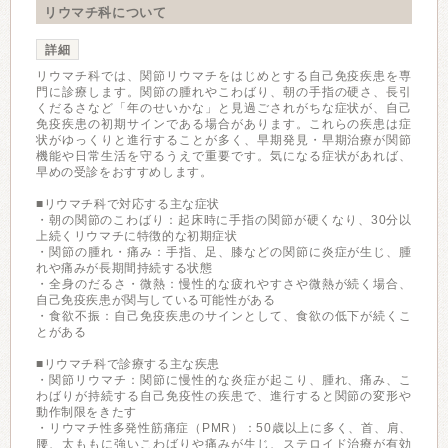
リウマチ科について
詳細
リウマチ科では、関節リウマチをはじめとする自己免疫疾患を専
門に診療します。関節の腫れやこわばり、朝の手指の硬さ、長引
くだるさなど「年のせいかな」と見過ごされがちな症状が、自己
免疫疾患の初期サインである場合があります。これらの疾患は症
状がゆっくりと進行することが多く、早期発見・早期治療が関節
機能や日常生活を守るうえで重要です。気になる症状があれば、
早めの受診をおすすめします。
■リウマチ科で対応する主な症状
・朝の関節のこわばり：起床時に手指の関節が硬くなり、30分以
上続くリウマチに特徴的な初期症状
・関節の腫れ・痛み：手指、足、膝などの関節に炎症が生じ、腫
れや痛みが長期間持続する状態
・全身のだるさ・微熱：慢性的な疲れやすさや微熱が続く場合、
自己免疫疾患が関与している可能性がある
・食欲不振：自己免疫疾患のサインとして、食欲の低下が続くこ
とがある
■リウマチ科で診療する主な疾患
・関節リウマチ：関節に慢性的な炎症が起こり、腫れ、痛み、こ
わばりが持続する自己免疫性の疾患で、進行すると関節の変形や
動作制限をきたす
・リウマチ性多発性筋痛症（PMR）：50歳以上に多く、首、肩、
腰、太ももに強いこわばりや痛みが生じ、ステロイド治療が有効