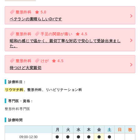
整形外科
5.0
ベテランの素晴らしいDrです
整形外科
手足の関節が痛い
4.5
昭和の感じで温かく、親切丁寧な対応で安心して受診出来まし
た。
整形外科
けが
4.5
待つけど大変親切
診療科目：
リウマチ科
、整形外科、リハビリテーション科
専門医・資格：
整形外科専門医
診療時間
月
火
水
木
金
土
日
祝
09:00-12:30