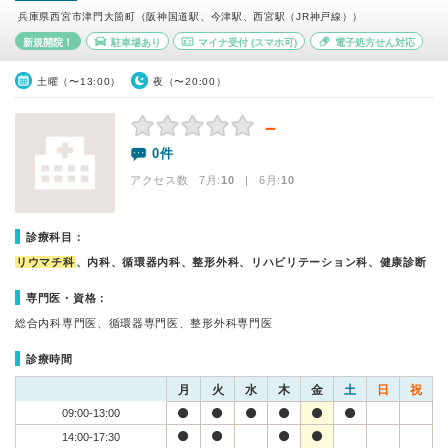
兵庫県西宮市津門大箇町（阪神国道駅、今津駅、西宮駅（JR神戸線））
新規開院！
駐車場あり
マイナ受付
(スマホ可)
電子処方せん対応
土曜（〜13:00）
夜（〜20:00）
－
0件
アクセス数 7月:
10
| 6月:
10
診療科目：
リウマチ科
、内科、循環器内科、整形外科、リハビリテーション科、健康診断
専門医・資格：
総合内科専門医、循環器専門医、整形外科専門医
診療時間
月
火
水
木
金
土
日
祝
09:00-13:00
14:00-17:30