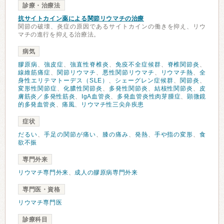
診療・治療法
抗サイトカイン薬による関節リウマチの治療
関節の破壊、炎症の原因であるサイトカインの働きを抑え、リウ
マチの進行を抑える治療法。
病気
膠原病
、
強皮症
、
強直性脊椎炎
、
免疫不全症候群
、
脊椎関節炎
、
線維筋痛症
、
関節リウマチ
、
悪性関節リウマチ
、
リウマチ熱
、
全
身性エリテマトーデス（SLE）
、
シェーグレン症候群
、
関節炎
、
変形性関節症
、
化膿性関節炎
、
多発性関節炎
、
結核性関節炎
、
皮
膚筋炎／多発性筋炎
、
IgA血管炎
、
多発血管炎性肉芽腫症
、
顕微鏡
的多発血管炎
、
痛風
、
リウマチ性三尖弁疾患
症状
だるい
、
手足の関節が痛い
、
膝の痛み
、
発熱
、
手や指の変形
、
食
欲不振
専門外来
リウマチ専門外来
、
成人の膠原病専門外来
専門医・資格
リウマチ専門医
診療科目