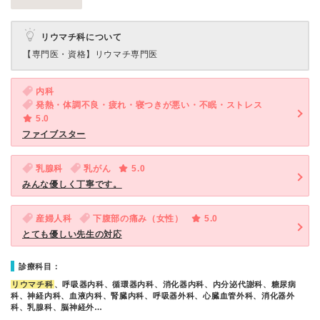
リウマチ科について
【専門医・資格】
リウマチ専門医
内科
発熱・体調不良・疲れ・寝つきが悪い・不眠・ストレス
5.0
ファイブスター
乳腺科
乳がん
5.0
みんな優しく丁寧です。
産婦人科
下腹部の痛み（女性）
5.0
とても優しい先生の対応
診療科目：
リウマチ科
、呼吸器内科、循環器内科、消化器内科、内分泌代謝科、糖尿病
科、神経内科、血液内科、腎臓内科、呼吸器外科、心臓血管外科、消化器外
科、乳腺科、脳神経外…