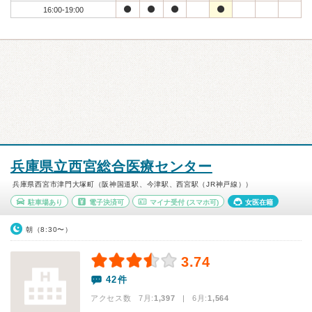
16:00-19:00
兵庫県立西宮総合医療センター
兵庫県西宮市津門大塚町（阪神国道駅、今津駅、西宮駅（JR神戸線））
駐車場あり
電子決済可
マイナ受付
(スマホ可)
女医在籍
朝（8:30〜）
3.74
42件
アクセス数 7月:
1,397
| 6月:
1,564