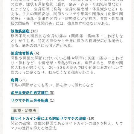
の総称。症状も局部症状（腫れ・痛み・赤み・可動域制限など）
だけでなく、全身症状（発熱・全身の倦怠感・体重減少など）も
ある。手足の関節炎は、関節リウマチや細菌性関節炎（化膿性関
節炎）・痛風・変形性関節症・腱鞘炎などが有名。背骨・骨盤周
辺の関節炎「脊椎関節炎」には、強直性脊椎炎などがある。
線維筋痛症
(36)
原因不明の慢性的な全身の痛み（関節痛・筋肉痛・こわばりな
ど）が生じる。特定の部位から全身に痛みの範囲が広がる場合も
ある。痛みの強さにも個人差がある。
強直性脊椎炎
(6)
脊椎や骨盤の関節に付いている腱や靭帯に炎症（痛み・こわば
り・腫れなど）や倦怠感・発熱が現れる。進行すると、脊椎や関
節の動きが鈍くなり、20～30％の割合で腱や靭帯に石灰がついて
骨のように硬くなり、動かなくなる強直が起こる。
痛風
(71)
手足の関節がとても痛い、熱を持って腫れるなど
多発血管炎性肉芽腫症
(5)
リウマチ性三尖弁疾患
(1)
診療・治療法
抗サイトカイン薬による関節リウマチの治療
(19)
関節の破壊、炎症の原因であるサイトカインの働きを抑え、リウ
マチの進行を抑える治療法。