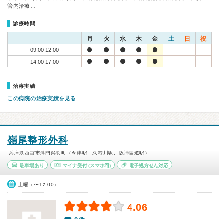
管内治療…
診療時間
月
火
水
木
金
土
日
祝
09:00-12:00
14:00-17:00
治療実績
この病院の治療実績を見る
嶺尾整形外科
兵庫県西宮市津門呉羽町（今津駅、久寿川駅、阪神国道駅）
駐車場あり
マイナ受付
(スマホ可)
電子処方せん対応
土曜（〜12:00）
4.06