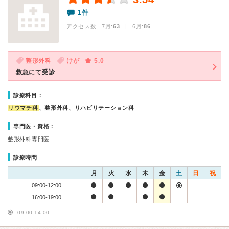
1件
アクセス数 7月:
63
| 6月:
86
整形外科
けが
5.0
救急にて受診
診療科目：
リウマチ科
、整形外科、リハビリテーション科
専門医・資格：
整形外科専門医
診療時間
月
火
水
木
金
土
日
祝
09:00-12:00
16:00-19:00
09:00-14:00