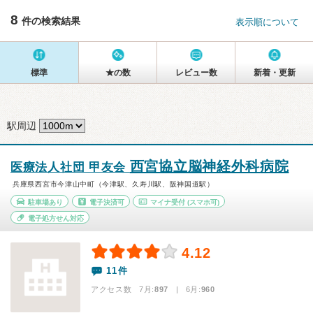
8
件の検索結果
表示順について
標準
★の数
レビュー数
新着・更新
駅周辺
西宮協立脳神経外科病院
医療法人社団 甲友会
兵庫県西宮市今津山中町（今津駅、久寿川駅、阪神国道駅）
駐車場あり
電子決済可
マイナ受付
(スマホ可)
電子処方せん対応
4.12
11件
アクセス数 7月:
897
| 6月:
960