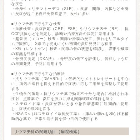
な疾患
・全身性エリテマトーデス（SLE）：皮膚、関節、内臓など全身
に炎症が起こる自己免疫疾患で、女性に多い
■リウマチ科で行う主な検査
・血液検査：炎症反応（CRP、ESR）やリウマチ因子（RF）、抗
CCP抗体などを測定し、診断や治療方針の決定に活用する
・超音波（エコー）検査：関節や滑膜の炎症、腫れをリアルタイ
ムで観察し、X線では捉えにくい初期の炎症発見にも有用
・X線（レントゲン）検査：関節の骨の状態を確認し、変形や破壊
の有無を評価する
・骨密度測定（DXA法）：骨密度の低下を評価し、骨粗しょう症
の早期発見、予防に活用する
■リウマチ科で行う主な治療法
・抗リウマチ薬（DMARDs）：代表的なメトトレキサートを中心
に、病気の進行を抑える目的で症状に応じて用量を調整して使用
する
・生物学的製剤：抗リウマチ薬で効果不十分な場合に検討される
注射、点滴薬で、炎症を強力に抑え関節破壊の進行を防ぐ
・ステロイド薬：炎症が強いときや急性増悪時に短期的に使用
し、症状の緩和を図る
・NSAIDs（非ステロイド系抗炎症薬）：痛みや腫れを和らげる補
助的な薬で、日常生活の質を保つ目的で使用する
リウマチ科の関連項目（病院検索）