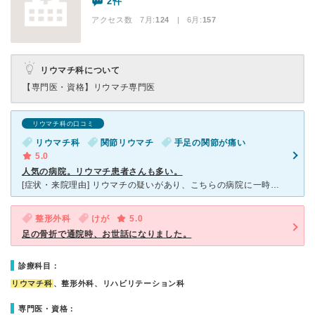
2件
アクセス数 7月:
124
| 6月:
157
リウマチ科について
【専門医・資格】
リウマチ専門医
リウマチ科の口コミ
リウマチ科
関節リウマチ
手足の関節が痛い
5.0
人気の病院。リウマチ患者さんも多い。
[症状・来院理由] リウマチの疑いがあり、こちらの病院に一時期通っていました。 今現在は３ヶ月に一回の診察のため別の病院に通っています。 [医師の診断・治療法] ２年ぐらい足に筋肉痛み
整形外科
けが
5.0
足の骨折で通院時、お世話になりました。
診療科目：
リウマチ科
、整形外科、リハビリテーション科
専門医・資格：