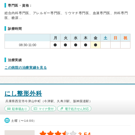
専門医・資格：
総合内科専門医、アレルギー専門医、リウマチ専門医、血液専門医、外科専門
医、糖尿…
診療時間
月
火
水
木
金
土
日
祝
08:30-11:00
治療実績
この病院の治療実績を見る
にし整形外科
兵庫県西宮市今津山中町（今津駅、久寿川駅、阪神国道駅）
駐車場あり
マイナ受付
電子処方せん対応
土曜（〜14:00）
3.54