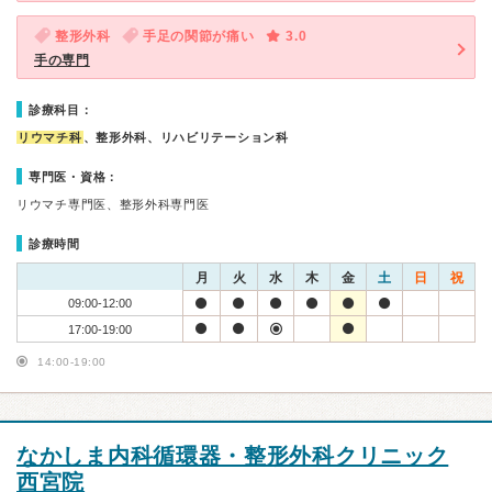
整形外科
手足の関節が痛い
3.0
手の専門
診療科目：
リウマチ科
、整形外科、リハビリテーション科
専門医・資格：
リウマチ専門医、整形外科専門医
診療時間
月
火
水
木
金
土
日
祝
09:00-12:00
17:00-19:00
14:00-19:00
なかしま内科循環器・整形外科クリニック
西宮院