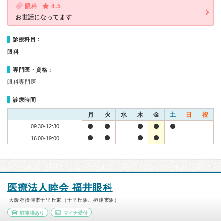
眼科
4.5
お世話になってます
診療科目：
眼科
専門医・資格：
眼科専門医
診療時間
月
火
水
木
金
土
日
祝
09:30-12:30
16:00-19:00
医療法人睦会 福井眼科
大阪府摂津市千里丘東（千里丘駅、摂津市駅）
駐車場あり
マイナ受付