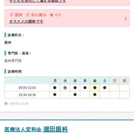
子どもも安心して通える医院です
眼科
目の痛み
4.5
オススメの眼科です
診療科目：
眼科
専門医・資格：
眼科専門医
診療時間
月
火
水
木
金
土
日
祝
09:00-12:00
15:30-18:30
09:00-14:00
堀田眼科
医療法人宏和会