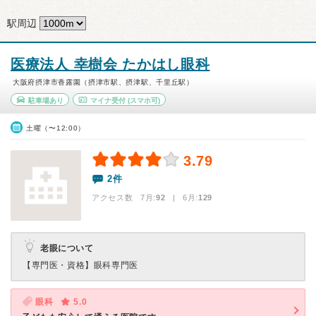
駅周辺
医療法人 幸樹会 たかはし眼科
大阪府摂津市香露園（摂津市駅、摂津駅、千里丘駅）
駐車場あり
マイナ受付
(スマホ可)
土曜（〜12:00）
3.79
2件
アクセス数 7月:
92
| 6月:
129
老眼について
【専門医・資格】
眼科専門医
眼科
5.0