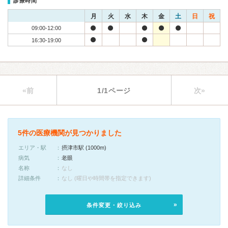
診療時間
月
火
水
木
金
土
日
祝
09:00-12:00
16:30-19:00
«前
1/1ページ
次»
5件の医療機関が見つかりました
エリア・駅
摂津市駅 (1000m)
病気
老眼
名称
なし
詳細条件
なし (曜日や時間帯を指定できます)
条件変更・絞り込み