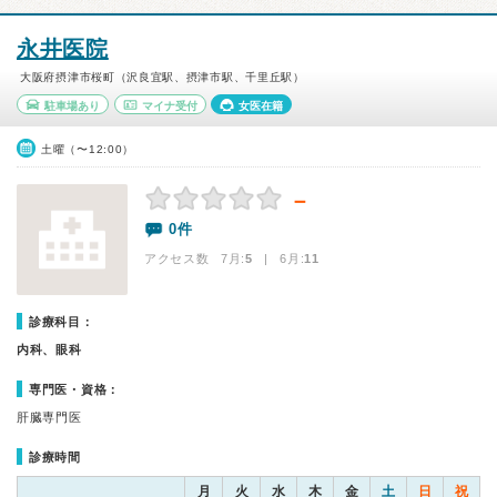
永井医院
大阪府摂津市桜町（沢良宜駅、摂津市駅、千里丘駅）
駐車場あり
マイナ受付
女医在籍
土曜（〜12:00）
－
0件
アクセス数 7月:
5
| 6月:
11
診療科目：
内科、眼科
専門医・資格：
肝臓専門医
診療時間
月
火
水
木
金
土
日
祝