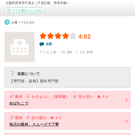
大阪府摂津市千里丘（千里丘駅、摂津市駅）
マイナ受付
(スマホ可)
土曜（〜12:30）
4.02
4件
アクセス数 7月:
367
| 6月:
578
老眼について
【専門医・資格】
眼科専門医
眼科
ものもらい（麦粒種）
目が赤い
5.0
めばちこで
眼科
目の疲れ
4.5
地元の眼科、スムーズで丁寧