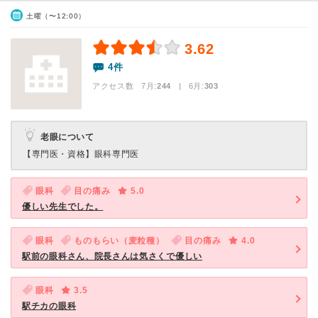
土曜（〜12:00）
3.62
4件
アクセス数 7月:
244
| 6月:
303
老眼について
【専門医・資格】
眼科専門医
眼科
目の痛み
5.0
優しい先生でした。
眼科
ものもらい（麦粒種）
目の痛み
4.0
駅前の眼科さん、院長さんは気さくで優しい
眼科
3.5
駅チカの眼科