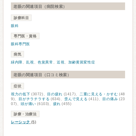
老眼の関連項目（病院検索）
診療科目
眼科
専門医・資格
眼科専門医
病気
緑内障
、
乱視
、
色覚異常
、
近視
、
加齢黄斑変性症
老眼の関連項目（口コミ検索）
症状
視力の低下
(3072)、
目の疲れ
(1417)、
二重に見える・かすむ
(48
9)、
目がチラチラする
(634)、
歪んで見える
(411)、
目の痛み
(23
07)、
頭が痛い
(6103)、
疲れ
(455)
診療・治療法
レーシック
(5)