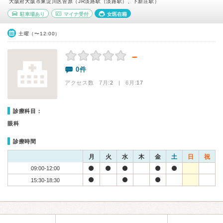
大阪府大阪市東淀川区菅原（JR淡路駅（淡路駅）、下新庄駅）
駐車場あり
マイナ受付
女医在籍
土曜（〜12:00）
－
0件
アクセス数 7月:
2
| 6月:
17
診療科目：
眼科
診療時間
月
火
水
木
金
土
日
祝
09:00-12:00
15:30-18:30