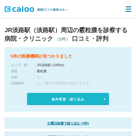
JR淡路駅（淡路駅）周辺の霰粒腫を診察する
病院・クリニック
口コミ・評判
（5件）
5件の医療機関が見つかりました
エリア・駅
JR淡路駅 (1000m)
病気
霰粒腫
名称
なし
詳細条件
なし (曜日や時間帯を指定できます)
条件変更・絞り込み
土曜日診療で絞り込む (4件)