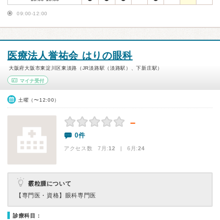
09:00-12:00
医療法人誉祐会 はりの眼科
大阪府大阪市東淀川区東淡路（JR淡路駅（淡路駅）、下新庄駅）
マイナ受付
土曜（〜12:00）
－
0件
アクセス数 7月:
12
| 6月:
24
霰粒腫について
【専門医・資格】
眼科専門医
診療科目：