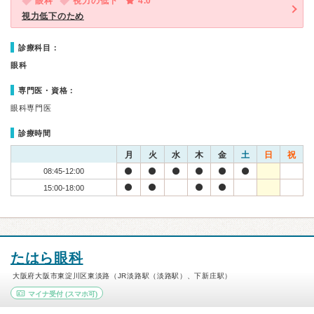
眼科
視力の低下
4.0
視力低下のため
診療科目：
眼科
専門医・資格：
眼科専門医
診療時間
月
火
水
木
金
土
日
祝
08:45-12:00
15:00-18:00
たはら眼科
大阪府大阪市東淀川区東淡路（JR淡路駅（淡路駅）、下新庄駅）
マイナ受付
(スマホ可)