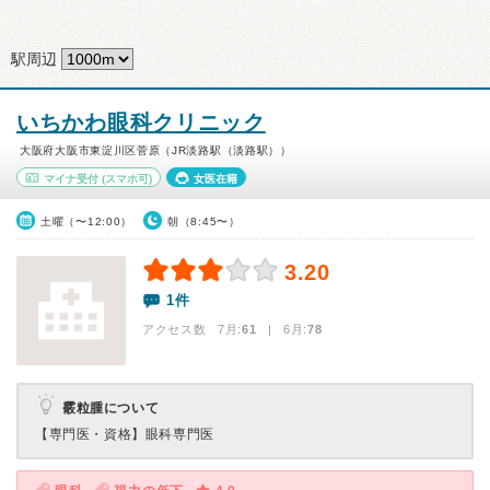
駅周辺
いちかわ眼科クリニック
大阪府大阪市東淀川区菅原（JR淡路駅（淡路駅））
マイナ受付
(スマホ可)
女医在籍
土曜（〜12:00）
朝（8:45〜）
3.20
1件
アクセス数 7月:
61
| 6月:
78
霰粒腫について
【専門医・資格】
眼科専門医