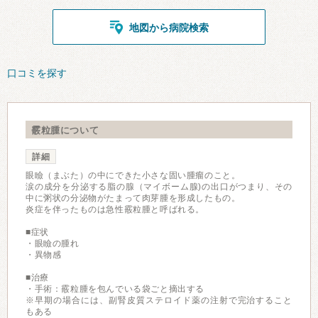
地図から病院検索
口コミを探す
霰粒腫について
詳細
眼瞼（まぶた）の中にできた小さな固い腫瘤のこと。
涙の成分を分泌する脂の腺（マイボーム腺)の出口がつまり、その
中に粥状の分泌物がたまって肉芽腫を形成したもの。
炎症を伴ったものは急性霰粒腫と呼ばれる。
■症状
・眼瞼の腫れ
・異物感
■治療
・手術：霰粒腫を包んでいる袋ごと摘出する
※早期の場合には、副腎皮質ステロイド薬の注射で完治すること
もある