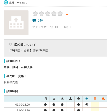
土曜（〜12:00）
－
0件
アクセス数 7月:
10
| 6月:
6
霰粒腫について
【専門医・資格】
眼科専門医
診療科目：
内科、眼科、産婦人科
専門医・資格：
眼科専門医
診療時間
月
火
水
木
金
土
日
祝
09:30-13:00
15:00-18:30