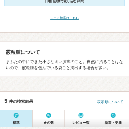
日曜日診療で絞り込む (0件)
口コミ検索はこちら
霰粒腫について
まぶたの中にできた小さな固い腫瘤のこと。自然に治ることはな
いので、霰粒腫を包んでいる袋ごと摘出する場合が多い。
5
件の検索結果
表示順について
標準
★の数
レビュー数
新着・更新