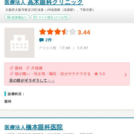
高木眼科クリニック
医療法人
大阪府大阪市東淀川区淡路（JR淡路駅（淡路駅）、下新庄駅）
駐車場あり
マイナ受付
(スマホ可)
3.44
2件
アクセス数 7月:
60
| 6月:
97
眼科
片頭痛
頭が痛い・吐き気・嘔吐・目がチラチラする
5.0
目の前がギラギラして・・
診療科目：
眼科
橋本眼科医院
医療法人