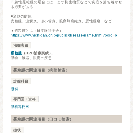
※急性霰粒腫の場合には、まず抗生物質などで炎症を落ち着かせ
る必要がある
■類似の病気
麦粒腫、涙嚢炎、涙小管炎、眼窩蜂窩織炎、悪性腫瘍 など
▼霰粒腫とは（日本眼科学会）
https://www.nichigan.or.jp/public/disease/name.html?pdid=6
治療実績
霰粒腫
（DPC治療実績）
眼瞼、涙器、眼窩の疾患
霰粒腫の関連項目（病院検索）
診療科目
眼科
専門医・資格
眼科専門医
霰粒腫の関連項目（口コミ検索）
症状