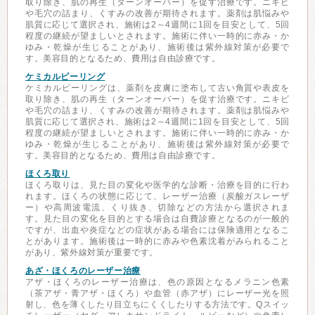
取り除き、肌の再生（ターンオーバー）を促す治療です。ニキビ
や毛穴の詰まり、くすみの改善が期待されます。薬剤は肌悩みや
肌質に応じて選択され、施術は2～4週間に1回を目安として、5回
程度の継続が望ましいとされます。施術に伴い一時的に赤み・か
ゆみ・乾燥が生じることがあり、施術後は紫外線対策が必要で
す。美容目的となるため、費用は自由診療です。
ケミカルピーリング
ケミカルピーリングは、薬剤を皮膚に塗布して古い角質や表皮を
取り除き、肌の再生（ターンオーバー）を促す治療です。ニキビ
や毛穴の詰まり、くすみの改善が期待されます。薬剤は肌悩みや
肌質に応じて選択され、施術は2～4週間に1回を目安として、5回
程度の継続が望ましいとされます。施術に伴い一時的に赤み・か
ゆみ・乾燥が生じることがあり、施術後は紫外線対策が必要で
す。美容目的となるため、費用は自由診療です。
ほくろ取り
ほくろ取りは、見た目の変化や医学的な診断・治療を目的に行わ
れます。ほくろの状態に応じて、レーザー治療（炭酸ガスレーザ
ー）や高周波電流、くり抜き、切除などの方法から選択されま
す。見た目の変化を目的とする場合は自費診療となるのが一般的
ですが、出血や炎症などの症状がある場合には保険適用となるこ
とがあります。施術後は一時的に赤みや色素沈着がみられること
があり、紫外線対策が重要です。
あざ・ほくろのレーザー治療
アザ・ほくろのレーザー治療は、色の原因となるメラニン色素
（茶アザ・青アザ・ほくろ）や血管（赤アザ）にレーザー光を照
射し、色を薄くしたり目立ちにくくしたりする方法です。Qスイッ