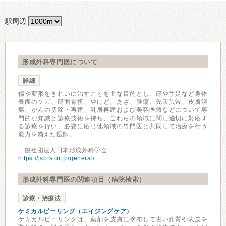
駅周辺
形成外科専門医について
詳細
傷や変形をきれいに治すことを主な目的とし、顔や手足など身体
表面のケガ、顔面骨折、やけど、あざ、腫瘍、先天異常、皮膚潰
瘍、がんの切除・再建、乳房再建および美容医療などについて専
門的な知識と診療技術を持ち、これらの領域に関し適切に対応す
る診療を行い、必要に応じ他領域の専門医と共同して治療を行う
能力を備えた医師。
一般社団法人日本形成外科学会
https://jsprs.or.jp/general/
形成外科専門医の関連項目（病院検索）
診療・治療法
ケミカルピーリング（エイジングケア）
ケミカルピーリングは、薬剤を皮膚に塗布して古い角質や表皮を