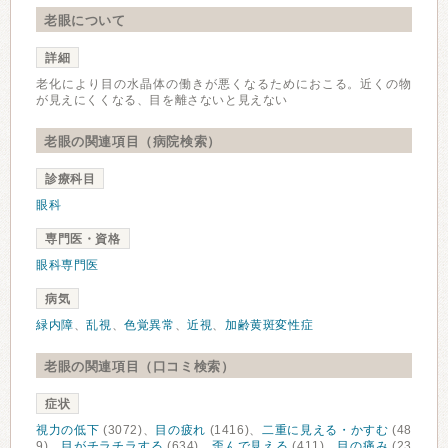
老眼について
詳細
老化により目の水晶体の働きが悪くなるためにおこる。近くの物
が見えにくくなる、目を離さないと見えない
老眼の関連項目（病院検索）
診療科目
眼科
専門医・資格
眼科専門医
病気
緑内障
、
乱視
、
色覚異常
、
近視
、
加齢黄斑変性症
老眼の関連項目（口コミ検索）
症状
視力の低下
(3072)、
目の疲れ
(1416)、
二重に見える・かすむ
(48
9)、
目がチラチラする
(634)、
歪んで見える
(411)、
目の痛み
(23