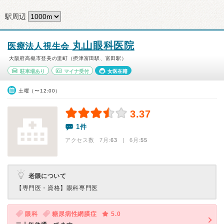
駅周辺
丸山眼科医院
医療法人視生会
大阪府高槻市登美の里町（摂津富田駅、富田駅）
駐車場あり
マイナ受付
女医在籍
土曜（〜12:00）
3.37
1件
アクセス数 7月:
63
| 6月:
55
老眼について
【専門医・資格】
眼科専門医
眼科
糖尿病性網膜症
5.0