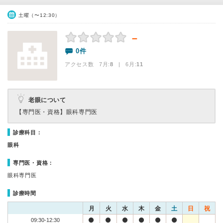
土曜（〜12:30）
－
0件
アクセス数 7月:
8
| 6月:
11
老眼について
【専門医・資格】
眼科専門医
診療科目：
眼科
専門医・資格：
眼科専門医
診療時間
月
火
水
木
金
土
日
祝
09:30-12:30