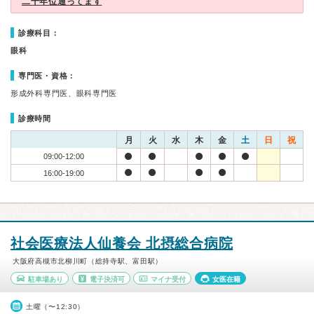
二十年位通ってます
診療科目：
眼科
専門医・資格：
形成外科専門医、眼科専門医
診療時間
月
火
水
木
金
土
日
祝
09:00-12:00
16:00-19:00
社会医療法人仙養会 北摂総合病院
大阪府高槻市北柳川町（総持寺駅、富田駅）
駐車場あり
電子決済可
マイナ受付
女医在籍
土曜（〜12:30）