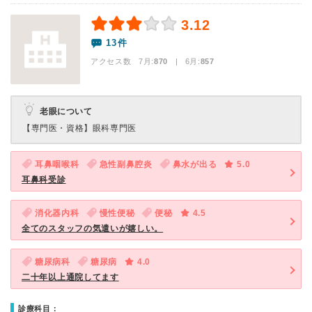
3.12
13件
アクセス数 7月:
870
| 6月:
857
老眼について
【専門医・資格】
眼科専門医
耳鼻咽喉科
急性副鼻腔炎
鼻水が出る
5.0
耳鼻科受診
消化器内科
慢性便秘
便秘
4.5
全てのスタッフの気遣いが嬉しい。
糖尿病科
糖尿病
4.0
二十年以上通院してます
診療科目：