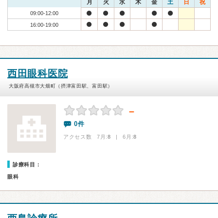
月
火
水
木
金
土
日
祝
09:00-12:00
16:00-19:00
西田眼科医院
大阪府高槻市大畑町（摂津富田駅、富田駅）
－
0件
アクセス数 7月:
8
| 6月:
8
診療科目：
眼科