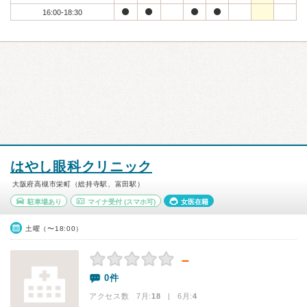
16:00-18:30
はやし眼科クリニック
大阪府高槻市栄町（総持寺駅、富田駅）
駐車場あり
マイナ受付
(スマホ可)
女医在籍
土曜（〜18:00）
－
0件
アクセス数 7月:
18
| 6月:
4