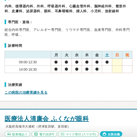
内科、循環器内科、外科、呼吸器外科、心臓血管外科、脳神経外科、整形外
科、皮膚科、泌尿器科、眼科、耳鼻咽喉科、婦人科、小児科、放射線科
専門医・資格：
総合内科専門医、アレルギー専門医、リウマチ専門医、血液専門医、外科専門
医、呼吸…
診療時間
月
火
水
木
金
土
日
祝
09:00-12:30
14:00-16:30
治療実績
この病院の治療実績を見る
医療法人清廉会 ふくなが眼科
大阪府高槻市大畑町（摂津富田駅、富田駅）
駐車場あり
電子決済可
マイナ受付
(スマホ可)
女医在籍