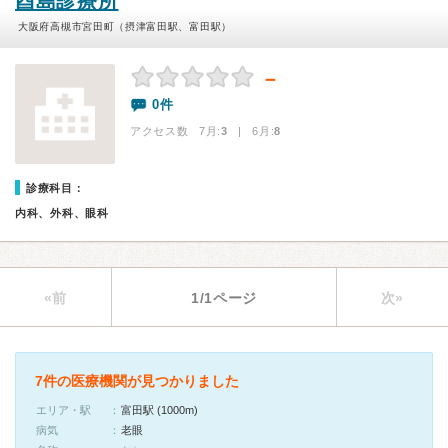
酉島診療所
大阪府高槻市宮田町（摂津富田駅、富田駅）
－
0件
アクセス数 7月:
3
| 6月:
8
診療科目：
内科、外科、眼科
«前
1/1ページ
次»
7件の医療機関が見つかりました
エリア・駅
富田駅 (1000m)
病気
老眼