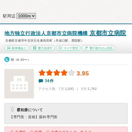
駅周辺
京都市立病院
地方独立行政法人京都市立病院機構
京都府京都市中京区壬生東高田町（丹波口駅、西院駅）
駐車場あり
電子決済可
マイナ受付
電子処方せん対応
朝（8:30〜）
3.95
34件
アクセス数 7月:
1,591
| 6月:
1,762
霰粒腫について
【専門医・資格】
眼科専門医