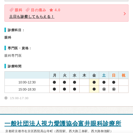
眼科
目の痛み
4.0
土日も診察してもらえる！
診療科目：
眼科
専門医・資格：
眼科専門医
診療時間
月
火
水
木
金
土
日
祝
10:00-12:30
15:00-18:30
15:00-17:30
一般社団法人視力愛護協会富井眼科診療所
京都府京都市右京区西院高山寺町（西院駅、西大路三条駅、西大路御池駅）