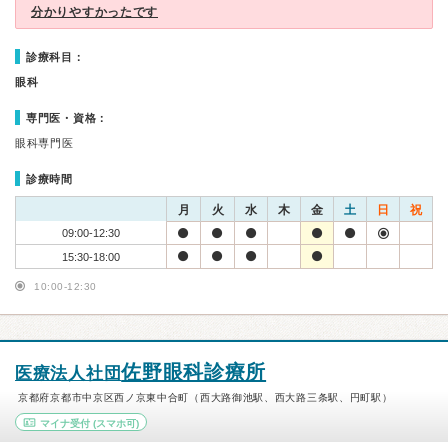
分かりやすかったです
診療科目：
眼科
専門医・資格：
眼科専門医
診療時間
月
火
水
木
金
土
日
祝
09:00-12:30
15:30-18:00
10:00-12:30
佐野眼科診療所
医療法人社団
京都府京都市中京区西ノ京東中合町（西大路御池駅、西大路三条駅、円町駅）
マイナ受付
(スマホ可)