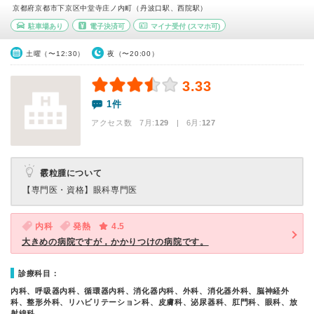
京都府京都市下京区中堂寺庄ノ内町（丹波口駅、西院駅）
駐車場あり
電子決済可
マイナ受付
(スマホ可)
土曜（〜12:30）
夜（〜20:00）
3.33
1件
アクセス数 7月:
129
| 6月:
127
霰粒腫について
【専門医・資格】
眼科専門医
内科
発熱
4.5
大きめの病院ですが，かかりつけの病院です。
診療科目：
内科、呼吸器内科、循環器内科、消化器内科、外科、消化器外科、脳神経外
科、整形外科、リハビリテーション科、皮膚科、泌尿器科、肛門科、眼科、放
射線科