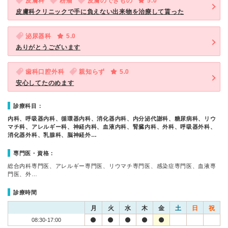
皮膚科
粉瘤
皮膚のできもの
5.0
皮膚科クリニックで手に負えない出来物を治療して貰った
泌尿器科
5.0
ありがとうございます
歯科口腔外科
親知らず
5.0
安心してたのめます
診療科目：
内科、呼吸器内科、循環器内科、消化器内科、内分泌代謝科、糖尿病科、リウ
マチ科、アレルギー科、神経内科、血液内科、腎臓内科、外科、呼吸器外科、
消化器外科、乳腺科、脳神経外…
専門医・資格：
総合内科専門医、アレルギー専門医、リウマチ専門医、感染症専門医、血液専
門医、外…
診療時間
月
火
水
木
金
土
日
祝
08:30-17:00