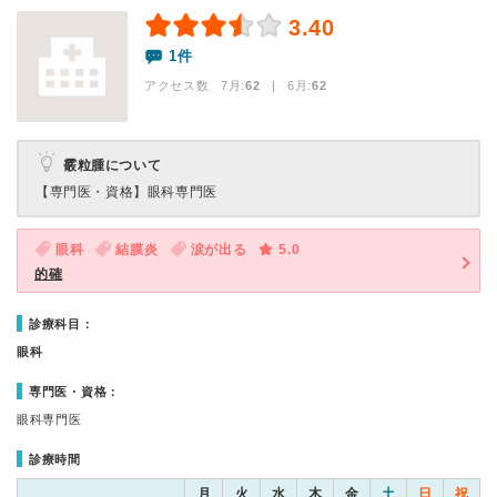
3.40
1件
アクセス数 7月:
62
| 6月:
62
霰粒腫について
【専門医・資格】
眼科専門医
眼科
結膜炎
涙が出る
5.0
的確
診療科目：
眼科
専門医・資格：
眼科専門医
診療時間
月
火
水
木
金
土
日
祝