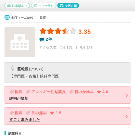
駐車場あり
マイナ受付
女医在籍
土曜（〜13:00）・日曜
3.35
2件
アクセス数 7月:
133
| 6月:
147
霰粒腫について
【専門医・資格】
眼科専門医
眼科
アレルギー性結膜炎
目のかゆみ
4.0
説明が親切
眼科
目の痛み
3.5
すごく混みました
診療科目：