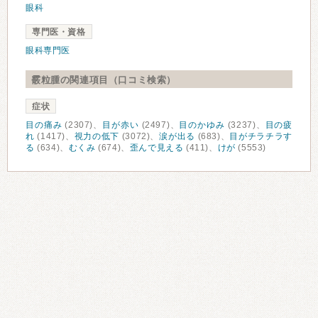
眼科
専門医・資格
眼科専門医
霰粒腫の関連項目（口コミ検索）
症状
目の痛み
(2307)、
目が赤い
(2497)、
目のかゆみ
(3237)、
目の疲
れ
(1417)、
視力の低下
(3072)、
涙が出る
(683)、
目がチラチラす
る
(634)、
むくみ
(674)、
歪んで見える
(411)、
けが
(5553)