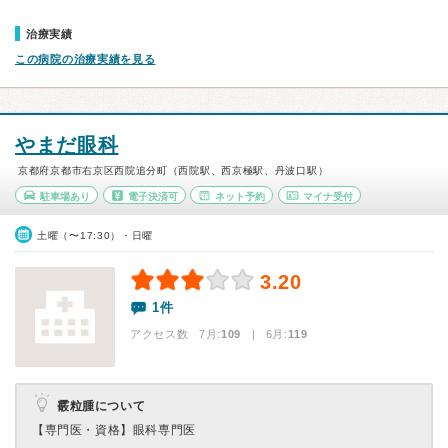
治療実績
この病院の治療実績を見る
やまだ眼科
京都府京都市右京区西院追分町（西院駅、西京極駅、丹波口駅）
駐車場あり
電子決済可
ネット予約
マイナ受付
土曜（〜17:30）・日曜
3.20
1件
アクセス数 7月:
109
| 6月:
119
霰粒腫について
【専門医・資格】
眼科専門医