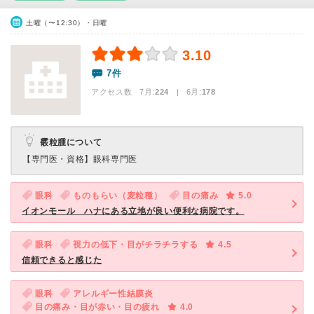
土曜（〜12:30）・日曜
3.10
7件
アクセス数 7月:
224
| 6月:
178
霰粒腫について
【専門医・資格】
眼科専門医
眼科
ものもらい（麦粒種）
目の痛み
5.0
イオンモール ハナにある立地が良い便利な病院です。
眼科
視力の低下・目がチラチラする
4.5
信頼できると感じた
眼科
アレルギー性結膜炎
目の痛み・目が赤い・目の疲れ
4.0