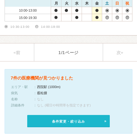
月
火
水
木
金
土
日
祝
10:00-13:00
15:00-19:30
10:30-13:00
14:00-18:00
«前
1/1ページ
次»
7件の医療機関が見つかりました
エリア・駅
西院駅 (1000m)
病気
霰粒腫
名称
なし
詳細条件
なし (曜日や時間帯を指定できます)
条件変更・絞り込み