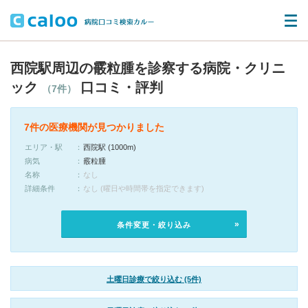
西院駅周辺の霰粒腫を診察する病院・クリニ
ック
口コミ・評判
（7件）
7件の医療機関が見つかりました
エリア・駅
西院駅 (1000m)
病気
霰粒腫
名称
なし
詳細条件
なし (曜日や時間帯を指定できます)
条件変更・絞り込み
土曜日診療で絞り込む (5件)