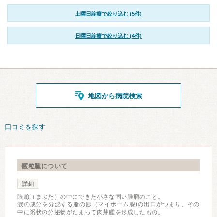
土曜日診療で絞り込む (5件)
日曜日診療で絞り込む (4件)
地図から病院検索
口コミを探す
霰粒腫について
詳細
眼瞼（まぶた）の中にできた小さな固い腫瘤のこと。
涙の成分を分泌する脂の腺（マイボーム腺)の出口がつまり、その
中に粥状の分泌物がたまって肉芽腫を形成したもの。