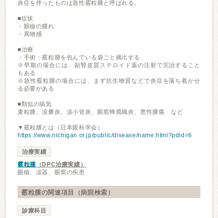
炎症を伴ったものは急性霰粒腫と呼ばれる。
■症状
・眼瞼の腫れ
・異物感
■治療
・手術：霰粒腫を包んでいる袋ごと摘出する
※早期の場合には、副腎皮質ステロイド薬の注射で完治すること
もある
※急性霰粒腫の場合には、まず抗生物質などで炎症を落ち着かせ
る必要がある
■類似の病気
麦粒腫、涙嚢炎、涙小管炎、眼窩蜂窩織炎、悪性腫瘍 など
▼霰粒腫とは（日本眼科学会）
https://www.nichigan.or.jp/public/disease/name.html?pdid=6
治療実績
霰粒腫
（DPC治療実績）
眼瞼、涙器、眼窩の疾患
霰粒腫の関連項目（病院検索）
診療科目