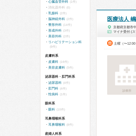
心臓血管外科
(1件)
消化器外科
(0)
乳腺科
(2件)
医療法人 
脳神経外科
(2件)
整形外科
(14件)
京都府京都市
形成外科
(3件)
マイナ受付 (ス
美容外科
(2件)
リハビリテーション科
土曜（〜12:0
(9件)
皮膚科系
皮膚科
(16件)
美容皮膚科
(5件)
泌尿器科・肛門科系
泌尿器科
(4件)
肛門科
(4件)
診療所
性病科
(1件)
眼科系
眼科
(10件)
耳鼻咽喉科系
耳鼻咽喉科
(8件)
産婦人科系