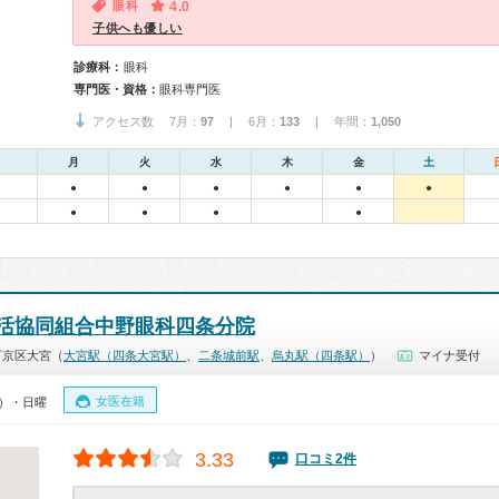
眼科
4.0
子供へも優しい
診療科：
眼科
専門医・資格：
眼科専門医
アクセス数 7月：
97
| 6月：
133
| 年間：
1,050
月
火
水
木
金
土
●
●
●
●
●
●
●
●
●
●
活協同組合中野眼科四条分院
下京区大宮（
大宮駅（四条大宮駅）
、
二条城前駅
、
烏丸駅（四条駅）
）
マイナ受付
女医在籍
0）・日曜
3.33
口コミ2件