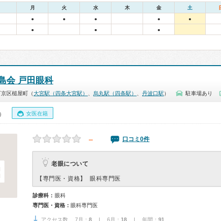
月
火
水
木
金
土
●
●
●
●
●
●
●
●
島会 戸田眼科
下京区槌屋町（
大宮駅（四条大宮駅）
、
烏丸駅（四条駅）
、
丹波口駅
）
駐車場あり
女医在籍
0）
－
口コミ0件
老眼について
【専門医・資格】
眼科専門医
診療科：
眼科
専門医・資格：
眼科専門医
アクセス数 7月：
8
| 6月：
18
| 年間：
91