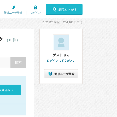
病院をさがす
新規ユーザ登録
ログイン
182,226
病院・
264,163
口コミ
ク
（10件）
ゲスト
さん
ログインしてください
新規ユーザ登録
絞り込み »