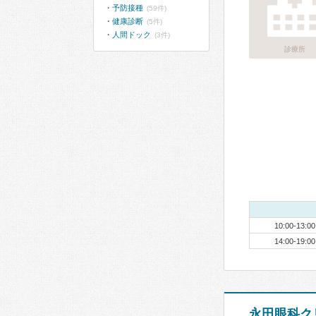
予防接種
(59件)
健康診断
(5件)
人間ドック
(3件)
診療所
10:00-13:00
14:00-19:00
永田眼科ク