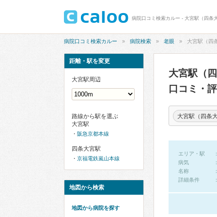
病院口コミ検索カルー - 大宮駅（四条
病院口コミ検索カルー
病院検索
老眼
大宮駅（四
距離・駅を変更
大宮駅（
大宮駅周辺
口コミ・評
大宮駅（四条
路線から駅を選ぶ
大宮駅
阪急京都本線
四条大宮駅
エリア・駅
京福電鉄嵐山本線
病気
名称
詳細条件
地図から検索
地図から病院を探す