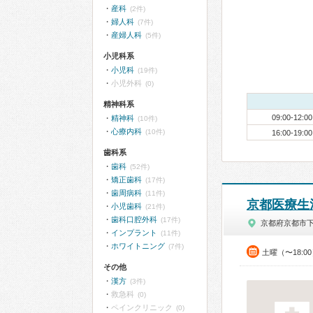
産科
(2件)
婦人科
(7件)
産婦人科
(5件)
小児科系
小児科
(19件)
小児外科
(0)
精神科系
09:00-12:00
精神科
(10件)
心療内科
(10件)
16:00-19:00
歯科系
歯科
(52件)
矯正歯科
(17件)
歯周病科
(11件)
京都医療生
小児歯科
(21件)
歯科口腔外科
(17件)
京都府京都市
インプラント
(11件)
ホワイトニング
(7件)
土曜（〜18:0
その他
漢方
(3件)
救急科
(0)
ペインクリニック
(0)