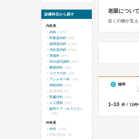
老眼につい
診療科目から探す
近くの物が見え
内科系
内科
(51件)
呼吸器内科
(3件)
循環器内科
(12件)
消化器内科
(10件)
胃腸科
(9件)
内分泌代謝科
(2件)
糖尿病科
(2件)
リウマチ科
(3件)
アレルギー科
(7件)
標準
神経内科
(7件)
血液内科
(0)
腎臓内科
(1件)
人工透析
(1件)
1-10
件 / 10
緩和ケア（ホスピス）
(1件)
外科系
外科
(13件)
呼吸器外科
(0)