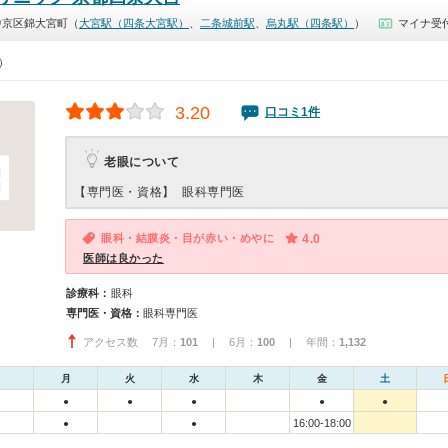
中京区錦大宮町（
大宮駅（四条大宮駅）
、
二条城前駅
、
烏丸駅（四条駅）
）
マイナ受付
0）
3.20
口コミ1件
老眼について
【専門医・資格】
眼科専門医
眼科・結膜炎・目が赤い・めやに
4.0
医師は良かった
診療科：
眼科
専門医・資格：
眼科専門医
アクセス数 7月：
101
| 6月：
100
| 年間：
1,132
月
火
水
木
金
土
●
●
●
●
●
16:00-18:00
●
●