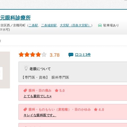
嶋元眼科診療所
中京区西ノ京職司町（
二条駅
、
二条城前駅
、
大宮駅（四条大宮駅）
）
駐車場あり
マホ可)
0）
3.78
口コミ3件
老眼について
【専門医・資格】
眼科専門医
眼科・目の痛み
5.0
とても親切でした⭐︎
眼科・ものもらい（麦粒種）・目のかゆみ
4.0
キレイな眼科医です。