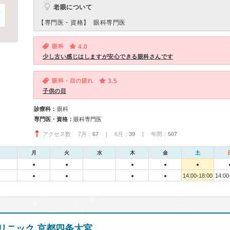
老眼について
【専門医・資格】
眼科専門医
眼科
4.0
少し古い感じはしますが安心できる眼科さんです
眼科・目の疲れ
3.5
子供の目
診療科：
眼科
専門医・資格：
眼科専門医
アクセス数 7月：
67
| 6月：
39
| 年間：
507
月
火
水
木
金
土
●
●
●
●
●
14:00-18:00
14:00
●
●
●
●
リニック 京都四条大宮