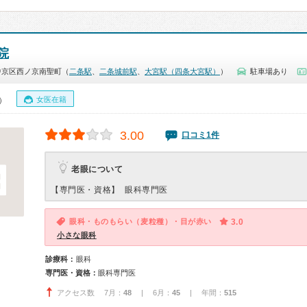
院
中京区西ノ京南聖町（
二条駅
、
二条城前駅
、
大宮駅（四条大宮駅）
）
駐車場あり
女医在籍
0）
3.00
口コミ1件
老眼について
【専門医・資格】
眼科専門医
眼科・ものもらい（麦粒種）・目が赤い
3.0
小さな眼科
診療科：
眼科
専門医・資格：
眼科専門医
アクセス数 7月：
48
| 6月：
45
| 年間：
515