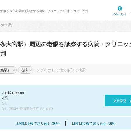
大宮駅）周辺の老眼を診察する病院・クリニック 10件 口コミ・評判
Calooとは
条大宮駅）
四条大宮駅）周辺の老眼を診察する病院・クリニッ
判
×
×
大宮駅）
老眼
大宮駅 (1000m)
老眼
条件変更・
なし
なし (曜日や時間帯を指定できます)
土曜日診療で絞り込む (9件)
日曜日診療で絞り込む (3件)