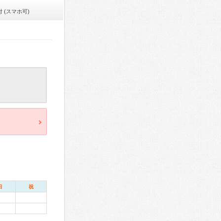
 (スマホ可)
日
祝