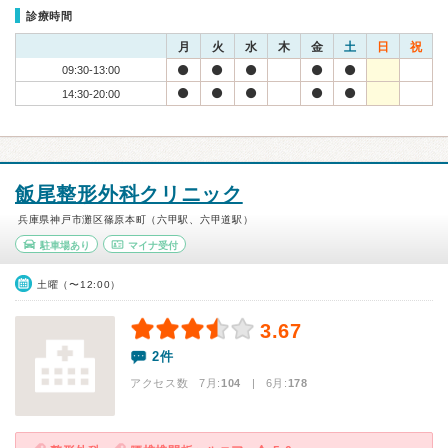
診療時間
月
火
水
木
金
土
日
祝
09:30-13:00
14:30-20:00
飯尾整形外科クリニック
兵庫県神戸市灘区篠原本町（六甲駅、六甲道駅）
駐車場あり
マイナ受付
土曜（〜12:00）
3.67
2件
アクセス数 7月:
104
| 6月:
178