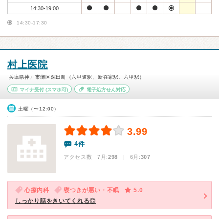
14:30-19:00
14:30-17:30
村上医院
兵庫県神戸市灘区深田町（六甲道駅、新在家駅、六甲駅）
マイナ受付
(スマホ可)
電子処方せん対応
土曜（〜12:00）
3.99
4件
アクセス数 7月:
298
| 6月:
307
心療内科
寝つきが悪い・不眠
5.0
しっかり話をきいてくれる◎