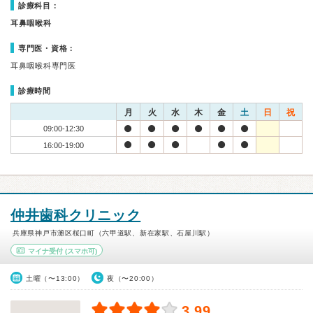
診療科目：
耳鼻咽喉科
専門医・資格：
耳鼻咽喉科専門医
診療時間
月
火
水
木
金
土
日
祝
09:00-12:30
16:00-19:00
仲井歯科クリニック
兵庫県神戸市灘区桜口町（六甲道駅、新在家駅、石屋川駅）
マイナ受付
(スマホ可)
土曜（〜13:00）
夜（〜20:00）
3.99