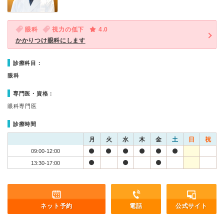
眼科
視力の低下
4.0
かかりつけ眼科にします
診療科目：
眼科
専門医・資格：
眼科専門医
診療時間
月
火
水
木
金
土
日
祝
09:00-12:00
13:30-17:00
ネット予約
電話
公式サイト