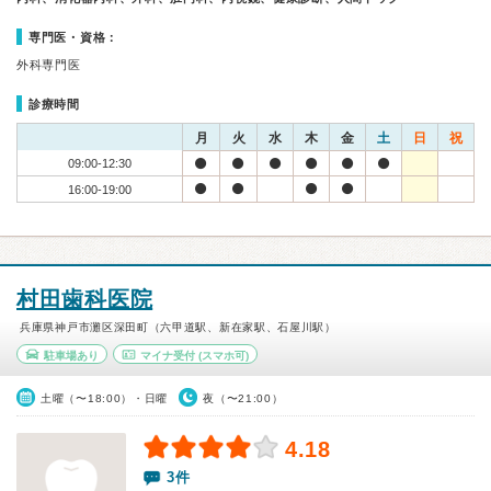
専門医・資格：
外科専門医
診療時間
月
火
水
木
金
土
日
祝
09:00-12:30
16:00-19:00
村田歯科医院
兵庫県神戸市灘区深田町（六甲道駅、新在家駅、石屋川駅）
駐車場あり
マイナ受付
(スマホ可)
土曜（〜18:00）・日曜
夜（〜21:00）
4.18
3件