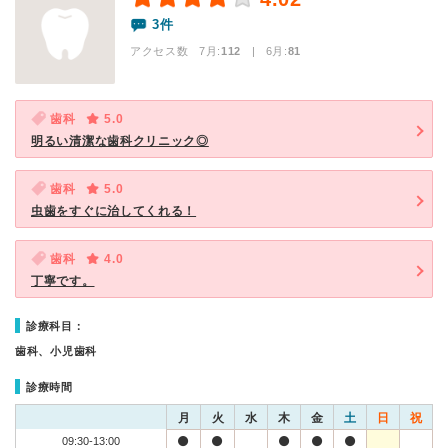
3件
アクセス数 7月:
112
| 6月:
81
歯科
5.0
明るい清潔な歯科クリニック◎
歯科
5.0
虫歯をすぐに治してくれる！
歯科
4.0
丁寧です。
診療科目：
歯科、小児歯科
診療時間
月
火
水
木
金
土
日
祝
09:30-13:00