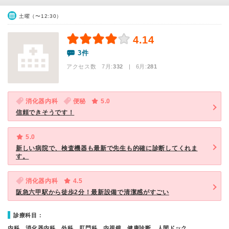
土曜（〜12:30）
4.14
3件
アクセス数 7月:
332
| 6月:
281
消化器内科
便秘
5.0
信頼できそうです！
5.0
新しい病院で、検査機器も最新で先生も的確に診断してくれま
す。
消化器内科
4.5
阪急六甲駅から徒歩2分！最新設備で清潔感がすごい
診療科目：
内科、消化器内科、外科、肛門科、内視鏡、健康診断、人間ドック