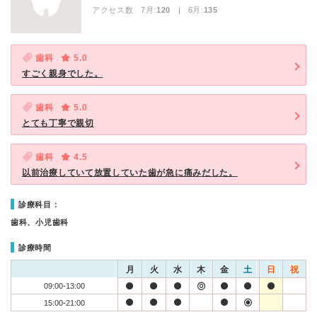
アクセス数 7月:
120
| 6月:
135
歯科
5.0
すごく親身でした。
歯科
5.0
とても丁寧で親切
歯科
4.5
以前治療していて放置していた歯が急に痛みだした。
診療科目：
歯科、小児歯科
診療時間
月
火
水
木
金
土
日
祝
09:00-13:00
15:00-21:00