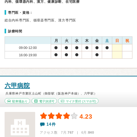
内科、循環器内科、漢方、健康診断、在宅医療
専門医・資格：
総合内科専門医、循環器専門医、漢方専門医
診療時間
月
火
水
木
金
土
日
祝
09:00-12:00
16:00-19:00
六甲病院
兵庫県神戸市灘区土山町（御影駅（阪急神戸本線）、六甲駅）
駐車場あり
電子決済可
マイナ受付
(スマホ可)
4.23
14件
アクセス数 7月:
767
| 6月:
840