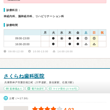
診療科目：
神経内科、脳神経外科、リハビリテーション科
診療時間
月
火
水
木
金
土
日
祝
09:00-13:00
16:00-20:00
09:00-12:00
10:00-13:00
14:00-18:00
さくらね歯科医院
兵庫県神戸市灘区桜口町（六甲道駅、新在家駅、石屋川駅）
駐車場あり
電子決済可
マイナ受付
(スマホ可)
土曜（〜17:30）
4.02