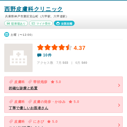
西野皮膚科クリニック
兵庫県神戸市灘区宮山町（六甲駅、六甲道駅）
駐車場あり
マイナ受付
女医在籍
土曜（〜12:00）
4.37
10件
アクセス数 7月:
503
| 6月:
540
皮膚科
帯状疱疹
5.0
的確な診療と処置
皮膚科
皮膚の発疹・かゆみ
5.0
丁寧で優しいお医者さん
皮膚科
にきび
5.0