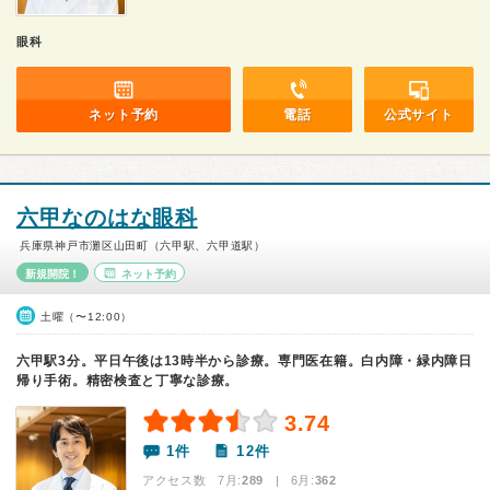
眼科
ネット予約
電話
公式サイト
六甲なのはな眼科
兵庫県神戸市灘区山田町（六甲駅、六甲道駅）
新規開院！
ネット予約
土曜（〜12:00）
六甲駅3分。平日午後は13時半から診療。専門医在籍。白内障・緑内障日
帰り手術。精密検査と丁寧な診療。
3.74
1件
12件
アクセス数 7月:
289
| 6月:
362