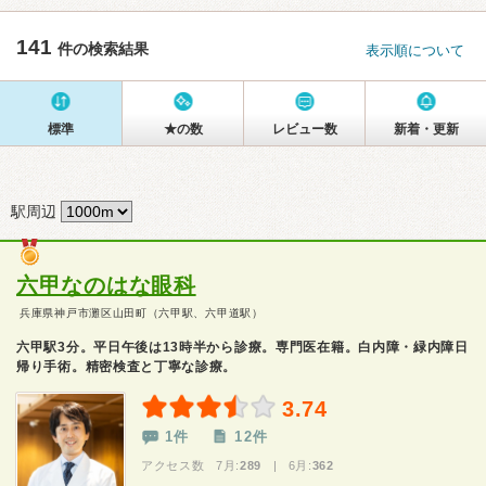
141
件の検索結果
表示順について
標準
★の数
レビュー数
新着・更新
駅周辺
六甲なのはな眼科
兵庫県神戸市灘区山田町（六甲駅、六甲道駅）
六甲駅3分。平日午後は13時半から診療。専門医在籍。白内障・緑内障日
帰り手術。精密検査と丁寧な診療。
3.74
1件
12件
アクセス数 7月:
289
| 6月:
362