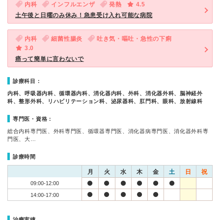
内科
インフルエンザ
発熱
4.5
土午後と日曜のみ休み！急患受け入れ可能な病院
内科
細菌性腸炎
吐き気・嘔吐・急性の下痢
3.0
癌って簡単に言わないで
診療科目：
内科、呼吸器内科、循環器内科、消化器内科、外科、消化器外科、脳神経外
科、整形外科、リハビリテーション科、泌尿器科、肛門科、眼科、放射線科
専門医・資格：
総合内科専門医、外科専門医、循環器専門医、消化器病専門医、消化器外科専
門医、大…
診療時間
月
火
水
木
金
土
日
祝
09:00-12:00
14:00-17:00
治療実績