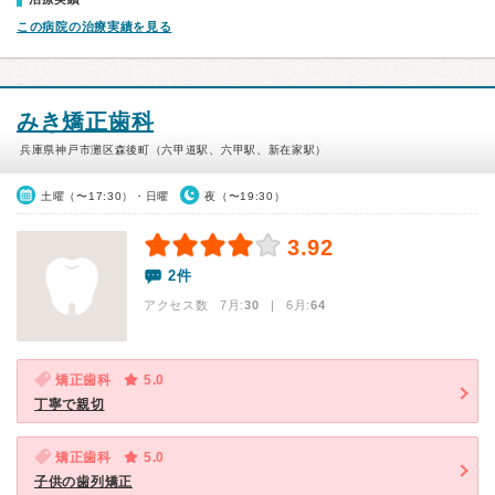
この病院の治療実績を見る
みき矯正歯科
兵庫県神戸市灘区森後町（六甲道駅、六甲駅、新在家駅）
土曜（〜17:30）・日曜
夜（〜19:30）
3.92
2件
アクセス数 7月:
30
| 6月:
64
矯正歯科
5.0
丁寧で親切
矯正歯科
5.0
子供の歯列矯正