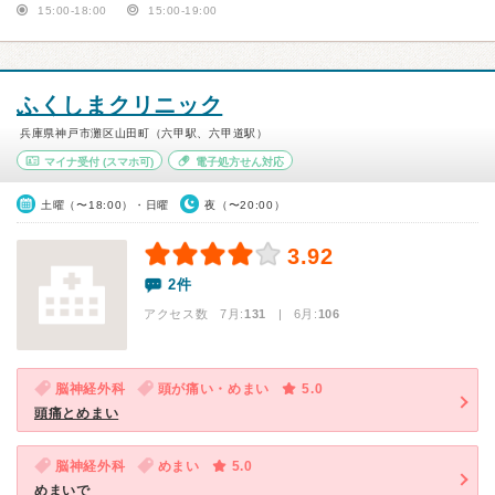
15:00-18:00
15:00-19:00
ふくしまクリニック
兵庫県神戸市灘区山田町（六甲駅、六甲道駅）
マイナ受付
(スマホ可)
電子処方せん対応
土曜（〜18:00）・日曜
夜（〜20:00）
3.92
2件
アクセス数 7月:
131
| 6月:
106
脳神経外科
頭が痛い・めまい
5.0
頭痛とめまい
脳神経外科
めまい
5.0
めまいで