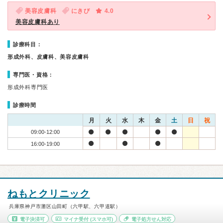
美容皮膚科
にきび
4.0
美容皮膚科あり
診療科目：
形成外科、皮膚科、美容皮膚科
専門医・資格：
形成外科専門医
診療時間
月
火
水
木
金
土
日
祝
09:00-12:00
16:00-19:00
ねもとクリニック
兵庫県神戸市灘区山田町（六甲駅、六甲道駅）
電子決済可
マイナ受付
(スマホ可)
電子処方せん対応