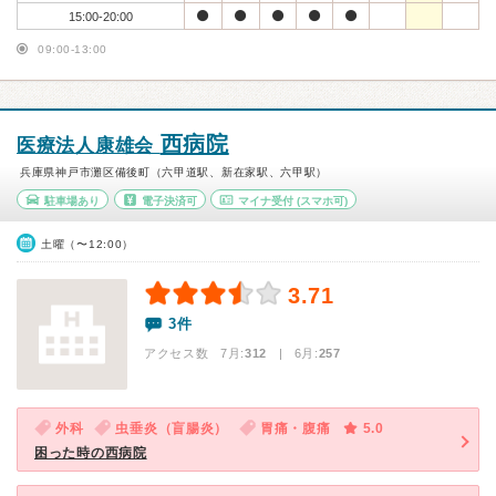
15:00-20:00
09:00-13:00
西病院
医療法人康雄会
兵庫県神戸市灘区備後町（六甲道駅、新在家駅、六甲駅）
駐車場あり
電子決済可
マイナ受付
(スマホ可)
土曜（〜12:00）
3.71
3件
アクセス数 7月:
312
| 6月:
257
外科
虫垂炎（盲腸炎）
胃痛・腹痛
5.0
困った時の西病院