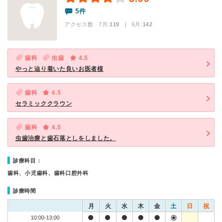
5件
アクセス数 7月:
119
| 6月:
142
歯科
虫歯
4.5
やっと辿り着いた良いお医者様
歯科
4.5
セラミッククラウン
歯科
4.5
虫歯治療と歯石落としをしました。
診療科目：
歯科、小児歯科、歯科口腔外科
診療時間
月
火
水
木
金
土
日
祝
10:00-13:00