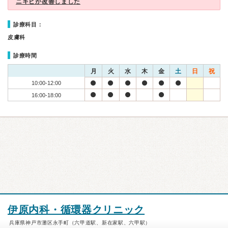
ニキビが改善しました
診療科目：
皮膚科
診療時間
月
火
水
木
金
土
日
祝
10:00-12:00
16:00-18:00
伊原内科・循環器クリニック
兵庫県神戸市灘区永手町（六甲道駅、新在家駅、六甲駅）