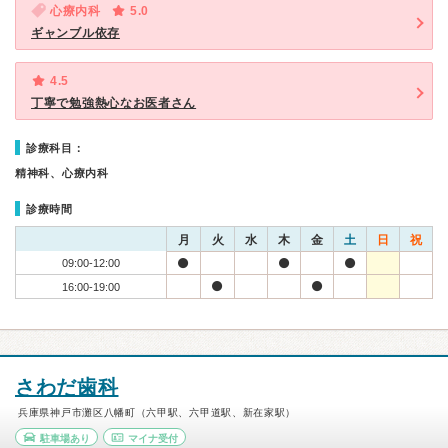
心療内科
5.0
ギャンブル依存
4.5
丁寧で勉強熱心なお医者さん
診療科目：
精神科、心療内科
診療時間
月
火
水
木
金
土
日
祝
09:00-12:00
16:00-19:00
さわだ歯科
兵庫県神戸市灘区八幡町（六甲駅、六甲道駅、新在家駅）
駐車場あり
マイナ受付