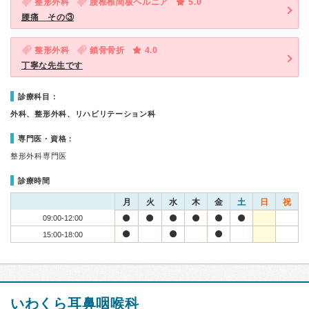
整形外科
腰椎椎間板ヘルニア
5.0
腰痛 その③
整形外科
鎖骨骨折
4.0
丁寧な先生です
診療科目：
外科、整形外科、リハビリテーション科
専門医・資格：
整形外科専門医
診療時間
月
火
水
木
金
土
日
祝
09:00-12:00
15:00-18:00
いわくら耳鼻咽喉科