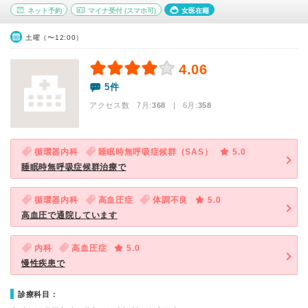
ネット予約
マイナ受付
(スマホ可)
女医在籍
土曜（〜12:00）
4.06
5件
アクセス数 7月:
368
| 6月:
358
循環器内科
睡眠時無呼吸症候群（SAS）
5.0
睡眠時無呼吸症候群治療で
循環器内科
高血圧症
体調不良
5.0
高血圧で通院しています
内科
高血圧症
5.0
慢性疾患で
診療科目：