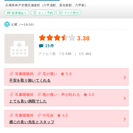
兵庫県神戸市灘区備後町（六甲道駅、新在家駅、六甲駅）
駐車場あり
ネット予約
マイナ受付
土曜（〜19:00）
3.38
15件
アクセス数 7月:
548
| 6月:
402
耳鼻咽喉科
耳が痛い
5.0
不安を取り除いてくれる
耳鼻咽喉科
喉が痛い・声が枯れる
5.0
とても良い病院でした
耳鼻咽喉科
中耳炎
4.5
感じの良い先生とスタッフ