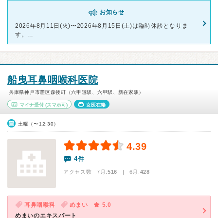
お知らせ
2026年8月11日(火)〜2026年8月15日(土)は臨時休診となりま
す。...
船曳耳鼻咽喉科医院
兵庫県神戸市灘区森後町（六甲道駅、六甲駅、新在家駅）
マイナ受付
(スマホ可)
女医在籍
土曜（〜12:30）
4.39
4件
アクセス数 7月:
516
| 6月:
428
耳鼻咽喉科
めまい
5.0
めまいのエキスパート