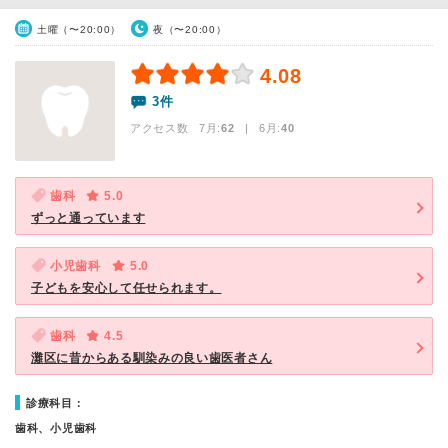
土曜（〜20:00）
夜（〜20:00）
4.08
3件
アクセス数 7月:
62
| 6月:
40
歯科
5.0
ずっと通っています
小児歯科
5.0
子どもを安心して任せられます。
歯科
4.5
灘区に昔からある馴染みの良い歯医者さん
診療科目：
歯科、小児歯科