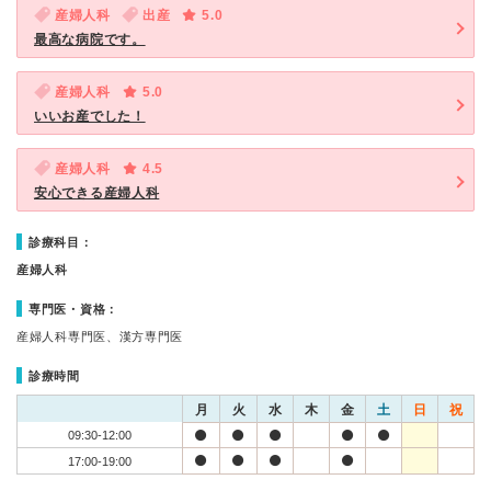
産婦人科
出産
5.0
最高な病院です。
産婦人科
5.0
いいお産でした！
産婦人科
4.5
安心できる産婦人科
診療科目：
産婦人科
専門医・資格：
産婦人科専門医、漢方専門医
診療時間
月
火
水
木
金
土
日
祝
09:30-12:00
17:00-19:00