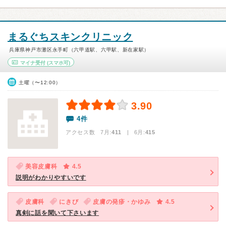
まるぐちスキンクリニック
兵庫県神戸市灘区永手町（六甲道駅、六甲駅、新在家駅）
マイナ受付
(スマホ可)
土曜（〜12:00）
3.90
4件
アクセス数 7月:
411
| 6月:
415
美容皮膚科
4.5
説明がわかりやすいです
皮膚科
にきび
皮膚の発疹・かゆみ
4.5
真剣に話を聞いて下さいます