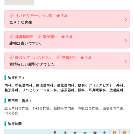
リハビリテーション科
5.0
気さくな先生
耳鼻咽喉科
喉が痛い
5.0
建物は古いですが。
緩和ケア（ホスピス）
膵臓がん
5.0
素晴らしい緩和ケアでした
診療科目：
内科、呼吸器内科、循環器内科、消化器内科、緩和ケア（ホスピス）、外科、
整形外科、リハビリテーション科、泌尿器科、眼科、耳鼻咽喉科、放射線科
専門医・資格：
総合内科専門医、外科専門医、糖尿病専門医、呼吸器専門医、循環器専門医、
消化器病…
診療時間
月
火
水
木
金
土
日
祝