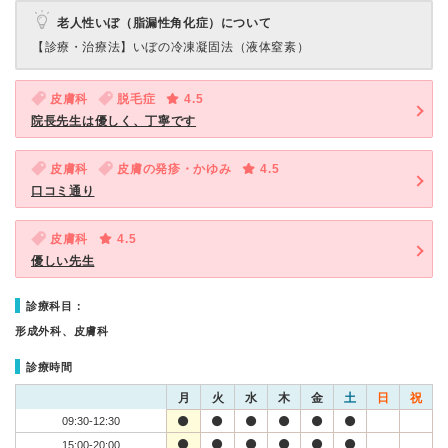
老人性いぼ（脂漏性角化症）について
【診療・治療法】
いぼの冷凍凝固法（液体窒素）
皮膚科
脱毛症
4.5
院長先生は優しく、丁寧です
皮膚科
皮膚の発疹・かゆみ
4.5
口コミ通り
皮膚科
4.5
優しい先生
診療科目：
形成外科、皮膚科
診療時間
月
火
水
木
金
土
日
祝
09:30-12:30
15:00-20:00