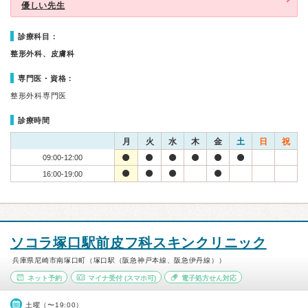
優しい先生
診療科目：
整形外科、皮膚科
専門医・資格：
整形外科専門医
診療時間
月
火
水
木
金
土
日
祝
09:00-12:00
16:00-19:00
ソコラ塚口駅前皮フ科スキンクリニック
兵庫県尼崎市南塚口町（塚口駅（阪急神戸本線、阪急伊丹線））
ネット予約
マイナ受付
(スマホ可)
電子処方せん対応
土曜（〜19:00）