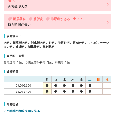
5.0
内視鏡で人気
泌尿器科
膀胱炎
排尿痛がある
3.5
待ち時間が長い
診療科目：
内科、循環器内科、消化器内科、外科、整形外科、形成外科、リハビリテーシ
ョン科、皮膚科、泌尿器科、放射線科
専門医・資格：
循環器専門医、心臓血管外科専門医、肝臓専門医
診療時間
月
火
水
木
金
土
日
祝
09:00-12:30
13:00-17:00
治療実績
この病院の治療実績を見る