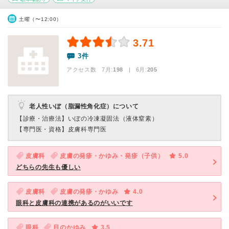
土曜（〜12:00）
3.71
3件
アクセス数 7月:
198
| 6月:
205
老人性いぼ（脂漏性角化症）について
【診療・治療法】
いぼの冷凍凝固法（液体窒素）
【専門医・資格】
皮膚科専門医
皮膚科
皮膚の発疹・かゆみ・発疹（子供）
5.0
どちらの先生も優しい
皮膚科
皮膚の発疹・かゆみ
4.0
眼科と皮膚科の連携があるのがいいです
眼科
目のかゆみ
3.5