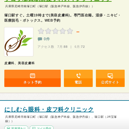
兵庫県尼崎市南塚口町（塚口駅（阪急神戸本線、阪急伊丹線））
塚口駅すぐ。土曜19時まで(美容皮膚科)。専門医在籍。湿疹・ニキビ・
医療脱毛・ボトックス。WEB予約
－
0件
アクセス数 7月:
88
| 6月:
72
皮膚科、美容皮膚科
ネット予約
電話
公式サイト
にしむら眼科・皮フ科クリニック
兵庫県尼崎市南塚口町（塚口駅（阪急神戸本線、阪急伊丹線）、塚口駅（JR宝塚
線））
駐車場あり
マイナ受付