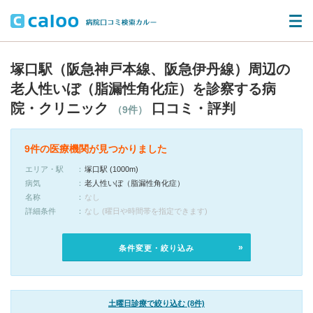
塚口駅（阪急神戸本線、阪急伊丹線）周辺の
老人性いぼ（脂漏性角化症）を診察する病
院・クリニック
口コミ・評判
（9件）
9件の医療機関が見つかりました
エリア・駅
塚口駅 (1000m)
病気
老人性いぼ（脂漏性角化症）
名称
なし
詳細条件
なし (曜日や時間帯を指定できます)
条件変更・絞り込み
土曜日診療で絞り込む (8件)