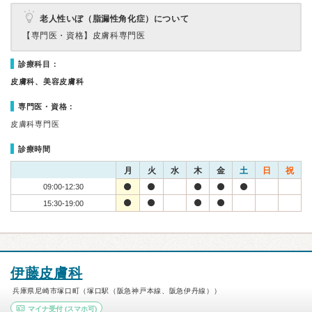
老人性いぼ（脂漏性角化症）について
【専門医・資格】
皮膚科専門医
診療科目：
皮膚科、美容皮膚科
専門医・資格：
皮膚科専門医
診療時間
月
火
水
木
金
土
日
祝
09:00-12:30
15:30-19:00
伊藤皮膚科
兵庫県尼崎市塚口町（塚口駅（阪急神戸本線、阪急伊丹線））
マイナ受付
(スマホ可)