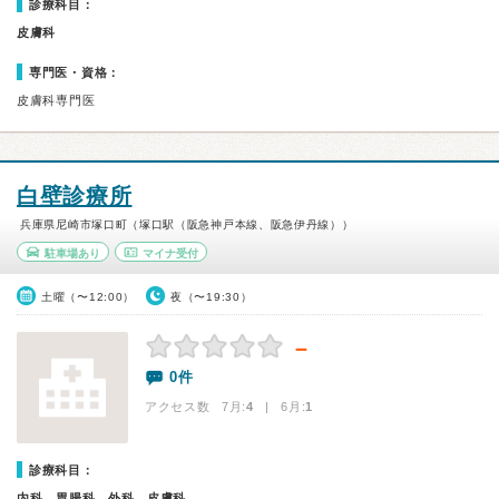
診療科目：
皮膚科
専門医・資格：
皮膚科専門医
白壁診療所
兵庫県尼崎市塚口町（塚口駅（阪急神戸本線、阪急伊丹線））
駐車場あり
マイナ受付
土曜（〜12:00）
夜（〜19:30）
－
0件
アクセス数 7月:
4
| 6月:
1
診療科目：
内科、胃腸科、外科、皮膚科