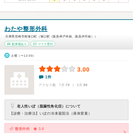
わたや整形外科
兵庫県尼崎市南塚口町（塚口駅（阪急神戸本線、阪急伊丹線））
駐車場あり
マイナ受付
土曜（〜12:00）
3.00
1件
アクセス数 7月:
74
| 6月:
88
老人性いぼ（脂漏性角化症）について
【診療・治療法】
いぼの冷凍凝固法（液体窒素）
整形外科
3.0