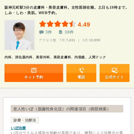
阪神元町駅3分の皮膚科・美容皮膚科。女性医師在籍。土日も19時まで。
しみ・しわ・美肌。WEB予約。
4.49
3件
38件
アクセス数 7月:
7,431
| 6月:
10,990
内科、消化器内科、美容外科、美容皮膚科、内視鏡、人間ドック
ネット予約
電話
公式サイト
老人性いぼ（脂漏性角化症）の関連項目（病院検索）
診療・治療法
いぼ治療
いぼはウイルス感染や加齢が原因であり、種類により治療法が異