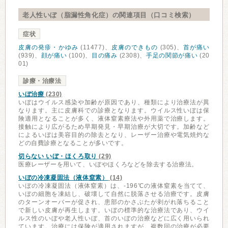
老人性いぼ（脂漏性角化症）の関連項目（口コミ検索）
症状
皮膚の発疹・かゆみ
(11477)、
皮膚のできもの
(305)、
首が痛い
(939)、
顔が痛い
(100)、
目の痛み
(2308)、
手足の関節が痛い
(20
01)
診療・治療法
いぼ治療
(230)
いぼはウイルス感染や加齢が原因であり、種類により治療法が異
なります。主に皮膚科での診療となります。ウイルス性いぼは保
険適用となることが多く、液体窒素療法や外用薬で治療します。
接触により広がるため早期発見・早期治療が大切です。加齢など
によるいぼは美容目的の除去となり、レーザー治療や電気焼灼な
どの自費診療となることが多いです。
切らない いぼ・ほくろ取り
(29)
医療レーザーを用いて、いぼやほくろなどを除去する治療法。
いぼの冷凍凝固法（液体窒素）
(14)
いぼの冷凍凝固法（液体窒素）は、-196℃の液体窒素を当てて、
いぼの細胞を凍結し、破壊して自然に脱落させる治療です。皮膚
のターンオーバーが促され、患部のかさぶたが剥がれ落ちること
で新しい皮膚が再生します。いぼの標準的な治療法であり、ウイ
ルス性のいぼや老人性いぼ、首のいぼの治療などに広く用いられ
ています。治療には保険が適用されますが、複数回の治療が必要