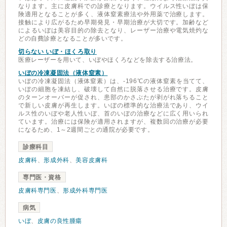
なります。主に皮膚科での診療となります。ウイルス性いぼは保
険適用となることが多く、液体窒素療法や外用薬で治療します。
接触により広がるため早期発見・早期治療が大切です。加齢など
によるいぼは美容目的の除去となり、レーザー治療や電気焼灼な
どの自費診療となることが多いです。
切らない いぼ・ほくろ取り
医療レーザーを用いて、いぼやほくろなどを除去する治療法。
いぼの冷凍凝固法（液体窒素）
いぼの冷凍凝固法（液体窒素）は、-196℃の液体窒素を当てて、
いぼの細胞を凍結し、破壊して自然に脱落させる治療です。皮膚
のターンオーバーが促され、患部のかさぶたが剥がれ落ちること
で新しい皮膚が再生します。いぼの標準的な治療法であり、ウイ
ルス性のいぼや老人性いぼ、首のいぼの治療などに広く用いられ
ています。治療には保険が適用されますが、複数回の治療が必要
になるため、1～2週間ごとの通院が必要です。
診療科目
皮膚科
、
形成外科
、
美容皮膚科
専門医・資格
皮膚科専門医
、
形成外科専門医
病気
いぼ
、
皮膚の良性腫瘍