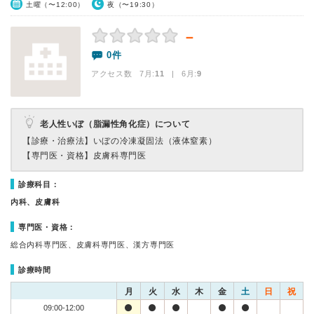
土曜（〜12:00）
夜（〜19:30）
－
0件
アクセス数 7月:
11
| 6月:
9
老人性いぼ（脂漏性角化症）について
【診療・治療法】
いぼの冷凍凝固法（液体窒素）
【専門医・資格】
皮膚科専門医
診療科目：
内科、皮膚科
専門医・資格：
総合内科専門医、皮膚科専門医、漢方専門医
診療時間
月
火
水
木
金
土
日
祝
09:00-12:00