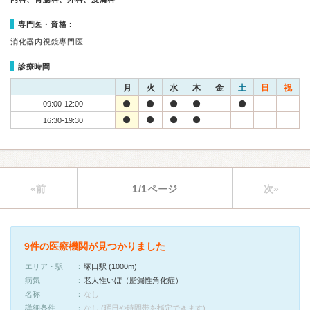
専門医・資格：
消化器内視鏡専門医
診療時間
月
火
水
木
金
土
日
祝
09:00-12:00
16:30-19:30
«前
1/1ページ
次»
9件の医療機関が見つかりました
エリア・駅
塚口駅 (1000m)
病気
老人性いぼ（脂漏性角化症）
名称
なし
詳細条件
なし (曜日や時間帯を指定できます)