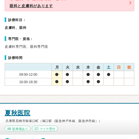
眼科と皮膚科があります
診療科目：
皮膚科、眼科
専門医・資格：
皮膚科専門医、眼科専門医
診療時間
月
火
水
木
金
土
日
祝
09:00-12:00
16:00-18:30
夏秋医院
兵庫県尼崎市南塚口町（塚口駅（阪急神戸本線、阪急伊丹線））
駐車場あり
マイナ受付