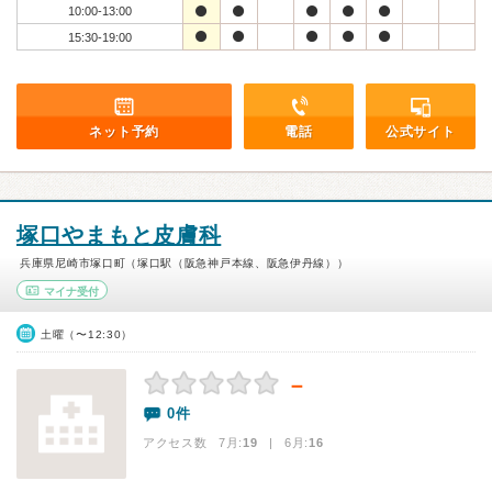
10:00-13:00
15:30-19:00
ネット予約
電話
公式サイト
塚口やまもと皮膚科
兵庫県尼崎市塚口町（塚口駅（阪急神戸本線、阪急伊丹線））
マイナ受付
土曜（〜12:30）
－
0件
アクセス数 7月:
19
| 6月:
16