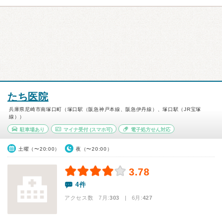
たち医院
兵庫県尼崎市南塚口町（塚口駅（阪急神戸本線、阪急伊丹線）、塚口駅（JR宝塚
線））
駐車場あり
マイナ受付
(スマホ可)
電子処方せん対応
土曜（〜20:00）
夜（〜20:00）
3.78
4件
アクセス数 7月:
303
| 6月:
427