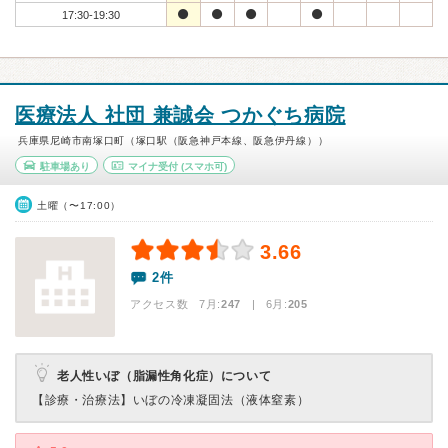
17:30-19:30
医療法人 社団 兼誠会 つかぐち病院
兵庫県尼崎市南塚口町（塚口駅（阪急神戸本線、阪急伊丹線））
駐車場あり
マイナ受付
(スマホ可)
土曜（〜17:00）
3.66
2件
アクセス数 7月:
247
| 6月:
205
老人性いぼ（脂漏性角化症）について
【診療・治療法】
いぼの冷凍凝固法（液体窒素）