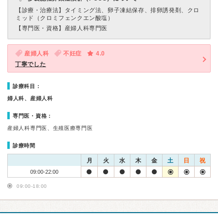
【診療・治療法】
タイミング法、卵子凍結保存、排卵誘発剤、クロ
ミッド（クロミフェンクエン酸塩）
【専門医・資格】
産婦人科専門医
産婦人科
不妊症
4.0
丁寧でした
診療科目：
婦人科、産婦人科
専門医・資格：
産婦人科専門医、生殖医療専門医
診療時間
月
火
水
木
金
土
日
祝
09:00-22:00
09:00-18:00