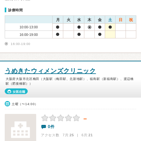
診療時間
月
火
水
木
金
土
日
祝
10:00-13:00
16:00-19:00
16:00-19:00
うめきたウィメンズクリニック
大阪府大阪市北区梅田（大阪駅（梅田駅、北新地駅）、福島駅（新福島駅）、渡辺橋
駅（肥後橋駅））
女医在籍
土曜（〜14:00）
－
0件
アクセス数 7月:
25
| 6月:
21