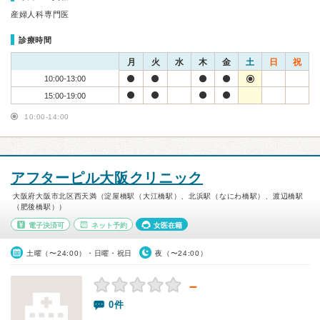
産婦人科専門医
診療時間
月
火
水
木
金
土
日
祝
10:00-13:00
15:00-19:00
10:00-14:00
アフターピル大阪クリニック
大阪府大阪市北区西天満（淀屋橋駅（大江橋駅）、北浜駅（なにわ橋駅）、渡辺橋駅
（肥後橋駅））
電子決済可
ネット予約
女医在籍
土曜（〜24:00）・日曜・祝日
夜（〜24:00）
－
0件