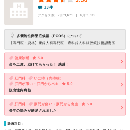
3.50
33件
アクセス数 7月:
3,671
| 6月:
3,875
多嚢胞性卵巣症候群（PCOS）について
【専門医・資格】
産婦人科専門医、産科婦人科腹腔鏡技術認定医
健康診断
5.0
命を二度、助けてもらった！ 感謝！
肛門科
いぼ痔（内痔核）
肛門が痛い・肛門から出血
5.0
脱出性内痔核
肛門科
肛門が痛い・肛門から出血
5.0
長年の悩みが解消されました
診療科目：