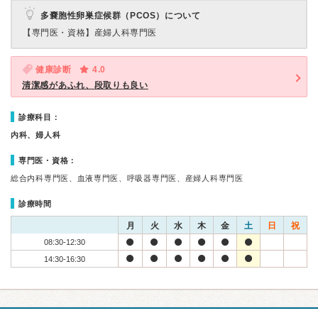
多嚢胞性卵巣症候群（PCOS）について
【専門医・資格】
産婦人科専門医
健康診断
4.0
清潔感があふれ、段取りも良い
診療科目：
内科、婦人科
専門医・資格：
総合内科専門医、血液専門医、呼吸器専門医、産婦人科専門医
診療時間
月
火
水
木
金
土
日
祝
08:30-12:30
14:30-16:30