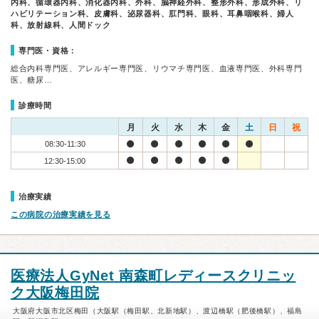
内科、循環器内科、消化器内科、外科、脳神経外科、整形外科、形成外科、リ
ハビリテーション科、皮膚科、泌尿器科、肛門科、眼科、耳鼻咽喉科、婦人
科、放射線科、人間ドック
専門医・資格：
総合内科専門医、アレルギー専門医、リウマチ専門医、血液専門医、外科専門
医、糖尿…
診療時間
月
火
水
木
金
土
日
祝
08:30-11:30
12:30-15:00
治療実績
この病院の治療実績を見る
医療法人GyNet 南森町レディースクリニッ
ク大阪梅田院
大阪府大阪市北区梅田（大阪駅（梅田駅、北新地駅）、渡辺橋駅（肥後橋駅）、福島