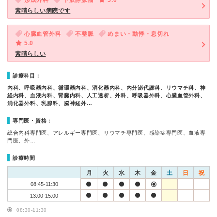
形成外科
下肢静脈瘤
5.0
素晴らしい病院です
心臓血管外科
不整脈
めまい・動悸・息切れ
5.0
素晴らしい
診療科目：
内科、呼吸器内科、循環器内科、消化器内科、内分泌代謝科、リウマチ科、神
経内科、血液内科、腎臓内科、人工透析、外科、呼吸器外科、心臓血管外科、
消化器外科、乳腺科、脳神経外…
専門医・資格：
総合内科専門医、アレルギー専門医、リウマチ専門医、感染症専門医、血液専
門医、外…
診療時間
月
火
水
木
金
土
日
祝
08:45-11:30
13:00-15:00
08:30-11:30