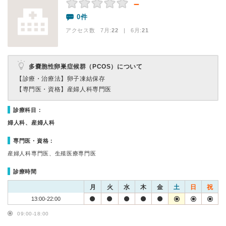
－
0件
アクセス数 7月:
22
| 6月:
21
多嚢胞性卵巣症候群（PCOS）について
【診療・治療法】
卵子凍結保存
【専門医・資格】
産婦人科専門医
診療科目：
婦人科、産婦人科
専門医・資格：
産婦人科専門医、生殖医療専門医
診療時間
月
火
水
木
金
土
日
祝
13:00-22:00
09:00-18:00