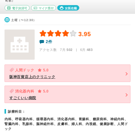
町駅）
電子決済可
マイナ受付
女医在籍
土曜（〜12:30）
3.95
2件
アクセス数 7月:
502
| 6月:
483
人間ドック
5.0
阪神百貨店上のクリニック
消化器内科
5.0
すごくいい病院
診療科目：
内科、呼吸器内科、循環器内科、消化器内科、胃腸科、糖尿病科、神経内科、
腎臓内科、乳腺科、脳神経外科、皮膚科、婦人科、内視鏡、健康診断、人間ド
ック