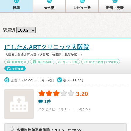
標準
★の数
レビュー数
新着・更新
駅周辺
にしたんARTクリニック大阪院
大阪府大阪市北区梅田（大阪駅（梅田駅、北新地駅））
駐車場あり
電子決済可
ネット予約
マイナ受付
(スマホ可)
女医在籍
土曜（〜18:00）・日曜・祝日
夜（〜22:00）
3.20
1件
アクセス数 7月:
152
| 6月:
153
多嚢胞性卵巣症候群（PCOS）について