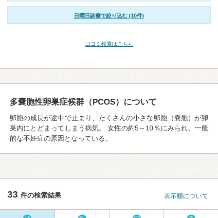
日曜日診療で絞り込む (10件)
口コミ検索はこちら
多嚢胞性卵巣症候群（PCOS）について
卵胞の成⻑が途中で止まり、たくさんの⼩さな卵胞（嚢胞）が卵
巣内にとどまってしまう病気。 女性の約5～10％にみられ、一般
的な不妊症の原因となっている。
33
件の検索結果
表示順について