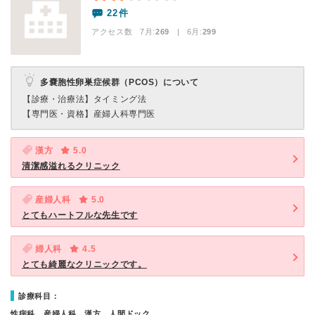
22件
アクセス数 7月:
269
| 6月:
299
多嚢胞性卵巣症候群（PCOS）について
【診療・治療法】
タイミング法
【専門医・資格】
産婦人科専門医
漢方
5.0
清潔感溢れるクリニック
産婦人科
5.0
とてもハートフルな先生です
婦人科
4.5
とても綺麗なクリニックです。
診療科目：
性病科、産婦人科、漢方、人間ドック