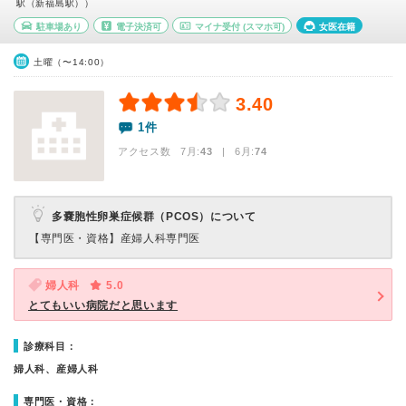
駅（新福島駅））
駐車場あり
電子決済可
マイナ受付
(スマホ可)
女医在籍
土曜（〜14:00）
3.40
1件
アクセス数 7月:
43
| 6月:
74
多嚢胞性卵巣症候群（PCOS）について
【専門医・資格】
産婦人科専門医
婦人科
5.0
とてもいい病院だと思います
診療科目：
婦人科、産婦人科
専門医・資格：