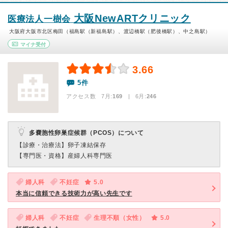
大阪NewARTクリニック
医療法人一樹会
大阪府大阪市北区梅田（福島駅（新福島駅）、渡辺橋駅（肥後橋駅）、中之島駅）
マイナ受付
3.66
5件
アクセス数 7月:
169
| 6月:
246
多嚢胞性卵巣症候群（PCOS）について
【診療・治療法】
卵子凍結保存
【専門医・資格】
産婦人科専門医
婦人科
不妊症
5.0
本当に信頼できる技術力が高い先生です
婦人科
不妊症
生理不順（女性）
5.0