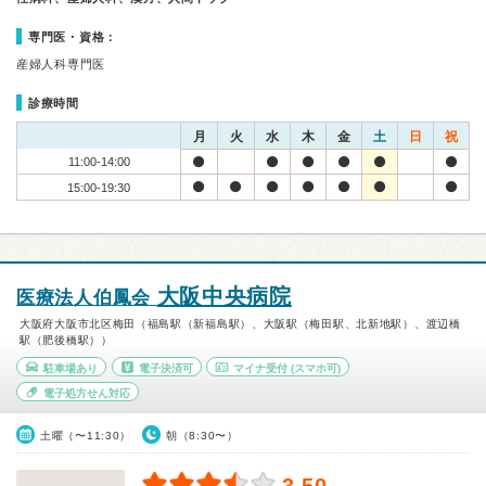
専門医・資格：
産婦人科専門医
診療時間
月
火
水
木
金
土
日
祝
11:00-14:00
15:00-19:30
大阪中央病院
医療法人伯鳳会
大阪府大阪市北区梅田（福島駅（新福島駅）、大阪駅（梅田駅、北新地駅）、渡辺橋
駅（肥後橋駅））
駐車場あり
電子決済可
マイナ受付
(スマホ可)
電子処方せん対応
土曜（〜11:30）
朝（8:30〜）