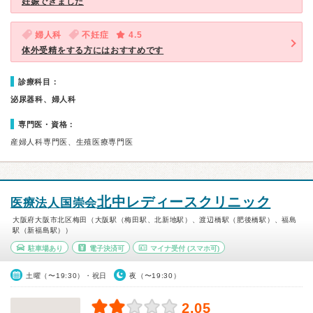
妊娠できました
婦人科
不妊症
4.5
体外受精をする方にはおすすめです
診療科目：
泌尿器科、婦人科
専門医・資格：
産婦人科専門医、生殖医療専門医
北中レディースクリニック
医療法人国崇会
大阪府大阪市北区梅田（大阪駅（梅田駅、北新地駅）、渡辺橋駅（肥後橋駅）、福島
駅（新福島駅））
駐車場あり
電子決済可
マイナ受付
(スマホ可)
土曜（〜19:30）・祝日
夜（〜19:30）
2.05