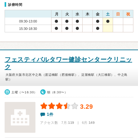
診療時間
月
火
水
木
金
土
日
祝
09:30-13:00
15:30-18:30
フェスティバルタワー健診センタークリニッ
ク
大阪府大阪市北区中之島（渡辺橋駅（肥後橋駅）、淀屋橋駅（大江橋駅）、中之島
駅）
土曜（〜16:30）
朝（8:30〜）
3.29
1件
アクセス数 7月:
119
| 6月:
149