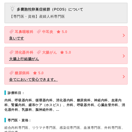
多嚢胞性卵巣症候群（PCOS）について
【専門医・資格】
産婦人科専門医
耳鼻咽喉科
中耳炎
5.0
良いです
消化器外科
大腸がん
5.0
大腸上行結腸がん
糖尿病科
5.0
全てにおいて安心できます。
診療科目：
内科、呼吸器内科、循環器内科、消化器内科、糖尿病科、神経内科、血液内
科、腎臓内科、緩和ケア（ホスピス）、外科、呼吸器外科、心臓血管外科、消
化器外科、乳腺科、脳神経外科、…
専門医・資格：
総合内科専門医、リウマチ専門医、感染症専門医、血液専門医、外科専門医、