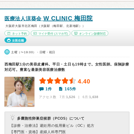
W CLINIC 梅田院
医療法人涼葵会
大阪府大阪市北区梅田（大阪駅（梅田駅、北新地駅））
ネット予約
マイナ受付
(スマホ可)
オンライン診療対応
女医在籍
土曜（〜19:00）・日曜・祝日
西梅田駅1分の美容皮膚科。平日・土日も19時まで。女性医師。保険診療
対応可。豊富な最新美容医療治療数
4.40
1件
165件
アクセス数 7月:
1,526
| 6月:
1,638
多嚢胞性卵巣症候群（PCOS）について
【診療・治療法】
避妊用の低用量ピル（OC）処方
【専門医・資格】
産婦人科専門医