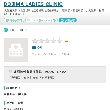
DOJIMA LADIES CLINIC
大阪府大阪市北区堂島（渡辺橋駅（肥後橋駅）、福島駅（新福島駅）、大阪駅（梅田
駅、北新地駅））
電子決済可
マイナ受付
(スマホ可)
女医在籍
土曜（〜13:00）
－
0件
アクセス数 7月:
6
| 6月:
6
多嚢胞性卵巣症候群（PCOS）について
【専門医・資格】
産婦人科専門医
診療科目：
美容外科、婦人科
専門医・資格：
産婦人科専門医