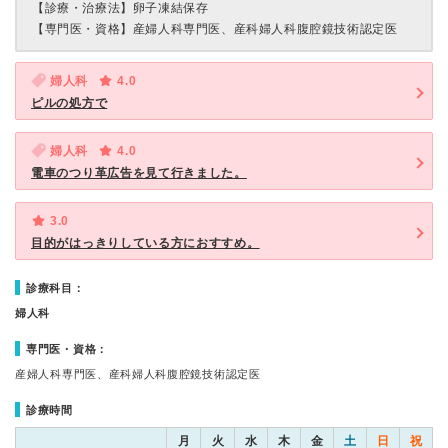
【診療・治療法】
卵子凍結保存
【専門医・資格】
産婦人科専門医、産科婦人科腹腔鏡技術認定医
婦人科
4.0
ピルの処方で
婦人科
4.0
電車のつり革広告を見て行きました。
3.0
目的がはっきりしている方におすすめ。
診療科目：
婦人科
専門医・資格：
産婦人科専門医、産科婦人科腹腔鏡技術認定医
診療時間
月
火
水
木
金
土
日
祝