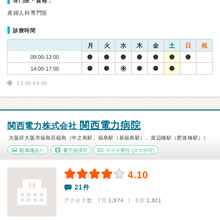
専門医・資格：
産婦人科専門医
診療時間
月
火
水
木
金
土
日
祝
09:00-12:00
14:00-17:00
13:00-16:00
関西電力病院
関西電力株式会社
大阪府大阪市福島区福島（中之島駅、福島駅（新福島駅）、渡辺橋駅（肥後橋駅））
駐車場あり
電子決済可
マイナ受付
(スマホ可)
4.10
21件
アクセス数 7月:
1,974
| 6月:
1,821