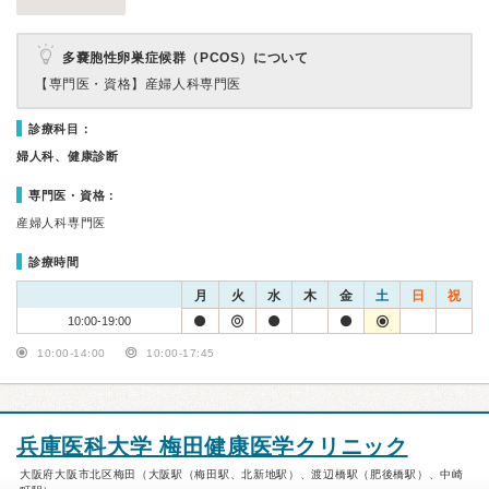
多嚢胞性卵巣症候群（PCOS）について
【専門医・資格】
産婦人科専門医
診療科目：
婦人科、健康診断
専門医・資格：
産婦人科専門医
診療時間
月
火
水
木
金
土
日
祝
10:00-19:00
10:00-14:00
10:00-17:45
兵庫医科大学 梅田健康医学クリニック
大阪府大阪市北区梅田（大阪駅（梅田駅、北新地駅）、渡辺橋駅（肥後橋駅）、中崎