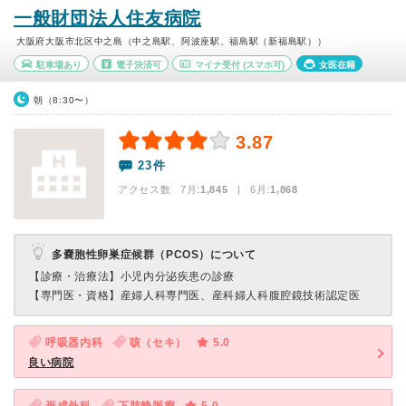
一般財団法人住友病院
大阪府大阪市北区中之島（中之島駅、阿波座駅、福島駅（新福島駅））
駐車場あり
電子決済可
マイナ受付
(スマホ可)
女医在籍
朝（8:30〜）
3.87
23件
アクセス数 7月:
1,845
| 6月:
1,868
多嚢胞性卵巣症候群（PCOS）について
【診療・治療法】
小児内分泌疾患の診療
【専門医・資格】
産婦人科専門医、産科婦人科腹腔鏡技術認定医
呼吸器内科
咳（セキ）
5.0
良い病院