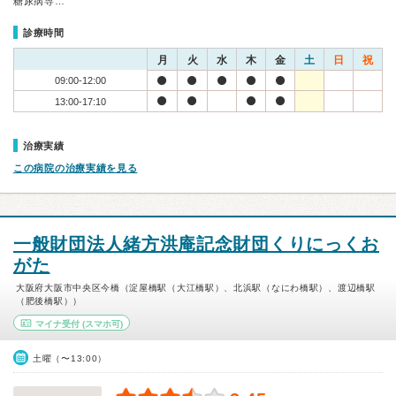
糖尿病専…
診療時間
月
火
水
木
金
土
日
祝
09:00-12:00
13:00-17:10
治療実績
この病院の治療実績を見る
一般財団法人緒方洪庵記念財団くりにっくお
がた
大阪府大阪市中央区今橋（淀屋橋駅（大江橋駅）、北浜駅（なにわ橋駅）、渡辺橋駅
（肥後橋駅））
マイナ受付
(スマホ可)
土曜（〜13:00）