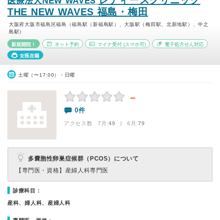
レディースクリニック
医療法人NEW WAVES
THE NEW WAVES 福島・梅田
大阪府大阪市福島区福島（福島駅（新福島駅）、大阪駅（梅田駅、北新地駅）、中之
島駅）
新規開院！
ネット予約
マイナ受付
(スマホ可)
電子処方せん対応
女医在籍
土曜（〜17:00）・日曜
－
0件
アクセス数 7月:
49
| 6月:
79
多嚢胞性卵巣症候群（PCOS）について
【専門医・資格】
産婦人科専門医
診療科目：
産科、婦人科、産婦人科