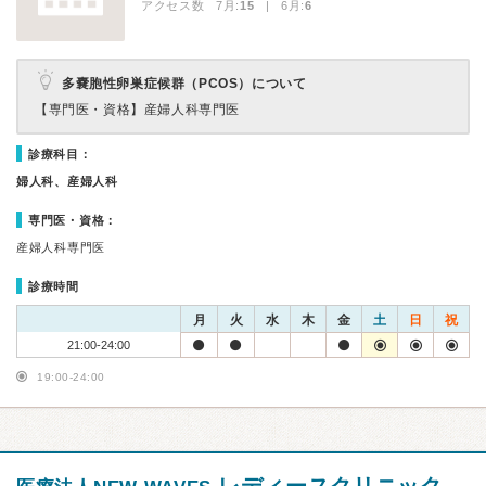
アクセス数 7月:
15
| 6月:
6
多嚢胞性卵巣症候群（PCOS）について
【専門医・資格】
産婦人科専門医
診療科目：
婦人科、産婦人科
専門医・資格：
産婦人科専門医
診療時間
月
火
水
木
金
土
日
祝
21:00-24:00
19:00-24:00