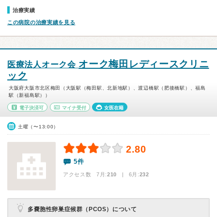
治療実績
この病院の治療実績を見る
オーク梅田レディースクリニ
医療法人オーク会
ック
大阪府大阪市北区梅田（大阪駅（梅田駅、北新地駅）、渡辺橋駅（肥後橋駅）、福島
駅（新福島駅））
電子決済可
マイナ受付
女医在籍
土曜（〜13:00）
2.80
5件
アクセス数 7月:
210
| 6月:
232
多嚢胞性卵巣症候群（PCOS）について