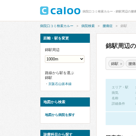
病院口コミ検索カルー - 錦駅周辺の腰
病院口コミ検索カルー
病院検索
腰痛症
錦駅
距離・駅を変更
錦駅周辺
錦駅周辺
×
錦駅
腰痛
路線から駅を選ぶ
錦駅
京阪石山坂本線
エリア・駅
病気
名称
地図から検索
詳細条件
地図から病院を探す
診療科目から探す