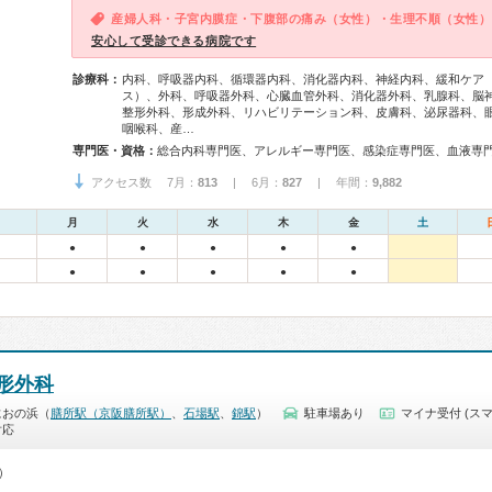
産婦人科・子宮内膜症・下腹部の痛み（女性）・生理不順（女性）
安心して受診できる病院です
診療科：
内科、呼吸器内科、循環器内科、消化器内科、神経内科、緩和ケア
ス）、外科、呼吸器外科、心臓血管外科、消化器外科、乳腺科、脳
整形外科、形成外科、リハビリテーション科、皮膚科、泌尿器科、
咽喉科、産…
専門医・資格：
アクセス数 7月：
813
| 6月：
827
| 年間：
9,882
月
火
水
木
金
土
●
●
●
●
●
●
●
●
●
●
形外科
におの浜（
膳所駅（京阪膳所駅）
、
石場駅
、
錦駅
）
駐車場あり
マイナ受付 (スマ
対応
0）