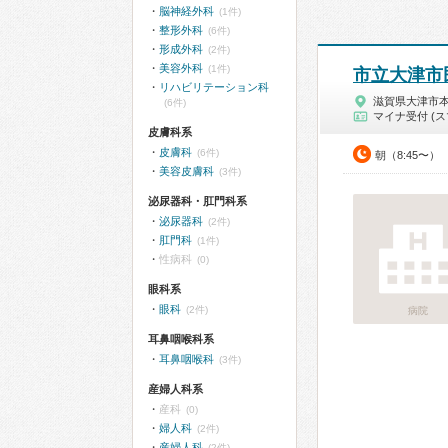
脳神経外科
(1件)
整形外科
(6件)
形成外科
(2件)
美容外科
(1件)
市立大津市
リハビリテーション科
滋賀県大津市
(6件)
マイナ受付 (ス
皮膚科系
皮膚科
(6件)
朝（8:45〜）
美容皮膚科
(3件)
泌尿器科・肛門科系
泌尿器科
(2件)
肛門科
(1件)
性病科
(0)
眼科系
眼科
(2件)
病院
耳鼻咽喉科系
耳鼻咽喉科
(3件)
産婦人科系
産科
(0)
婦人科
(2件)
産婦人科
(2件)