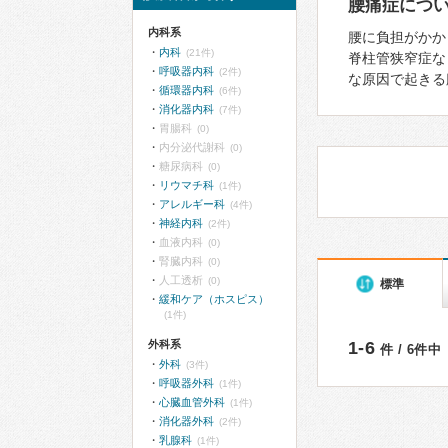
腰痛症につ
内科系
腰に負担がかか
内科
(21件)
脊柱管狭窄症な
呼吸器内科
(2件)
な原因で起きる
循環器内科
(6件)
消化器内科
(7件)
胃腸科
(0)
内分泌代謝科
(0)
糖尿病科
(0)
リウマチ科
(1件)
アレルギー科
(4件)
神経内科
(2件)
血液内科
(0)
腎臓内科
(0)
人工透析
(0)
標準
緩和ケア（ホスピス）
(1件)
外科系
1-6
件 / 6件中
外科
(3件)
呼吸器外科
(1件)
心臓血管外科
(1件)
消化器外科
(2件)
乳腺科
(1件)