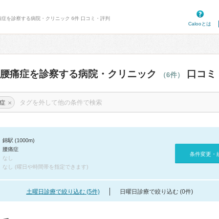
痛症を診察する病院・クリニック 6件 口コミ・評判
Calooとは
の腰痛症を診察する病院・クリニック
口コミ
（6件）
×
症
錦駅 (1000m)
腰痛症
条件変更・
なし
なし (曜日や時間帯を指定できます)
土曜日診療で絞り込む (5件)
日曜日診療で絞り込む (0件)