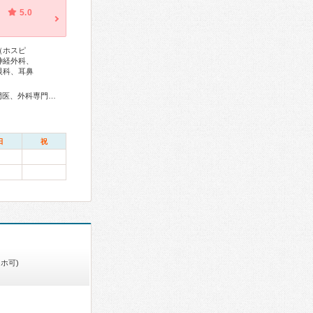
5.0
（ホスピ
神経外科、
眼科、耳鼻
総合内科専門医、アレルギー専門医、感染症専門医、血液専門医、外科専門医、糖尿病専門医、呼吸器専門医、呼吸器外科専門医、気管支鏡専門医、循環器専門医、心臓血管外科専門医、消化器病専門医、消化器外科専門医、肝臓専門医、大腸肛門病専門医、消化器内視鏡専門医、泌尿器科専門医、腎臓専門医、透析専門医、脳血管内治療専門医、神経内科専門医、脳神経外科専門医、整形外科専門医、手外科専門医、脊椎脊髄外科専門医、形成外科専門医、皮膚科専門医、眼科専門医、耳鼻咽喉科専門医、産婦人科専門医、乳腺専門医、周産期(新生児)専門医、小児科専門医、小児神経専門医、認知症専門医、精神科専門医、麻酔科専門医、ペインクリニック専門医、細胞診専門医、病理専門医、口腔外科専門医、放射線科専門医、救急科専門医、がん薬物療法専門医、がん治療認定医
日
祝
ホ可)