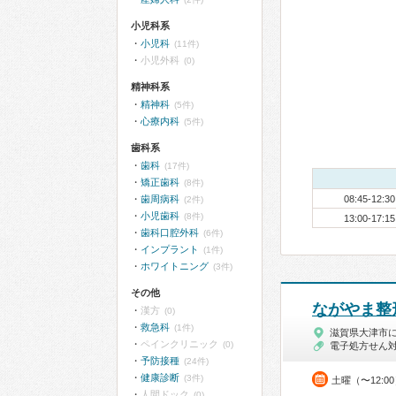
小児科系
小児科
(11件)
小児外科
(0)
精神科系
精神科
(5件)
心療内科
(5件)
歯科系
歯科
(17件)
矯正歯科
(8件)
歯周病科
08:45-12:30
(2件)
小児歯科
(8件)
13:00-17:15
歯科口腔外科
(6件)
インプラント
(1件)
ホワイトニング
(3件)
その他
ながやま整
漢方
(0)
救急科
(1件)
滋賀県大津市
ペインクリニック
(0)
電子処方せん
予防接種
(24件)
健康診断
(3件)
土曜（〜12:0
人間ドック
(0)