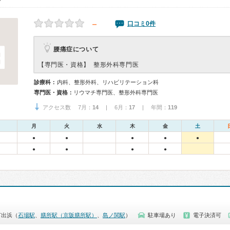
－
口コミ0件
腰痛症について
【専門医・資格】
整形外科専門医
診療科：
内科、整形外科、リハビリテーション科
専門医・資格：
リウマチ専門医、整形外科専門医
アクセス数 7月：
14
| 6月：
17
| 年間：
119
月
火
水
木
金
土
●
●
●
●
●
●
●
●
●
打出浜（
石場駅
、
膳所駅（京阪膳所駅）
、
島ノ関駅
）
駐車場あり
電子決済可