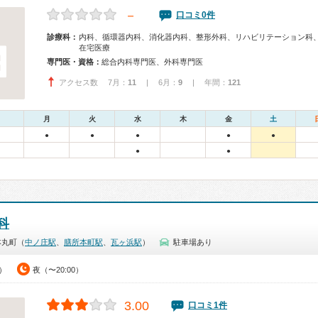
－
口コミ0件
診療科：
内科、循環器内科、消化器内科、整形外科、リハビリテーション科
在宅医療
専門医・資格：
総合内科専門医、外科専門医
アクセス数 7月：
11
| 6月：
9
| 年間：
121
月
火
水
木
金
土
●
●
●
●
●
●
●
科
本丸町（
中ノ庄駅
、
膳所本町駅
、
瓦ヶ浜駅
）
駐車場あり
0）
夜（〜20:00）
3.00
口コミ1件