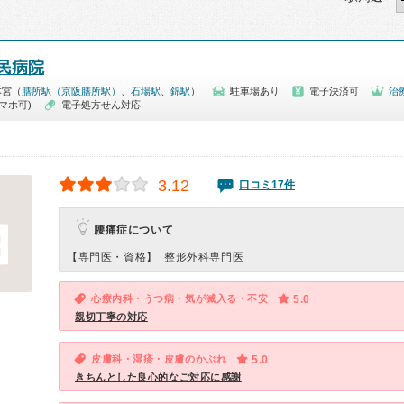
民病院
本宮（
膳所駅（京阪膳所駅）
、
石場駅
、
錦駅
）
駐車場あり
電子決済可
治
マホ可)
電子処方せん対応
3.12
口コミ17件
腰痛症について
【専門医・資格】
整形外科専門医
心療内科・うつ病・気が滅入る・不安
5.0
親切丁寧の対応
皮膚科・湿疹・皮膚のかぶれ
5.0
きちんとした良心的なご対応に感謝