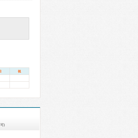
日
祝
可)