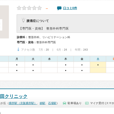
－
口コミ0件
腰痛症について
【専門医・資格】
整形外科専門医
診療科：
整形外科、リハビリテーション科
専門医・資格：
整形外科専門医
アクセス数 7月：
20
| 6月：
24
| 年間：
243
月
火
水
木
金
土
●
●
●
●
●
●
●
●
●
前田クリニック
竜が丘（
膳所駅（京阪膳所駅）
、
錦駅
、
石場駅
）
駐車場あり
マイナ受付 (スマホ
0）