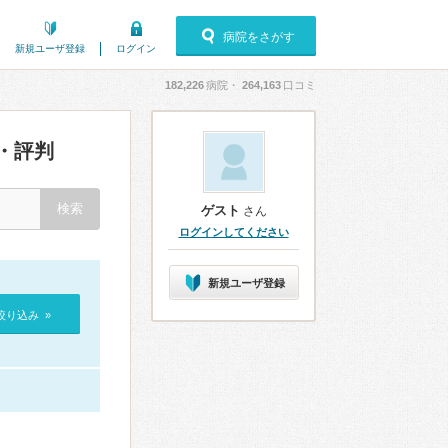
病院をさがす
新規ユーザ登録
ログイン
182,226
病院・
264,163
口コミ
・評判
ゲスト
さん
ログインしてください
新規ユーザ登録
絞り込み »