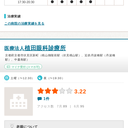
17:30-20:30
治療実績
この病院の治療実績を見る
植田眼科診療所
医療法人
京都府京都市伏見区新町（桃山御陵前駅（伏見桃山駅）、近鉄丹波橋駅（丹波橋
駅）、中書島駅）
マイナ受付
(スマホ可)
土曜（〜12:30）
夜（〜19:30）
3.22
1件
アクセス数 7月:
89
| 6月:
95
老眼について