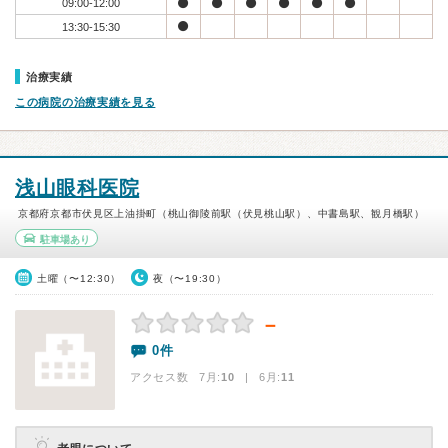
09:00-12:00
13:30-15:30
治療実績
この病院の治療実績を見る
浅山眼科医院
京都府京都市伏見区上油掛町（桃山御陵前駅（伏見桃山駅）、中書島駅、観月橋駅）
駐車場あり
土曜（〜12:30）
夜（〜19:30）
－
0件
アクセス数 7月:
10
| 6月:
11