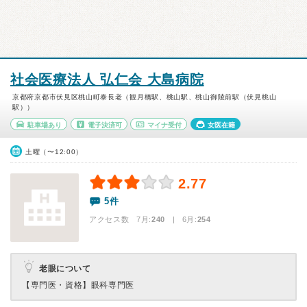
社会医療法人 弘仁会 大島病院
京都府京都市伏見区桃山町泰長老（観月橋駅、桃山駅、桃山御陵前駅（伏見桃山
駅））
駐車場あり
電子決済可
マイナ受付
女医在籍
土曜（〜12:00）
2.77
5件
アクセス数 7月:
240
| 6月:
254
老眼について
【専門医・資格】
眼科専門医