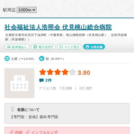
駅周辺
社会福祉法人浩照会 伏見桃山総合病院
京都府京都市伏見区下油掛町（中書島駅、桃山御陵前駅（伏見桃山駅）、近鉄丹波橋
駅（丹波橋駅））
駐車場あり
電子決済可
マイナ受付
女医在籍
土曜（〜13:00）
朝（8:00〜）
3.90
2件
アクセス数 7月:
253
| 6月:
227
老眼について
【専門医・資格】
眼科専門医
内科
インフルエンザ