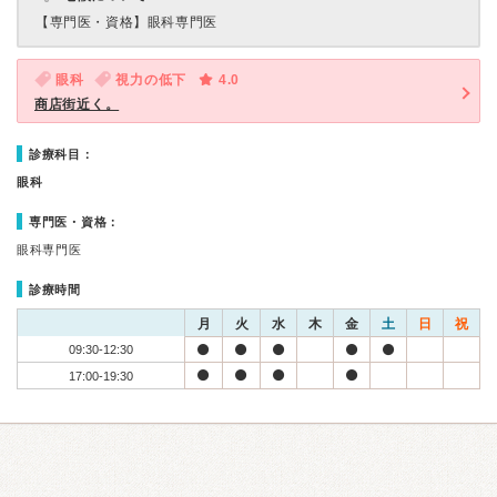
【専門医・資格】
眼科専門医
眼科
視力の低下
4.0
商店街近く。
診療科目：
眼科
専門医・資格：
眼科専門医
診療時間
月
火
水
木
金
土
日
祝
09:30-12:30
17:00-19:30