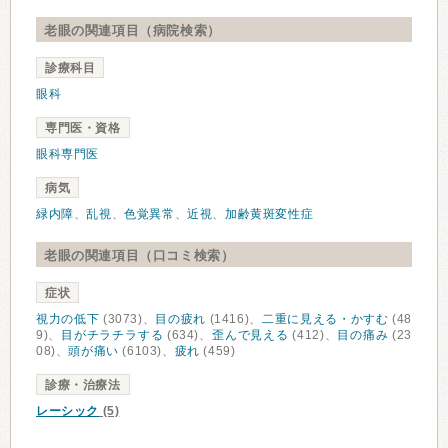
老眼の関連項目（病院検索）
診療科目
眼科
専門医・資格
眼科専門医
病気
緑内障
、
乱視
、
色覚異常
、
近視
、
加齢黄斑変性症
老眼の関連項目（口コミ検索）
症状
視力の低下
(3073)、
目の疲れ
(1416)、
二重に見える・かすむ
(48
9)、
目がチラチラする
(634)、
歪んで見える
(412)、
目の痛み
(23
08)、
頭が痛い
(6103)、
疲れ
(459)
診療・治療法
レーシック
(5)