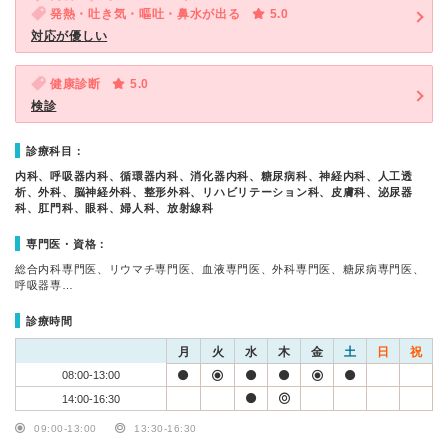
発熱・吐き気・嘔吐・鼻水が出る
5.0
対応が優しい
健康診断
5.0
検診
診療科目：
内科、呼吸器内科、循環器内科、消化器内科、糖尿病科、神経内科、人工透
析、外科、脳神経外科、整形外科、リハビリテーション科、皮膚科、泌尿器
科、肛門科、眼科、婦人科、放射線科
専門医・資格：
総合内科専門医、リウマチ専門医、血液専門医、外科専門医、糖尿病専門医、
呼吸器専…
診療時間
月
火
水
木
金
土
日
祝
08:00-13:00
14:00-16:30
09:00-13:00
13:30-16:30