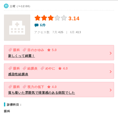
土曜（〜12:00）
3.14
6件
アクセス数 7月:
425
| 6月:
413
眼科
目のかゆみ
5.0
新しくって綺麗！
眼科
結膜炎
めやに
4.0
感染性結膜炎
眼科
視力の低下
4.0
落ち着いた雰囲気で清潔感のある病院でした
診療科目：
眼科