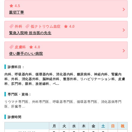
4.5
親切丁寧
外科
低ナトリウム血症
4.0
緊急入院時 担当医の先生
皮膚科
4.0
使い勝手のいい病院
診療科目：
内科、呼吸器内科、循環器内科、消化器内科、糖尿病科、神経内科、腎臓内
科、外科、消化器外科、脳神経外科、整形外科、リハビリテーション科、皮膚
科、肛門科、眼科、放射線科、ペ…
専門医・資格：
リウマチ専門医、外科専門医、呼吸器専門医、循環器専門医、消化器病専門
医、肝臓専…
診療時間
月
火
水
木
金
土
日
祝