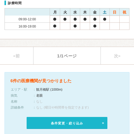
診療時間
月
火
水
木
金
土
日
祝
09:00-12:00
16:00-19:00
«前
1/1ページ
次»
6件の医療機関が見つかりました
エリア・駅
観月橋駅 (1000m)
病気
老眼
名称
なし
詳細条件
なし (曜日や時間帯を指定できます)
条件変更・絞り込み