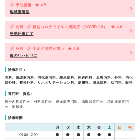
予防接種
4.5
地域密着型
内科
新型コロナウイルス感染症（COVID-19）
4.0
発熱外来にて
外科
手足の関節が痛い
3.5
母のリハビリに
診療科目：
内科、循環器内科、消化器内科、糖尿病科、神経内科、血液内科、外科、消化
器外科、整形外科、リハビリテーション科、皮膚科、泌尿器科、肛門科、眼科
専門医・資格：
総合内科専門医、外科専門医、糖尿病専門医、循環器専門医、消化器病専門
医、泌尿器…
診療時間
月
火
水
木
金
土
日
祝
09:00-12:00