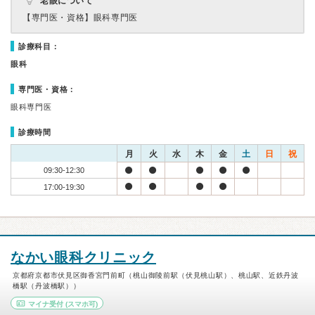
老眼について
【専門医・資格】
眼科専門医
診療科目：
眼科
専門医・資格：
眼科専門医
診療時間
月
火
水
木
金
土
日
祝
09:30-12:30
17:00-19:30
なかい眼科クリニック
京都府京都市伏見区御香宮門前町（桃山御陵前駅（伏見桃山駅）、桃山駅、近鉄丹波
橋駅（丹波橋駅））
マイナ受付
(スマホ可)