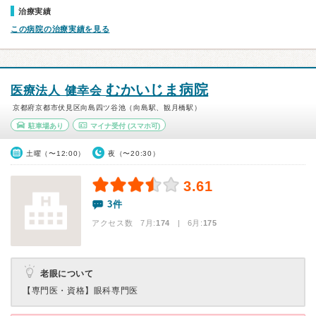
治療実績
この病院の治療実績を見る
むかいじま病院
医療法人 健幸会
京都府京都市伏見区向島四ツ谷池（向島駅、観月橋駅）
駐車場あり
マイナ受付
(スマホ可)
土曜（〜12:00）
夜（〜20:30）
3.61
3件
アクセス数 7月:
174
| 6月:
175
老眼について
【専門医・資格】
眼科専門医