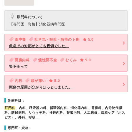
肛門科について
【専門医・資格】
消化器病専門医
食中毒
吐き気・嘔吐・急性の下痢
5.0
救急での対応がとても親切でした。
腎臓内科
慢性腎不全
むくみ
5.0
腎不全って
内科
頭が痛い
5.0
頭痛の原因が分かりほっとしました。
診療科目：
肛門科
、内科、呼吸器内科、循環器内科、消化器内科、胃腸科、内分泌代謝
科、糖尿病科、リウマチ科、神経内科、腎臓内科、人工透析、緩和ケア（ホス
ピス）、外科、呼吸…
専門医・資格：