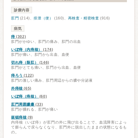
診療内容
肛門
(214)、
排泄（便）
(160)、
再検査・精密検査
(916)
病気
痔
(302)
肛門がかゆい、肛門の痛み、肛門の出血
いぼ痔（内痔核）
(174)
肛門が痛い、肛門から出血、血便
切れ痔（裂肛）
(146)
肛門がとても痛い、肛門から出血、血便
痔ろう
(122)
肛門の激しい痛み、肛門周辺からの膿や分泌液
外痔核
(65)
いぼ痔（痔核）
(60)
肛門周囲膿瘍
(33)
肛門が腫れる、肛門が痛い
嵌頓痔核
(9)
内痔核（いぼ痔）が肛門の外に飛び出ることで、血流障害によっ
て膨らんで戻らなくなり、肛門外に脱出したままの状態になるも
の。