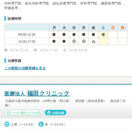
内科専門医、総合内科専門医、総合診療専門医、外科専門医、糖尿病専門医、
呼吸器専…
診療時間
月
火
水
木
金
土
日
祝
09:00-12:30
13:30-17:00
09:00-13:00
14:00-17:00
14:00-19:00
治療実績
この病院の治療実績を見る
福田クリニック
医療法人
大阪府大阪市城東区関目（JR野江駅（野江駅）、関目駅（関目成育駅）、蒲生四丁目
駅）
マイナ受付
(スマホ可)
女医在籍
土曜（〜12:00）
夜（〜20:00）