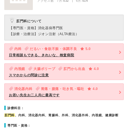
アクセス数 7月:
532
| 6月:
514
肛門科について
【専門医・資格】
消化器病専門医
【診療・治療法】
ジオン注射（ALTA療法）
内科
だるい・食欲不振・体調不良
5.0
日常相談もできる、きれいな、検査病院
内視鏡
大腸ポリープ
肛門から出血
4.0
スマホからの問診に注意
消化器内科
胃痛・腹痛・吐き気・嘔吐
4.0
お若い先生お二人共に最高です
診療科目：
肛門科
、内科、消化器内科、胃腸科、外科、消化器外科、内視鏡、健康診断
専門医・資格：