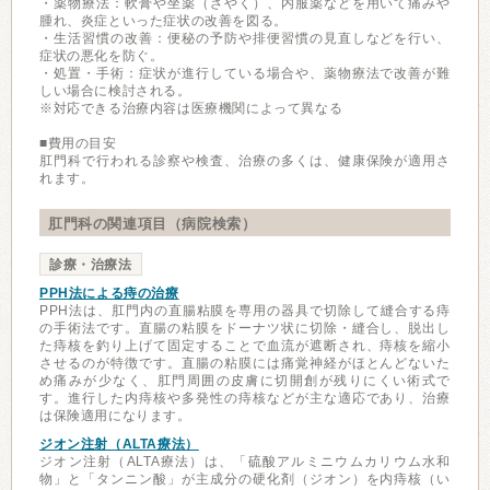
・薬物療法：軟膏や坐薬（ざやく）、内服薬などを用いて痛みや
腫れ、炎症といった症状の改善を図る。
・生活習慣の改善：便秘の予防や排便習慣の見直しなどを行い、
症状の悪化を防ぐ。
・処置・手術：症状が進行している場合や、薬物療法で改善が難
しい場合に検討される。
※対応できる治療内容は医療機関によって異なる
■費用の目安
肛門科で行われる診察や検査、治療の多くは、健康保険が適用さ
れます。
肛門科の関連項目（病院検索）
診療・治療法
PPH法による痔の治療
PPH法は、肛門内の直腸粘膜を専用の器具で切除して縫合する痔
の手術法です。直腸の粘膜をドーナツ状に切除・縫合し、脱出し
た痔核を釣り上げて固定することで血流が遮断され、痔核を縮小
させるのが特徴です。直腸の粘膜には痛覚神経がほとんどないた
め痛みが少なく、肛門周囲の皮膚に切開創が残りにくい術式で
す。進行した内痔核や多発性の痔核などが主な適応であり、治療
は保険適用になります。
ジオン注射（ALTA療法）
ジオン注射（ALTA療法）は、「硫酸アルミニウムカリウム水和
物」と「タンニン酸」が主成分の硬化剤（ジオン）を内痔核（い