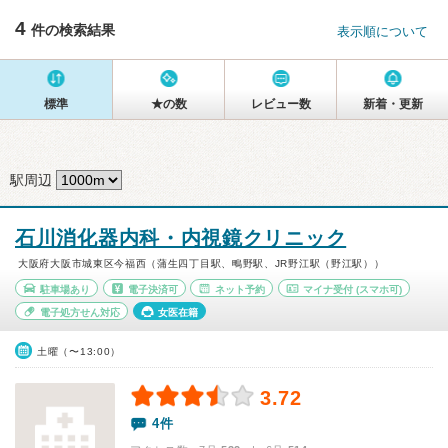
4
件の検索結果
表示順について
標準
★の数
レビュー数
新着・更新
駅周辺
石川消化器内科・内視鏡クリニック
大阪府大阪市城東区今福西（蒲生四丁目駅、鴫野駅、JR野江駅（野江駅））
駐車場あり
電子決済可
ネット予約
マイナ受付
(スマホ可)
電子処方せん対応
女医在籍
土曜（〜13:00）
3.72
4件