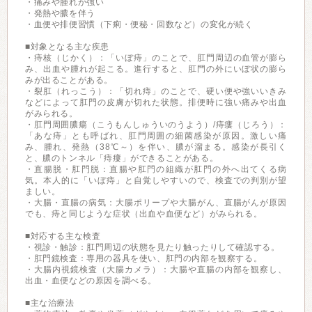
・痛みや腫れが強い
・発熱や膿を伴う
・血便や排便習慣（下痢・便秘・回数など）の変化が続く
■対象となる主な疾患
・痔核（じかく）：「いぼ痔」のことで、肛門周辺の血管が膨ら
み、出血や腫れが起こる。進行すると、肛門の外にいぼ状の膨ら
みが出ることがある。
・裂肛（れっこう）：「切れ痔」のことで、硬い便や強いいきみ
などによって肛門の皮膚が切れた状態。排便時に強い痛みや出血
がみられる。
・肛門周囲膿瘍（こうもんしゅういのうよう）/痔瘻（じろう）：
「あな痔」とも呼ばれ、肛門周囲の細菌感染が原因。激しい痛
み、腫れ、発熱（38℃～）を伴い、膿が溜まる。感染が長引く
と、膿のトンネル「痔瘻」ができることがある。
・直腸脱・肛門脱：直腸や肛門の組織が肛門の外へ出てくる病
気。本人的に「いぼ痔」と自覚しやすいので、検査での判別が望
ましい。
・大腸・直腸の病気：大腸ポリープや大腸がん、直腸がんが原因
でも、痔と同じような症状（出血や血便など）がみられる。
■対応する主な検査
・視診・触診：肛門周辺の状態を見たり触ったりして確認する。
・肛門鏡検査：専用の器具を使い、肛門の内部を観察する。
・大腸内視鏡検査（大腸カメラ）：大腸や直腸の内部を観察し、
出血・血便などの原因を調べる。
■主な治療法