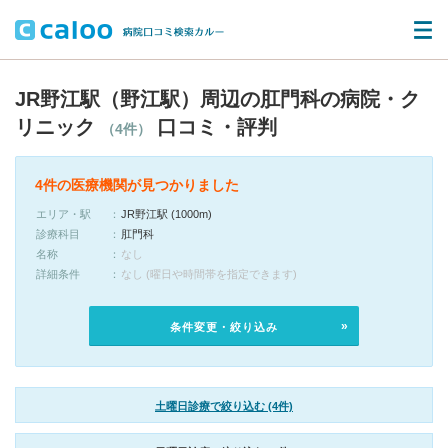
JR野江駅（野江駅）周辺の肛門科の病院・ク
リニック
口コミ・評判
（4件）
4件の医療機関が見つかりました
エリア・駅
JR野江駅 (1000m)
診療科目
肛門科
名称
なし
詳細条件
なし (曜日や時間帯を指定できます)
条件変更・絞り込み
土曜日診療で絞り込む (4件)