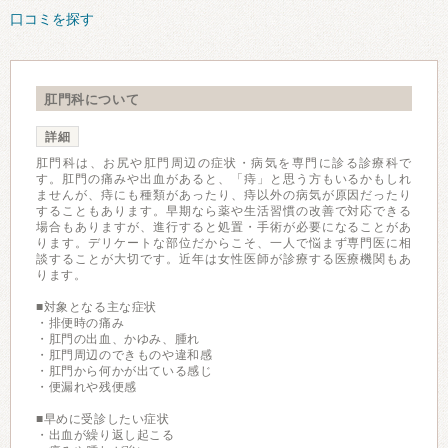
口コミを探す
肛門科について
詳細
肛門科は、お尻や肛門周辺の症状・病気を専門に診る診療科で
す。肛門の痛みや出血があると、「痔」と思う方もいるかもしれ
ませんが、痔にも種類があったり、痔以外の病気が原因だったり
することもあります。早期なら薬や生活習慣の改善で対応できる
場合もありますが、進行すると処置・手術が必要になることがあ
ります。デリケートな部位だからこそ、一人で悩まず専門医に相
談することが大切です。近年は女性医師が診療する医療機関もあ
ります。
■対象となる主な症状
・排便時の痛み
・肛門の出血、かゆみ、腫れ
・肛門周辺のできものや違和感
・肛門から何かが出ている感じ
・便漏れや残便感
■早めに受診したい症状
・出血が繰り返し起こる