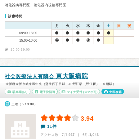
消化器病専門医、消化器内視鏡専門医
診療時間
月
火
水
木
金
土
日
祝
09:00-13:00
15:00-18:00
16:00-19:00
東大阪病院
社会医療法人有隣会
大阪府大阪市城東区中央（蒲生四丁目駅、JR野江駅（野江駅）、京橋駅）
駐車場あり
電子決済可
マイナ受付
(スマホ可)
女医在籍
土曜（〜13:00）
3.94
11件
アクセス数 7月:
917
| 6月:
1,043