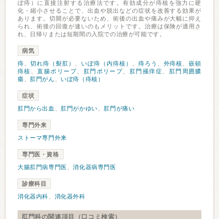
ぼ痔）に直接注射する治療法です。有効成分が痔核を強力に硬
化・縮小させることで、出血や脱出などの症状を改善する効果が
あります。切開が必要ないため、術後の出血や痛みが大幅に抑え
られ、術後の回復が速いのもメリットです。治療は保険が適用さ
れ、日帰りまたは短期間の入院での治療が可能です。
病気
痔
、
切れ痔（裂肛）
、
いぼ痔（内痔核）
、
痔ろう
、
外痔核
、
嵌頓
痔核
、
直腸ポリープ
、
肛門ポリープ
、
肛門掻痒症
、
肛門周囲膿
瘍
、
肛門がん
、
いぼ痔（痔核）
症状
肛門から出血
、
肛門がかゆい
、
肛門が痛い
専門外来
ストーマ専門外来
専門医・資格
大腸肛門病専門医
、
消化器病専門医
診療科目
消化器内科
、
消化器外科
肛門科の関連項目（口コミ検索）