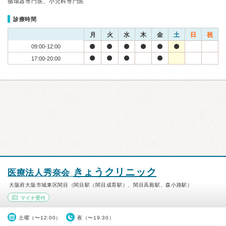
循環器専門医、小児科専門医
診療時間
月
火
水
木
金
土
日
祝
09:00-12:00
17:00-20:00
きょうクリニック
医療法人秀奈会
大阪府大阪市城東区関目（関目駅（関目成育駅）、関目高殿駅、森小路駅）
マイナ受付
土曜（〜12:00）
夜（〜19:30）