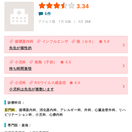
3.34
6件
アクセス数 7月:
116
| 6月:
158
循環器内科
インフルエンザ
咳（セキ）
5.0
先生が個性的
小児科
発熱（子供）
4.5
待ち時間覚悟
小児科
RSウイルス感染症
4.0
小児科は先生が複数います
診療科目：
肛門科
、循環器内科、消化器内科、アレルギー科、外科、心臓血管外科、リハ
ビリテーション科、小児科、心療内科
専門医・資格：