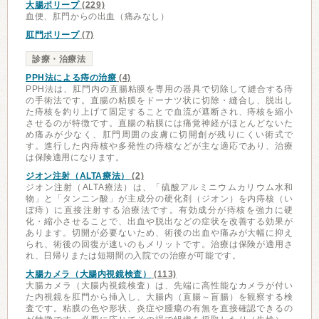
大腸ポリープ
(229)
血便、肛門からの出血（痛みなし）
肛門ポリープ
(7)
診療・治療法
PPH法による痔の治療
(4)
PPH法は、肛門内の直腸粘膜を専用の器具で切除して縫合する痔
の手術法です。直腸の粘膜をドーナツ状に切除・縫合し、脱出し
た痔核を釣り上げて固定することで血流が遮断され、痔核を縮小
させるのが特徴です。直腸の粘膜には痛覚神経がほとんどないた
め痛みが少なく、肛門周囲の皮膚に切開創が残りにくい術式で
す。進行した内痔核や多発性の痔核などが主な適応であり、治療
は保険適用になります。
ジオン注射（ALTA療法）
(2)
ジオン注射（ALTA療法）は、「硫酸アルミニウムカリウム水和
物」と「タンニン酸」が主成分の硬化剤（ジオン）を内痔核（い
ぼ痔）に直接注射する治療法です。有効成分が痔核を強力に硬
化・縮小させることで、出血や脱出などの症状を改善する効果が
あります。切開が必要ないため、術後の出血や痛みが大幅に抑え
られ、術後の回復が速いのもメリットです。治療は保険が適用さ
れ、日帰りまたは短期間の入院での治療が可能です。
大腸カメラ（大腸内視鏡検査）
(113)
大腸カメラ（大腸内視鏡検査）は、先端に高性能なカメラが付い
た内視鏡を肛門から挿入し、大腸内（直腸～盲腸）を観察する検
査です。粘膜の色や形状、炎症や腫瘍の有無を直接確認できるの