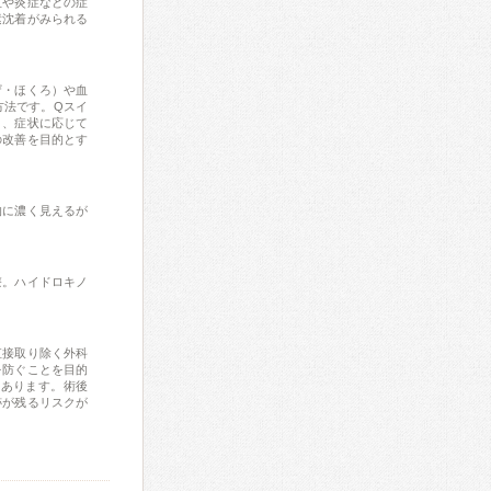
血や炎症などの症
素沈着がみられる
ザ・ほくろ）や血
方法です。Qスイ
り、症状に応じて
の改善を目的とす
的に濃く見えるが
療。ハイドロキノ
直接取り除く外科
を防ぐことを目的
もあります。術後
跡が残るリスクが