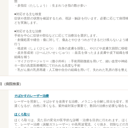
態
・多指症（たししょう）：生まれつき指の数が多い
■対応する主な検査
症状や患部の状態を確認するため、視診・触診を行います。必要に応じて病理
どを実施します。
■対応する主な治療
手術を中心に症状や部位などに応じて治療法を選択します。
・創傷処置や縫合：傷に対して、傷あとやひきつれができるだけ残らないよう
行う
・植皮術（しょくひじゅつ）：自身の皮膚を採取し、やけどや皮膚欠損部に移植
・皮弁形成術（ひべんけいせいじゅつ）：血流を保ったまま皮膚や皮下組織を
組織を補う
・マイクロサージャリー（微小外科）：手術用顕微鏡を用いて、細い血管や神経
※一部の高度医療機関にて行われる高度な手術
・乳がん後の乳房再建：人工物や自分の組織を用いて、失われた乳房の形を整え
目（病院検索）
そばかすのレーザー治療
レーザーを照射し、そばかすを改善する治療。メラニンを分解し排出を促す。
濃くなるが、自然に薄くなる。紫外線対策が重要で、数回の治療が必要な場合も
ほくろ取り
ほくろ取りは、見た目の変化や医学的な診断・治療を目的に行われます。ほ
て、レーザー治療（炭酸ガスレーザー）や高周波電流、くり抜き、切除などの