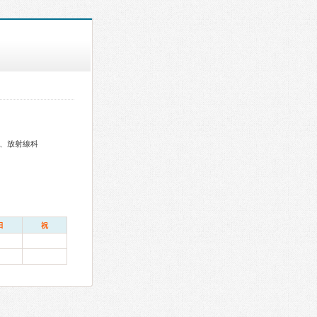
、放射線科
日
祝