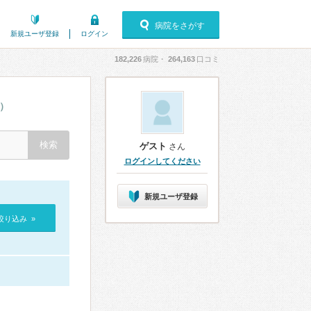
病院をさがす
新規ユーザ登録
ログイン
182,226
病院・
264,163
口コミ
件）
ゲスト
さん
ログインしてください
新規ユーザ登録
絞り込み »