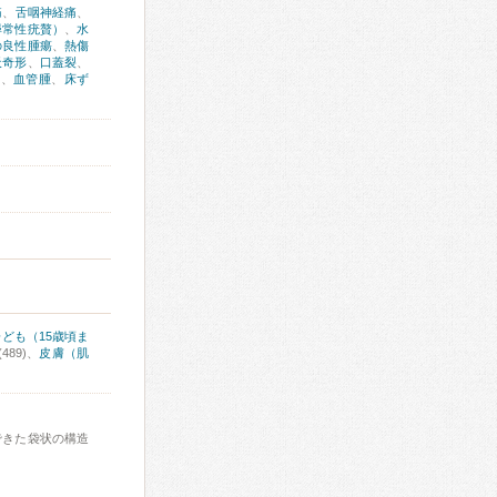
痛
、
舌咽神経痛
、
尋常性疣贅）
、
水
の良性腫瘍
、
熱傷
天奇形
、
口蓋裂
、
腫
、
血管腫
、
床ず
子ども（15歳頃ま
(489)、
皮膚（肌
できた袋状の構造