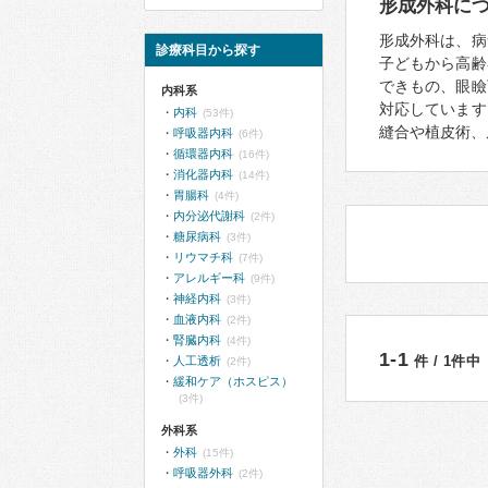
形成外科に
形成外科は、病
診療科目から探す
子どもから高齢
できもの、眼瞼
内科系
対応しています
内科
(53件)
縫合や植皮術、
呼吸器内科
(6件)
循環器内科
(16件)
消化器内科
(14件)
胃腸科
(4件)
内分泌代謝科
(2件)
糖尿病科
(3件)
リウマチ科
(7件)
アレルギー科
(9件)
神経内科
(3件)
血液内科
(2件)
腎臓内科
(4件)
1-1
件 / 1件中
人工透析
(2件)
緩和ケア（ホスピス）
(3件)
外科系
外科
(15件)
呼吸器外科
(2件)