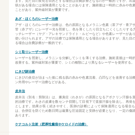
ます。見た目の変化を目的とする場合は自費診療となるのが一般的ですが、出
状がある場合には保険適用となることがあります。施術後は一時的に赤みや色
ことがあり、紫外線対策が重要です。
あざ・ほくろのレーザー治療
アザ・ほくろのレーザー治療は、色の原因となるメラニン色素（茶アザ・青ア
管（赤アザ）にレーザー光を照射し、色を薄くしたり目立ちにくくしたりする
ッチレーザー（ヤグ・アレキサンドライト・ルビーなど）や色素レーザーがあ
使い分けられます。アザの治療では保険適用となる場合がありますが、見た目
る場合は自費診療が一般的です。
シミ取りレーザー治療
レーザーを照射し、メラニンを分解してシミを薄くする治療。施術直後は一時
改善する。紫外線対策が重要で、シミの種類により異なるレーザーを使用する。
にきび跡治療
にきびの炎症が治まった後に残る肌の赤みや色素沈着、凸凹などを改善する治
ン外用やレーザー治療などがある。
皮弁法
皮弁法（別名：剪除法）は、腋臭症（わきが）の原因となるアポクリン汗腺を
的治療です。わきの皮膚を数センチ切開して目視下で直接汗腺を除去し、再発
とします。効果が長く続きやすく、医師の診断によって保険適用となる場合
は、合併症を防ぐため数日間は厳重な圧迫固定と安静が必要となり、一定の傷
あります。
ケナコルト注射（肥厚性瘢痕やケロイドの治療）