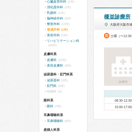
心臓血管外科
(1件)
消化器外科
(2件)
乳腺科
(1件)
榎並診療所
脳神経外科
(5件)
整形外科
(13件)
大阪府大阪市
形成外科
(1件)
美容外科
(1件)
土曜（〜12:3
リハビリテーション科
(20件)
皮膚科系
皮膚科
(10件)
美容皮膚科
(3件)
泌尿器科・肛門科系
泌尿器科
(3件)
診療所
肛門科
(4件)
性病科
(0)
眼科系
08:30-12:30
眼科
(7件)
15:00-17:00
耳鼻咽喉科系
耳鼻咽喉科
(6件)
産婦人科系