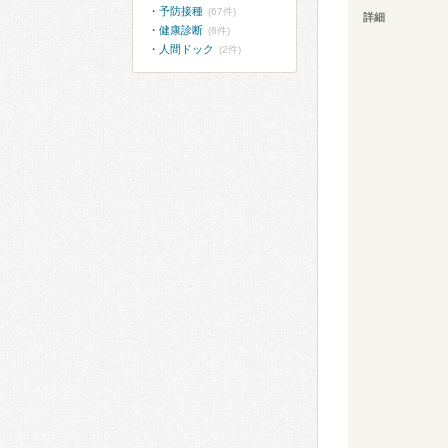
予防接種
(67件)
詳細
健康診断
(8件)
人間ドック
(2件)