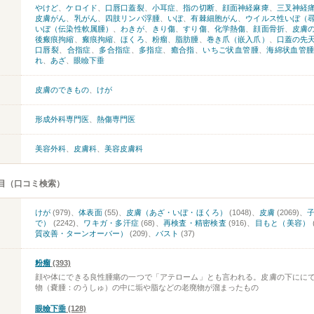
やけど
、
ケロイド
、
口唇口蓋裂
、
小耳症
、
指の切断
、
顔面神経麻痺
、
三叉神経
皮膚がん
、
乳がん
、
四肢リンパ浮腫
、
いぼ
、
有棘細胞がん
、
ウイルス性いぼ（
いぼ（伝染性軟属腫）
、
わきが
、
きり傷
、
すり傷
、
化学熱傷
、
顔面骨折
、
皮膚
後瘢痕拘縮
、
瘢痕拘縮
、
ほくろ
、
粉瘤
、
脂肪腫
、
巻き爪（嵌入爪）
、
口蓋の先
口唇裂
、
合指症
、
多合指症
、
多指症
、
癒合指
、
いちご状血管腫
、
海綿状血管
れ
、
あざ
、
眼瞼下垂
皮膚のできもの
、
けが
形成外科専門医
、
熱傷専門医
美容外科
、
皮膚科
、
美容皮膚科
目（口コミ検索）
けが
(979)、
体表面
(55)、
皮膚（あざ・いぼ・ほくろ）
(1048)、
皮膚
(2069)、
で）
(2242)、
ワキガ・多汗症
(68)、
再検査・精密検査
(916)、
目もと（美容）
質改善・ターンオーバー）
(209)、
バスト
(37)
粉瘤
(393)
顔や体にできる良性腫瘍の一つで「アテローム」とも言われる。皮膚の下にに
物（嚢腫：のうしゅ）の中に垢や脂などの老廃物が溜まったもの
眼瞼下垂
(128)