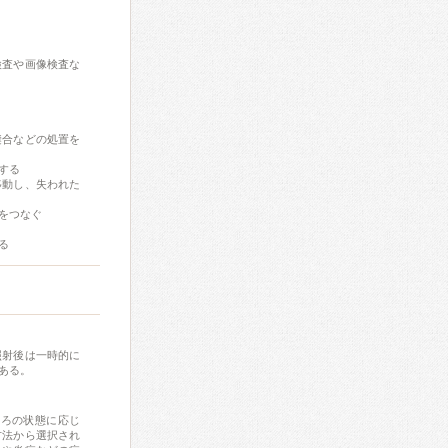
検査や画像検査な
縫合などの処置を
する
移動し、失われた
をつなぐ
る
照射後は一時的に
ある。
くろの状態に応じ
方法から選択され