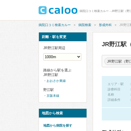
病院口コミ検索カルー - JR野江駅（
病院口コミ検索カルー
病院検索
形成外科
JR野
距離・駅を変更
JR野江駅
JR野江駅周辺
JR野江駅（野
路線から駅を選ぶ
JR野江駅
おおさか東線
エリア・駅
診療科目
野江駅
名称
京阪本線
詳細条件
地図から検索
地図から病院を探す