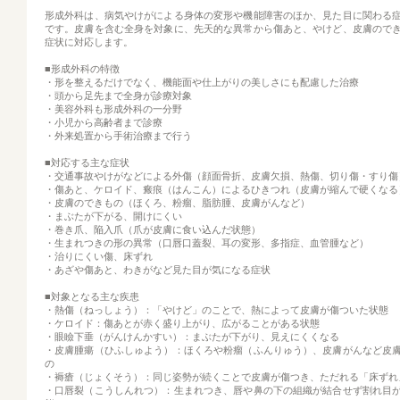
形成外科は、病気やけがによる身体の変形や機能障害のほか、見た目に関わる
です。皮膚を含む全身を対象に、先天的な異常から傷あと、やけど、皮膚ので
症状に対応します。
■形成外科の特徴
・形を整えるだけでなく、機能面や仕上がりの美しさにも配慮した治療
・頭から足先まで全身が診療対象
・美容外科も形成外科の一分野
・小児から高齢者まで診療
・外来処置から手術治療まで行う
■対応する主な症状
・交通事故やけがなどによる外傷（顔面骨折、皮膚欠損、熱傷、切り傷・すり傷
・傷あと、ケロイド、瘢痕（はんこん）によるひきつれ（皮膚が縮んで硬くなる
・皮膚のできもの（ほくろ、粉瘤、脂肪腫、皮膚がんなど）
・まぶたが下がる、開けにくい
・巻き爪、陥入爪（爪が皮膚に食い込んだ状態）
・生まれつきの形の異常（口唇口蓋裂、耳の変形、多指症、血管腫など）
・治りにくい傷、床ずれ
・あざや傷あと、わきがなど見た目が気になる症状
■対象となる主な疾患
・熱傷（ねっしょう）：「やけど」のことで、熱によって皮膚が傷ついた状態
・ケロイド：傷あとが赤く盛り上がり、広がることがある状態
・眼瞼下垂（がんけんかすい）：まぶたが下がり、見えにくくなる
・皮膚腫瘍（ひふしゅよう）：ほくろや粉瘤（ふんりゅう）、皮膚がんなど皮
の
・褥瘡（じょくそう）：同じ姿勢が続くことで皮膚が傷つき、ただれる「床ずれ
・口唇裂（こうしんれつ）：生まれつき、唇や鼻の下の組織が結合せず割れ目