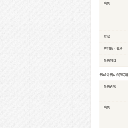
病気
症状
専門医・資格
診療科目
形成外科の関連項
診療内容
病気