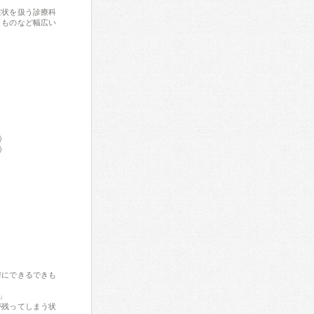
症状を扱う診療科
きものなど幅広い
）
）
膚にできるできも
」
が残ってしまう状