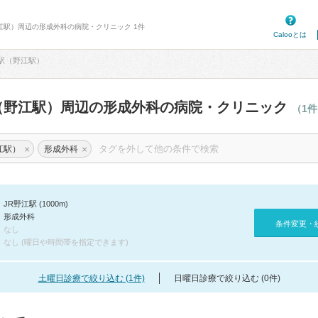
野江駅）周辺の形成外科の病院・クリニック 1件
Calooとは
江駅（野江駅）
（野江駅）周辺の形成外科の病院・クリニック
（1
×
×
江駅）
形成外科
JR野江駅 (1000m)
形成外科
条件変更・
なし
なし (曜日や時間帯を指定できます)
土曜日診療で絞り込む (1件)
日曜日診療で絞り込む (0件)