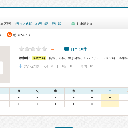
城東区野江（
野江内代駅
、
JR野江駅（野江駅）
）
駐車場あり
0）
朝（8:30〜）
－
口コミ0件
診療科：
形成外科
、内科、外科、整形外科、リハビリテーション科、精神科
アクセス数 7月：
6
| 6月：
8
| 年間：
60
月
火
水
木
金
土
●
●
●
●
●
●
●
●
●
●
●