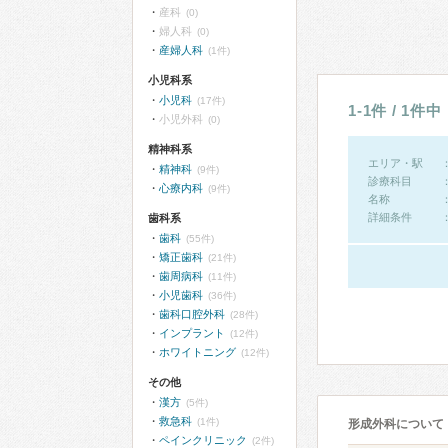
産科
(0)
婦人科
(0)
産婦人科
(1件)
小児科系
小児科
(17件)
1-1件 / 1件中
小児外科
(0)
精神科系
エリア・駅
精神科
(9件)
診療科目
心療内科
(9件)
名称
詳細条件
歯科系
歯科
(55件)
矯正歯科
(21件)
歯周病科
(11件)
小児歯科
(36件)
歯科口腔外科
(28件)
インプラント
(12件)
ホワイトニング
(12件)
その他
漢方
(5件)
救急科
(1件)
形成外科について
ペインクリニック
(2件)