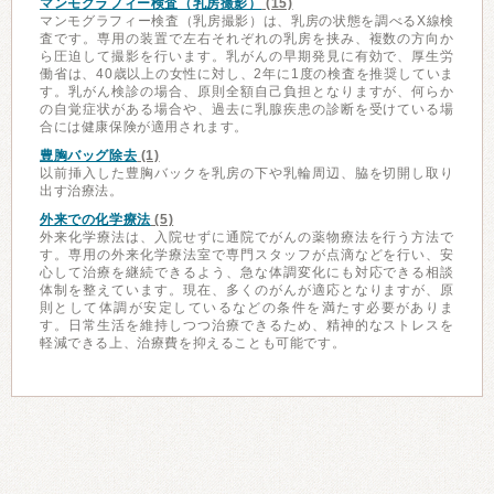
マンモグラフィー検査（乳房撮影）
(15)
マンモグラフィー検査（乳房撮影）は、乳房の状態を調べるX線検
査です。専用の装置で左右それぞれの乳房を挟み、複数の方向か
ら圧迫して撮影を行います。乳がんの早期発見に有効で、厚生労
働省は、40歳以上の女性に対し、2年に1度の検査を推奨していま
す。乳がん検診の場合、原則全額自己負担となりますが、何らか
の自覚症状がある場合や、過去に乳腺疾患の診断を受けている場
合には健康保険が適用されます。
豊胸バッグ除去
(1)
以前挿入した豊胸バックを乳房の下や乳輪周辺、脇を切開し取り
出す治療法。
外来での化学療法
(5)
外来化学療法は、入院せずに通院でがんの薬物療法を行う方法で
す。専用の外来化学療法室で専門スタッフが点滴などを行い、安
心して治療を継続できるよう、急な体調変化にも対応できる相談
体制を整えています。現在、多くのがんが適応となりますが、原
則として体調が安定しているなどの条件を満たす必要がありま
す。日常生活を維持しつつ治療できるため、精神的なストレスを
軽減できる上、治療費を抑えることも可能です。