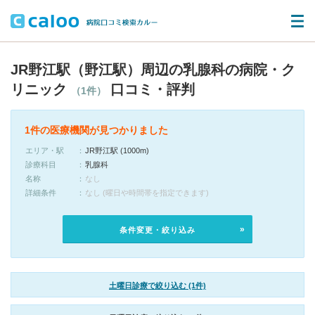
JR野江駅（野江駅）周辺の乳腺科の病院・ク
リニック
口コミ・評判
（1件）
1件の医療機関が見つかりました
エリア・駅
JR野江駅 (1000m)
診療科目
乳腺科
名称
なし
詳細条件
なし (曜日や時間帯を指定できます)
条件変更・絞り込み
土曜日診療で絞り込む (1件)