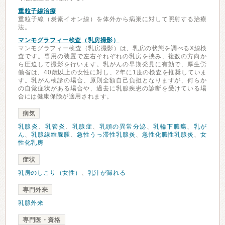
重粒子線治療
重粒子線（炭素イオン線）を体外から病巣に対して照射する治療
法。
マンモグラフィー検査（乳房撮影）
マンモグラフィー検査（乳房撮影）は、乳房の状態を調べるX線検
査です。専用の装置で左右それぞれの乳房を挟み、複数の方向か
ら圧迫して撮影を行います。乳がんの早期発見に有効で、厚生労
働省は、40歳以上の女性に対し、2年に1度の検査を推奨していま
す。乳がん検診の場合、原則全額自己負担となりますが、何らか
の自覚症状がある場合や、過去に乳腺疾患の診断を受けている場
合には健康保険が適用されます。
病気
乳腺炎
、
乳管炎
、
乳腺症
、
乳頭の異常分泌
、
乳輪下膿瘍
、
乳が
ん
、
乳腺線維腺腫
、
急性うっ滞性乳腺炎
、
急性化膿性乳腺炎
、
女
性化乳房
症状
乳房のしこり（女性）
、
乳汁が漏れる
専門外来
乳腺外来
専門医・資格