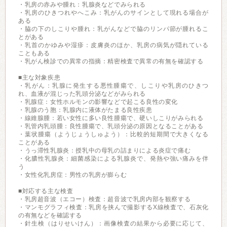
・乳房の赤みや腫れ：乳腺炎などでみられる
・乳房のひきつれやへこみ：乳がんのサインとして現れる場合が
ある
・脇の下のしこりや腫れ：乳がんなどで脇のリンパ節が腫れるこ
とがある
・乳首のかゆみや湿疹：皮膚炎のほか、乳房の病気が隠れている
こともある
・乳がん検診での異常の指摘：精密検査で異常の有無を確認する
■主な対象疾患
・乳がん：乳腺に発生する悪性腫瘍で、しこりや乳房のひきつ
れ、血液が混じった乳頭分泌などがみられる
・乳腺症：女性ホルモンの影響などで起こる良性の変化
・乳腺のう胞：乳腺内に液体がたまる良性疾患
・線維腺腫：若い女性に多い良性腫瘍で、硬いしこりがみられる
・乳管内乳頭腫：良性腫瘍で、乳頭分泌の原因となることがある
・葉状腫瘍（ようじょうしゅよう）：比較的短期間で大きくなる
ことがある
・うっ滞性乳腺炎：授乳中の母乳の詰まりによる炎症で痛む
・化膿性乳腺炎：細菌感染による乳腺炎で、発熱や強い痛みを伴
う
・女性化乳房症：男性の乳房が膨らむ
■対応する主な検査
・乳房超音波（エコー）検査：超音波で乳房内部を観察する
・マンモグラフィ検査：乳房を挟んで撮影するX線検査で、石灰化
の有無などを確認する
・針生検（はりせいけん）：画像検査の結果から必要に応じて、