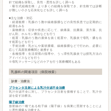
針で組織を採取し、良性・悪性を詳しく調べる
・吸引式組織生検：より多くの組織を採取でき、針生検では診断
が難しい小さな石灰化などを詳しく調べる
■主な治療・対応
・経過観察：乳腺のう胞や線維腺腫などの良性疾患では定期的に
経過をみる
・薬物療法：症状や疾患に応じて、鎮痛薬、抗菌薬、漢方薬、抗
がん剤、ホルモン療法などを行う
・処置：乳腺のう胞の液体を抜く処置や、乳腺炎で母乳・膿を出
す処置などを行う
・手術治療：乳がんや葉状腫瘍、線維腺腫などで行われ、必要に
応じて高度医療機関と連携する
・各種指導：生活習慣の指導や、うっ滞性乳腺炎では授乳方法の
アドバイスなどを行う
※母乳マッサージなどのケアを行う医療機関もある
乳腺科の関連項目（病院検索）
診療・治療法
プラセンタ注射による乳汁分泌不全治療
乳汁分泌不全に対し、プラセンタ注射を接種することで、乳汁分
泌を促す治療法。
陽子線治療
放射線の一種である粒子線（陽子線）を病巣に照射することによ
り悪性腫瘍を治療する。