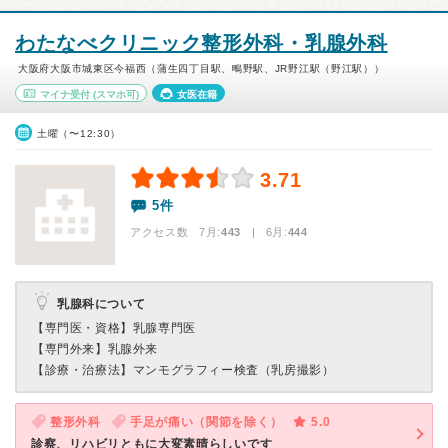
わたなべクリニック整形外科・乳腺外科
大阪府大阪市城東区今福西（蒲生四丁目駅、鴫野駅、JR野江駅（野江駅））
マイナ受付
(スマホ可)
女医在籍
土曜（〜12:30）
3.71
5件
アクセス数 7月:
443
| 6月:
444
乳腺科について
【専門医・資格】
乳腺専門医
【専門外来】
乳腺外来
【診療・治療法】
マンモグラフィー検査（乳房撮影）
整形外科
手足が痛い（関節を除く）
5.0
診察、リハビリともに大変素晴らしいです