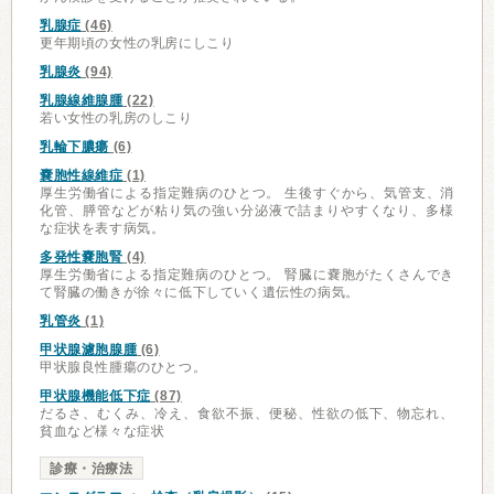
乳腺症
(46)
更年期頃の女性の乳房にしこり
乳腺炎
(94)
乳腺線維腺腫
(22)
若い女性の乳房のしこり
乳輪下膿瘍
(6)
嚢胞性線維症
(1)
厚生労働省による指定難病のひとつ。 生後すぐから、気管支、消
化管、膵管などが粘り気の強い分泌液で詰まりやすくなり、多様
な症状を表す病気。
多発性嚢胞腎
(4)
厚生労働省による指定難病のひとつ。 腎臓に嚢胞がたくさんでき
て腎臓の働きが徐々に低下していく遺伝性の病気。
乳管炎
(1)
甲状腺濾胞腺腫
(6)
甲状腺良性腫瘍のひとつ。
甲状腺機能低下症
(87)
だるさ、むくみ、冷え、食欲不振、便秘、性欲の低下、物忘れ、
貧血など様々な症状
診療・治療法