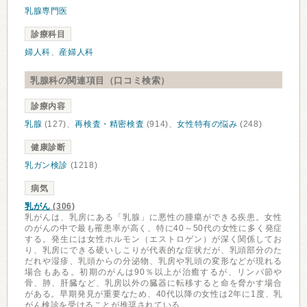
乳腺専門医
診療科目
婦人科
、
産婦人科
乳腺科の関連項目（口コミ検索）
診療内容
乳腺
(127)、
再検査・精密検査
(914)、
女性特有の悩み
(248)
健康診断
乳ガン検診
(1218)
病気
乳がん
(306)
乳がんは、乳房にある「乳腺」に悪性の腫瘍ができる疾患。女性
のがんの中で最も罹患率が高く、特に40～50代の女性に多く発症
する。発生には女性ホルモン（エストロゲン）が深く関係してお
り、乳房にできる硬いしこりが代表的な症状だが、乳頭部分のた
だれや湿疹、乳頭からの分泌物、乳房や乳頭の変形などが現れる
場合もある。初期のがんは90％以上が治癒するが、リンパ節や
骨、肺、肝臓など、乳房以外の臓器に転移すると命を脅かす場合
がある。早期発見が重要なため、40代以降の女性は2年に1度、乳
がん検診を受けることが推奨されている。