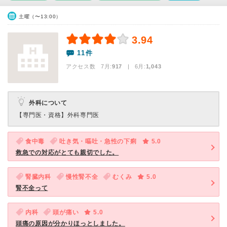
土曜（〜13:00）
3.94
11件
アクセス数 7月:
917
| 6月:
1,043
外科について
【専門医・資格】
外科専門医
食中毒
吐き気・嘔吐・急性の下痢
5.0
救急での対応がとても親切でした。
腎臓内科
慢性腎不全
むくみ
5.0
腎不全って
内科
頭が痛い
5.0
頭痛の原因が分かりほっとしました。