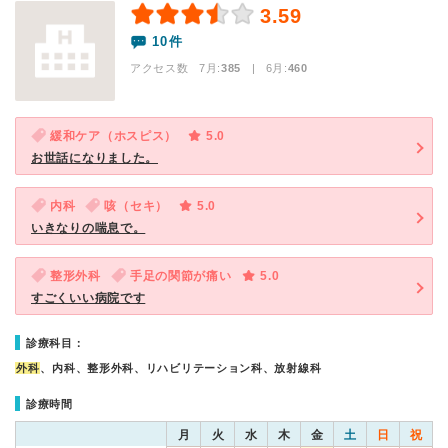
3.59
10件
アクセス数 7月:
385
| 6月:
460
緩和ケア（ホスピス）
5.0
お世話になりました。
内科
咳（セキ）
5.0
いきなりの喘息で。
整形外科
手足の関節が痛い
5.0
すごくいい病院です
診療科目：
外科
、内科、整形外科、リハビリテーション科、放射線科
診療時間
月
火
水
木
金
土
日
祝