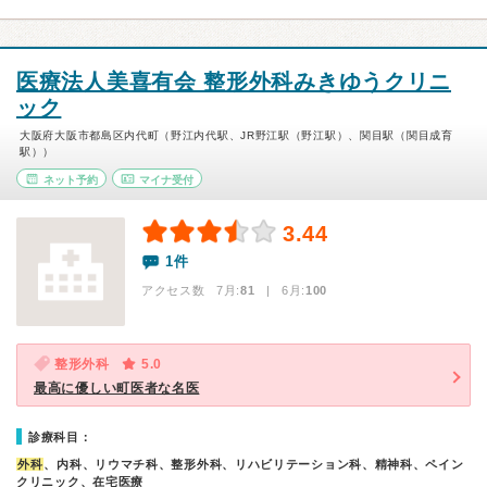
医療法人美喜有会 整形外科みきゆうクリニ
ック
大阪府大阪市都島区内代町（野江内代駅、JR野江駅（野江駅）、関目駅（関目成育
駅））
ネット予約
マイナ受付
3.44
1件
アクセス数 7月:
81
| 6月:
100
整形外科
5.0
最高に優しい町医者な名医
診療科目：
外科
、内科、リウマチ科、整形外科、リハビリテーション科、精神科、ペイン
クリニック、在宅医療