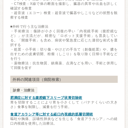
・CT検査：X線で体の断面を撮影し、臓器の異常や出血を詳しく
確認する検査
・超音波（エコー）検査：超音波で臓器やしこりなどの状態を観
察する検査
■外科で行う主な治療法
・手術療法：傷跡が小さく回復の早い「内視鏡手術（腹腔鏡な
ど）」が主流だが、精密な「ロボット支援手術」も普及してい
る。「開腹手術」も含め、病状や緊急度に応じた適切な術式を選
択する
・処置・小手術：切り傷・やけどの手当て（創傷処置）や、膿を
出すための皮膚切開、粉瘤（しこり）を取り除く日帰り手術など
を行う
・薬物療法：抗生物質、鎮痛薬、点滴などを用い、手術と併用し
て回復を促す
外科の関連項目（病院検索）
診療・治療法
肥満症に対する腹腔鏡下スリーブ状胃切除術
胃を切除することにより胃を小さくして（バナナくらいの大き
さ）食事を制限し、減量を行う手術。
食道アカラシア等に対する経口内視鏡的筋層切開術
嘔吐や胸痛、誤嚥性肺炎などを生じる「食道アラカシア」への経
口内視鏡を使用した治療法。