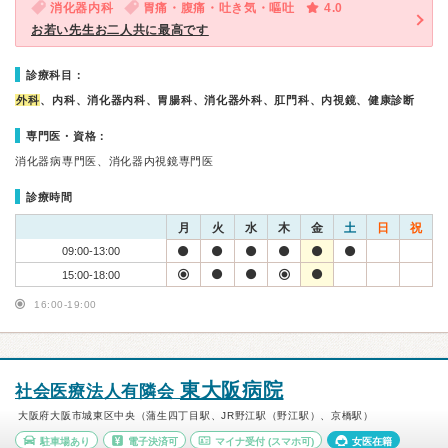
消化器内科
胃痛・腹痛・吐き気・嘔吐
4.0
お若い先生お二人共に最高です
診療科目：
外科
、内科、消化器内科、胃腸科、消化器外科、肛門科、内視鏡、健康診断
専門医・資格：
消化器病専門医、消化器内視鏡専門医
診療時間
月
火
水
木
金
土
日
祝
09:00-13:00
15:00-18:00
16:00-19:00
東大阪病院
社会医療法人有隣会
大阪府大阪市城東区中央（蒲生四丁目駅、JR野江駅（野江駅）、京橋駅）
駐車場あり
電子決済可
マイナ受付
(スマホ可)
女医在籍