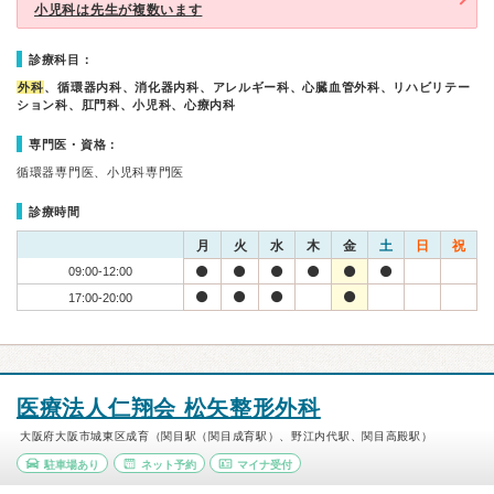
小児科は先生が複数います
診療科目：
外科
、循環器内科、消化器内科、アレルギー科、心臓血管外科、リハビリテー
ション科、肛門科、小児科、心療内科
専門医・資格：
循環器専門医、小児科専門医
診療時間
月
火
水
木
金
土
日
祝
09:00-12:00
17:00-20:00
医療法人仁翔会 松矢整形外科
大阪府大阪市城東区成育（関目駅（関目成育駅）、野江内代駅、関目高殿駅）
駐車場あり
ネット予約
マイナ受付