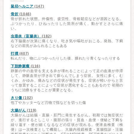
鼠径ヘルニア
(147)
骨折
(1046)
骨が折れた状態。外傷性、疲労性、骨粗鬆症などが原因となる。
ぶつかったり、ひねったりした箇所が痛く、動かすとさらに痛
い。
虫垂炎（盲腸炎）
(182)
右下脇腹が次第に痛くなり、吐き気や嘔吐がおこる。発熱、下痢
などの前兆がみられることもある
打撲
(407)
転んだり、物にぶつかったりした後、腫れたり青くなったりする
下肢静脈瘤
(116)
静脈の中の血管を支える弁が壊れることによって足の血液が停滞
して、静脈血管が浮き出て膨らんでしまう症状。 女性に多く、む
くみ、かゆみ、痛みなどの症状が発生する。症状が軽いからと言
って放置することによって症状が悪化することもあるので 初期の
うちに治療をすることが重要となる。
きり傷
(102)
包丁やカッターなど刃物で指などを切った傷
大腸がん
(119)
大腸がんは結腸・直腸・肛門に発生するがん。初期では無症状だ
が、進行するとしこり・腹部の張り・貧血・血便・便秘と下痢を
繰り返す・便が細くなるなどの症状が現れる。便潜血検査（検
便）は一次検査として機能し、大腸内視鏡検査・直腸指診・注腸