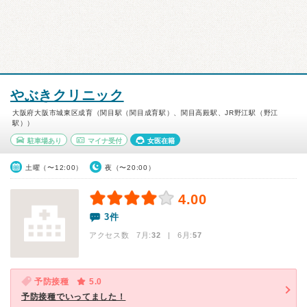
やぶきクリニック
大阪府大阪市城東区成育（関目駅（関目成育駅）、関目高殿駅、JR野江駅（野江
駅））
駐車場あり
マイナ受付
女医在籍
土曜（〜12:00）
夜（〜20:00）
4.00
3件
アクセス数 7月:
32
| 6月:
57
予防接種
5.0
予防接種でいってました！