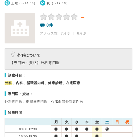
土曜（〜14:00）
夜（〜19:30）
－
0件
アクセス数 7月:
8
| 6月:
8
外科について
【専門医・資格】
外科専門医
診療科目：
外科
、内科、循環器内科、健康診断、在宅医療
専門医・資格：
外科専門医、循環器専門医、心臓血管外科専門医
診療時間
月
火
水
木
金
土
日
祝
09:00-12:30
16:30-19:30