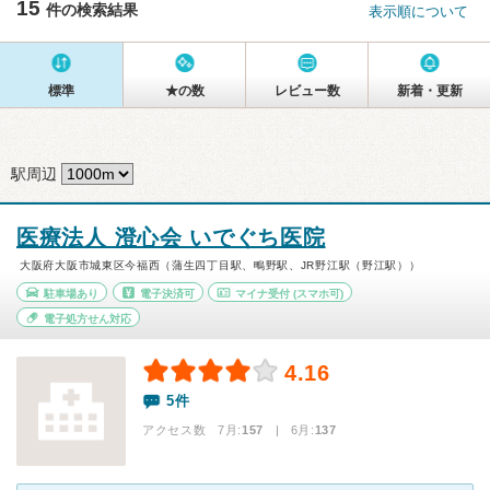
15
件の検索結果
表示順について
標準
★の数
レビュー数
新着・更新
駅周辺
医療法人 澄心会 いでぐち医院
大阪府大阪市城東区今福西（蒲生四丁目駅、鴫野駅、JR野江駅（野江駅））
駐車場あり
電子決済可
マイナ受付
(スマホ可)
電子処方せん対応
4.16
5件
アクセス数 7月:
157
| 6月:
137