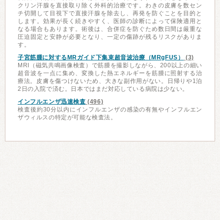
クリン汗腺を直接取り除く外科的治療です。わきの皮膚を数セン
チ切開して目視下で直接汗腺を除去し、再発を防ぐことを目的と
します。効果が長く続きやすく、医師の診断によって保険適用と
なる場合もあります。術後は、合併症を防ぐため数日間は厳重な
圧迫固定と安静が必要となり、一定の傷跡が残るリスクがありま
す。
子宮筋腫に対するMRガイド下集束超音波治療（MRgFUS）
(3)
MRI（磁気共鳴画像検査）で筋腫を撮影しながら、200以上の細い
超音波を一点に集め、変換した熱エネルギーを筋腫に照射する治
療法。皮膚を傷つけないため、大きな副作用がない。日帰りや1泊
2日の入院で済む。日本ではまだ対応している病院は少ない。
インフルエンザ迅速検査
(496)
検査後約30分以内にインフルエンザの感染の有無やインフルエン
ザウィルスの特定が可能な検査法。