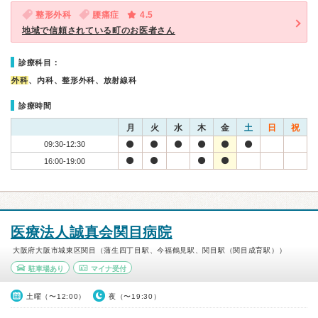
整形外科
腰痛症
4.5
地域で信頼されている町のお医者さん
診療科目：
外科
、内科、整形外科、放射線科
診療時間
月
火
水
木
金
土
日
祝
09:30-12:30
16:00-19:00
医療法人誠真会関目病院
大阪府大阪市城東区関目（蒲生四丁目駅、今福鶴見駅、関目駅（関目成育駅））
駐車場あり
マイナ受付
土曜（〜12:00）
夜（〜19:30）