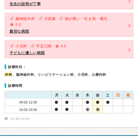
先生の説明が丁寧
脳神経外科
片頭痛
頭が痛い・吐き気・嘔吐
5.0
親切な病院
小児科
手足口病
4.0
子どもに優しい病院
診療科目：
外科
、脳神経外科、リハビリテーション科、小児科、心療内科
診療時間
月
火
水
木
金
土
日
祝
09:00-12:00
16:00-19:00
13:30-19:00