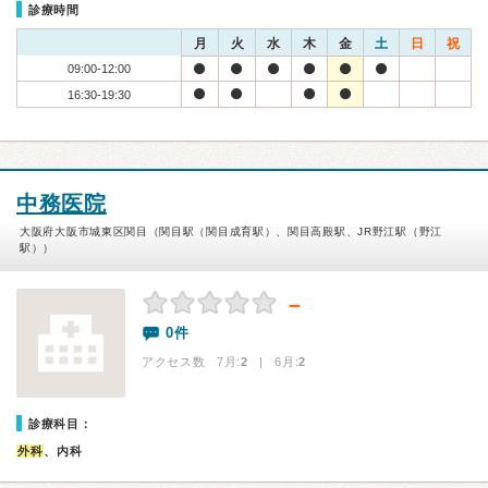
診療時間
月
火
水
木
金
土
日
祝
09:00-12:00
16:30-19:30
中務医院
大阪府大阪市城東区関目（関目駅（関目成育駅）、関目高殿駅、JR野江駅（野江
駅））
－
0件
アクセス数 7月:
2
| 6月:
2
診療科目：
外科
、内科