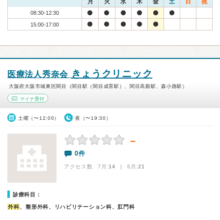
月
火
水
木
金
土
日
祝
08:30-12:30
15:00-17:00
きょうクリニック
医療法人秀奈会
大阪府大阪市城東区関目（関目駅（関目成育駅）、関目高殿駅、森小路駅）
マイナ受付
土曜（〜12:00）
夜（〜19:30）
－
0件
アクセス数 7月:
14
| 6月:
21
診療科目：
外科
、整形外科、リハビリテーション科、肛門科