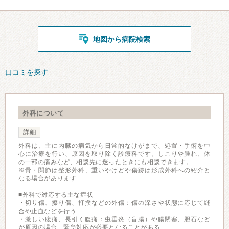
地図から病院検索
口コミを探す
外科について
詳細
外科は、主に内臓の病気から日常的なけがまで、処置・手術を中
心に治療を行い、原因を取り除く診療科です。しこりや腫れ、体
の一部の痛みなど、相談先に迷ったときにも相談できます。
※骨・関節は整形外科、重いやけどや傷跡は形成外科への紹介と
なる場合があります
■外科で対応する主な症状
・切り傷、擦り傷、打撲などの外傷：傷の深さや状態に応じて縫
合や止血などを行う
・激しい腹痛、長引く腹痛：虫垂炎（盲腸）や腸閉塞、胆石など
が原因の場合、緊急対応が必要となることがある