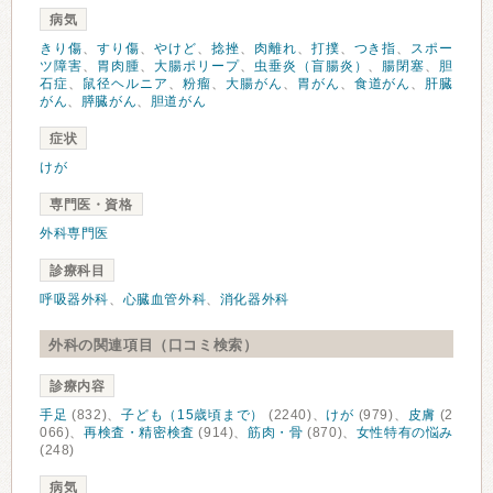
病気
きり傷
、
すり傷
、
やけど
、
捻挫
、
肉離れ
、
打撲
、
つき指
、
スポー
ツ障害
、
胃肉腫
、
大腸ポリープ
、
虫垂炎（盲腸炎）
、
腸閉塞
、
胆
石症
、
鼠径ヘルニア
、
粉瘤
、
大腸がん
、
胃がん
、
食道がん
、
肝臓
がん
、
膵臓がん
、
胆道がん
症状
けが
専門医・資格
外科専門医
診療科目
呼吸器外科
、
心臓血管外科
、
消化器外科
外科の関連項目（口コミ検索）
診療内容
手足
(832)、
子ども（15歳頃まで）
(2240)、
けが
(979)、
皮膚
(2
066)、
再検査・精密検査
(914)、
筋肉・骨
(870)、
女性特有の悩み
(248)
病気