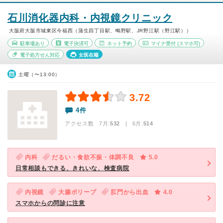
石川消化器内科・内視鏡クリニック
大阪府大阪市城東区今福西（蒲生四丁目駅、鴫野駅、JR野江駅（野江駅））
駐車場あり
電子決済可
ネット予約
マイナ受付
(スマホ可)
電子処方せん対応
女医在籍
土曜（〜13:00）
3.72
4件
アクセス数 7月:
532
| 6月:
514
内科
だるい・食欲不振・体調不良
5.0
日常相談もできる、きれいな、検査病院
内視鏡
大腸ポリープ
肛門から出血
4.0
スマホからの問診に注意