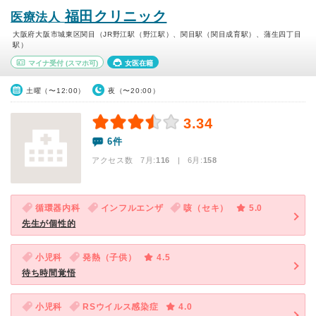
福田クリニック
医療法人
大阪府大阪市城東区関目（JR野江駅（野江駅）、関目駅（関目成育駅）、蒲生四丁目
駅）
マイナ受付
(スマホ可)
女医在籍
土曜（〜12:00）
夜（〜20:00）
3.34
6件
アクセス数 7月:
116
| 6月:
158
循環器内科
インフルエンザ
咳（セキ）
5.0
先生が個性的
小児科
発熱（子供）
4.5
待ち時間覚悟
小児科
RSウイルス感染症
4.0