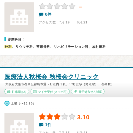
－
0件
アクセス数 7月:
19
| 6月:
21
診療科目：
外科
、リウマチ科、整形外科、リハビリテーション科、放射線科
医療法人秋桜会 秋桜会クリニック
大阪府大阪市都島区都島本通（野江内代駅、JR野江駅（野江駅）、都島駅）
駐車場あり
マイナ受付
(スマホ可)
電子処方せん対応
土曜（〜12:30）
3.10
1件
アクセス数 7月:
15
| 6月:
41