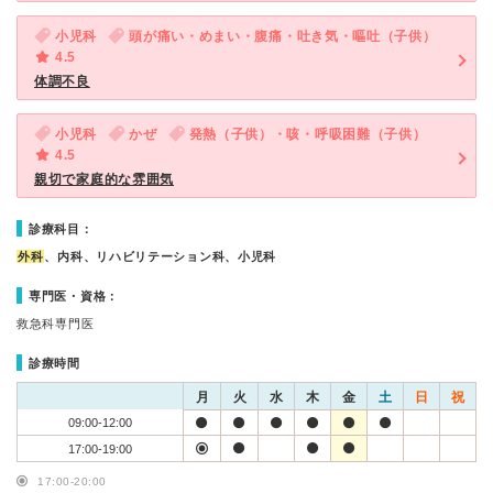
小児科
頭が痛い・めまい・腹痛・吐き気・嘔吐（子供）
4.5
体調不良
小児科
かぜ
発熱（子供）・咳・呼吸困難（子供）
4.5
親切で家庭的な雰囲気
診療科目：
外科
、内科、リハビリテーション科、小児科
専門医・資格：
救急科専門医
診療時間
月
火
水
木
金
土
日
祝
09:00-12:00
17:00-19:00
17:00-20:00