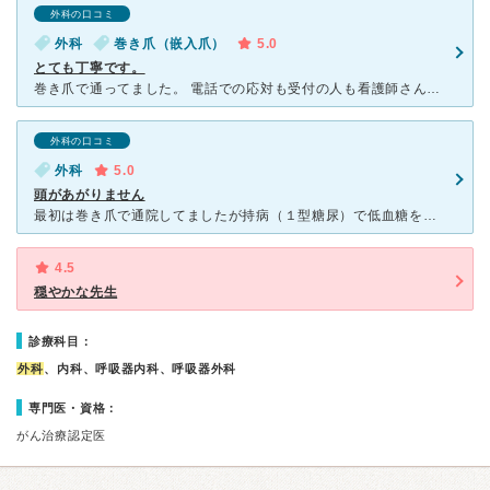
外科の口コミ
外科
巻き爪（嵌入爪）
5.0
とても丁寧です。
巻き爪で通ってました。 電話での応対も受付の人も看護師さんも先生も皆さんとても感じがいいです。特に先生はとても親しみやすいです。 病院内は広くて綺麗で清潔です。 わたしは巻き爪の他に以前ガンで手
外科の口コミ
外科
5.0
頭があがりません
最初は巻き爪で通院してましたが持病（１型糖尿）で低血糖を病院内で2回起こした時に「今行ってるところはダメ 紹介するから！1型もみてくれるから！！」でその場で入院まで手続きしてくださり 実際２型の治療方
4.5
穏やかな先生
診療科目：
外科
、内科、呼吸器内科、呼吸器外科
専門医・資格：
がん治療認定医