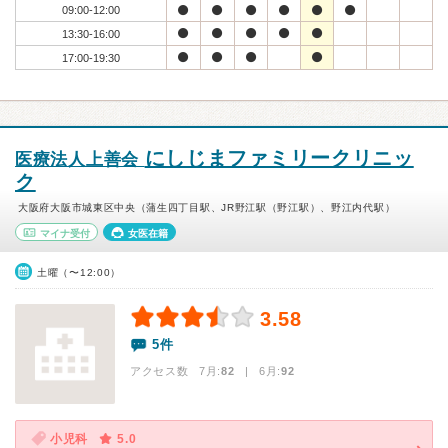
09:00-12:00
13:30-16:00
17:00-19:30
にしじまファミリークリニッ
医療法人上善会
ク
大阪府大阪市城東区中央（蒲生四丁目駅、JR野江駅（野江駅）、野江内代駅）
マイナ受付
女医在籍
土曜（〜12:00）
3.58
5件
アクセス数 7月:
82
| 6月:
92
小児科
5.0