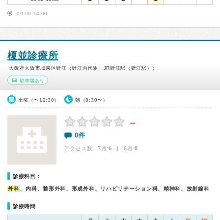
09:00-14:00
榎並診療所
大阪府大阪市城東区野江（野江内代駅、JR野江駅（野江駅））
駐車場あり
土曜（〜12:30）
朝（8:30〜）
－
0件
アクセス数 7月:
6
| 6月:
8
診療科目：
外科
、内科、整形外科、形成外科、リハビリテーション科、精神科、放射線科
診療時間