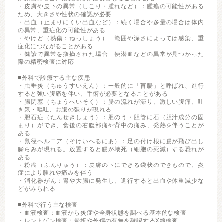
・皮膚や皮下の異常（しこり・腫れなど）：腫瘍の可能性がある
ため、大きさや性状の確認が必要
・出血（止まりにくい出血など）：続く場合や多量の場合は体内
の異常、重症化の可能性がある
・やけど（熱傷：ねっしょう）：範囲や深さによっては感染、重
症化につながることがある
・健診で異常を指摘された場合：便潜血などの異常が見つかった
際の精密検査に対応
■外科で診療する主な疾患
・虫垂炎（ちゅうすいえん）：一般的に「盲腸」と呼ばれ、進行
すると強い腹痛を伴い、手術が必要となることがある
・腸閉塞（ちょうへいそく）：腸の流れが滞り、激しい腹痛、吐
き気・嘔吐、お腹の張りが現れる
・胆石症（たんせきしょう）：胆のう・胆管に石（胆汁成分の固
まり）ができ、食後の右腹部痛や背中の痛み、発熱を伴うことが
ある
・鼠径ヘルニア（そけいへるにあ）：足の付け根に腸が飛び出し
膨らみが現れる。放置すると腸が壊死（細胞の死滅）する恐れが
ある
・粉瘤（ふんりゅう）：皮膚の下にできる袋状のできもので、炎
症により腫れや痛みを伴う
・消化器がん：胃や大腸に発生し、進行すると出血や体重減少な
どがみられる
■外科で行う主な検査
・血液検査：血液から炎症や全身状態を調べる基本的な検査
・レントゲン検査：骨折や外傷の有無を確認するX線検査