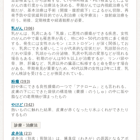
造影検査などから診断する。CTやMRI検査・PET検査などによる
がんの進行度から治療法を決める。早期がんでは内視鏡治療も可
能だが、基本治療は手術（開腹・腹腔鏡下）によるがん切除。再
発予防や症状緩和目的でがん剤治療（化学療法）・放射線治療を
行う。術後、定期検査や経過観察が必要。
乳がん
(306)
乳がんは、乳房にある「乳腺」に悪性の腫瘍ができる疾患。女性
のがんの中で最も罹患率が高く、特に40～50代の女性に多く発症
する。発生には女性ホルモン（エストロゲン）が深く関係してお
り、乳房にできる硬いしこりが代表的な症状だが、乳頭部分のた
だれや湿疹、乳頭からの分泌物、乳房や乳頭の変形などが現れる
場合もある。初期のがんは90％以上が治癒するが、リンパ節や
骨、肺、肝臓など、乳房以外の臓器に転移すると命を脅かす場合
がある。早期発見が重要なため、40代以降の女性は2年に1度、乳
がん検診を受けることが推奨されている。
粉瘤
(393)
顔や体にできる良性腫瘍の一つで「アテローム」とも言われる。
皮膚の下ににできた袋状の構造物（嚢腫：のうしゅ）の中に垢や
脂などの老廃物が溜まったもの
やけど
(342)
熱いものに触れた結果、皮膚が赤くなったり水ぶくれができたり
するもの
診療・治療法
皮弁法
(21)
皮弁法（別名：剪除法）は、腋臭症（わきが）の原因となるアポ