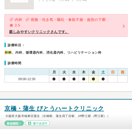
内科
発熱・吐き気・嘔吐・食欲不振・急性の下痢
3.5
親しみやすいクリニックさんです。
診療科目：
外科
、内科、循環器内科、消化器内科、リハビリテーション科
診療時間
月
火
水
木
金
土
日
祝
09:00-12:30
京橋・蒲生 びとうハートクリニック
大阪府大阪市城東区蒲生（京橋駅、蒲生四丁目駅、JR野江駅（野江駅））
新規開院！
電子決済可