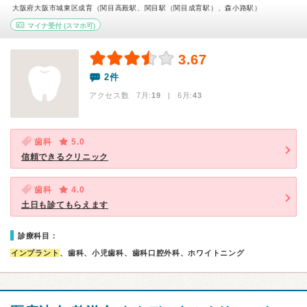
大阪府大阪市城東区成育（関目高殿駅、関目駅（関目成育駅）、森小路駅）
マイナ受付
(スマホ可)
3.67
2件
アクセス数 7月:
19
| 6月:
43
歯科
5.0
信頼できるクリニック
歯科
4.0
土日も診てもらえます
診療科目：
インプラント
、歯科、小児歯科、歯科口腔外科、ホワイトニング