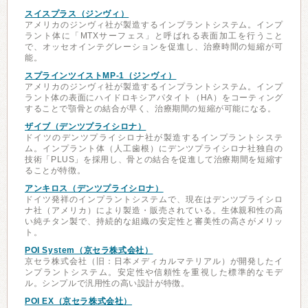
スイスプラス（ジンヴィ）
アメリカのジンヴィ社が製造するインプラントシステム。インプ
ラント体に「MTXサーフェス」と呼ばれる表面加工を行うこと
で、オッセオインテグレーションを促進し、治療時間の短縮が可
能。
スプラインツイストMP-1（ジンヴィ）
アメリカのジンヴィ社が製造するインプラントシステム。インプ
ラント体の表面にハイドロキシアパタイト（HA）をコーティング
することで顎骨との結合が早く、治療期間の短縮が可能になる。
ザイブ（デンツプライシロナ）
ドイツのデンツプライシロナ社が製造するインプラントシステ
ム。インプラント体（人工歯根）にデンツプライシロナ社独自の
技術「PLUS」を採用し、骨との結合を促進して治療期間を短縮す
ることが特徴。
アンキロス（デンツプライシロナ）
ドイツ発祥のインプラントシステムで、現在はデンツプライシロ
ナ社（アメリカ）により製造・販売されている。生体親和性の高
い純チタン製で、持続的な組織の安定性と審美性の高さがメリッ
ト。
POI System（京セラ株式会社）
京セラ株式会社（旧：日本メディカルマテリアル）が開発したイ
ンプラントシステム。安定性や信頼性を重視した標準的なモデ
ル。シンプルで汎用性の高い設計が特徴。
POI EX（京セラ株式会社）