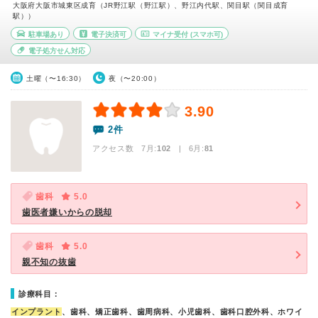
大阪府大阪市城東区成育（JR野江駅（野江駅）、野江内代駅、関目駅（関目成育
駅））
駐車場あり
電子決済可
マイナ受付
(スマホ可)
電子処方せん対応
土曜（〜16:30）
夜（〜20:00）
3.90
2件
アクセス数 7月:
102
| 6月:
81
歯科
5.0
歯医者嫌いからの脱却
歯科
5.0
親不知の抜歯
診療科目：
インプラント
、歯科、矯正歯科、歯周病科、小児歯科、歯科口腔外科、ホワイ