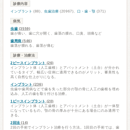
診療内容
インプラント
(88)、
虫歯治療
(20967)、
口・歯・顎
(371)
病気
虫歯
(3559)
歯が痛い、歯に穴が開く、歯茎の腫れ、口臭、頭痛など
歯周病
(546)
歯茎が腫れる、歯茎が痛む
診療・治療法
2ピースインプラント
(26)
インプラント体（人工歯根）とアバットメント（土台）が分かれ
ているタイプ。幅広い症例に適用できるのがメリット。審美性も
高く自然な仕上がりになる。
インプラント
(236)
虫歯や歯周病などで歯を失った部分の顎の骨に人工の歯根を埋め
込み、人工の歯を取り付ける治療。
1ピースインプラント
(20)
インプラント体（人工歯根）とアバットメント（土台）が一体型
になっているもの。顎の骨の厚みが十分にある場合にのみ適用で
きる。
2回法
(14)
2回の手術でインプラント治療を行う方法。1回目の手術では、歯