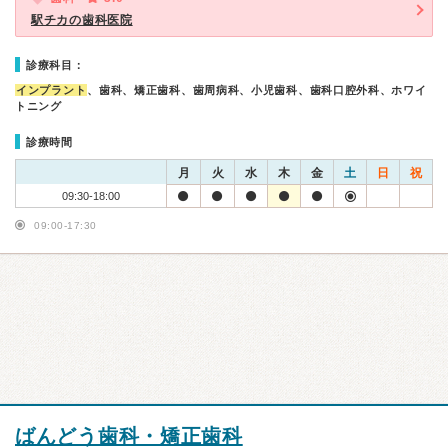
駅チカの歯科医院
診療科目：
インプラント
、歯科、矯正歯科、歯周病科、小児歯科、歯科口腔外科、ホワイ
トニング
診療時間
月
火
水
木
金
土
日
祝
09:30-18:00
09:00-17:30
ばんどう歯科・矯正歯科