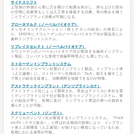
サイナスリフト
上顎洞の外側から骨に穴を開けて粘膜を剥がし、持ち上げた部分
の空間に自家骨もしくは人工骨を移植する治療。骨の厚みを補う
ことでインプラント治療が可能になる。
ブローネマルク（ノーベルバイオケア）
オッセオインテグレーション（骨とチタンの結合）の発見によ
り、1965年にスウェーデンのノーベルバイオケア社が製品化した
歯科インプラントシステム。
リプレイスセレクト（ノーベルバイオケア）
スウェーデンのノーベルバイオケア社が製造する歯科インプラン
ト製品。コンパクトな形状で抜歯即時埋入にも適している。
ストローマンインプラントシステム
スイスのストローマン社製のインプラント製品。インプラント体
（人工歯根）に、ストローマン社独自の「SLA」加工を施すこと
で骨との結合を促進し、治療期間を短縮できるのが特徴。
アストラテックインプラント（デンツプライシロナ）
アストラテック社によって開発され、現在はアメリカに本社を置
くデンツプライシロナ社が製造を行うインプラントシステム。骨
との結合が早く、長期に及び、インプラント周辺の骨への負担を
減らすことが可能。
スクリューベント（ジンヴィ）
アメリカのジンヴィ社が製造するインプラントシステム。「Fricti
on-Fit（クサビ嵌合）」と呼ばれる独自の技術により、インプラン
ト体と上部構造（人工歯冠）が抜けない構造になっているため、
長期にわたる使用が可能。