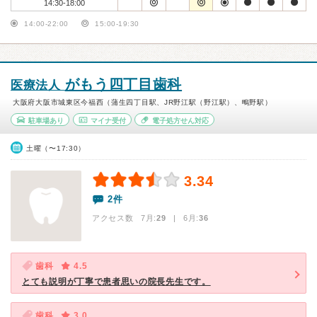
14:30-18:00
14:00-22:00
15:00-19:30
がもう四丁目歯科
医療法人
大阪府大阪市城東区今福西（蒲生四丁目駅、JR野江駅（野江駅）、鴫野駅）
駐車場あり
マイナ受付
電子処方せん対応
土曜（〜17:30）
3.34
2件
アクセス数 7月:
29
| 6月:
36
歯科
4.5
とても説明が丁寧で患者思いの院長先生です。
歯科
3.0