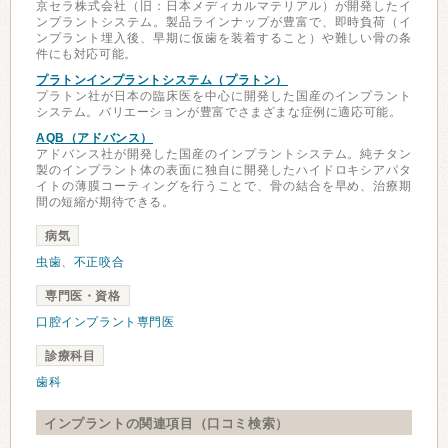
京セラ株式会社（旧：日本メディカルマテリアル）が開発したイ
ンプラントシステム。製品ラインナップが豊富で、即時負荷（イ
ンプラント埋入後、早期に仮歯を装着すること）や難しい骨の条
件にも対応可能。
プラトンインプラントシステム（プラトン）
プラトン社が日本の臨床医を中心に開発した国産のインプラント
システム。バリエーションが豊富でさまざまな症例に適応可能。
AQB（アドバンス）
アドバンス社が開発した国産のインプラントシステム。純チタン
製のインプラント体の表面に独自に開発したハイドロキシアパタ
イトの薄膜コーティングを行うことで、骨の結合を早め、治療期
間の短縮が期待できる。
病気
虫歯
、
不正咬合
専門医・資格
口腔インプラント専門医
診療科目
歯科
インプラントの関連項目（口コミ検索）