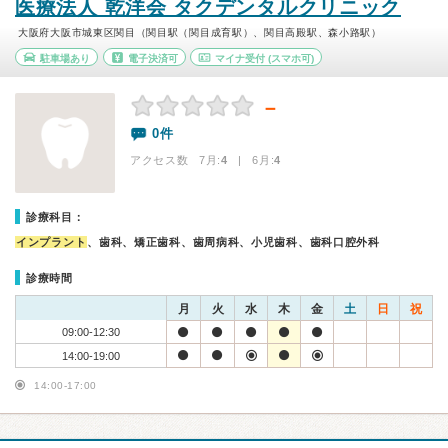
医療法人 乾洋会 タクデンタルクリニック
大阪府大阪市城東区関目（関目駅（関目成育駅）、関目高殿駅、森小路駅）
駐車場あり
電子決済可
マイナ受付
(スマホ可)
－
0件
アクセス数 7月:
4
| 6月:
4
診療科目：
インプラント
、歯科、矯正歯科、歯周病科、小児歯科、歯科口腔外科
診療時間
月
火
水
木
金
土
日
祝
09:00-12:30
14:00-19:00
14:00-17:00