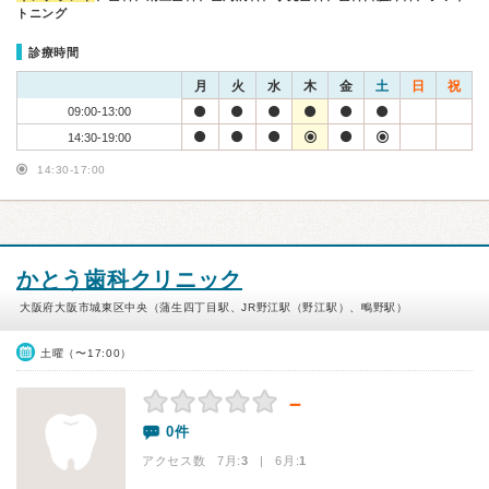
トニング
診療時間
月
火
水
木
金
土
日
祝
09:00-13:00
14:30-19:00
14:30-17:00
かとう歯科クリニック
大阪府大阪市城東区中央（蒲生四丁目駅、JR野江駅（野江駅）、鴫野駅）
土曜（〜17:00）
－
0件
アクセス数 7月:
3
| 6月:
1