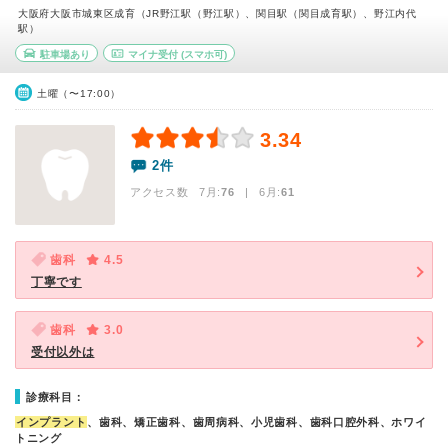
大阪府大阪市城東区成育（JR野江駅（野江駅）、関目駅（関目成育駅）、野江内代
駅）
駐車場あり
マイナ受付
(スマホ可)
土曜（〜17:00）
3.34
2件
アクセス数 7月:
76
| 6月:
61
歯科
4.5
丁寧です
歯科
3.0
受付以外は
診療科目：
インプラント
、歯科、矯正歯科、歯周病科、小児歯科、歯科口腔外科、ホワイ
トニング