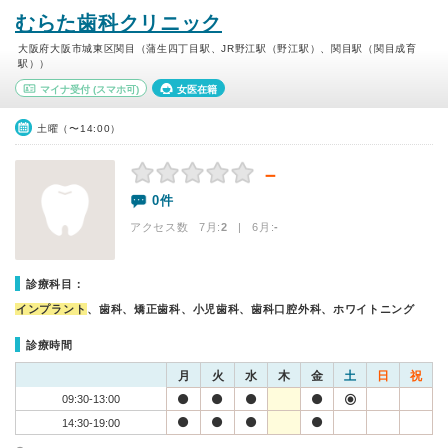
むらた歯科クリニック
大阪府大阪市城東区関目（蒲生四丁目駅、JR野江駅（野江駅）、関目駅（関目成育
駅））
マイナ受付
(スマホ可)
女医在籍
土曜（〜14:00）
－
0件
アクセス数 7月:
2
| 6月:
-
診療科目：
インプラント
、歯科、矯正歯科、小児歯科、歯科口腔外科、ホワイトニング
診療時間
月
火
水
木
金
土
日
祝
09:30-13:00
14:30-19:00