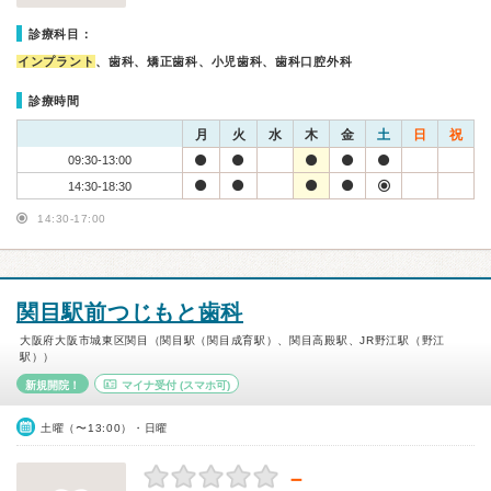
診療科目：
インプラント
、歯科、矯正歯科、小児歯科、歯科口腔外科
診療時間
月
火
水
木
金
土
日
祝
09:30-13:00
14:30-18:30
14:30-17:00
関目駅前つじもと歯科
大阪府大阪市城東区関目（関目駅（関目成育駅）、関目高殿駅、JR野江駅（野江
駅））
新規開院！
マイナ受付
(スマホ可)
土曜（〜13:00）・日曜
－