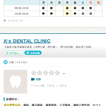
月
火
水
木
金
土
日
祝
09:45-13:15
14:45-19:15
14:15-17:15
A‘s DENTAL CLINIC
大阪府大阪市城東区成育（JR野江駅（野江駅）、野江内代駅、蒲生四丁目駅）
駐車場あり
女医在籍
土曜（〜17:00）
－
0件
アクセス数 7月:
4
| 6月:
3
診療科目：
インプラント
、歯科、矯正歯科、歯周病科、小児歯科、歯科口腔外科、ホワイ