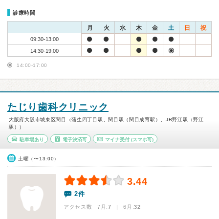
診療時間
月
火
水
木
金
土
日
祝
09:30-13:00
14:30-19:00
14:00-17:00
たじり歯科クリニック
大阪府大阪市城東区関目（蒲生四丁目駅、関目駅（関目成育駅）、JR野江駅（野江
駅））
駐車場あり
電子決済可
マイナ受付
(スマホ可)
土曜（〜13:00）
3.44
2件
アクセス数 7月:
7
| 6月:
32