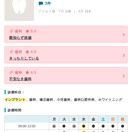
3件
アクセス数 7月:
118
| 6月:
114
歯科
5.0
親知らず抜歯
歯科
4.5
きっちりしている
歯科
4.5
不安なき歯科
診療科目：
インプラント
、歯科、矯正歯科、小児歯科、歯科口腔外科、ホワイトニング
診療時間
月
火
水
木
金
土
日
祝
09:00-13:00