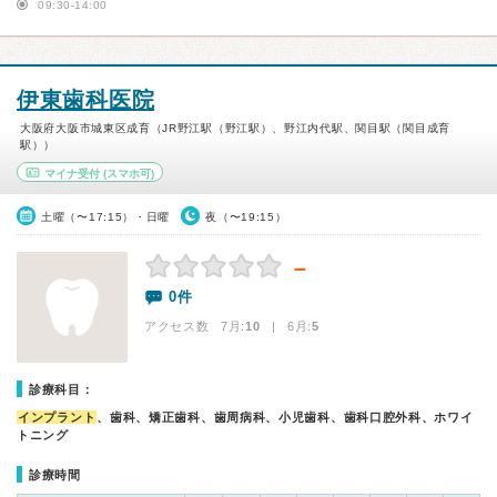
09:30-14:00
伊東歯科医院
大阪府大阪市城東区成育（JR野江駅（野江駅）、野江内代駅、関目駅（関目成育
駅））
マイナ受付
(スマホ可)
土曜（〜17:15）・日曜
夜（〜19:15）
－
0件
アクセス数 7月:
10
| 6月:
5
診療科目：
インプラント
、歯科、矯正歯科、歯周病科、小児歯科、歯科口腔外科、ホワイ
トニング
診療時間