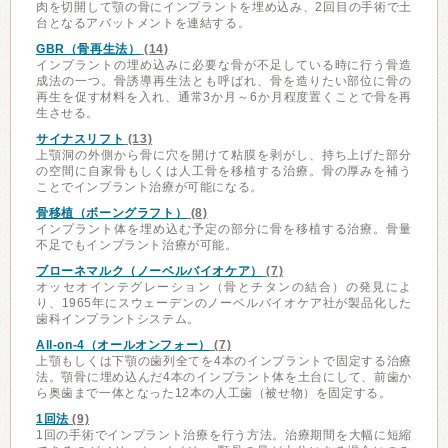
肉を切開して顎の骨にインプラントを埋め込み、2回目の手術で土
台となるアバットメントを連結する。
GBR（骨再生法）
(14)
インプラントの埋め込みに必要な骨が不足している時に行う骨造
成法の一つ。骨誘導再生法とも呼ばれ、骨を造りたい部位に骨の
再生を促す材料を入れ、通常3か月～6か月程度置くことで骨を再
生させる。
サイナスリフト
(13)
上顎洞の外側から骨に穴を開けて粘膜を剥がし、持ち上げた部分
の空間に自家骨もしくは人工骨を移植する治療。骨の厚みを補う
ことでインプラント治療が可能になる。
骨移植（ボーングラフト）
(8)
インプラント体を埋め込む予定の部分に骨を移植する治療。骨量
不足でもインプラント治療が可能。
ブローネマルク（ノーベルバイオケア）
(7)
オッセオインテグレーション（骨とチタンの結合）の発見によ
り、1965年にスウェーデンのノーベルバイオケア社が製品化した
歯科インプラントシステム。
All-on-4（オールオンフォー）
(7)
上顎もしくは下顎の歯列全てを4本のインプラントで固定する治療
法。顎骨に埋め込んだ4本のインプラント体を土台にして、前歯か
ら奥歯まで一体となった12本の人工歯（被せ物）を固定する。
1回法
(9)
1回の手術でインプラント治療を行う方法。治療期間を大幅に短縮