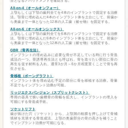
台となるアバットメントを連結する。
All-on-4（オールオンフォー）
上顎もしくは下顎の歯列全てを4本のインプラントで固定する治療
法。顎骨に埋め込んだ4本のインプラント体を土台にして、前歯か
ら奥歯まで一体となった12本の人工歯（被せ物）を固定する。
All-on-6（オールオンシックス）
上顎もしくは下顎の歯列全てを6本のインプラントで固定する治療
法。顎骨に埋め込んだ6本のインプラント体を土台にして、前歯か
ら奥歯まで一体となった12本の人工歯（被せ物）を固定する。
GBR（骨再生法）
インプラントの埋め込みに必要な骨が不足している時に行う骨造
成法の一つ。骨誘導再生法とも呼ばれ、骨を造りたい部位に骨の
再生を促す材料を入れ、通常3か月～6か月程度置くことで骨を再
生させる。
骨移植（ボーングラフト）
インプラント体を埋め込む予定の部分に骨を移植する治療。骨量
不足でもインプラント治療が可能。
リッジエクスパンジョン（スプリットクレスト）
専用の器具で狭い歯槽骨の骨幅を拡大し、インプラントの埋入を
可能にする骨造成手術。
ソケットリフト
歯が抜けた穴（ソケット）から、上顎洞の粘膜を押し上げて骨補
填材を充填する骨造成法。上顎の奥歯部分の骨の高さを補うこと
でインプラント治療が可能になる。