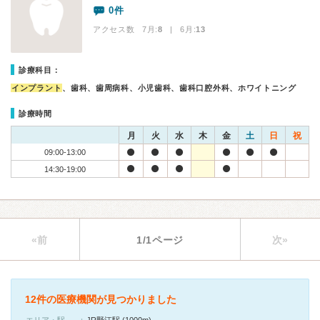
0件
アクセス数 7月:
8
| 6月:
13
診療科目：
インプラント
、歯科、歯周病科、小児歯科、歯科口腔外科、ホワイトニング
診療時間
月
火
水
木
金
土
日
祝
09:00-13:00
14:30-19:00
«前
1/1ページ
次»
12件の医療機関が見つかりました