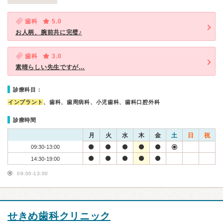
歯科
5.0
お人柄、腕前共に完璧♪
歯科
3.0
素晴らしい先生ですが…
診療科目：
インプラント
、歯科、歯周病科、小児歯科、歯科口腔外科
診療時間
月
火
水
木
金
土
日
祝
09:30-13:00
14:30-19:00
09:00-13:00
せきめ歯科クリニック