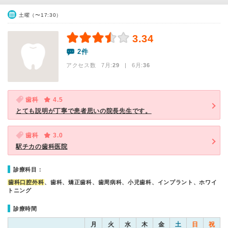
土曜（〜17:30）
3.34
2件
アクセス数 7月:
29
| 6月:
36
歯科
4.5
とても説明が丁寧で患者思いの院長先生です。
歯科
3.0
駅チカの歯科医院
診療科目：
歯科口腔外科
、歯科、矯正歯科、歯周病科、小児歯科、インプラント、ホワイ
トニング
診療時間
月
火
水
木
金
土
日
祝