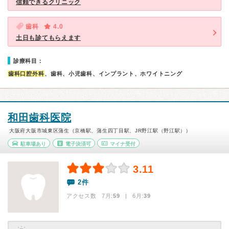
信頼できるクリニック
歯科
4.0
土日も診てもらえます
診療科目：
歯科口腔外科
、歯科、小児歯科、インプラント、ホワイトニング
和田歯科医院
大阪府大阪市城東区蒲生（京橋駅、蒲生四丁目駅、JR野江駅（野江駅））
駐車場あり
電子決済可
マイナ受付
3.11
2件
アクセス数 7月:
59
| 6月:
39