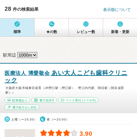
28
件の検索結果
表示順について
標準
★の数
レビュー数
新着・更新
駅周辺
あい大人こども歯科クリニ
医療法人 博愛敬会
ック
大阪府大阪市城東区成育（JR野江駅（野江駅）、野江内代駅、関目駅（関目成育
駅））
駐車場あり
電子決済可
マイナ受付
(スマホ可)
電子処方せん対応
土曜（〜16:30）
夜（〜20:00）
3.90