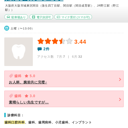
大阪府大阪市城東区関目（蒲生四丁目駅、関目駅（関目成育駅）、JR野江駅（野江
駅））
駐車場あり
電子決済可
マイナ受付
(スマホ可)
土曜（〜13:00）
3.44
2件
アクセス数 7月:
7
| 6月:
32
歯科
5.0
お人柄、腕前共に完璧♪
歯科
3.0
素晴らしい先生ですが…
診療科目：
歯科口腔外科
、歯科、歯周病科、小児歯科、インプラント