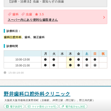
【診療・治療法】
虫歯・親知らずの抜歯
歯科
虫歯
3.5
スーパー内にあり便利な歯医者さん
診療科目：
歯科口腔外科
、歯科、矯正歯科
診療時間
月
火
水
木
金
土
日
祝
10:00-13:00
15:00-21:00
15:00-18:00
野井歯科口腔外科クリニック
大阪府大阪市都島区東野田町（京橋駅、JR野江駅（野江駅）、野江内代駅）
電子決済可
マイナ受付
(スマホ可)
電子処方せん対応