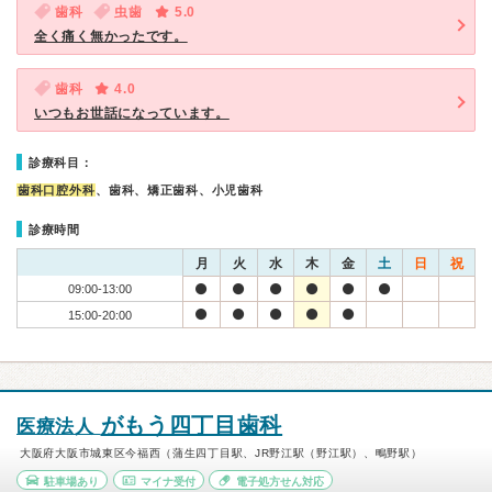
歯科
虫歯
5.0
全く痛く無かったです。
歯科
4.0
いつもお世話になっています。
診療科目：
歯科口腔外科
、歯科、矯正歯科、小児歯科
診療時間
月
火
水
木
金
土
日
祝
09:00-13:00
15:00-20:00
がもう四丁目歯科
医療法人
大阪府大阪市城東区今福西（蒲生四丁目駅、JR野江駅（野江駅）、鴫野駅）
駐車場あり
マイナ受付
電子処方せん対応