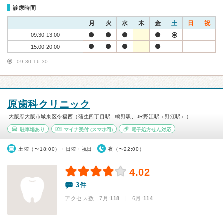
診療時間
月
火
水
木
金
土
日
祝
09:30-13:00
15:00-20:00
09:30-16:30
原歯科クリニック
大阪府大阪市城東区今福西（蒲生四丁目駅、鴫野駅、JR野江駅（野江駅））
駐車場あり
マイナ受付
(スマホ可)
電子処方せん対応
土曜（〜18:00）・日曜・祝日
夜（〜22:00）
4.02
3件
アクセス数 7月:
118
| 6月:
114