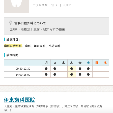
アクセス数 7月:
2
| 6月:
7
歯科口腔外科について
【診療・治療法】
虫歯・親知らずの抜歯
診療科目：
歯科口腔外科
、歯科、矯正歯科、小児歯科
診療時間
月
火
水
木
金
土
日
祝
09:30-12:30
14:00-18:00
伊東歯科医院
大阪府大阪市城東区成育（JR野江駅（野江駅）、野江内代駅、関目駅（関目成育
駅））