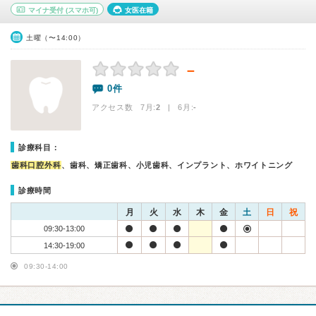
マイナ受付
(スマホ可)
女医在籍
土曜（〜14:00）
－
0件
アクセス数 7月:
2
| 6月:
-
診療科目：
歯科口腔外科
、歯科、矯正歯科、小児歯科、インプラント、ホワイトニング
診療時間
月
火
水
木
金
土
日
祝
09:30-13:00
14:30-19:00
09:30-14:00