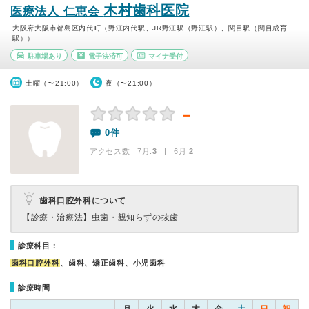
木村歯科医院
医療法人 仁恵会
大阪府大阪市都島区内代町（野江内代駅、JR野江駅（野江駅）、関目駅（関目成育
駅））
駐車場あり
電子決済可
マイナ受付
土曜（〜21:00）
夜（〜21:00）
－
0件
アクセス数 7月:
3
| 6月:
2
歯科口腔外科について
【診療・治療法】
虫歯・親知らずの抜歯
診療科目：
歯科口腔外科
、歯科、矯正歯科、小児歯科
診療時間