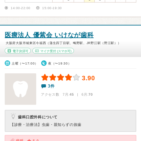
14:00-22:00
15:00-19:30
医療法人 優紫会 いけなが歯科
大阪府大阪市城東区今福西（蒲生四丁目駅、鴫野駅、JR野江駅（野江駅））
電子決済可
マイナ受付
(スマホ可)
土曜（〜17:00）
夜（〜19:30）
3.90
3件
アクセス数 7月:
45
| 6月:
70
歯科口腔外科について
【診療・治療法】
虫歯・親知らずの抜歯