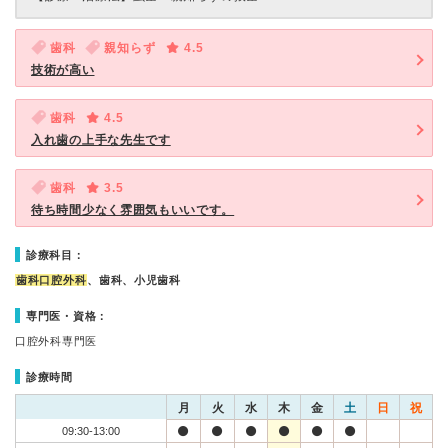
歯科
親知らず
4.5
技術が高い
歯科
4.5
入れ歯の上手な先生です
歯科
3.5
待ち時間少なく雰囲気もいいです。
診療科目：
歯科口腔外科
、歯科、小児歯科
専門医・資格：
口腔外科専門医
診療時間
月
火
水
木
金
土
日
祝
09:30-13:00