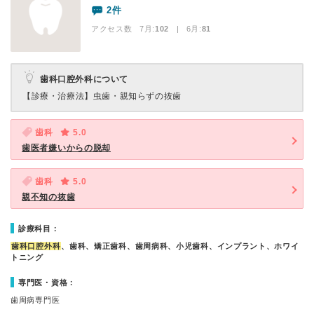
2件
アクセス数 7月:
102
| 6月:
81
歯科口腔外科について
【診療・治療法】
虫歯・親知らずの抜歯
歯科
5.0
歯医者嫌いからの脱却
歯科
5.0
親不知の抜歯
診療科目：
歯科口腔外科
、歯科、矯正歯科、歯周病科、小児歯科、インプラント、ホワイ
トニング
専門医・資格：
歯周病専門医