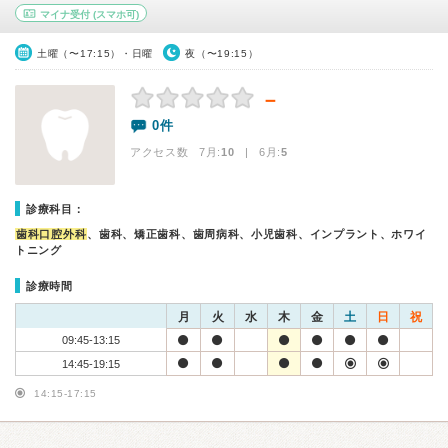
マイナ受付
(スマホ可)
土曜（〜17:15）・日曜
夜（〜19:15）
－
0件
アクセス数 7月:
10
| 6月:
5
診療科目：
歯科口腔外科
、歯科、矯正歯科、歯周病科、小児歯科、インプラント、ホワイ
トニング
診療時間
月
火
水
木
金
土
日
祝
09:45-13:15
14:45-19:15
14:15-17:15