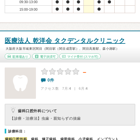
09:30-13:00
15:00-19:00
医療法人 乾洋会 タクデンタルクリニック
大阪府大阪市城東区関目（関目駅（関目成育駅）、関目高殿駅、森小路駅）
駐車場あり
電子決済可
マイナ受付
(スマホ可)
－
0件
アクセス数 7月:
4
| 6月:
4
歯科口腔外科について
【診療・治療法】
虫歯・親知らずの抜歯
診療科目：
歯科口腔外科
、歯科、矯正歯科、歯周病科、小児歯科、インプラント