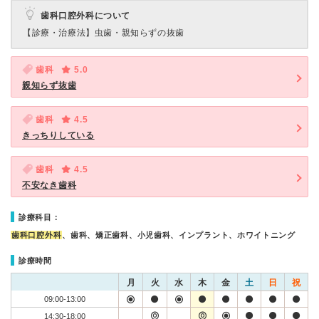
歯科口腔外科について
【診療・治療法】
虫歯・親知らずの抜歯
歯科
5.0
親知らず抜歯
歯科
4.5
きっちりしている
歯科
4.5
不安なき歯科
診療科目：
歯科口腔外科
、歯科、矯正歯科、小児歯科、インプラント、ホワイトニング
診療時間
月
火
水
木
金
土
日
祝
09:00-13:00
14:30-18:00