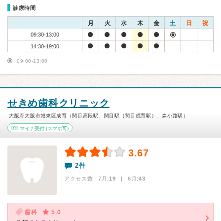
診療時間
月
火
水
木
金
土
日
祝
09:30-13:00
14:30-19:00
09:00-13:00
せきめ歯科クリニック
大阪府大阪市城東区成育（関目高殿駅、関目駅（関目成育駅）、森小路駅）
マイナ受付
(スマホ可)
3.67
2件
アクセス数 7月:
19
| 6月:
43
歯科
5.0