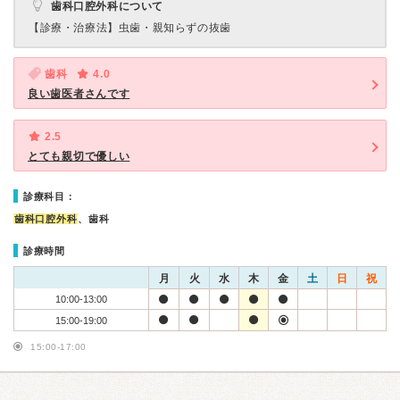
歯科口腔外科について
【診療・治療法】
虫歯・親知らずの抜歯
歯科
4.0
良い歯医者さんです
2.5
とても親切で優しい
診療科目：
歯科口腔外科
、歯科
診療時間
月
火
水
木
金
土
日
祝
10:00-13:00
15:00-19:00
15:00-17:00