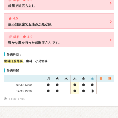
歯科
5.0
綺麗で対応もよし
4.5
親不知抜歯でも痛みが最小限
歯科
4.0
確かな腕を持った歯医者さんです。
診療科目：
歯科口腔外科
、歯科、小児歯科
診療時間
月
火
水
木
金
土
日
祝
09:30-13:00
14:30-19:30
14:30-17:00