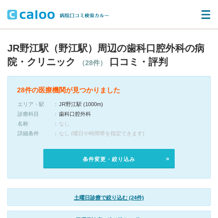
JR野江駅（野江駅）周辺の歯科口腔外科の病
院・クリニック
口コミ・評判
（28件）
28件の医療機関が見つかりました
エリア・駅
JR野江駅 (1000m)
診療科目
歯科口腔外科
名称
なし
詳細条件
なし (曜日や時間帯を指定できます)
条件変更・絞り込み
土曜日診療で絞り込む (24件)