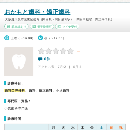
おかもと歯科・矯正歯科
大阪府大阪市城東区成育（関目駅（関目成育駅）、関目高殿駅、野江内代駅）
駐車場あり
電子決済可
マイナ受付
土曜（〜16:00）
夜（〜19:30）
－
0件
アクセス数 7月:
2
| 6月:
4
診療科目：
歯科口腔外科
、歯科、矯正歯科、小児歯科
専門医・資格：
小児歯科専門医
診療時間
月
火
水
木
金
土
日
祝