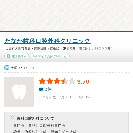
たなか歯科口腔外科クリニック
大阪府大阪市都島区東野田町（京橋駅、JR野江駅（野江駅）、野江内代駅）
電子決済可
マイナ受付
(スマホ可)
土曜（〜16:00）
3.70
3件
アクセス数 7月:
161
| 6月:
152
歯科口腔外科について
【専門医・資格】
口腔外科専門医
【診療・治療法】
虫歯・親知らずの抜歯