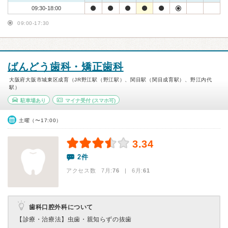
09:30-18:00
09:00-17:30
ばんどう歯科・矯正歯科
大阪府大阪市城東区成育（JR野江駅（野江駅）、関目駅（関目成育駅）、野江内代
駅）
駐車場あり
マイナ受付
(スマホ可)
土曜（〜17:00）
3.34
2件
アクセス数 7月:
76
| 6月:
61
歯科口腔外科について
【診療・治療法】
虫歯・親知らずの抜歯