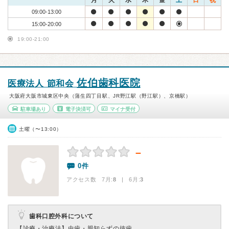
月
火
水
木
金
土
日
祝
09:00-13:00
15:00-20:00
19:00-21:00
佐伯歯科医院
医療法人 節和会
大阪府大阪市城東区中央（蒲生四丁目駅、JR野江駅（野江駅）、京橋駅）
駐車場あり
電子決済可
マイナ受付
土曜（〜13:00）
－
0件
アクセス数 7月:
8
| 6月:
3
歯科口腔外科について
【診療・治療法】
虫歯・親知らずの抜歯