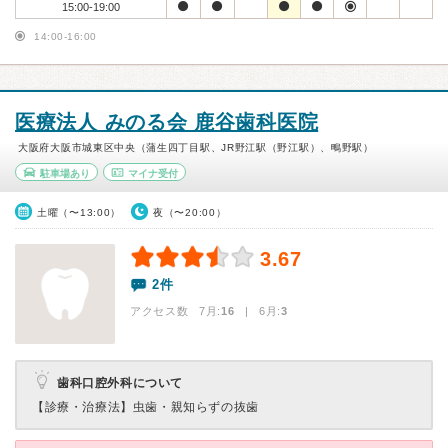
15:00-19:00
14:00-16:00
医療法人 みのる会 鹿谷歯科医院
大阪府大阪市城東区中央（蒲生四丁目駅、JR野江駅（野江駅）、鴫野駅）
駐車場あり
マイナ受付
土曜（〜13:00）
夜（〜20:00）
3.67
2件
アクセス数 7月:
16
| 6月:
3
歯科口腔外科について
【診療・治療法】
虫歯・親知らずの抜歯