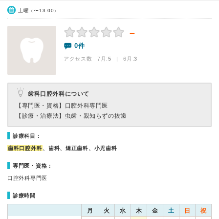
土曜（〜13:00）
－
0件
アクセス数 7月:
5
| 6月:
3
歯科口腔外科について
【専門医・資格】
口腔外科専門医
【診療・治療法】
虫歯・親知らずの抜歯
診療科目：
歯科口腔外科
、歯科、矯正歯科、小児歯科
専門医・資格：
口腔外科専門医
診療時間
月
火
水
木
金
土
日
祝