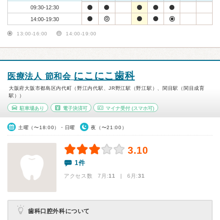
09:30-12:30
14:00-19:30
13:00-16:00
14:00-19:00
にこにこ歯科
医療法人 節和会
大阪府大阪市都島区内代町（野江内代駅、JR野江駅（野江駅）、関目駅（関目成育
駅））
駐車場あり
電子決済可
マイナ受付
(スマホ可)
土曜（〜18:00）・日曜
夜（〜21:00）
3.10
1件
アクセス数 7月:
11
| 6月:
31
歯科口腔外科について