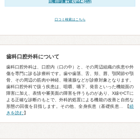
日曜日診療で絞り込む (4件)
口コミ検索はこちら
歯科口腔外科について
歯科口腔外科は、口腔内（口の中）と、その周辺組織の疾患や外
傷を専門に診る診療科です。歯や歯茎、舌、頬、唇、顎関節や顎
骨、その周辺の筋肉や神経、唾液腺などが診療対象となります。
歯科口腔外科で扱う疾患は、咀嚼、嚥下、発音といった機能面の
障害に加え、表情や審美面の障害を伴うものがあり、X線やCTに
よる正確な診断のもとで、外科的処置による機能の改善と自然な
形態の回復を目指します。その他、全身疾患（基礎疾患… 【
続
きを読む
】