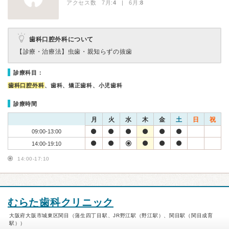
アクセス数 7月:
4
| 6月:
8
歯科口腔外科について
【診療・治療法】
虫歯・親知らずの抜歯
診療科目：
歯科口腔外科
、歯科、矯正歯科、小児歯科
診療時間
月
火
水
木
金
土
日
祝
09:00-13:00
14:00-19:10
14:00-17:10
むらた歯科クリニック
大阪府大阪市城東区関目（蒲生四丁目駅、JR野江駅（野江駅）、関目駅（関目成育
駅））