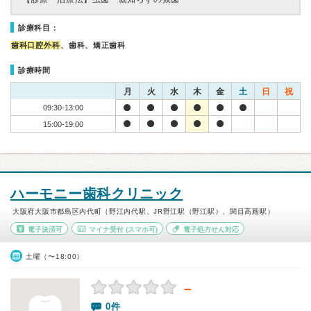
診療科目：
歯科口腔外科
、歯科、矯正歯科
診療時間
月
火
水
木
金
土
日
祝
09:30-13:00
15:00-19:00
ハーモニー歯科クリニック
大阪府大阪市都島区内代町（野江内代駅、JR野江駅（野江駅）、関目高殿駅）
電子決済可
マイナ受付
(スマホ可)
電子処方せん対応
土曜（〜18:00）
－
0件