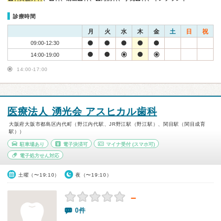
診療時間
月
火
水
木
金
土
日
祝
09:00-12:30
14:00-19:00
14:00-17:00
医療法人 湧光会 アスヒカル歯科
大阪府大阪市都島区内代町（野江内代駅、JR野江駅（野江駅）、関目駅（関目成育
駅））
駐車場あり
電子決済可
マイナ受付
(スマホ可)
電子処方せん対応
土曜（〜19:10）
夜（〜19:10）
－
0件